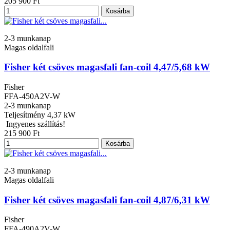
205 900 Ft
Kosárba
2-3 munkanap
Magas oldalfali
Fisher két csöves magasfali fan-coil 4,47/5,68 kW
Fisher
FFA-450A2V-W
2-3 munkanap
Teljesítmény
4,37 kW
Ingyenes szállítás!
215 900 Ft
Kosárba
2-3 munkanap
Magas oldalfali
Fisher két csöves magasfali fan-coil 4,87/6,31 kW
Fisher
FFA-490A2V-W