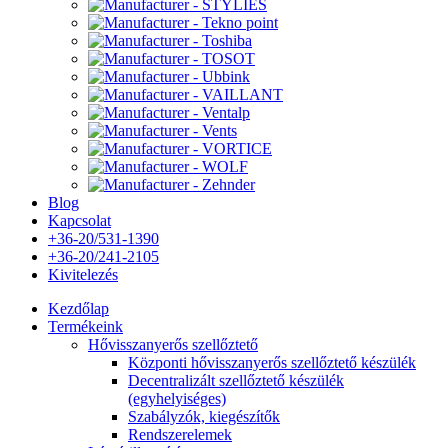
Blog
Kapcsolat
+36-20/531-1390
+36-20/241-2105
Kivitelezés
Kezdőlap
Termékeink
Hővisszanyerős szellőztető
Központi hővisszanyerős szellőztető készülék
Decentralizált szellőztető készülék
(egyhelyiséges)
Szabályzók, kiegészítők
Rendszerelemek