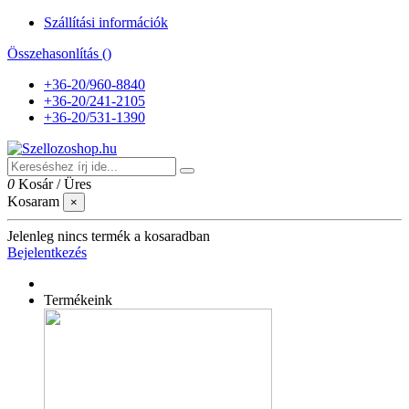
Szállítási információk
Összehasonlítás (
)
+36-20/960-8840
+36-20/241-2105
+36-20/531-1390
0
Kosár
/
Üres
Kosaram
×
Jelenleg nincs termék a kosaradban
Bejelentkezés
Termékeink