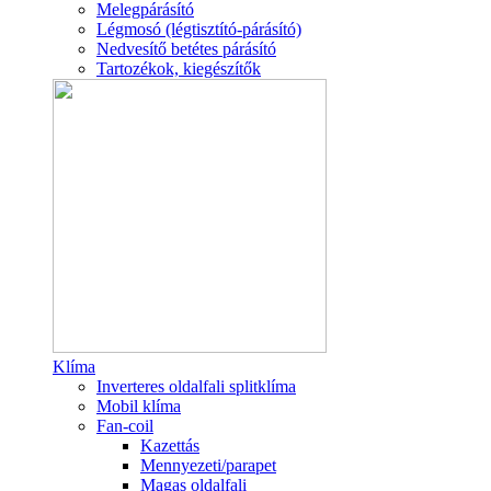
Melegpárásító
Légmosó (légtisztító-párásító)
Nedvesítő betétes párásító
Tartozékok, kiegészítők
Klíma
Inverteres oldalfali splitklíma
Mobil klíma
Fan-coil
Kazettás
Mennyezeti/parapet
Magas oldalfali