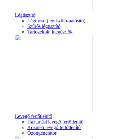
Légtisztító
Légmosó (légtisztító-párásító)
Szűrős légtisztító
Tartozékok, kiegészíők
Levegő fertőtlenítő
Háztartási levegő fertőtlenítő
Közületi levegő fertőtlenítő
Ózongenerátor