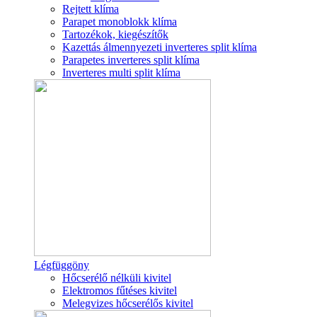
Rejtett klíma
Parapet monoblokk klíma
Tartozékok, kiegészítők
Kazettás álmennyezeti inverteres split klíma
Parapetes inverteres split klíma
Inverteres multi split klíma
Légfüggöny
Hőcserélő nélküli kivitel
Elektromos fűtéses kivitel
Melegvizes hőcserélős kivitel