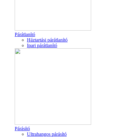
Párátlanító
Háztartási párátlanító
Ipari párátlanító
Párásító
Ultrahangos párásító