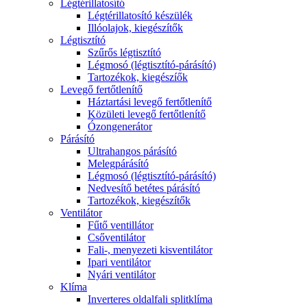
Légtérillatosító
Légtérillatosító készülék
Illóolajok, kiegészítők
Légtisztító
Szűrős légtisztító
Légmosó (légtisztító-párásító)
Tartozékok, kiegészíők
Levegő fertőtlenítő
Háztartási levegő fertőtlenítő
Közületi levegő fertőtlenítő
Ózongenerátor
Párásító
Ultrahangos párásító
Melegpárásító
Légmosó (légtisztító-párásító)
Nedvesítő betétes párásító
Tartozékok, kiegészítők
Ventilátor
Fűtő ventillátor
Csőventilátor
Fali-, menyezeti kisventilátor
Ipari ventilátor
Nyári ventilátor
Klíma
Inverteres oldalfali splitklíma