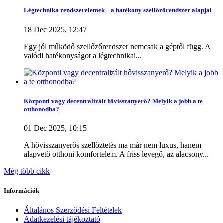
2
kW
5
kW
Légtechnika rendszerelemek – a hatékony szellőzőrendszer alapjai
18 Dec 2025, 12:47
Gyártó
Egy jól működő szellőzőrendszer nemcsak a géptől függ. A
Adax
0
valódi hatékonyságot a légtechnikai...
AERIAL
0
AIRBI
0
AIRFREE
0
Biasi
0
Központi vagy decentralizált hővisszanyerő? Melyik a jobb a te
Blauberg
0
otthonodba?
BONECO
0
Bosch
0
01 Dec 2025, 10:15
Cairox
0
Cascade
4
A hővisszanyerős szellőztetés ma már nem luxus, hanem
CLIVET
0
alapvető otthoni komfortelem. A friss levegő, az alacsony...
Concept
0
Még több cikk
DAIKIN
0
Dantherm
0
Információk
Dimplex
0
Dreo
0
Általános Szerződési Feltételek
ELICENT
0
Adatkezelési tájékoztató
Evocool
0