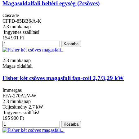
Magasoldalfali beltéri egység (2csöves)
Cascade
CFPD-85BB6/A-K
2-3 munkanap
Ingyenes szállítás!
154 901 Ft
Kosárba
2-3 munkanap
Magas oldalfali
Fisher két csöves magasfali fan-coil 2,7/3,29 kW
Immergas
FFA-270A2V-W
2-3 munkanap
Teljesítmény
2,7 kW
Ingyenes szállítás!
195 900 Ft
Kosárba