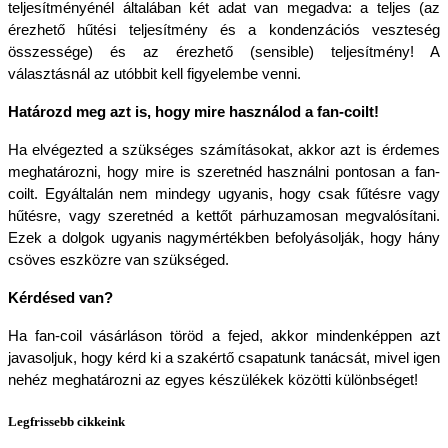
teljesítményénél általában két adat van megadva: a teljes (az 
érezhető hűtési teljesítmény és a kondenzációs veszteség 
összessége) és az érezhető (sensible) teljesítmény! A 
választásnál az utóbbit kell figyelembe venni.
Határozd meg azt is, hogy mire használod a fan-coilt!
Ha elvégezted a szükséges számításokat, akkor azt is érdemes 
meghatározni, hogy mire is szeretnéd használni pontosan a fan-
coilt. Egyáltalán nem mindegy ugyanis, hogy csak fűtésre vagy 
hűtésre, vagy szeretnéd a kettőt párhuzamosan megvalósítani. 
Ezek a dolgok ugyanis nagymértékben befolyásolják, hogy hány 
csöves eszközre van szükséged.
Kérdésed van?
Ha fan-coil vásárláson töröd a fejed, akkor mindenképpen azt 
javasoljuk, hogy kérd ki a szakértő csapatunk tanácsát, mivel igen 
nehéz meghatározni az egyes készülékek közötti különbséget!
Legfrissebb cikkeink