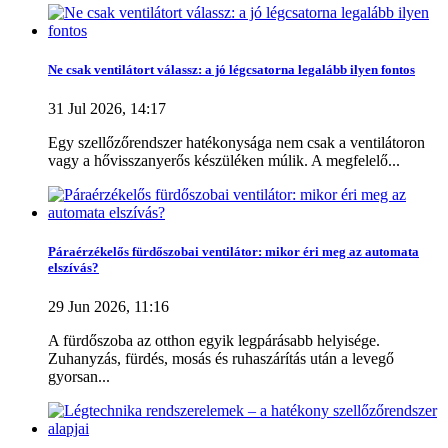
Szűrők törlése
Ne csak ventilátort válassz: a jó légcsatorna legalább ilyen fontos
Ár
31 Jul 2026, 14:17
124899
Ft
225900
Ft
Egy szellőzőrendszer hatékonysága nem csak a ventilátoron
vagy a hővisszanyerős készüléken múlik. A megfelelő...
Raktáron
Raktáron
0
Páraérzékelős fürdőszobai ventilátor: mikor éri meg az automata
Több..
Kevesebb
elszívás?
Akció
29 Jun 2026, 11:16
Akció
0
A fürdőszoba az otthon egyik legpárásabb helyisége.
Zuhanyzás, fürdés, mosás és ruhaszárítás után a levegő
Több..
Kevesebb
gyorsan...
Teljesítmény