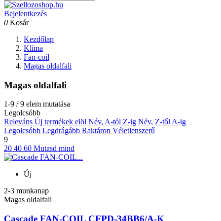
Bejelentkezés
0
Kosár
Kezdőlap
Klíma
Fan-coil
Magas oldalfali
Magas oldalfali
1-9 / 9 elem mutatása
Legolcsóbb
Releváns
Új termékek elöl
Név, A-tól Z-ig
Név, Z-től A-ig
Legolcsóbb
Legdrágább
Raktáron
Véletlenszerű
9
20
40
60
Mutasd mind
Új
2-3 munkanap
Magas oldalfali
Cascade FAN-COIL CFPD-34BB6/A-K