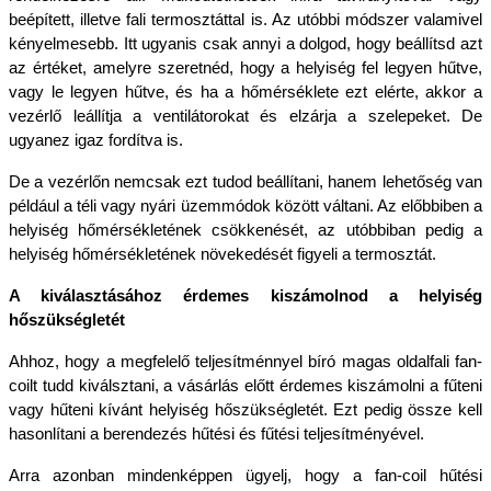
beépített, illetve fali termosztáttal is. Az utóbbi módszer valamivel 
kényelmesebb. Itt ugyanis csak annyi a dolgod, hogy beállítsd azt 
az értéket, amelyre szeretnéd, hogy a helyiség fel legyen hűtve, 
vagy le legyen hűtve, és ha a hőmérséklete ezt elérte, akkor a 
vezérlő leállítja a ventilátorokat és elzárja a szelepeket. De 
ugyanez igaz fordítva is.
De a vezérlőn nemcsak ezt tudod beállítani, hanem lehetőség van 
például a téli vagy nyári üzemmódok között váltani. Az előbbiben a 
helyiség hőmérsékletének csökkenését, az utóbbiban pedig a 
helyiség hőmérsékletének növekedését figyeli a termosztát.
A kiválasztásához érdemes kiszámolnod a helyiség 
hőszükségletét
Ahhoz, hogy a megfelelő teljesítménnyel bíró magas oldalfali fan-
coilt tudd kiválsztani, a vásárlás előtt érdemes kiszámolni a fűteni 
vagy hűteni kívánt helyiség hőszükségletét. Ezt pedig össze kell 
hasonlítani a berendezés hűtési és fűtési teljesítményével.
Arra azonban mindenképpen ügyelj, hogy a fan-coil hűtési 