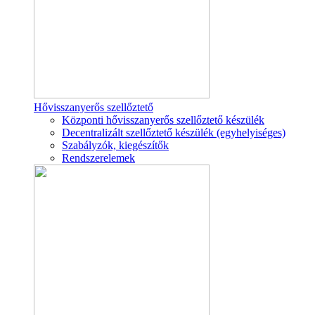
Hővisszanyerős szellőztető
Központi hővisszanyerős szellőztető készülék
Decentralizált szellőztető készülék (egyhelyiséges)
Szabályzók, kiegészítők
Rendszerelemek