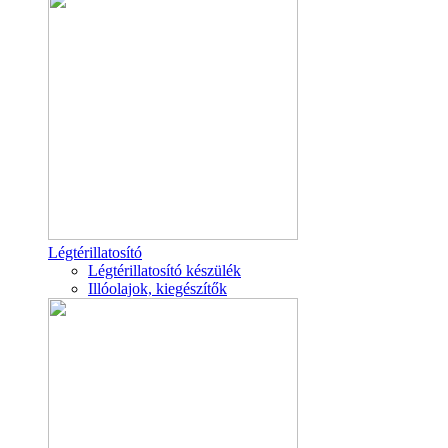
Légtérillatosító
Légtérillatosító készülék
Illóolajok, kiegészítők