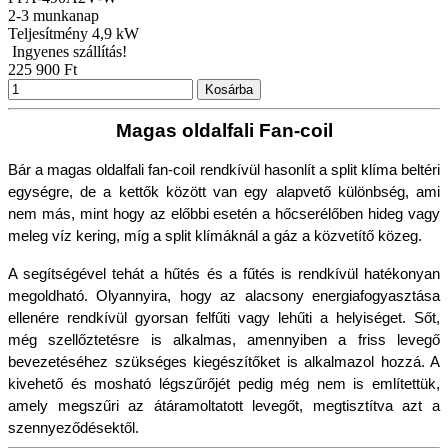
2-3 munkanap
Teljesítmény
4,9 kW
Ingyenes szállítás!
225 900 Ft
Kosárba
Magas oldalfali Fan-coil
Bár a magas oldalfali fan-coil rendkívül hasonlít a split klíma beltéri 
egységre, de a kettők között van egy alapvető különbség, ami 
nem más, mint hogy az előbbi esetén a hőcserélőben hideg vagy 
meleg víz kering, míg a split klímáknál a gáz a közvetítő közeg.
A segítségével tehát a hűtés és a fűtés is rendkívül hatékonyan 
megoldható. Olyannyira, hogy az alacsony energiafogyasztása 
ellenére rendkívül gyorsan felfűti vagy lehűti a helyiséget. Sőt, 
még szellőztetésre is alkalmas, amennyiben a friss levegő 
bevezetéséhez szükséges kiegészítőket is alkalmazol hozzá. A 
kivehető és mosható légszűrőjét pedig még nem is említettük, 
amely megszűri az átáramoltatott levegőt, megtisztítva azt a 
szennyeződésektől.