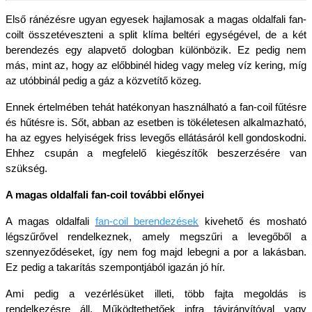
Első ránézésre ugyan egyesek hajlamosak a magas oldalfali fan-
coilt összetéveszteni a split klíma beltéri egységével, de a két 
berendezés egy alapvető dologban különbözik. Ez pedig nem 
más, mint az, hogy az előbbinél hideg vagy meleg víz kering, míg 
az utóbbinál pedig a gáz a közvetítő közeg.
Ennek értelmében tehát hatékonyan használható a fan-coil fűtésre 
és hűtésre is. Sőt, abban az esetben is tökéletesen alkalmazható, 
ha az egyes helyiségek friss levegős ellátásáról kell gondoskodni. 
Ehhez csupán a megfelelő kiegészítők beszerzésére van 
szükség.
A magas oldalfali fan-coil további előnyei
A magas oldalfali 
fan-coil berendezések
 kivehető és mosható 
légszűrővel rendelkeznek, amely megszűri a levegőből a 
szennyeződéseket, így nem fog majd lebegni a por a lakásban. 
Ez pedig a takarítás szempontjából igazán jó hír.
Ami pedig a vezérlésüket illeti, több fajta megoldás is 
rendelkezésre áll. Működtethetőek infra távirányítóval vagy 