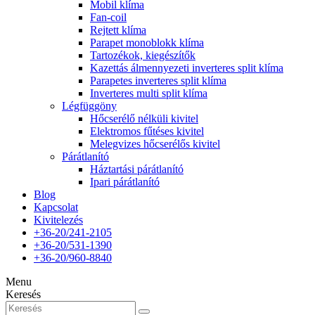
Mobil klíma
Fan-coil
Rejtett klíma
Parapet monoblokk klíma
Tartozékok, kiegészítők
Kazettás álmennyezeti inverteres split klíma
Parapetes inverteres split klíma
Inverteres multi split klíma
Légfüggöny
Hőcserélő nélküli kivitel
Elektromos fűtéses kivitel
Melegvizes hőcserélős kivitel
Párátlanító
Háztartási párátlanító
Ipari párátlanító
Blog
Kapcsolat
Kivitelezés
+36-20/241-2105
+36-20/531-1390
+36-20/960-8840
Menu
Keresés