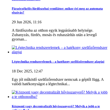
Páraérzékelős fürdőszobai ventilátor: mikor éri meg az automata
elszívás?
29 Jun 2026, 11:16
A fürdőszoba az otthon egyik legpárásabb helyisége.
Zuhanyzás, fürdés, mosás és ruhaszárítás után a levegő
gyorsan...
Légtechnika rendszerelemek – a hatékony szellőzőrendszer alapjai
18 Dec 2025, 12:47
Egy jól működő szellőzőrendszer nemcsak a géptől függ. A
valódi hatékonyságot a légtechnikai...
Központi vagy decentralizált hővisszanyerő? Melyik a jobb a te