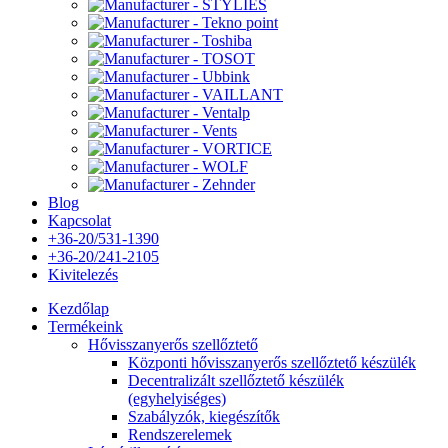
Blog
Kapcsolat
+36-20/531-1390
+36-20/241-2105
Kivitelezés
Kezdőlap
Termékeink
Hővisszanyerős szellőztető
Központi hővisszanyerős szellőztető készülék
Decentralizált szellőztető készülék
(egyhelyiséges)
Szabályzók, kiegészítők
Rendszerelemek