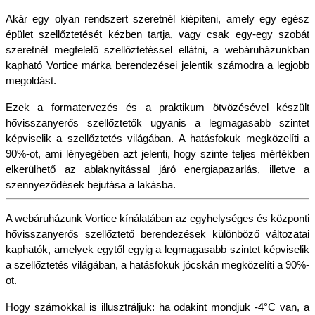
Akár egy olyan rendszert szeretnél kiépíteni, amely egy egész 
épület szellőztetését kézben tartja, vagy csak egy-egy szobát 
szeretnél megfelelő szellőztetéssel ellátni, a webáruházunkban 
kapható Vortice márka berendezései jelentik számodra a legjobb 
megoldást.
Ezek a formatervezés és a praktikum ötvözésével készült 
hővisszanyerős szellőztetők ugyanis a legmagasabb szintet 
képviselik a szellőztetés világában. A hatásfokuk megközelíti a 
90%-ot, ami lényegében azt jelenti, hogy szinte teljes mértékben 
elkerülhető az ablaknyitással járó energiapazarlás, illetve a 
szennyeződések bejutása a lakásba.
A webáruházunk Vortice kínálatában az egyhelységes és központi 
hővisszanyerős szellőztető berendezések különböző változatai 
kaphatók, amelyek egytől egyig a legmagasabb szintet képviselik 
a szellőztetés világában, a hatásfokuk jócskán megközelíti a 90%-
ot.
Hogy számokkal is illusztráljuk: ha odakint mondjuk -4°C van, a 