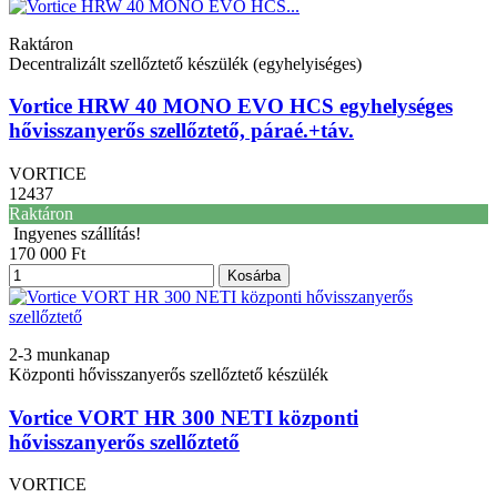
Raktáron
Decentralizált szellőztető készülék (egyhelyiséges)
Vortice HRW 40 MONO EVO HCS egyhelységes
hővisszanyerős szellőztető, páraé.+táv.
VORTICE
12437
Raktáron
Ingyenes szállítás!
170 000 Ft
Kosárba
2-3 munkanap
Központi hővisszanyerős szellőztető készülék
Vortice VORT HR 300 NETI központi
hővisszanyerős szellőztető
VORTICE