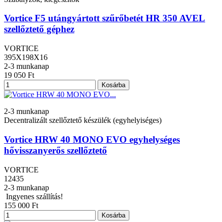
Vortice F5 utángyártott szűrőbetét HR 350 AVEL
szellőztető géphez
VORTICE
395X198X16
2-3 munkanap
19 050 Ft
Kosárba
2-3 munkanap
Decentralizált szellőztető készülék (egyhelyiséges)
Vortice HRW 40 MONO EVO egyhelységes
hővisszanyerős szellőztető
VORTICE
12435
2-3 munkanap
Ingyenes szállítás!
155 000 Ft
Kosárba