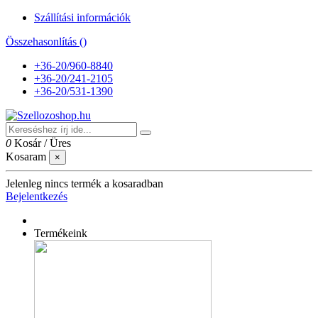
Szállítási információk
Összehasonlítás (
)
+36-20/960-8840
+36-20/241-2105
+36-20/531-1390
0
Kosár
/
Üres
Kosaram
×
Jelenleg nincs termék a kosaradban
Bejelentkezés
Termékeink