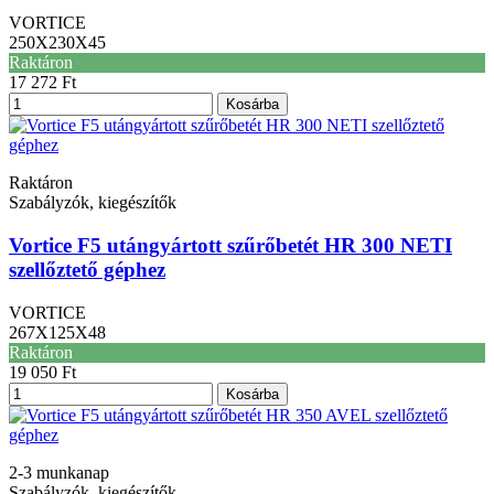
VORTICE
250X230X45
Raktáron
17 272 Ft
Kosárba
Raktáron
Szabályzók, kiegészítők
Vortice F5 utángyártott szűrőbetét HR 300 NETI
szellőztető géphez
VORTICE
267X125X48
Raktáron
19 050 Ft
Kosárba
2-3 munkanap
Szabályzók, kiegészítők