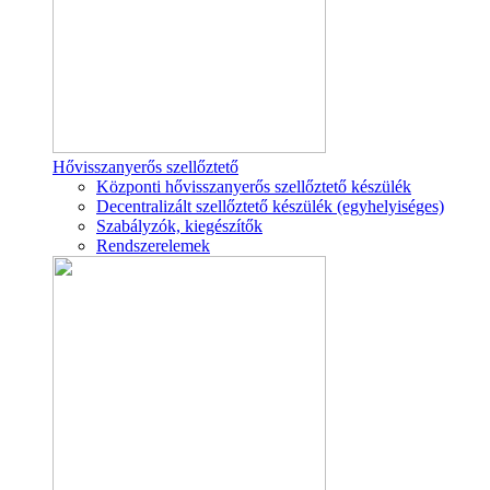
Hővisszanyerős szellőztető
Központi hővisszanyerős szellőztető készülék
Decentralizált szellőztető készülék (egyhelyiséges)
Szabályzók, kiegészítők
Rendszerelemek