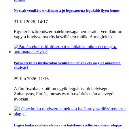
Szűrők törlése
Ne csak ventilátort válassz: a jó légcsatorna legalább ilyen fontos
Kategóriák
31 Jul 2026, 14:17
Hővisszanyerős szellőztető
10
+
-
Központi hővisszanyerős szellőztető készülék
5
Egy szellőzőrendszer hatékonysága nem csak a ventilátoron
vagy a hővisszanyerős készüléken múlik. A megfelelő...
Decentralizált szellőztető készülék (egyhelyiséges)
2
Szabályzók, kiegészítők
3
Több..
Kevesebb
Páraérzékelős fürdőszobai ventilátor: mikor éri meg az automata
Ár
elszívás?
17272
Ft
1040000
Ft
29 Jun 2026, 11:16
Termékek megtekintése
10
A fürdőszoba az otthon egyik legpárásabb helyisége.
Zuhanyzás, fürdés, mosás és ruhaszárítás után a levegő
gyorsan...
Légtechnika rendszerelemek – a hatékony szellőzőrendszer alapjai