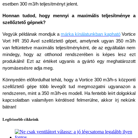
esetben 300 m3/h teljesítményt jelent.
Honnan tudod, hogy mennyi a maximális teljesítménye a 
szellőztető gépnek?
Vegyük példának mondjuk a
márka kínálatunkban kapható
Vortice 
Vort HR 350 Avel szellőztető gépet, amelynek ugyan 350 m3/h 
van feltüntetve maximális teljesítményként, de az egyáltalán nem 
mindegy, hogy az otthonod rendszerében is képes lesz ezt 
produkálni! Ezt az értéket ugyanis a gyártó egy meghatározott 
nyomásesésre adja meg.
Könnyedén előfordulhat tehát, hogy a Vortice 300 m3/h-s központi 
szellőztető gépe több levegőt tud megmozgatni ugyanazon a 
rendszeren, mint a 350 m3/h-es modell. Ha fentebb leírt dolgokkal 
kapcsolatban valamilyen kérdésed felmerülne, akkor írj nekünk 
bátran!
Legfrissebb cikkeink