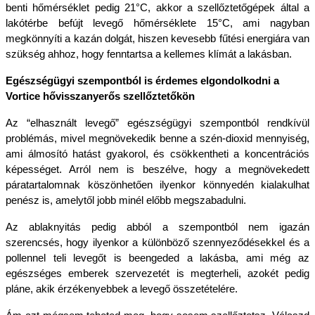
benti hőmérséklet pedig 21°C, akkor a szellőztetőgépek által a 
lakótérbe befújt levegő hőmérséklete 15°C, ami nagyban 
megkönnyíti a kazán dolgát, hiszen kevesebb fűtési energiára van 
szükség ahhoz, hogy fenntartsa a kellemes klímát a lakásban. 
Egészségügyi szempontból is érdemes elgondolkodni a 
Vortice hővisszanyerős szellőztetőkön
Az “elhasznált levegő” egészségügyi szempontból rendkívül 
problémás, mivel megnövekedik benne a szén-dioxid mennyiség, 
ami álmosító hatást gyakorol, és csökkentheti a koncentrációs 
képességet. Arról nem is beszélve, hogy a megnövekedett 
páratartalomnak köszönhetően ilyenkor könnyedén kialakulhat 
penész is, amelytől jobb minél előbb megszabadulni.
Az ablaknyitás pedig abból a szempontból nem igazán 
szerencsés, hogy ilyenkor a különböző szennyeződésekkel és a 
pollennel teli levegőt is beengeded a lakásba, ami még az 
egészséges emberek szervezetét is megterheli, azokét pedig 
pláne, akik érzékenyebbek a levegő összetételére.