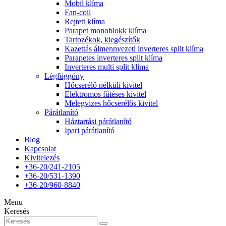
Mobil klíma
Fan-coil
Rejtett klíma
Parapet monoblokk klíma
Tartozékok, kiegészítők
Kazettás álmennyezeti inverteres split klíma
Parapetes inverteres split klíma
Inverteres multi split klíma
Légfüggöny
Hőcserélő nélküli kivitel
Elektromos fűtéses kivitel
Melegvizes hőcserélős kivitel
Párátlanító
Háztartási párátlanító
Ipari párátlanító
Blog
Kapcsolat
Kivitelezés
+36-20/241-2105
+36-20/531-1390
+36-20/960-8840
Menu
Keresés