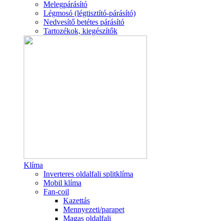
Melegpárásító
Légmosó (légtisztító-párásító)
Nedvesítő betétes párásító
Tartozékok, kiegészítők
Klíma
Inverteres oldalfali splitklíma
Mobil klíma
Fan-coil
Kazettás
Mennyezeti/parapet
Magas oldalfali