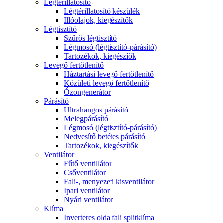
Légtérillatosító
Légtérillatosító készülék
Illóolajok, kiegészítők
Légtisztító
Szűrős légtisztító
Légmosó (légtisztító-párásító)
Tartozékok, kiegészíők
Levegő fertőtlenítő
Háztartási levegő fertőtlenítő
Közületi levegő fertőtlenítő
Ózongenerátor
Párásító
Ultrahangos párásító
Melegpárásító
Légmosó (légtisztító-párásító)
Nedvesítő betétes párásító
Tartozékok, kiegészítők
Ventilátor
Fűtő ventillátor
Csőventilátor
Fali-, menyezeti kisventilátor
Ipari ventilátor
Nyári ventilátor
Klíma
Inverteres oldalfali splitklíma