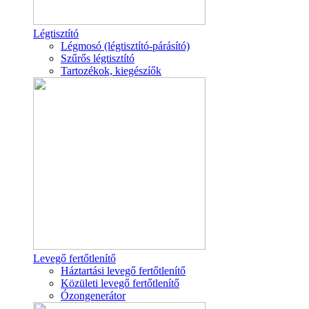
Légtisztító
Légmosó (légtisztító-párásító)
Szűrős légtisztító
Tartozékok, kiegészíők
Levegő fertőtlenítő
Háztartási levegő fertőtlenítő
Közületi levegő fertőtlenítő
Ózongenerátor