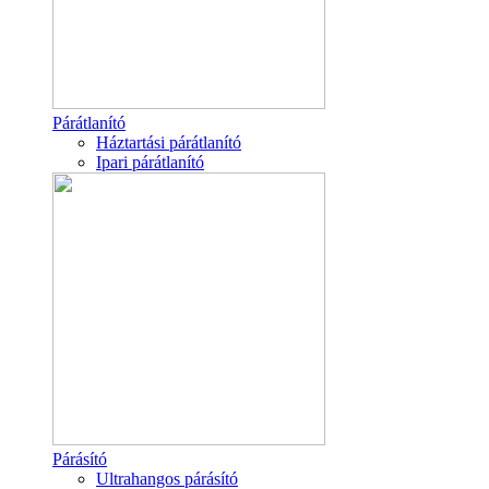
Párátlanító
Háztartási párátlanító
Ipari párátlanító
Párásító
Ultrahangos párásító