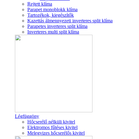
Rejtett klíma
Parapet monoblokk klíma
Tartozékok, kiegészítők
Kazettás álmennyezeti inverteres split klíma
Parapetes inverteres split klíma
Inverteres multi split klíma
Légfüggöny
Hőcserélő nélküli kivitel
Elektromos fűtéses kivitel
Melegvizes hőcserélős kivitel