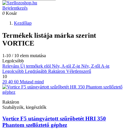
Bejelentkezés
0
Kosár
Kezdőlap
Termékek listája márka szerint
VORTICE
1-10 / 10 elem mutatása
Legolcsóbb
Releváns
Új termékek elöl
Név, A-tól Z-ig
Név, Z-től A-ig
Legolcsóbb
Legdrágább
Raktáron
Véletlenszerű
10
20
40
60
Mutasd mind
Raktáron
Szabályzók, kiegészítők
Vortice F5 utángyártott szűrőbetét HRI 350
Phantom szellőztető géphez