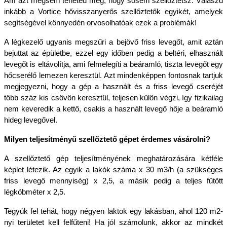
Ám azt mégsem teheted meg, hogy sosem szellőztetsz. Válaszd 
inkább a Vortice hővisszanyerős szellőztetők egyikét, amelyek 
segítségével könnyedén orvosolhatóak ezek a problémák!
A légkezelő ugyanis megszűri a bejövő friss levegőt, amit aztán 
bejuttat az épületbe, ezzel egy időben pedig a beltéri, elhasznált 
levegőt is eltávolítja, ami felmelegíti a beáramló, tiszta levegőt egy 
hőcserélő lemezen keresztül. Azt mindenképpen fontosnak tartjuk 
megjegyezni, hogy a gép a használt és a friss levegő cseréjét 
több száz kis csövön keresztül, teljesen külön végzi, így fizikailag 
nem keveredik a kettő, csakis a használt levegő hője a beáramló 
hideg levegővel.
Milyen teljesítményű szellőztető gépet érdemes vásárolni?
A szellőztető gép teljesítményének meghatározására kétféle 
képlet létezik. Az egyik a lakók száma x 30 m3/h (a szükséges 
friss levegő mennyiség) x 2,5, a másik pedig a teljes fűtött 
légköbméter x 2,5.
Tegyük fel tehát, hogy négyen laktok egy lakásban, ahol 120 m2-
nyi területet kell felfűteni! Ha jól számolunk, akkor az mindkét 