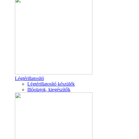
Légtérillatosító
Légtérillatosító készülék
Illóolajok, kiegészítők