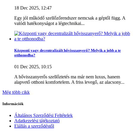
18 Dec 2025, 12:47
Egy jól működő szellőzőrendszer nemcsak a géptől függ. A
valódi hatékonyságot a légtechnikai...
Központi vagy decentralizált hővisszanyerő? Melyik a jobb a te
otthonodba?
01 Dec 2025, 10:15
A hővisszanyerős szellőztetés ma már nem luxus, hanem
alapvető otthoni komfortelem. A friss levegő, az alacsony...
Még több cikk
Információk
Általános Szerződési Feltételek
Adatkezelési tájékoztató
Elállás a szerződéstől