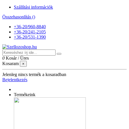
Szállítási információk
Összehasonlítás (
)
+36-20/960-8840
+36-20/241-2105
+36-20/531-1390
0
Kosár
/
Üres
Kosaram
×
Jelenleg nincs termék a kosaradban
Bejelentkezés
Termékeink