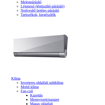
Melegpárásító
Légmosó (légtisztító-párásító)
Nedvesítő betétes párásító
Tartozékok, kiegészítők
Klíma
Inverteres oldalfali splitklíma
Mobil klíma
Fan-coil
Kazettás
Mennyezeti/parapet
Magas oldalfali