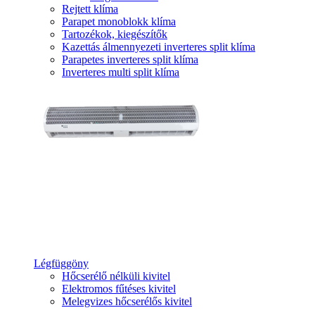
Rejtett klíma
Parapet monoblokk klíma
Tartozékok, kiegészítők
Kazettás álmennyezeti inverteres split klíma
Parapetes inverteres split klíma
Inverteres multi split klíma
Légfüggöny
Hőcserélő nélküli kivitel
Elektromos fűtéses kivitel
Melegvizes hőcserélős kivitel