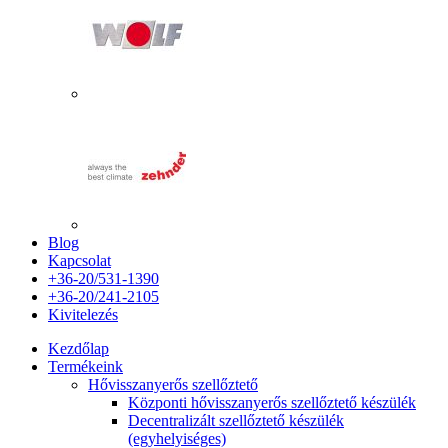
Blog
Kapcsolat
+36-20/531-1390
+36-20/241-2105
Kivitelezés
Kezdőlap
Termékeink
Hővisszanyerős szellőztető
Központi hővisszanyerős szellőztető készülék
Decentralizált szellőztető készülék
(egyhelyiséges)