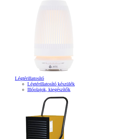
Légtérillatosító
Légtérillatosító készülék
Illóolajok, kiegészítők