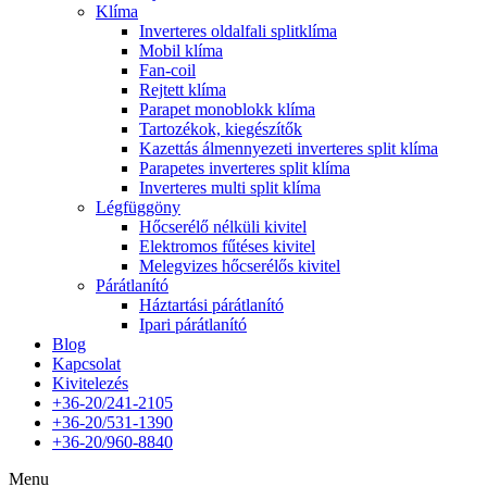
Klíma
Inverteres oldalfali splitklíma
Mobil klíma
Fan-coil
Rejtett klíma
Parapet monoblokk klíma
Tartozékok, kiegészítők
Kazettás álmennyezeti inverteres split klíma
Parapetes inverteres split klíma
Inverteres multi split klíma
Légfüggöny
Hőcserélő nélküli kivitel
Elektromos fűtéses kivitel
Melegvizes hőcserélős kivitel
Párátlanító
Háztartási párátlanító
Ipari párátlanító
Blog
Kapcsolat
Kivitelezés
+36-20/241-2105
+36-20/531-1390
+36-20/960-8840
Menu