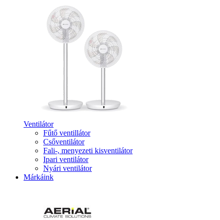
Ventilátor
Fűtő ventillátor
Csőventilátor
Fali-, menyezeti kisventilátor
Ipari ventilátor
Nyári ventilátor
Márkáink