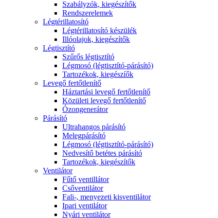
Szabályzók, kiegészítők
Rendszerelemek
Légtérillatosító
Légtérillatosító készülék
Illóolajok, kiegészítők
Légtisztító
Szűrős légtisztító
Légmosó (légtisztító-párásító)
Tartozékok, kiegészíők
Levegő fertőtlenítő
Háztartási levegő fertőtlenítő
Közületi levegő fertőtlenítő
Ózongenerátor
Párásító
Ultrahangos párásító
Melegpárásító
Légmosó (légtisztító-párásító)
Nedvesítő betétes párásító
Tartozékok, kiegészítők
Ventilátor
Fűtő ventillátor
Csőventilátor
Fali-, menyezeti kisventilátor
Ipari ventilátor
Nyári ventilátor