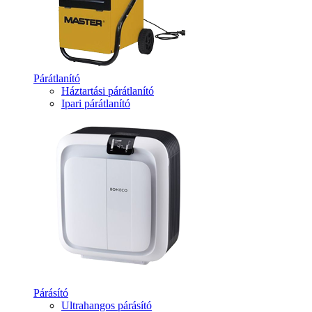
Párátlanító
Háztartási párátlanító
Ipari párátlanító
Párásító
Ultrahangos párásító