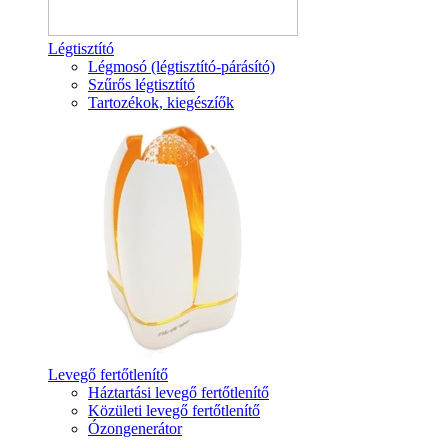
Légtisztító
Légmosó (légtisztító-párásító)
Szűrős légtisztító
Tartozékok, kiegészíők
Levegő fertőtlenítő
Háztartási levegő fertőtlenítő
Közületi levegő fertőtlenítő
Ózongenerátor