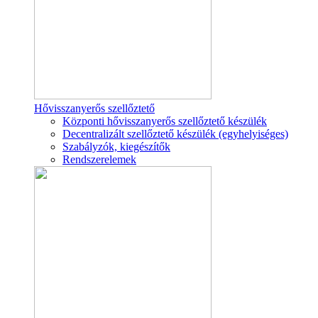
Hővisszanyerős szellőztető
Központi hővisszanyerős szellőztető készülék
Decentralizált szellőztető készülék (egyhelyiséges)
Szabályzók, kiegészítők
Rendszerelemek