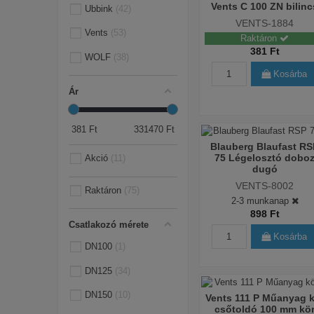
Vents C 100 ZN bilinc
Ubbink
42
VENTS-1884
Vents
53
Raktáron
381 Ft
WOLF
38
Kosárba
Ár
381
Ft
331470
Ft
Blauberg Blaufast RS
75 Légelosztó dobo
Akció
11
dugó
VENTS-8002
Raktáron
75
2-3 munkanap
898 Ft
Csatlakozó mérete
Kosárba
DN100
1
DN125
34
DN150
10
Vents 111 P Műanyag k
csőtoldó 100 mm kö