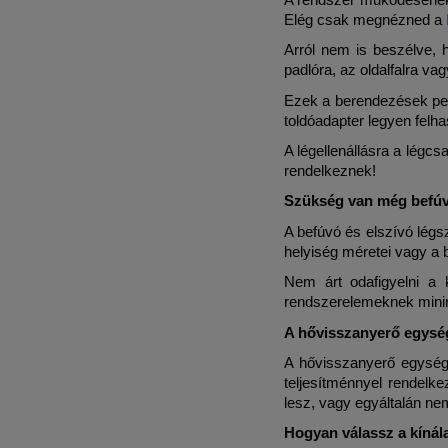
Elég csak megnézned a
Arról nem is beszélve, h
padlóra, az oldalfalra va
Ezek a berendezések ped
toldóadapter legyen felh
A légellenállásra a légcs
rendelkeznek!
Szükség van még befúvó
A befúvó és elszívó légs
helyiség méretei vagy a
Nem árt odafigyelni a 
rendszerelemeknek minim
A hővisszanyerő egység
A hővisszanyerő egység 
teljesítménnyel rendelke
lesz, vagy egyáltalán ne
Hogyan válassz a kínál