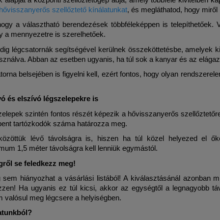
hővisszanyerős szellőztető kínálatunkat
, és megláthatod, hogy miről
ogy a választható berendezések többféleképpen is telepíthetőek. V
gy a mennyezetre is szerelhetőek.
ig légcsatornák segítségével kerülnek összeköttetésbe, amelyek ki
asználva. Abban az esetben ugyanis, ha túl sok a kanyar és az elág
atorna belsejében is figyelni kell, ezért fontos, hogy olyan rendszer
 és elszívó légszelepekre is
zelepek szintén fontos részét képezik a hővisszanyerős szellőztető
 bent tartózkodók száma határozza meg.
közöttük lévő távolságra is, hiszen ha túl közel helyezed el ők
um 1,5 méter távolságra kell lenniük egymástól.
ről se feledkezz meg!
sem hiányozhat a vásárlási listából! A kiválasztásánál azonban m
zzen! Ha ugyanis ez túl kicsi, akkor az egységtől a legnagyobb táv
m valósul meg légcsere a helyiségben.
atunkból?