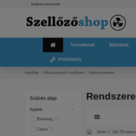
Szállítási információk
Termékeink
Márkáink
Kivitelezés
Kezdőlap
Hővisszanyerős szellőztető
Rendszerelemek
Rendszere
Szűrés alap
Gyártó
Blauberg
21
Cairox
2