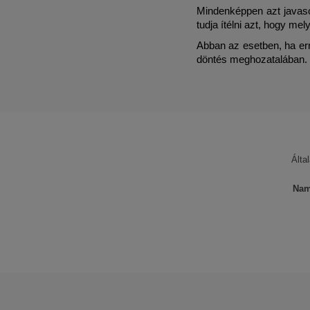
Mindenképpen azt javaso
tudja ítélni azt, hogy me
Abban az esetben, ha err
döntés meghozatalában.
Álta
Nam