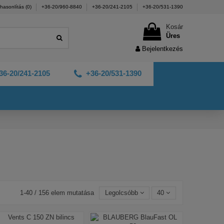
hasonlítás (
0
)
+36-20/960-8840
+36-20/241-2105
+36-20/531-1390
Kosár
Üres
Bejelentkezés
36-20/241-2105
+36-20/531-1390
1-40 / 156 elem mutatása
Legolcsóbb
40