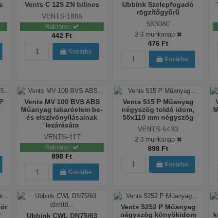
s
Vents C 125 ZN bilincs
Ubbink Szelepfogadó
rögzítőgyűrű
VENTS-1885
563080
Raktáron
2-3 munkanap
442 Ft
476 Ft
Kosárba
Kosárba
P
Vents MV 100 BVS ABS
Vents 515 P Műanyag
z
Műanyag takaróelem be-
négyszög toldó idom,
M
és elszívónyílásainak
55x110 mm négyszög
lezárására
VENTS-5430
VENTS-417
2-3 munkanap
Raktáron
898 Ft
898 Ft
Kosárba
Kosárba
ör
Vents 5252 P Műanyag
r
négyszög könyökidom
k
Ubbink CWL DN75/63