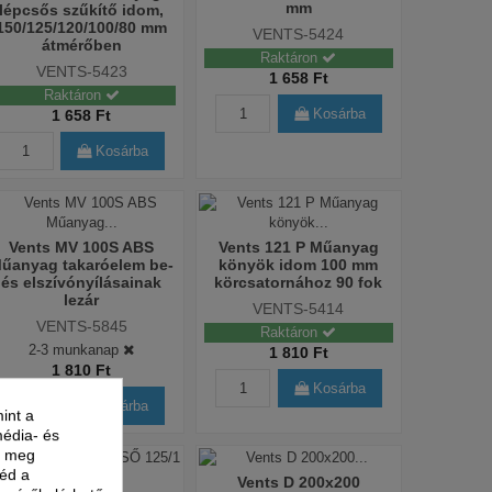
mm
lépcsős szűkítő idom,
150/125/120/100/80 mm
VENTS-5424
átmérőben
Raktáron
VENTS-5423
1 658 Ft
Raktáron
Kosárba
1 658 Ft
Kosárba
Vents MV 100S ABS
Vents 121 P Műanyag
űanyag takaróelem be-
könyök idom 100 mm
és elszívónyílásainak
körcsatornához 90 fok
lezár
VENTS-5414
VENTS-5845
Raktáron
2-3 munkanap
1 810 Ft
1 810 Ft
Kosárba
Kosárba
int a
média- és
nk meg
néd a
Vents D 200x200