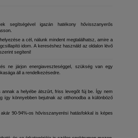
ek segítségével igazán hatékony hővisszanyerős 
asson.
helyezése a cél, nálunk mindent megtalálhatsz, amire a 
sillapító idom. A kereséshez használd az oldalon lévő 
zerint segíteni!
tés ne járjon energiaveszteséggel, szükség van egy 
kasága áll a rendelkezésedre.
s annak a helyébe átszűrt, friss levegőt fúj be. Így nem 
ig így könnyebben bejutnak az otthonodba a különböző 
 akár 90-94%-os hővisszanyerési hatásfokkal is képes 
pható, és az árkategóriája is széles spektrumon mozog. 