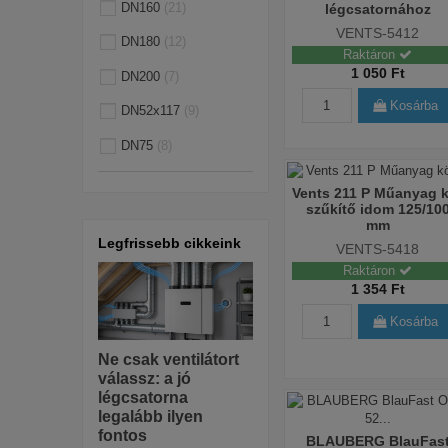
DN160
21
légcsatornához
VENTS-5412
DN180
12
Raktáron
1 050 Ft
DN200
7
Kosárba
DN52x117
9
DN75
8
Vents 211 P Műanyag 
szűkítő idom 125/10
mm
Legfrissebb cikkeink
VENTS-5418
Raktáron
1 354 Ft
Kosárba
Ne csak ventilátort
válassz: a jó
légcsatorna
legalább ilyen
fontos
BLAUBERG BlauFas