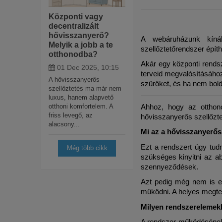
Központi vagy
decentralizált
hővisszanyerő?
A webáruházunk kínál
Melyik a jobb a te
szellőztetőrendszer épít
otthonodba?
Akár egy központi rendsz
01 Dec 2025, 10:15
terveid megvalósításához
A hővisszanyerős
szűrőket, és ha nem bold
szellőztetés ma már nem
luxus, hanem alapvető
otthoni komfortelem. A
Ahhoz, hogy az otthono
friss levegő, az
hővisszanyerős szellőzt
alacsony...
Mi az a hővisszanyerős
Ezt a rendszert úgy tudná
Még több cikk
szükséges kinyitni az a
szennyeződések.
Azt pedig még nem is em
működni. A helyes megte
Milyen rendszerelemekb
A rendszer működésének a