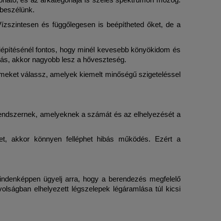
 beszélünk.
ízszintesen és függőlegesen is beépítheted őket, de a 
építésénél fontos, hogy minél kevesebb könyökidom és 
azás, akkor nagyobb lesz a hőveszteség.
elemeket válassz, amelyek kiemelt minőségű szigeteléssel 
rendszernek, amelyeknek a számát és az elhelyezését a 
et, akkor könnyen felléphet hibás működés. Ezért a 
indenképpen ügyelj arra, hogy a berendezés megfelelő 
olságban elhelyezett légszelepek légáramlása túl kicsi 