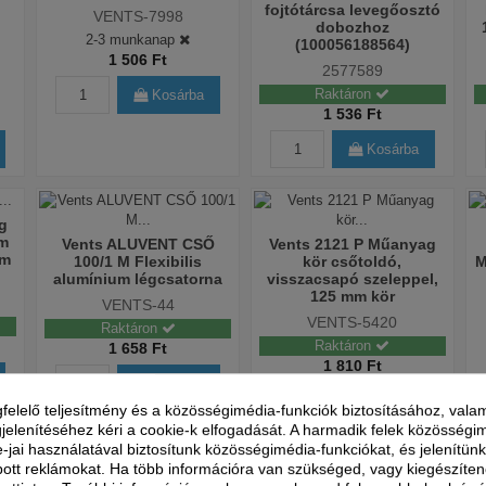
fojtótárcsa levegőosztó
VENTS-7998
dobozhoz
2-3 munkanap
(100056188564)
1 506 Ft
2577589
Raktáron
Kosárba
1 536 Ft
Kosárba
g
m
Vents ALUVENT CSŐ
Vents 2121 P Műanyag
mm
100/1 M Flexibilis
kör csőtoldó,
M
alumínium légcsatorna
visszacsapó szeleppel,
125 mm kör
VENTS-44
VENTS-5420
Raktáron
Raktáron
1 658 Ft
1 810 Ft
Kosárba
Kosárba
felelő teljesítmény és a közösségimédia-funkciók biztosításához, valam
jelenítéséhez kéri a cookie-k elfogadását. A harmadik felek közösségi
e-jai használatával biztosítunk közösségimédia-funkciókat, és jelenítü
ott reklámokat. Ha több információra van szükséged, vagy kiegészíte