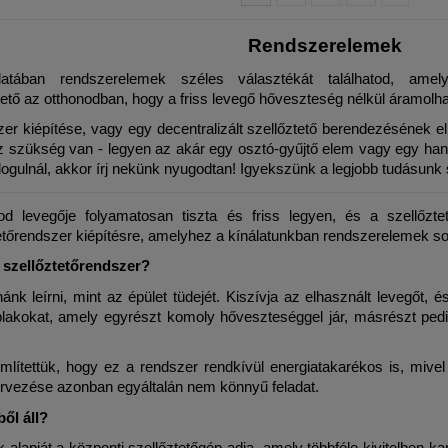
Rendszerelemek
atában rendszerelemek széles választékát találhatod, amely
hető az otthonodban, hogy a friss levegő hőveszteség nélkül áramolh
er kiépítése, vagy egy decentralizált szellőztető berendezésének el
 szükség van - legyen az akár egy osztó-gyűjtő elem vagy egy hangc
ogulnál, akkor írj nekünk nyugodtan! Igyekszünk a legjobb tudásunk s
d levegője folyamatosan tiszta és friss legyen, és a szellőzte
etőrendszer kiépítésre, amelyhez a kínálatunkban rendszerelemek so
 szellőztetőrendszer?
nk leírni, mint az épület tüdejét. Kiszívja az elhasznált levegőt, é
blakokat, amely egyrészt komoly hőveszteséggel jár, másrészt ped
lítettük, hogy ez a rendszer rendkívül energiatakarékos is, mivel
rvezése azonban egyáltalán nem könnyű feladat.
ől áll?
lapját a központi szellőztetőgép adja, amely többféle kivitelben ka