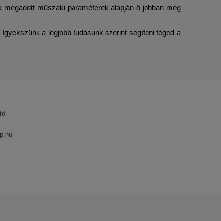
 a megadott műszaki paraméterek alapján ő jobban meg 
Igyekszünk a legjobb tudásunk szerint segíteni téged a 
től
p.hu