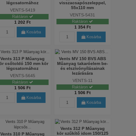
légcsatornához
visszacsapószeleppel,
55x110 mm
VENTS-5419
VENTS-5431
Raktáron
Raktáron
1 202 Ft
1 354 Ft
Kosárba
Kosárba
Vents 313 P Műanyag
Vents MV 150 BVS ABS
ör csőtoldó 150 mm kör
Műanyag takaróelem be-
légcsatornához
és elszívónyílásainak
lezárására
VENTS-5645
VENTS-11
Raktáron
Raktáron
1 506 Ft
1 506 Ft
Kosárba
Kosárba
Vents 312 P Műanyag
kör szűkítő idom 150/125
Vents 310 P Műanyag