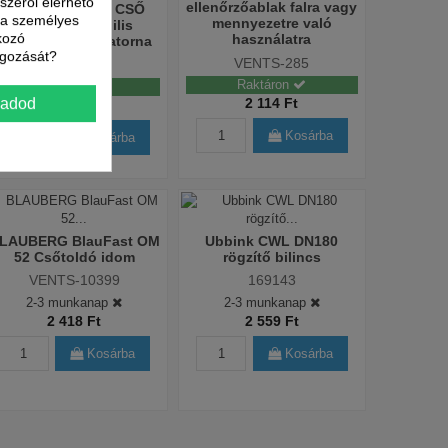
észéről elérhető
ellenőrzőablak falra vagy
Vents ALUVENT CSŐ
t a személyes
mennyezetre való
125/1 M Flexibilis
kozó
használatra
alumínium légcsatorna
lgozását?
VENTS-285
VENTS-69
Raktáron
Raktáron
2 114 Ft
gadod
2 114 Ft
Kosárba
Kosárba
LAUBERG BlauFast OM
Ubbink CWL DN180
52 Csőtoldó idom
rögzítő bilincs
VENTS-10399
169143
2-3 munkanap
2-3 munkanap
2 418 Ft
2 559 Ft
Kosárba
Kosárba