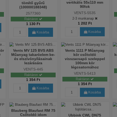
vertikális 55x110 mm
tömítő gyűrű
90fok
(100000188348)
VENTS-5535
2577360
2-3 munkanap
Raktáron
1 202 Ft
1 130 Ft
Kosárba
Kosárba
kör
Vents MV 125 BVS ABS
Vents 1111 P Műanyag
0
Műanyag takaróelem be-
kör csőtoldó
k
és elszívónyílásainak
visszacsapó szeleppel
lezárására
100mm kör
légcsatornához
VENTS-445
VENTS-5413
Raktáron
Raktáron
1 354 Ft
1 354 Ft
Kosárba
Kosárba
Blauberg Blaufast RM 75
Csőtoldó idom
t
Ubbink CWL DN75