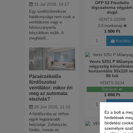
OFP 52 Flexibilis
31 Jul 2026, 14:17
légcsatorna végzáró
Egy szellőzőrendszer
dugó
hatékonysága nem csak a
VENTS-10398
ventilátoron vagy a
2-3 munkanap
hővisszanyerős
1 506 Ft
készüléken múlik. A
megfelelő...
Kosárba
Vents 5251 P Műanya
négyszög könyökido
horizontális 55x110 
90 fok
Páraérzékelős
fürdőszobai
VENTS-5534
ventilátor: mikor éri
Raktáron
meg az automata
1 658 Ft
elszívás?
Kosárba
29 Jun 2026, 11:16
Ez a bolt a meg
A fürdőszoba az otthon
hirdetések meg
egyik legpárásabb
hirdetési cooki
helyisége. Zuhanyzás,
személyre szab
fürdés, mosás és