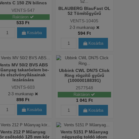
Vents C 150 ZN bilincs
BLAUBERG BlauFast OL
VENTS-547
52 Tömítőgyűrű
Raktáron
VENTS-10405
533 Ft
2-3 munkanap
Kosárba
594 Ft
Kosárba
Vents MV 50/2 BVS ABS
űanyag takaróelem be-
Ubbink CWL DN75 Click
és elszívónyílásainak
Ring rögzítő gyűrű
lezárására
(100000188391)
VENTS-603
2577548
2-3 munkanap
Raktáron
898 Ft
1 041 Ft
Kosárba
Kosárba
Vents 212 P Műanyag
Vents 5151 P Műanyag
ör csőtoldó 125 mm kör
négyszög toldó idom