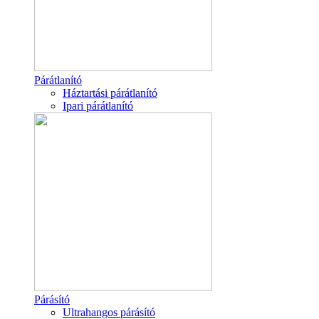
Párátlanító
Háztartási párátlanító
Ipari párátlanító
Párásító
Ultrahangos párásító