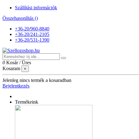
Szállítási információk
Összehasonlítás (
)
+36-20/960-8840
+36-20/241-2105
+36-20/531-1390
0
Kosár
/
Üres
Kosaram
×
Jelenleg nincs termék a kosaradban
Bejelentkezés
Termékeink