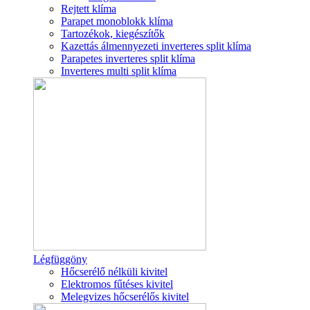
Rejtett klíma
Parapet monoblokk klíma
Tartozékok, kiegészítők
Kazettás álmennyezeti inverteres split klíma
Parapetes inverteres split klíma
Inverteres multi split klíma
Légfüggöny
Hőcserélő nélküli kivitel
Elektromos fűtéses kivitel
Melegvizes hőcserélős kivitel