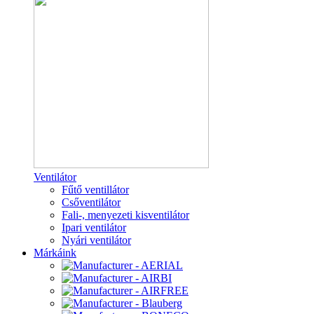
Ventilátor
Fűtő ventillátor
Csőventilátor
Fali-, menyezeti kisventilátor
Ipari ventilátor
Nyári ventilátor
Márkáink