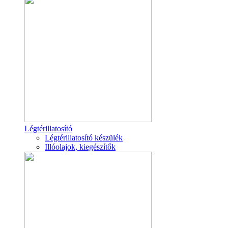
Légtérillatosító
Légtérillatosító készülék
Illóolajok, kiegészítők