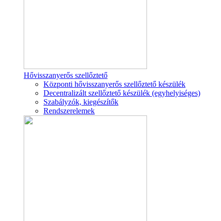
Hővisszanyerős szellőztető
Központi hővisszanyerős szellőztető készülék
Decentralizált szellőztető készülék (egyhelyiséges)
Szabályzók, kiegészítők
Rendszerelemek