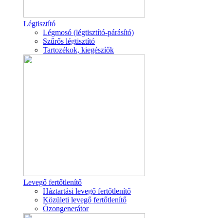
Légtisztító
Légmosó (légtisztító-párásító)
Szűrős légtisztító
Tartozékok, kiegészíők
Levegő fertőtlenítő
Háztartási levegő fertőtlenítő
Közületi levegő fertőtlenítő
Ózongenerátor