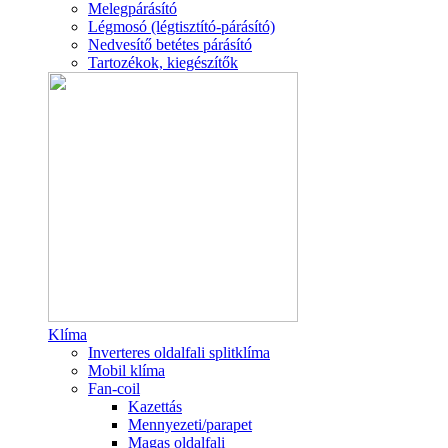
Melegpárásító
Légmosó (légtisztító-párásító)
Nedvesítő betétes párásító
Tartozékok, kiegészítők
Klíma
Inverteres oldalfali splitklíma
Mobil klíma
Fan-coil
Kazettás
Mennyezeti/parapet
Magas oldalfali