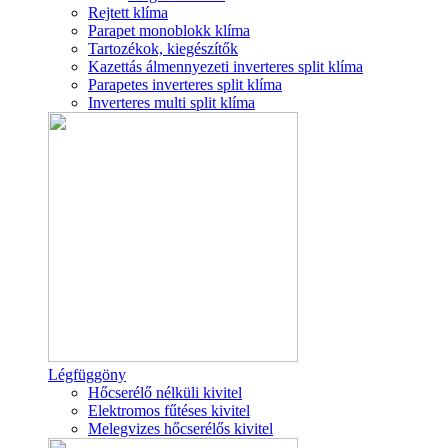
Rejtett klíma
Parapet monoblokk klíma
Tartozékok, kiegészítők
Kazettás álmennyezeti inverteres split klíma
Parapetes inverteres split klíma
Inverteres multi split klíma
Légfüggöny
Hőcserélő nélküli kivitel
Elektromos fűtéses kivitel
Melegvizes hőcserélős kivitel