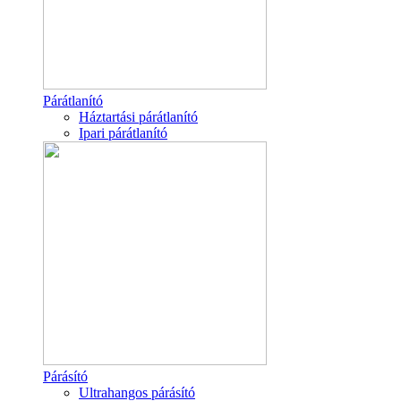
Párátlanító
Háztartási párátlanító
Ipari párátlanító
Párásító
Ultrahangos párásító