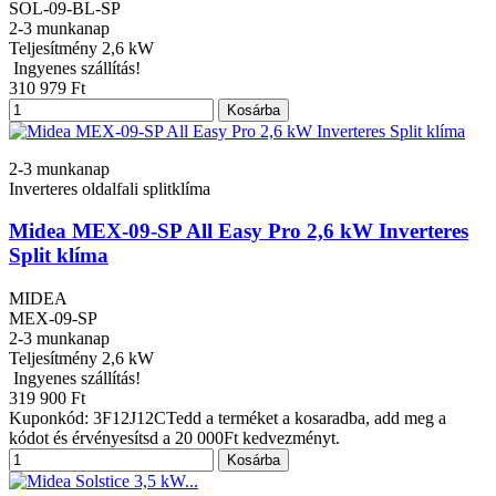
SOL-09-BL-SP
2-3 munkanap
Teljesítmény
2,6 kW
Ingyenes szállítás!
310 979 Ft
Kosárba
2-3 munkanap
Inverteres oldalfali splitklíma
Midea MEX-09-SP All Easy Pro 2,6 kW Inverteres
Split klíma
MIDEA
MEX-09-SP
2-3 munkanap
Teljesítmény
2,6 kW
Ingyenes szállítás!
319 900 Ft
Kuponkód: 3F12J12CTedd a terméket a kosaradba, add meg a
kódot és érvényesítsd a 20 000Ft kedvezményt.
Kosárba