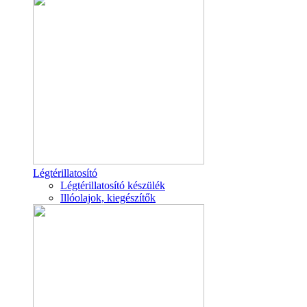
Légtérillatosító
Légtérillatosító készülék
Illóolajok, kiegészítők