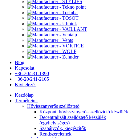
Blog
Kapcsolat
+36-20/531-1390
+36-20/241-2105
Kivitelezés
Kezdőlap
Termékeink
Hővisszanyerős szellőztető
Központi hővisszanyerős szellőztető készülék
Decentralizált szellőztető készülék
(egyhelyiséges)
Szabályzók, kiegészítők
Rendszerelemek