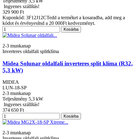
Teljesítmény
3,5 kW
Ingyenes szállítás!
329 900 Ft
Kuponkód: 3F12J12CTedd a terméket a kosaradba, add meg a
kódot és érvényesítsd a 20 000Ft kedvezményt.
Kosárba
2-3 munkanap
Inverteres oldalfali splitklíma
Midea Solunar oldalfali inverteres split klíma (R32,
5,3 kW)
MIDEA
LUN-18-SP
2-3 munkanap
Teljesítmény
5,3 kW
Ingyenes szállítás!
374 650 Ft
Kosárba
2-3 munkanap
Inverteres oldalfali splitklíma