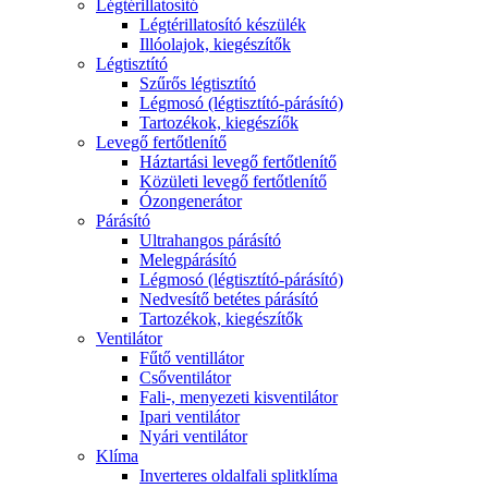
Légtérillatosító
Légtérillatosító készülék
Illóolajok, kiegészítők
Légtisztító
Szűrős légtisztító
Légmosó (légtisztító-párásító)
Tartozékok, kiegészíők
Levegő fertőtlenítő
Háztartási levegő fertőtlenítő
Közületi levegő fertőtlenítő
Ózongenerátor
Párásító
Ultrahangos párásító
Melegpárásító
Légmosó (légtisztító-párásító)
Nedvesítő betétes párásító
Tartozékok, kiegészítők
Ventilátor
Fűtő ventillátor
Csőventilátor
Fali-, menyezeti kisventilátor
Ipari ventilátor
Nyári ventilátor
Klíma
Inverteres oldalfali splitklíma