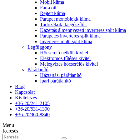
Mobil klíma
Fan-coil
Rejtett klíma
Parapet monoblokk klíma
Tartozékok, kiegészítők
Kazettás álmennyezeti inverteres split klíma
Parapetes inverteres split klíma
Inverteres multi split klíma
Légfüggöny
Hőcserélő nélküli kivitel
Elektromos fűtéses kivitel
Melegvizes hőcserélős kivitel
Párátlanító
Háztartási párátlanító
Ipari párátlanító
Blog
Kapcsolat
Kivitelezés
+36-20/241-2105
+36-20/531-1390
+36-20/960-8840
Menu
Keresés