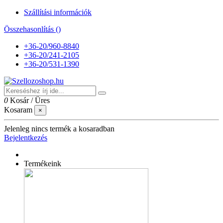
Szállítási információk
Összehasonlítás (
)
+36-20/960-8840
+36-20/241-2105
+36-20/531-1390
0
Kosár
/
Üres
Kosaram
×
Jelenleg nincs termék a kosaradban
Bejelentkezés
Termékeink