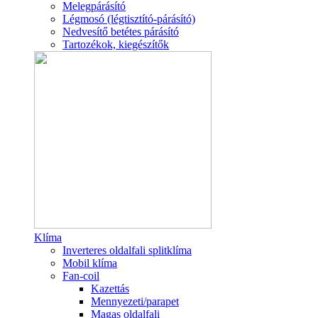
Melegpárásító
Légmosó (légtisztító-párásító)
Nedvesítő betétes párásító
Tartozékok, kiegészítők
Klíma
Inverteres oldalfali splitklíma
Mobil klíma
Fan-coil
Kazettás
Mennyezeti/parapet
Magas oldalfali