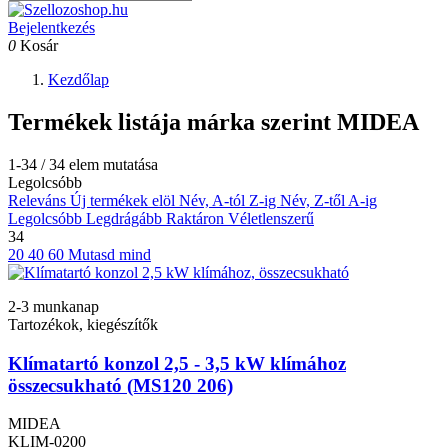
Bejelentkezés
0
Kosár
Kezdőlap
Termékek listája márka szerint MIDEA
1-34 / 34 elem mutatása
Legolcsóbb
Releváns
Új termékek elöl
Név, A-tól Z-ig
Név, Z-től A-ig
Legolcsóbb
Legdrágább
Raktáron
Véletlenszerű
34
20
40
60
Mutasd mind
2-3 munkanap
Tartozékok, kiegészítők
Klímatartó konzol 2,5 - 3,5 kW klímához
összecsukható (MS120 206)
MIDEA
KLIM-0200