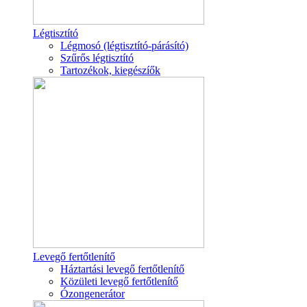
Légtisztító
Légmosó (légtisztító-párásító)
Szűrős légtisztító
Tartozékok, kiegészíők
Levegő fertőtlenítő
Háztartási levegő fertőtlenítő
Közületi levegő fertőtlenítő
Ózongenerátor