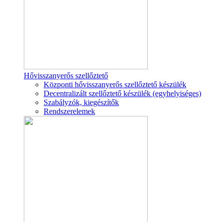
Hővisszanyerős szellőztető
Központi hővisszanyerős szellőztető készülék
Decentralizált szellőztető készülék (egyhelyiséges)
Szabályzók, kiegészítők
Rendszerelemek