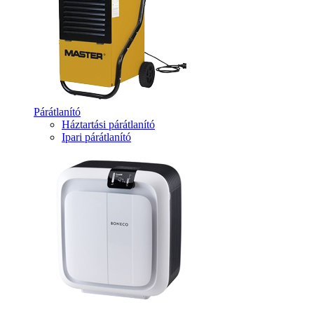
Párátlanító
Háztartási párátlanító
Ipari párátlanító