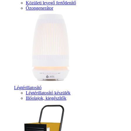
Közületi levegő fertőtlenítő
Ózongenerátor
Légtérillatosító
Légtérillatosító készülék
Illóolajok, kiegészítők