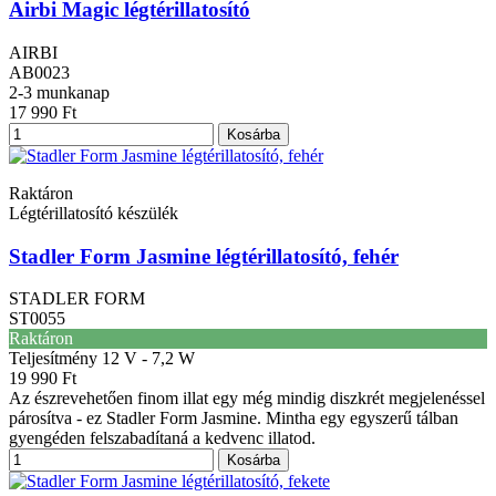
Airbi Magic légtérillatosító
AIRBI
AB0023
2-3 munkanap
17 990 Ft
Kosárba
Raktáron
Légtérillatosító készülék
Stadler Form Jasmine légtérillatosító, fehér
STADLER FORM
ST0055
Raktáron
Teljesítmény
12 V - 7,2 W
19 990 Ft
Az észrevehetően finom illat egy még mindig diszkrét megjelenéssel
párosítva - ez Stadler Form Jasmine. Mintha egy egyszerű tálban
gyengéden felszabadítaná a kedvenc illatod.
Kosárba