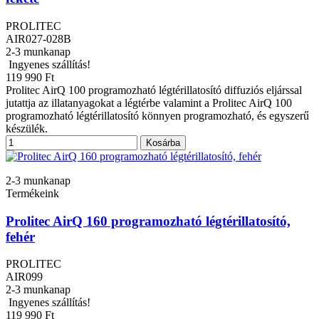
PROLITEC
AIR027-028B
2-3 munkanap
Ingyenes szállítás!
119 990 Ft
Prolitec AirQ 100 programozható légtérillatosító diffuziós eljárssal
jutattja az illatanyagokat a légtérbe valamint a Prolitec AirQ 100
programozható légtérillatosító könnyen programozható, és egyszerű
készülék.
Kosárba
2-3 munkanap
Termékeink
Prolitec AirQ 160 programozható légtérillatosító,
fehér
PROLITEC
AIR099
2-3 munkanap
Ingyenes szállítás!
119 990 Ft