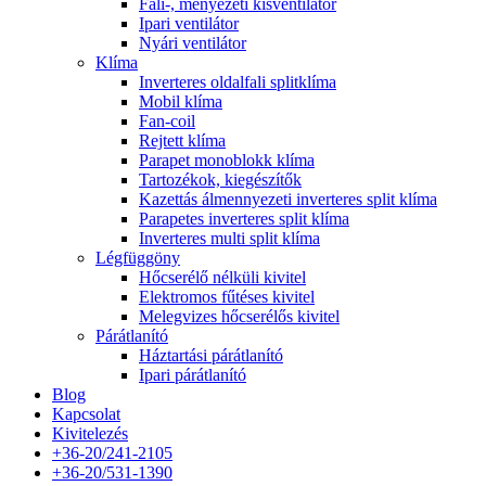
Fali-, menyezeti kisventilátor
Ipari ventilátor
Nyári ventilátor
Klíma
Inverteres oldalfali splitklíma
Mobil klíma
Fan-coil
Rejtett klíma
Parapet monoblokk klíma
Tartozékok, kiegészítők
Kazettás álmennyezeti inverteres split klíma
Parapetes inverteres split klíma
Inverteres multi split klíma
Légfüggöny
Hőcserélő nélküli kivitel
Elektromos fűtéses kivitel
Melegvizes hőcserélős kivitel
Párátlanító
Háztartási párátlanító
Ipari párátlanító
Blog
Kapcsolat
Kivitelezés
+36-20/241-2105
+36-20/531-1390