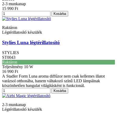
2-3 munkanap
15 990 Ft
Kosárba
Raktáron
Légtérillatosító készülék
Stylies Luna légtérillatosító
STYLIES
ST0043
Raktáron
Teljesítmény
10 W
16 990 Ft
A Stadler Form Luna aroma diffúzor nem csak kellemes illatot
varázsol otthonába, hanem váltakozó színű LED lámpáinak
köszönhetően hangulat világításként is funkcionál.
Kosárba
2-3 munkanap
Légtérillatosító készülék