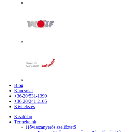
Blog
Kapcsolat
+36-20/531-1390
+36-20/241-2105
Kivitelezés
Kezdőlap
Termékeink
Hővisszanyerős szellőztető