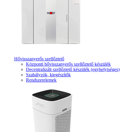
Hővisszanyerős szellőztető
Központi hővisszanyerős szellőztető készülék
Decentralizált szellőztető készülék (egyhelyiséges)
Szabályzók, kiegészítők
Rendszerelemek