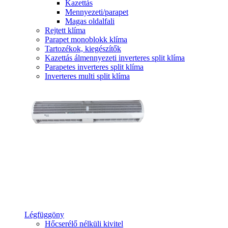
Kazettás
Mennyezeti/parapet
Magas oldalfali
Rejtett klíma
Parapet monoblokk klíma
Tartozékok, kiegészítők
Kazettás álmennyezeti inverteres split klíma
Parapetes inverteres split klíma
Inverteres multi split klíma
Légfüggöny
Hőcserélő nélküli kivitel