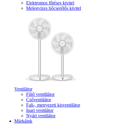
Elektromos fűtéses kivitel
Melegvizes hőcserélős kivitel
Ventilátor
Fűtő ventillátor
Csőventilátor
Fali-, menyezeti kisventilátor
Ipari ventilátor
Nyári ventilátor
Márkáink