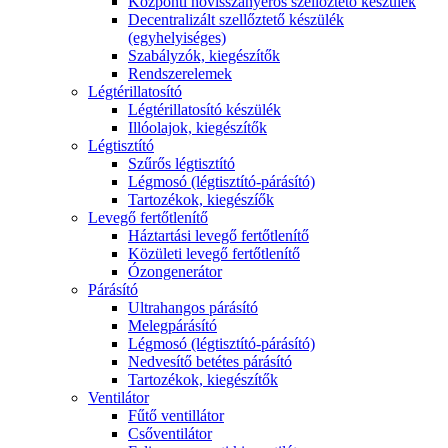
Központi hővisszanyerős szellőztető készülék
Decentralizált szellőztető készülék
(egyhelyiséges)
Szabályzók, kiegészítők
Rendszerelemek
Légtérillatosító
Légtérillatosító készülék
Illóolajok, kiegészítők
Légtisztító
Szűrős légtisztító
Légmosó (légtisztító-párásító)
Tartozékok, kiegészíők
Levegő fertőtlenítő
Háztartási levegő fertőtlenítő
Közületi levegő fertőtlenítő
Ózongenerátor
Párásító
Ultrahangos párásító
Melegpárásító
Légmosó (légtisztító-párásító)
Nedvesítő betétes párásító
Tartozékok, kiegészítők
Ventilátor
Fűtő ventillátor
Csőventilátor