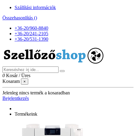
Szállítási információk
Összehasonlítás (
)
+36-20/960-8840
+36-20/241-2105
+36-20/531-1390
0
Kosár
/
Üres
Kosaram
×
Jelenleg nincs termék a kosaradban
Bejelentkezés
Termékeink