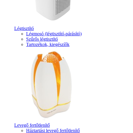
Légtisztító
Légmosó (légtisztító-párásító)
Szűrős légtisztító
Tartozékok, kiegészíők
Levegő fertőtlenítő
Háztartási levegő fertőtlenítő