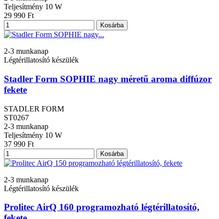
Teljesítmény
10 W
29 990 Ft
Kosárba
2-3 munkanap
Légtérillatosító készülék
Stadler Form SOPHIE nagy méretű aroma diffúzor
fekete
STADLER FORM
ST0267
2-3 munkanap
Teljesítmény
10 W
37 990 Ft
Kosárba
2-3 munkanap
Légtérillatosító készülék
Prolitec AirQ 160 programozható légtérillatosító,
fekete