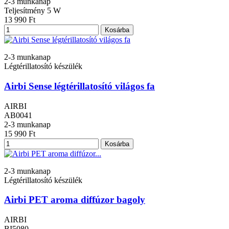
2-3 munkanap
Teljesítmény
5 W
13 990 Ft
Kosárba
2-3 munkanap
Légtérillatosító készülék
Airbi Sense légtérillatosító világos fa
AIRBI
AB0041
2-3 munkanap
15 990 Ft
Kosárba
2-3 munkanap
Légtérillatosító készülék
Airbi PET aroma diffúzor bagoly
AIRBI
BI5080