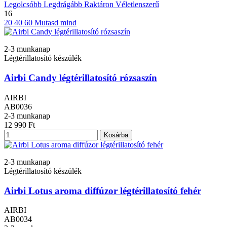
Legolcsóbb
Legdrágább
Raktáron
Véletlenszerű
16
20
40
60
Mutasd mind
2-3 munkanap
Légtérillatosító készülék
Airbi Candy légtérillatosító rózsaszín
AIRBI
AB0036
2-3 munkanap
12 990 Ft
Kosárba
2-3 munkanap
Légtérillatosító készülék
Airbi Lotus aroma diffúzor légtérillatosító fehér
AIRBI
AB0034