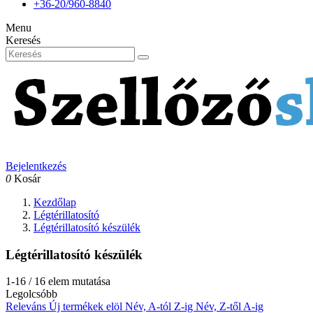
+36-20/960-8840
Menu
Keresés
Bejelentkezés
0
Kosár
Kezdőlap
Légtérillatosító
Légtérillatosító készülék
Légtérillatosító készülék
1-16 / 16 elem mutatása
Legolcsóbb
Releváns
Új termékek elöl
Név, A-tól Z-ig
Név, Z-től A-ig