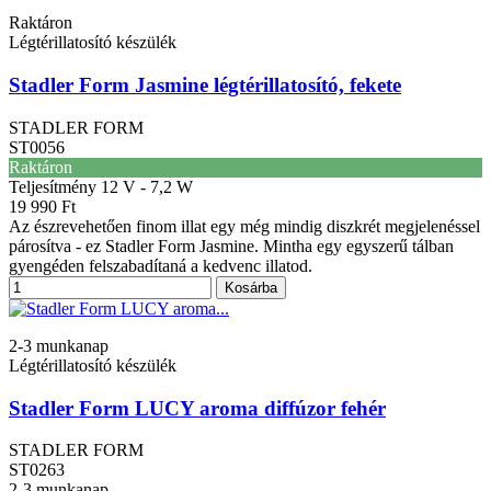
Raktáron
Légtérillatosító készülék
Stadler Form Jasmine légtérillatosító, fekete
STADLER FORM
ST0056
Raktáron
Teljesítmény
12 V - 7,2 W
19 990 Ft
Az észrevehetően finom illat egy még mindig diszkrét megjelenéssel
párosítva - ez Stadler Form Jasmine. Mintha egy egyszerű tálban
gyengéden felszabadítaná a kedvenc illatod.
Kosárba
2-3 munkanap
Légtérillatosító készülék
Stadler Form LUCY aroma diffúzor fehér
STADLER FORM
ST0263
2-3 munkanap