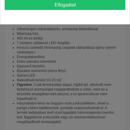
Részletek AIRBI
Elfogadod
Tulajdonságok:
Ultrahangos vízpáraképzés, aromaolaj illatosítással.
Műanyag ház,
400 ml-es tartály
7 színben váltakozó LED világítás
Hosszú üzemidő /Aromaolaj cseppek utánpótlása igény szerint
szükséges /
Energiatakarékos
Extra csendes üzemmód
Egyszerű kezelés
Éjszakai üzemmód (nincs fény)
Színes LED
Illatosítható terület 10-15 m2
Figyelem
: Csak természetes alapú, hígítót (pl. alkoholt) nem
tartalmazó aromaolajat cseppenthetünk a vízbe, mert az a
készülék anyagában kárt okozna, s ez garanciálisan nem
fogadható el.
Használaton kívül ne hagyjon vizet a készülékben, mivel a
pangó vízben baktériumok, gombák szaporodhatnak el. A
termék tartályában lévő vizet legalább háromnaponta cserélni
kell, függetlenül a készülék vagy víz szemrevételezéssel
megállapítható tisztaságától