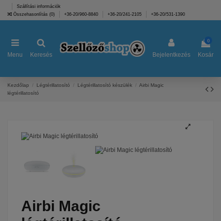
Szállítási információk
Összehasonlítás (
0
)
+36-20/960-8840
+36-20/241-2105
+36-20/531-1390
0
Menu
Keresés
Bejelentkezés
Kosár
Kezdőlap
Légtérillatosító
Légtérillatosító készülék
Airbi Magic
légtérillatosító
Airbi Magic