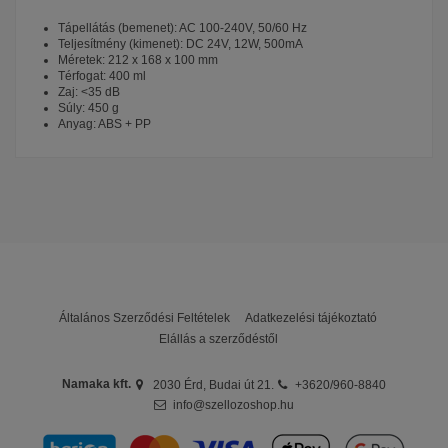
Tápellátás (bemenet): AC 100-240V, 50/60 Hz
Teljesítmény (kimenet): DC 24V, 12W, 500mA
Méretek: 212 x 168 x 100 mm
Térfogat: 400 ml
Zaj: <35 dB
Súly: 450 g
Anyag: ABS + PP
Airbi
Helyiség térfogata (alapterület x
0 - 50 m³
belmagasság)
A webáruházunk ezen kategóriájában Airbi légtechnikai 
eszközöket találhatsz, amelyek igazán magas 
Garancia
24 hónap
minőségére a márka az elmúlt két tizedben a gyártás 
során összegyűjtött tapasztalata, és a folyamatos 
ean13
12
fejlődésre való törekvése jelent garanciát.
Mindezek ellenére a cég mégis megfizethető áron kínálja 
őket, így bármilyen költségvetéssel is rendelkezel, 
Általános Szerződési Feltételek
Adatkezelési tájékoztató
biztosan megtalálod azt a légtisztítót, párásítót, 
Elállás a szerződéstől
légtérillatosítót vagy ventilátort, amely ennek megfelel. A 
rendelés előtt olvasd át alaposan az adatlapjukat, itt 
Namaka kft.
2030 Érd, Budai út 21.
+3620/960-8840
minden fontosabb tudnivaló kiderül, és ha netán 
info@szellozoshop.hu
segítségre lenne szükséged, keresd az 
ügyfélszolgálatunkat bizalommal!