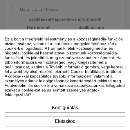
Garancia
24 hónap
Szállítással kapcsolatos információk
Partnereink
Szállítási idő
Munkanapokon: reggel 8
Ez a bolt a megfelelő teljesítmény és a közösségimédia-funkciók
és 17 óra között
biztosításához, valamint a hirdetések megjelenítéséhez kéri a
cookie-k elfogadását. A harmadik felek közösségimédia- és
hirdetési cookie-jai használatával biztosítunk közösségimédia-
funkciókat, és jelenítünk meg személyre szabott reklámokat. Ha
több információra van szükséged, vagy kiegészítenéd a
beállításaidat, kattints a További információ gombra, vagy keresd
fel a webhely alsó részéről elérhető Cookie-beállítások területet.
A cookie-kkal kapcsolatos további információért, valamint a
személyes adatok feldolgozásának ismertetéséért tekintsd meg
Adatvédelmi és cookie-kra vonatkozó szabályzatunkat. Elfogadod
ezeket a cookie-kat és az érintett személyes adatok
feldolgozását?
Leírás
Konfigurálás
Termék részletei
Elutasítod