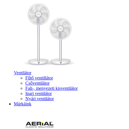
Ventilátor
Fűtő ventillátor
Csőventilátor
Fali-, menyezeti kisventilátor
Ipari ventilátor
Nyári ventilátor
Márkáink