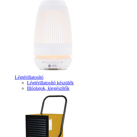
Légtérillatosító
Légtérillatosító készülék
Illóolajok, kiegészítők