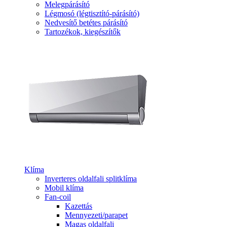
Melegpárásító
Légmosó (légtisztító-párásító)
Nedvesítő betétes párásító
Tartozékok, kiegészítők
Klíma
Inverteres oldalfali splitklíma
Mobil klíma
Fan-coil
Kazettás
Mennyezeti/parapet
Magas oldalfali