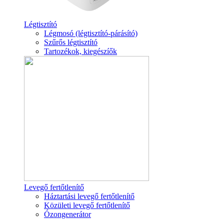
Légtisztító
Légmosó (légtisztító-párásító)
Szűrős légtisztító
Tartozékok, kiegészíők
Levegő fertőtlenítő
Háztartási levegő fertőtlenítő
Közületi levegő fertőtlenítő
Ózongenerátor