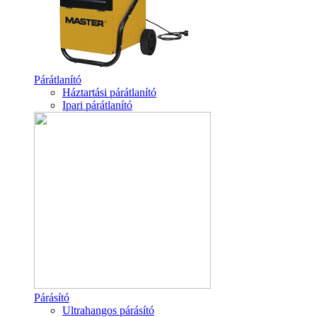
Párátlanító
Háztartási párátlanító
Ipari párátlanító
Párásító
Ultrahangos párásító