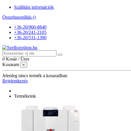
Szállítási információk
Összehasonlítás (
)
+36-20/960-8840
+36-20/241-2105
+36-20/531-1390
0
Kosár
/
Üres
Kosaram
×
Jelenleg nincs termék a kosaradban
Bejelentkezés
Termékeink