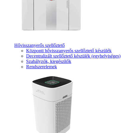
Hővisszanyerős szellőztető
Központi hővisszanyerős szellőztető készülék
Decentralizált szellőztető készülék (egyhelyiséges)
Szabályzók, kiegészítők
Rendszerelemek