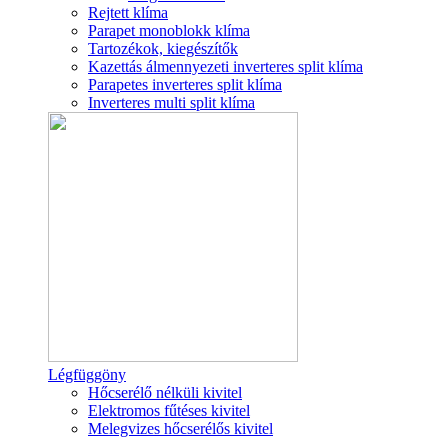
Rejtett klíma
Parapet monoblokk klíma
Tartozékok, kiegészítők
Kazettás álmennyezeti inverteres split klíma
Parapetes inverteres split klíma
Inverteres multi split klíma
Légfüggöny
Hőcserélő nélküli kivitel
Elektromos fűtéses kivitel
Melegvizes hőcserélős kivitel