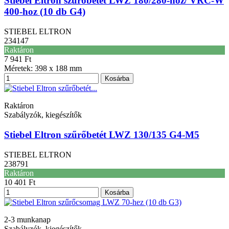
Stiebel Eltron szűrőbetét LWZ 180/280-hoz/ VRC-W
400-hoz (10 db G4)
STIEBEL ELTRON
234147
Raktáron
7 941 Ft
Méretek: 398 x 188 mm
Kosárba
Raktáron
Szabályzók, kiegészítők
Stiebel Eltron szűrőbetét LWZ 130/135 G4-M5
STIEBEL ELTRON
238791
Raktáron
10 401 Ft
Kosárba
2-3 munkanap
Szabályzók, kiegészítők