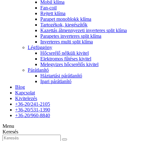
Mobil klíma
Fan-coil
Rejtett klíma
Parapet monoblokk klíma
Tartozékok, kiegészítők
Kazettás álmennyezeti inverteres split klíma
Parapetes inverteres split klíma
Inverteres multi split klíma
Légfüggöny
Hőcserélő nélküli kivitel
Elektromos fűtéses kivitel
Melegvizes hőcserélős kivitel
Párátlanító
Háztartási párátlanító
Ipari párátlanító
Blog
Kapcsolat
Kivitelezés
+36-20/241-2105
+36-20/531-1390
+36-20/960-8840
Menu
Keresés