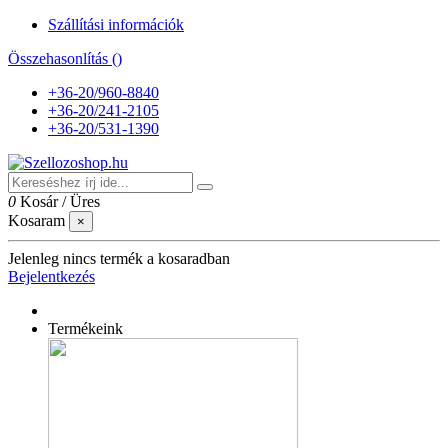
Szállítási információk
Összehasonlítás (
)
+36-20/960-8840
+36-20/241-2105
+36-20/531-1390
0
Kosár
/
Üres
Kosaram
×
Jelenleg nincs termék a kosaradban
Bejelentkezés
Termékeink