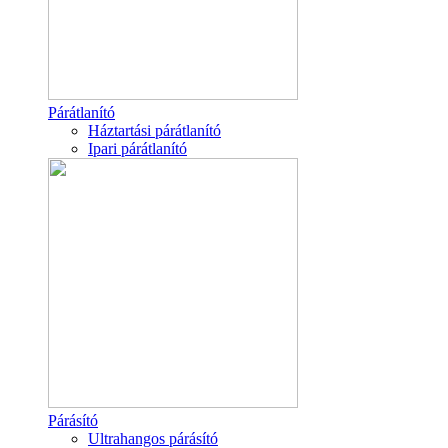
Párátlanító
Háztartási párátlanító
Ipari párátlanító
Párásító
Ultrahangos párásító