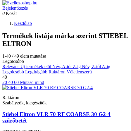
Bejelentkezés
0
Kosár
Kezdőlap
Termékek listája márka szerint STIEBEL
ELTRON
1-40 / 49 elem mutatása
Legolcsóbb
Releváns
Új termékek elöl
Név, A-tól Z-ig
Név, Z-től A-ig
Legolcsóbb
Legdrágább
Raktáron
Véletlenszerű
40
20
40
60
Mutasd mind
Raktáron
Szabályzók, kiegészítők
Stiebel Eltron VLR 70 RF COARSE 30 G2-4
szűrőbetét