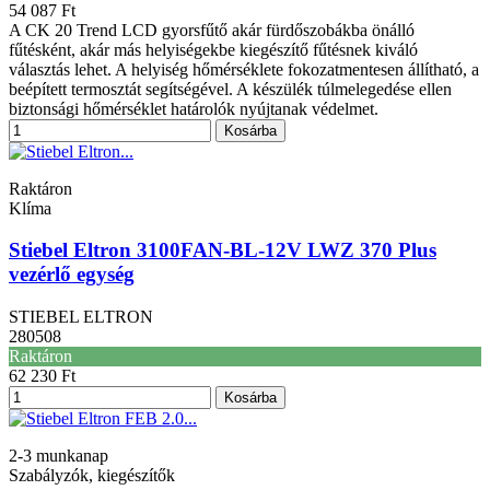
54 087 Ft
A CK 20 Trend LCD gyorsfűtő akár fürdőszobákba önálló
fűtésként, akár más helyiségekbe kiegészítő fűtésnek kiváló
választás lehet. A helyiség hőmérséklete fokozatmentesen állítható, a
beépített termosztát segítségével. A készülék túlmelegedése ellen
biztonsági hőmérséklet határolók nyújtanak védelmet.
Kosárba
Raktáron
Klíma
Stiebel Eltron 3100FAN-BL-12V LWZ 370 Plus
vezérlő egység
STIEBEL ELTRON
280508
Raktáron
62 230 Ft
Kosárba
2-3 munkanap
Szabályzók, kiegészítők