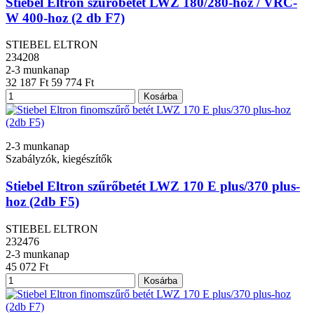
Stiebel Eltron szűrőbetét LWZ 180/280-hoz / VRC-
W 400-hoz (2 db F7)
STIEBEL ELTRON
234208
2-3 munkanap
32 187 Ft
59 774 Ft
Kosárba
2-3 munkanap
Szabályzók, kiegészítők
Stiebel Eltron szűrőbetét LWZ 170 E plus/370 plus-
hoz (2db F5)
STIEBEL ELTRON
232476
2-3 munkanap
45 072 Ft
Kosárba