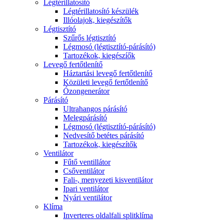
Légtérillatosító
Légtérillatosító készülék
Illóolajok, kiegészítők
Légtisztító
Szűrős légtisztító
Légmosó (légtisztító-párásító)
Tartozékok, kiegészíők
Levegő fertőtlenítő
Háztartási levegő fertőtlenítő
Közületi levegő fertőtlenítő
Ózongenerátor
Párásító
Ultrahangos párásító
Melegpárásító
Légmosó (légtisztító-párásító)
Nedvesítő betétes párásító
Tartozékok, kiegészítők
Ventilátor
Fűtő ventillátor
Csőventilátor
Fali-, menyezeti kisventilátor
Ipari ventilátor
Nyári ventilátor
Klíma
Inverteres oldalfali splitklíma