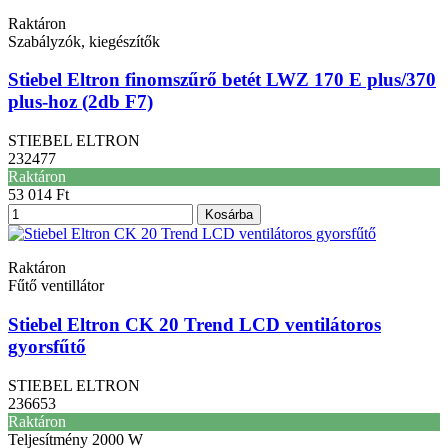
Raktáron
Szabályzók, kiegészítők
Stiebel Eltron finomszűrő betét LWZ 170 E plus/370
plus-hoz (2db F7)
STIEBEL ELTRON
232477
Raktáron
53 014 Ft
Kosárba
Raktáron
Fűtő ventillátor
Stiebel Eltron CK 20 Trend LCD ventilátoros
gyorsfűtő
STIEBEL ELTRON
236653
Raktáron
Teljesítmény
2000 W