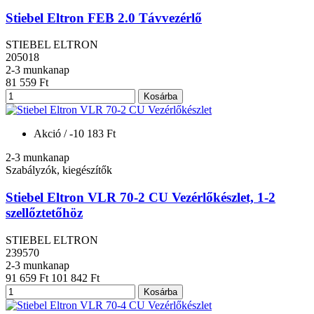
Stiebel Eltron FEB 2.0 Távvezérlő
STIEBEL ELTRON
205018
2-3 munkanap
81 559 Ft
Kosárba
Akció
/ -10 183 Ft
2-3 munkanap
Szabályzók, kiegészítők
Stiebel Eltron VLR 70-2 CU Vezérlőkészlet, 1-2
szellőztetőhöz
STIEBEL ELTRON
239570
2-3 munkanap
91 659 Ft
101 842 Ft
Kosárba