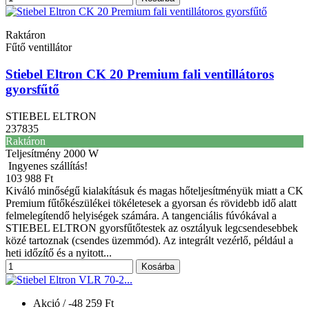
Raktáron
Fűtő ventillátor
Stiebel Eltron CK 20 Premium fali ventillátoros
gyorsfűtő
STIEBEL ELTRON
237835
Raktáron
Teljesítmény
2000 W
Ingyenes szállítás!
103 988 Ft
Kiváló minőségű kialakításuk és magas hőteljesítményük miatt a CK
Premium fűtőkészülékei tökéletesek a gyorsan és rövidebb idő alatt
felmelegítendő helyiségek számára. A tangenciális fúvókával a
STIEBEL ELTRON gyorsfűtőtestek az osztályuk legcsendesebbek
közé tartoznak (csendes üzemmód). Az integrált vezérlő, például a
heti időzítő és a nyitott...
Kosárba
Akció
/ -48 259 Ft