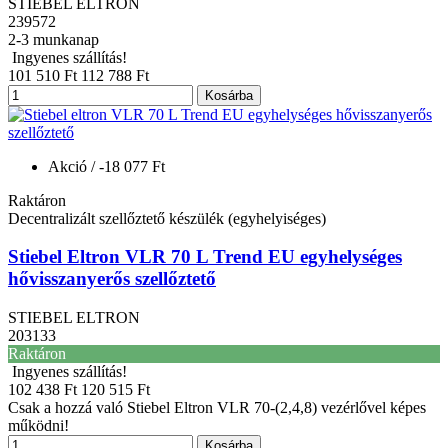
STIEBEL ELTRON
239572
2-3 munkanap
Ingyenes szállítás!
101 510 Ft
112 788 Ft
Kosárba
Akció
/ -18 077 Ft
Raktáron
Decentralizált szellőztető készülék (egyhelyiséges)
Stiebel Eltron VLR 70 L Trend EU egyhelységes
hővisszanyerős szellőztető
STIEBEL ELTRON
203133
Raktáron
Ingyenes szállítás!
102 438 Ft
120 515 Ft
Csak a hozzá való Stiebel Eltron VLR 70-(2,4,8) vezérlővel képes
működni!
Kosárba