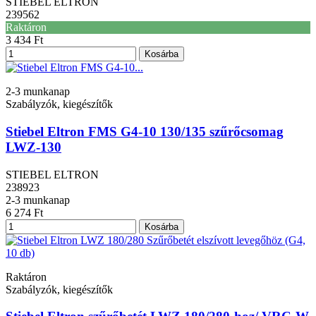
STIEBEL ELTRON
239562
Raktáron
3 434 Ft
Kosárba
2-3 munkanap
Szabályzók, kiegészítők
Stiebel Eltron FMS G4-10 130/135 szűrőcsomag
LWZ-130
STIEBEL ELTRON
238923
2-3 munkanap
6 274 Ft
Kosárba
Raktáron
Szabályzók, kiegészítők