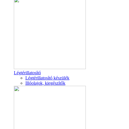
Légtérillatosító
Légtérillatosító készülék
Illóolajok, kiegészítők