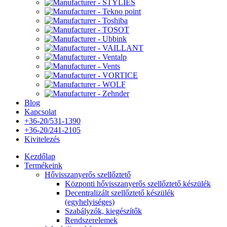
Blog
Kapcsolat
+36-20/531-1390
+36-20/241-2105
Kivitelezés
Kezdőlap
Termékeink
Hővisszanyerős szellőztető
Központi hővisszanyerős szellőztető készülék
Decentralizált szellőztető készülék
(egyhelyiséges)
Szabályzók, kiegészítők
Rendszerelemek