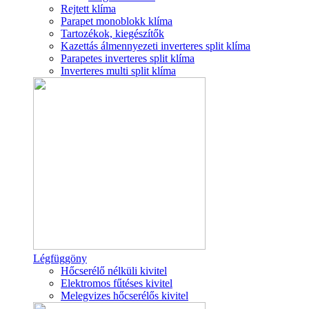
Rejtett klíma
Parapet monoblokk klíma
Tartozékok, kiegészítők
Kazettás álmennyezeti inverteres split klíma
Parapetes inverteres split klíma
Inverteres multi split klíma
Légfüggöny
Hőcserélő nélküli kivitel
Elektromos fűtéses kivitel
Melegvizes hőcserélős kivitel