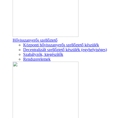
Hővisszanyerős szellőztető
Központi hővisszanyerős szellőztető készülék
Decentralizált szellőztető készülék (egyhelyiséges)
Szabályzók, kiegészítők
Rendszerelemek