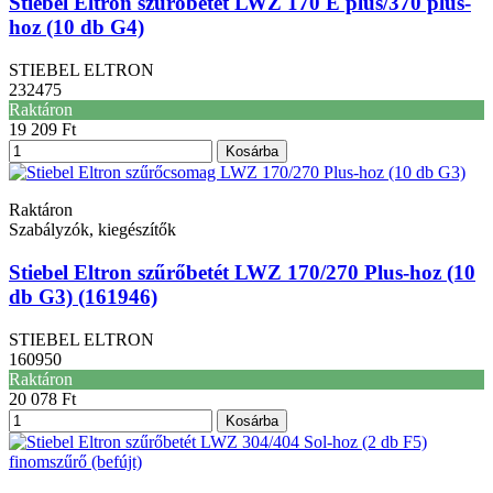
Stiebel Eltron szűrőbetét LWZ 170 E plus/370 plus-
hoz (10 db G4)
STIEBEL ELTRON
232475
Raktáron
19 209 Ft
Kosárba
Raktáron
Szabályzók, kiegészítők
Stiebel Eltron szűrőbetét LWZ 170/270 Plus-hoz (10
db G3) (161946)
STIEBEL ELTRON
160950
Raktáron
20 078 Ft
Kosárba