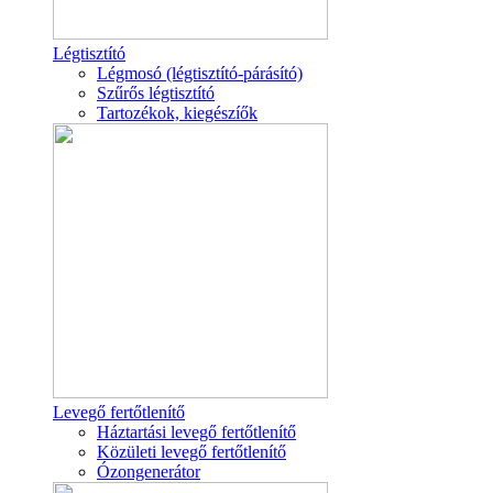
Légtisztító
Légmosó (légtisztító-párásító)
Szűrős légtisztító
Tartozékok, kiegészíők
Levegő fertőtlenítő
Háztartási levegő fertőtlenítő
Közületi levegő fertőtlenítő
Ózongenerátor