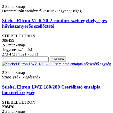
2-3 munkanap
Decentralizált szellőztető készülék (egyhelyiséges)
Stiebel Eltron VLR 70-2 comfort szett egyhelységes
hővisszanyerős szellőztető
STIEBEL ELTRON
206455
2-3 munkanap
Ingyenes szállítás!
273 472 Ft
321 730 Ft
Kosárba
2-3 munkanap
Szabályzók, kiegészítők
Stiebel Eltron LWZ 180/280 Cserélhető entalpia
hőcserélő egység
STIEBEL ELTRON
236420
2-3 munkanap