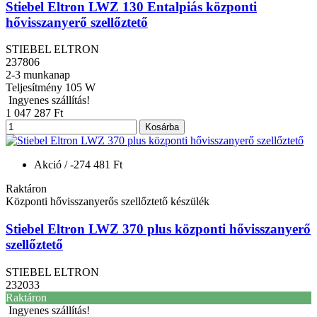
Stiebel Eltron LWZ 130 Entalpiás központi
hővisszanyerő szellőztető
STIEBEL ELTRON
237806
2-3 munkanap
Teljesítmény
105 W
Ingyenes szállítás!
1 047 287 Ft
Kosárba
Akció
/ -274 481 Ft
Raktáron
Központi hővisszanyerős szellőztető készülék
Stiebel Eltron LWZ 370 plus központi hővisszanyerő
szellőztető
STIEBEL ELTRON
232033
Raktáron
Ingyenes szállítás!