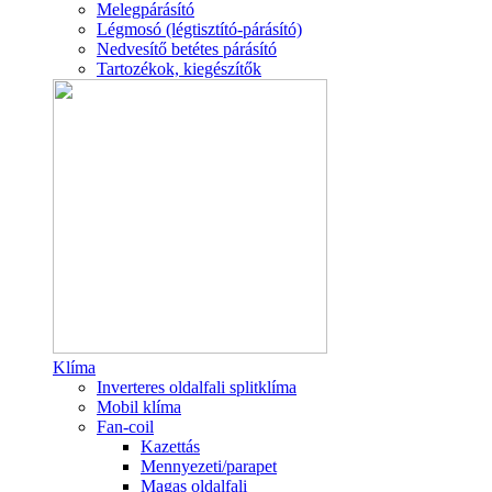
Melegpárásító
Légmosó (légtisztító-párásító)
Nedvesítő betétes párásító
Tartozékok, kiegészítők
Klíma
Inverteres oldalfali splitklíma
Mobil klíma
Fan-coil
Kazettás
Mennyezeti/parapet
Magas oldalfali