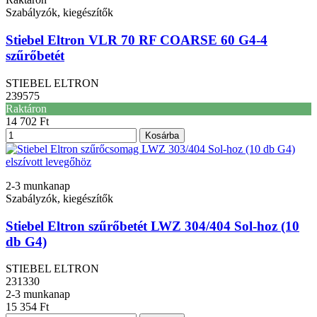
Szabályzók, kiegészítők
Stiebel Eltron VLR 70 RF COARSE 60 G4-4
szűrőbetét
STIEBEL ELTRON
239575
Raktáron
14 702 Ft
Kosárba
2-3 munkanap
Szabályzók, kiegészítők
Stiebel Eltron szűrőbetét LWZ 304/404 Sol-hoz (10
db G4)
STIEBEL ELTRON
231330
2-3 munkanap
15 354 Ft