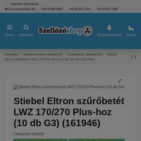
Szállítási információk
Összehasonlítás (
0
)
+36-20/960-8840
+36-20/241-2105
+36-20/531-1390
0
Menu
Keresés
Bejelentkezés
Kosár
Kezdőlap
Hővisszanyerős szellőztető
Szabályzók, kiegészítők
Stiebel
Eltron szűrőbetét LWZ 170/270 Plus-hoz (10 db G3) (161946)
Stiebel Eltron szűrőbetét
LWZ 170/270 Plus-hoz
(10 db G3) (161946)
Cikkszám
160950