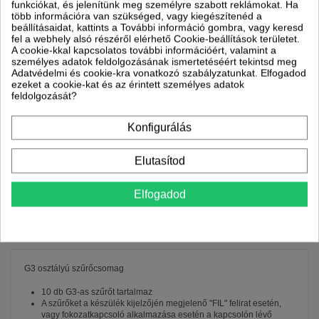
funkciókat, és jelenítünk meg személyre szabott reklámokat. Ha
termék várhatóan ekkor
több információra van szükséged, vagy kiegészítenéd a
érkezik hozzád:
beállításaidat, kattints a További információ gombra, vagy keresd
fel a webhely alsó részéről elérhető Cookie-beállítások területet.
Hétfő 2026.08.10, reggel
A cookie-kkal kapcsolatos további információért, valamint a
8 és 17 óra között
személyes adatok feldolgozásának ismertetéséért tekintsd meg
Adatvédelmi és cookie-kra vonatkozó szabályzatunkat. Elfogadod
ezeket a cookie-kat és az érintett személyes adatok
feldolgozását?
Konfigurálás
Elutasítod
Leírás
Elfogadod
Termék részletei
Részletek STIEBEL ELTRON
G3 osztályú szűrőcsomag
10 db G3-as szűrőt tartalmaz
A szűrőket a készülék kijelzőjén megjelenő "FIL" felirat esetén,
vagy fokozatkapcsoló alkalmazása esetén a kapcsolón lévő