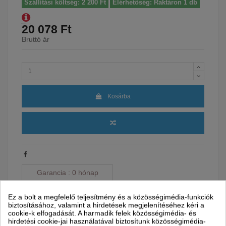
Szállítási költség: 2 200 Ft
Elérhetőség: Raktáron 1 db
20 078 Ft
Bruttó ár
Kosárba
Garancia
0 hónap
Szállítással kapcsolatos információk
Ez a bolt a megfelelő teljesítmény és a közösségimédia-funkciók
Partnereink
Szállítási idő
biztosításához, valamint a hirdetések megjelenítéséhez kéri a
cookie-k elfogadását. A harmadik felek közösségimédia- és
hirdetési cookie-jai használatával biztosítunk közösségimédia-
Ha most megrendeled, a