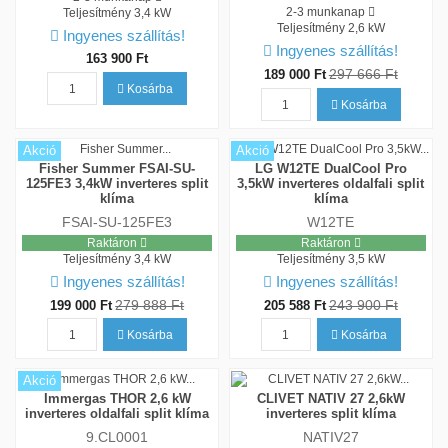
2-3 munkanap
Teljesítmény
3,4 kW
Teljesítmény
2,6 kW
Ingyenes szállítás!
Ingyenes szállítás!
163 900 Ft
297 666 Ft
189 000 Ft
Kosárba
Kosárba
Akció
Akció
Fisher Summer FSAI-SU-
LG W12TE DualCool Pro
125FE3 3,4kW inverteres split
3,5kW inverteres oldalfali split
klíma
klíma
FSAI-SU-125FE3
W12TE
Raktáron
Raktáron
Teljesítmény
3,4 kW
Teljesítmény
3,5 kW
Ingyenes szállítás!
Ingyenes szállítás!
279 888 Ft
243 900 Ft
199 000 Ft
205 588 Ft
Kosárba
Kosárba
Akció
Immergas THOR 2,6 kW
CLIVET NATIV 27 2,6kW
inverteres oldalfali split klíma
inverteres split klíma
9.CL0001
NATIV27