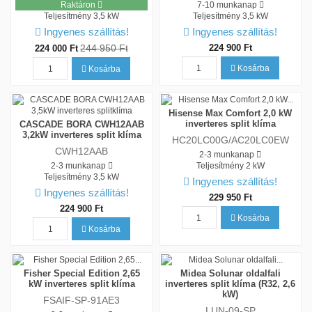
Raktáron
7-10 munkanap
Teljesítmény
3,5 kW
Teljesítmény
3,5 kW
Ingyenes szállítás!
Ingyenes szállítás!
244 950 Ft
224 900 Ft
224 000 Ft
Kosárba
Kosárba
Hisense Max Comfort 2,0 kW
inverteres split klíma
CASCADE BORA CWH12AAB
3,2kW inverteres split klíma
HC20LC00G/AC20LC0EW
CWH12AAB
2-3 munkanap
2-3 munkanap
Teljesítmény
2 kW
Teljesítmény
3,5 kW
Ingyenes szállítás!
Ingyenes szállítás!
229 950 Ft
224 900 Ft
Kosárba
Kosárba
Fisher Special Edition 2,65
Midea Solunar oldalfali
kW inverteres split klíma
inverteres split klíma (R32, 2,6
kW)
FSAIF-SP-91AE3
LUN-09-SP