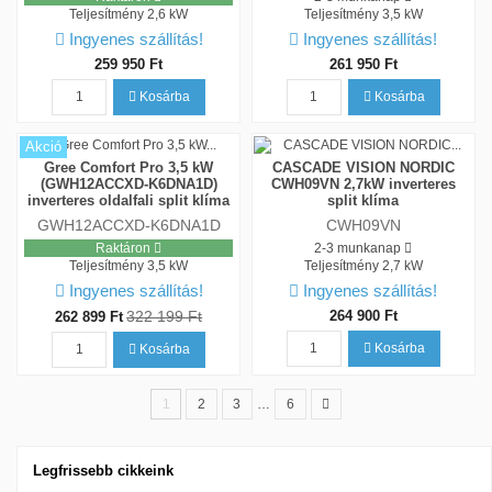
Teljesítmény
2,6 kW
Teljesítmény
3,5 kW
Ingyenes szállítás!
Ingyenes szállítás!
259 950 Ft
261 950 Ft
Kosárba
Kosárba
Akció
Gree Comfort Pro 3,5 kW
CASCADE VISION NORDIC
(GWH12ACCXD-K6DNA1D)
CWH09VN 2,7kW inverteres
inverteres oldalfali split klíma
split klíma
GWH12ACCXD-K6DNA1D
CWH09VN
Raktáron
2-3 munkanap
Teljesítmény
3,5 kW
Teljesítmény
2,7 kW
Ingyenes szállítás!
Ingyenes szállítás!
322 199 Ft
264 900 Ft
262 899 Ft
Kosárba
Kosárba
1
2
3
…
6
Legfrissebb cikkeink