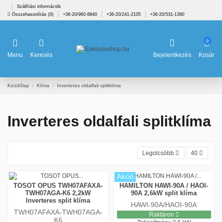
Szállítási információk
Összehasonlítás (
0
)
+36-20/960-8840
+36-20/241-2105
+36-20/531-1390
0
Menu
Keresés
Bejelentkezés
Kosár
Kezdőlap
Klíma
Inverteres oldalfali splitklíma
Inverteres oldalfali splitklíma
Legolcsóbb
40
Akció
TOSOT OPUS TWH07AFAXA-
HAMILTON HAWI-90A / HAOI-
TWH07AGA-K6 2,2kW
90A 2,6kW split klíma
Inverteres split klíma
HAWI-90A/HAOI-90A
TWH07AFAXA-TWH07AGA-
Raktáron
K6