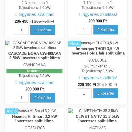
2-3 munkanap
7-10 munkanap
Teljesítmény
2,6 kW
Teljesítmény
2,6 kW
Ingyenes szállítás!
Ingyenes szállítás!
285 750 Ft
209 900 Ft
206 490 Ft
Kosárba
Kosárba
Akció
Immergas THOR 3,5 kW
inverteres oldalfali split klíma
CASCADE BORA CWH09AAA
2,5kW inverteres split klíma
9.CL0002
CWH09AAA
2-3 munkanap
Raktáron
Teljesítmény
3,5 kW
Teljesítmény
2,5 kW
Ingyenes szállítás!
Ingyenes szállítás!
304 800 Ft
220 190 Ft
209 900 Ft
Kosárba
Kosárba
Akció
Hisense Hi-Smart 3,2 kW
CLIVET NATIV 35 3,5kW
inverteres split klíma
inverteres split klíma
CF35LR03
NATIV35