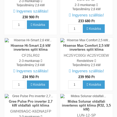
2-3 munkanap
2-3 munkanap
Teljesítmény
2,6 kW
Teljesítmény
2,6 kW
Ingyenes szállítás!
Ingyenes szállítás!
230 900 Ft
233 680 Ft
Kosárba
Kosárba
Hisense Hi-Smart 2,6 kW
Hisense Max Comfort 2,5 kW
inverteres split klíma
inverteres split klíma
CF25LR02
HC25YC00G/ AC25YC0EW
2-3 munkanap
Rendelésre
Teljesítmény
2,6 kW
Teljesítmény
2,5 kW
Ingyenes szállítás!
Ingyenes szállítás!
234 950 Ft
239 950 Ft
Kosárba
Kosárba
Gree Pulse Pro inverter 2,7
Midea Solunar oldalfali
kW oldalfali split klíma
inverteres split klíma (R32, 3,5
kW)
GWH09AGC-K6DNA1FP
LUN-12-SP
2-3 munkanap