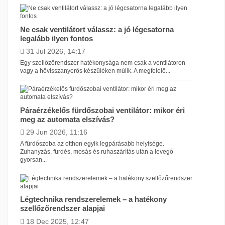
Ne csak ventilátort válassz: a jó légcsatorna
legalább ilyen fontos
31 Jul 2026, 14:17
Egy szellőzőrendszer hatékonysága nem csak a ventilátoron
vagy a hővisszanyerős készüléken múlik. A megfelelő...
Páraérzékelős fürdőszobai ventilátor: mikor éri
meg az automata elszívás?
29 Jun 2026, 11:16
A fürdőszoba az otthon egyik legpárásabb helyisége.
Zuhanyzás, fürdés, mosás és ruhaszárítás után a levegő
gyorsan...
Légtechnika rendszerelemek – a hatékony
szellőzőrendszer alapjai
18 Dec 2025, 12:47