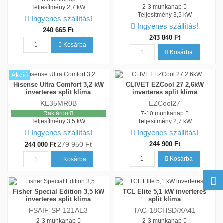
2-3 munkanap
Teljesítmény
2,7 kW
Teljesítmény
3,5 kW
Ingyenes szállítás!
Ingyenes szállítás!
240 665 Ft
243 840 Ft
Kosárba
Kosárba
Akció
Hisense Ultra Comfort 3,2 kW
CLIVET EZCool 27 2,6kW
inverteres split klíma
inverteres split klíma
KE35MR0B
EZCool27
Raktáron
7-10 munkanap
Teljesítmény
3,5 kW
Teljesítmény
2,7 kW
Ingyenes szállítás!
Ingyenes szállítás!
279 950 Ft
244 900 Ft
244 000 Ft
Kosárba
Kosárba
Fisher Special Edition 3,5 kW
TCL Elite 5,1 kW inverteres
inverteres split klíma
split klíma
FSAIF-SP-121AE3
TAC-18CHSD/XA41
2-3 munkanap
2-3 munkanap