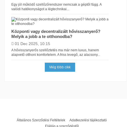
Egy jól működő szellőzőrendszer nemcsak a géptől függ. A
valódi hatékonyságot a légtechnikai...
Központi vagy decentralizált hővisszanyerő?
Melyik a jobb a te otthonodba?
01 Dec 2025, 10:15
A hővisszanyerős szellőztetés ma már nem luxus, hanem
alapvető otthoni komfortelem. A friss levegő, az alacsony...
Még több cikk
Általános Szerződési Feltételek
Adatkezelési tájékoztató
Elállás a szerződéstől