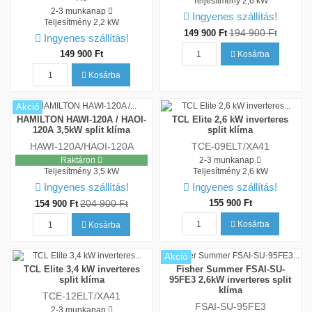
Teljesítmény
2,6 kW
2-3 munkanap
Ingyenes szállítás!
Teljesítmény
2,2 kW
194 900 Ft
149 900 Ft
Ingyenes szállítás!
149 900 Ft
Kosárba
Kosárba
Akció
HAMILTON HAWI-120A / HAOI-
TCL Elite 2,6 kW inverteres
120A 3,5kW split klíma
split klíma
HAWI-120A/HAOI-120A
TCE-09ELT/XA41
Raktáron
2-3 munkanap
Teljesítmény
3,5 kW
Teljesítmény
2,6 kW
Ingyenes szállítás!
Ingyenes szállítás!
204 900 Ft
155 900 Ft
154 900 Ft
Kosárba
Kosárba
Akció
TCL Elite 3,4 kW inverteres
Fisher Summer FSAI-SU-
split klíma
95FE3 2,6kW inverteres split
klíma
TCE-12ELT/XA41
FSAI-SU-95FE3
2-3 munkanap