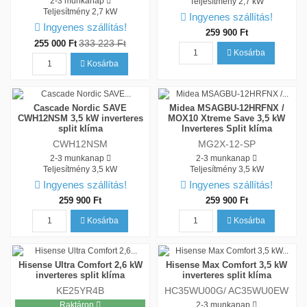
2-3 munkanap
Teljesítmény
2,7 kW
Teljesítmény
2,7 kW
Ingyenes szállítás!
Ingyenes szállítás!
259 900 Ft
333 223 Ft
255 000 Ft
Kosárba
Kosárba
Cascade Nordic SAVE
Midea MSAGBU-12HRFNX /
CWH12NSM 3,5 kW inverteres
MOX10 Xtreme Save 3,5 kW
split klíma
Inverteres Split klíma
CWH12NSM
MG2X-12-SP
2-3 munkanap
2-3 munkanap
Teljesítmény
3,5 kW
Teljesítmény
3,5 kW
Ingyenes szállítás!
Ingyenes szállítás!
259 900 Ft
259 900 Ft
Kosárba
Kosárba
Hisense Ultra Comfort 2,6 kW
Hisense Max Comfort 3,5 kW
inverteres split klíma
inverteres split klíma
KE25YR4B
HC35WU00G/ AC35WU0EW
Raktáron
2-3 munkanap