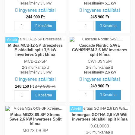
Teljesítmény
3,5 kW
Teljesítmény
5,1 kW
Ingyenes szállítás!
Ingyenes szállítás!
244 900 Ft
245 900 Ft
Kosárba
Kosárba
Akció
Midea MCB-12-SP Breezeless
Cascade Nordic SAVE
E oldalfali split 3,5 kW
CWH09NSM 2,6 kW inverteres
Inverteres Split klíma
split klíma
MCB-12-SP
CWH09NSM
2-3 munkanap
2-3 munkanap
Teljesítmény
3,5 kW
Teljesítmény
2,6 kW
Ingyenes szállítás!
Ingyenes szállítás!
279 900 Ft
249 900 Ft
248 150 Ft
Kosárba
Kosárba
Akció
Midea MG2X-09-SP Xtreme
Immergas GOTHA 2,6 kW Wifi
Save 2,6 kW Inverteres Split
inverteres oldalfali split klíma
klíma
9.CL0003
MG2X-09-SP
2-3 munkanap