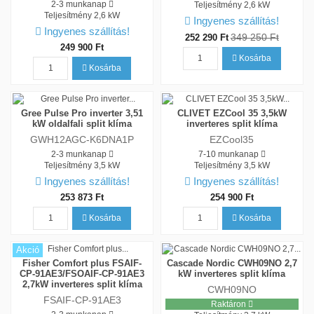
2-3 munkanap
Teljesítmény
2,6 kW
Teljesítmény
2,6 kW
Ingyenes szállítás!
Ingyenes szállítás!
349 250 Ft
252 290 Ft
249 900 Ft
Kosárba
Kosárba
Gree Pulse Pro inverter 3,51
CLIVET EZCool 35 3,5kW
kW oldalfali split klíma
inverteres split klíma
GWH12AGC-K6DNA1P
EZCool35
2-3 munkanap
7-10 munkanap
Teljesítmény
3,5 kW
Teljesítmény
3,5 kW
Ingyenes szállítás!
Ingyenes szállítás!
253 873 Ft
254 900 Ft
Kosárba
Kosárba
Akció
Fisher Comfort plus FSAIF-
Cascade Nordic CWH09NO 2,7
CP-91AE3/FSOAIF-CP-91AE3
kW inverteres split klíma
2,7kW inverteres split klíma
CWH09NO
FSAIF-CP-91AE3
Raktáron