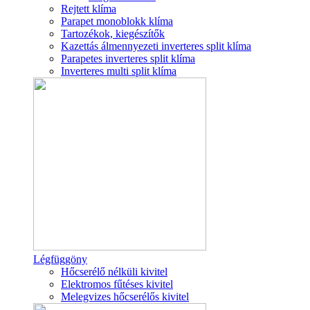
Rejtett klíma
Parapet monoblokk klíma
Tartozékok, kiegészítők
Kazettás álmennyezeti inverteres split klíma
Parapetes inverteres split klíma
Inverteres multi split klíma
Légfüggöny
Hőcserélő nélküli kivitel
Elektromos fűtéses kivitel
Melegvizes hőcserélős kivitel