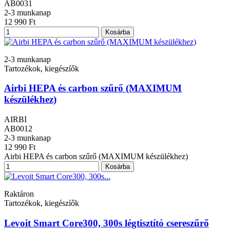
AB0031
2-3 munkanap
12 990 Ft
Kosárba
2-3 munkanap
Tartozékok, kiegészíők
Airbi HEPA és carbon szűrő (MAXIMUM
készülékhez)
AIRBI
AB0012
2-3 munkanap
12 990 Ft
Airbi HEPA és carbon szűrő (MAXIMUM készülékhez)
Kosárba
Raktáron
Tartozékok, kiegészíők
Levoit Smart Core300, 300s légtisztító csereszűrő