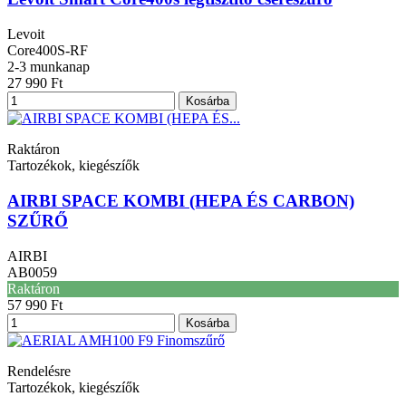
Levoit
Core400S-RF
2-3 munkanap
27 990 Ft
Kosárba
Raktáron
Tartozékok, kiegészíők
AIRBI SPACE KOMBI (HEPA ÉS CARBON)
SZŰRŐ
AIRBI
AB0059
Raktáron
57 990 Ft
Kosárba
Rendelésre
Tartozékok, kiegészíők