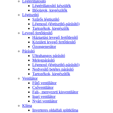
Légtérillatosító
Légtérillatosító készülék
Illóolajok, kiegészítők
Légtisztító
Szűrős légtisztító
Légmosó (légtisztító-párásító)
Tartozékok, kiegészíők
Levegő fertőtlenítő
Háztartási levegő fertőtlenítő
Közületi levegő fertőtlenítő
Ózongenerátor
Párásító
Ultrahangos párásító
Melegpárásító
Légmosó (légtisztító-párásító)
Nedvesítő betétes párásító
Tartozékok, kiegészítők
Ventilátor
Fűtő ventillátor
Csőventilátor
Fali-, menyezeti kisventilátor
Ipari ventilátor
Nyári ventilátor
Klíma
Inverteres oldalfali splitklíma