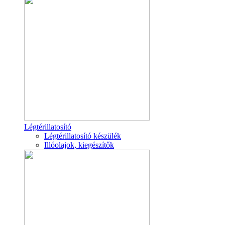
Légtérillatosító
Légtérillatosító készülék
Illóolajok, kiegészítők