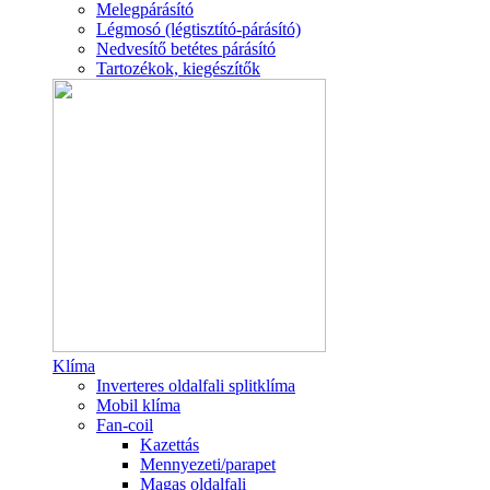
Melegpárásító
Légmosó (légtisztító-párásító)
Nedvesítő betétes párásító
Tartozékok, kiegészítők
Klíma
Inverteres oldalfali splitklíma
Mobil klíma
Fan-coil
Kazettás
Mennyezeti/parapet
Magas oldalfali