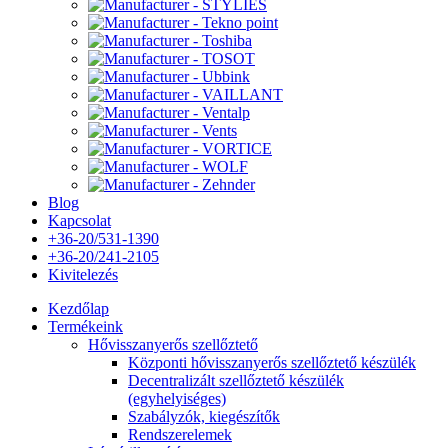
Blog
Kapcsolat
+36-20/531-1390
+36-20/241-2105
Kivitelezés
Kezdőlap
Termékeink
Hővisszanyerős szellőztető
Központi hővisszanyerős szellőztető készülék
Decentralizált szellőztető készülék
(egyhelyiséges)
Szabályzók, kiegészítők
Rendszerelemek