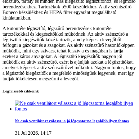
előszűrő, tartály és minden más kiegészítő légtisztítóhoz, és légmosó
berendezésekhez. Tartozékok p500 készülékhez. Aktív széntszűrő
Boneco készülékhez és HEPA filter egyaránt megtalálható
kínálatunkban.
A különféle légtisztító, légszűrő berendezések különféle
tartozékokkal és kiegészítőkkel működnek. Az aktív szénszűrő a
légtisztító kiegészítők közé tartozik, amely képes a levegőből
felfogni a gázokat és a szagokat. Az aktív szénszűrő hasonlóképpen
működik, mint egy szivacs, tehát felszívja és magában is tartja
ezeket a káros anyagokat. A légtisztító kiegészítők nagyon jól
működik az aktív szénszűrő, ezért is ajánlják azokat a légtisztítókat,
amelyek képesek aktív szénszűrővel működni. Nagyon fontos, hogy
a légtisztító kiegészítők a megfelelő minőségűek legyenek, mert így
tudják tökéletesen megszűrni a levegőt.
Legfrissebb cikkeink
Szűrők törlése
Ne csak ventilátort válassz: a jó légcsatorna legalább ilyen fontos
Gyártó
31 Jul 2026, 14:17