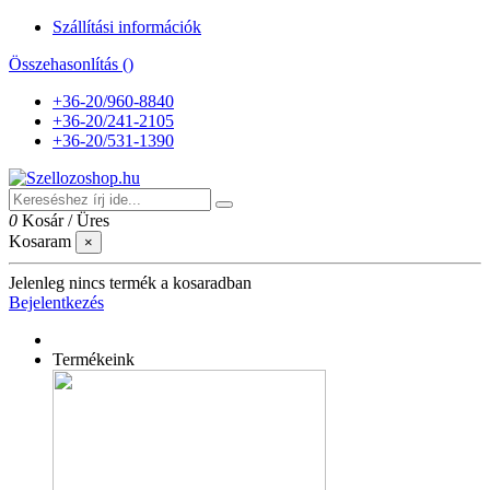
Szállítási információk
Összehasonlítás (
)
+36-20/960-8840
+36-20/241-2105
+36-20/531-1390
0
Kosár
/
Üres
Kosaram
×
Jelenleg nincs termék a kosaradban
Bejelentkezés
Termékeink