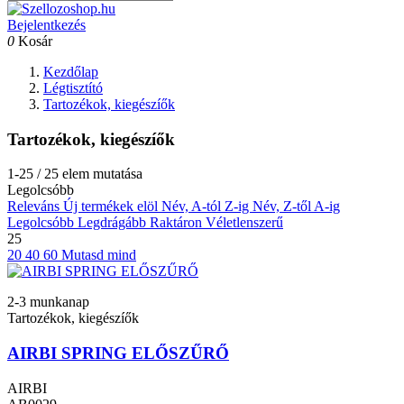
Bejelentkezés
0
Kosár
Kezdőlap
Légtisztító
Tartozékok, kiegészíők
Tartozékok, kiegészíők
1-25 / 25 elem mutatása
Legolcsóbb
Releváns
Új termékek elöl
Név, A-tól Z-ig
Név, Z-től A-ig
Legolcsóbb
Legdrágább
Raktáron
Véletlenszerű
25
20
40
60
Mutasd mind
2-3 munkanap
Tartozékok, kiegészíők
AIRBI SPRING ELŐSZŰRŐ
AIRBI