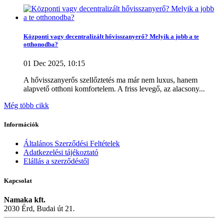
Központi vagy decentralizált hővisszanyerő? Melyik a jobb a te
otthonodba?
01 Dec 2025, 10:15
A hővisszanyerős szellőztetés ma már nem luxus, hanem
alapvető otthoni komfortelem. A friss levegő, az alacsony...
Még több cikk
Információk
Általános Szerződési Feltételek
Adatkezelési tájékoztató
Elállás a szerződéstől
Kapcsolat
Namaka kft.
2030 Érd, Budai út 21.