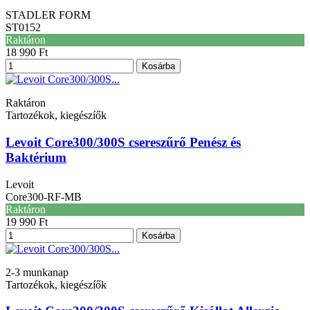
STADLER FORM
ST0152
Raktáron
18 990 Ft
Kosárba
Raktáron
Tartozékok, kiegészíők
Levoit Core300/300S csereszűrő Penész és
Baktérium
Levoit
Core300-RF-MB
Raktáron
19 990 Ft
Kosárba
2-3 munkanap
Tartozékok, kiegészíők