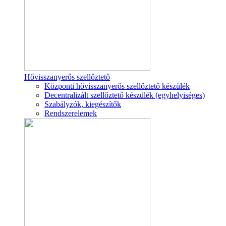
Hővisszanyerős szellőztető
Központi hővisszanyerős szellőztető készülék
Decentralizált szellőztető készülék (egyhelyiséges)
Szabályzók, kiegészítők
Rendszerelemek