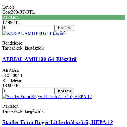
Levoit
Core300-RF-RTL
Raktáron
17 490 Ft
Kosárba
Rendelésre
Tartozékok, kiegészíők
AERIAL AMH100 G4 Előszűrő
AERIAL
5107-0048
Rendelésre
18 900 Ft
Kosárba
Raktáron
Tartozékok, kiegészíők
Stadler Form Roger Little duál szűrő, HEPA 12