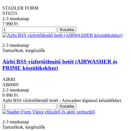
STADLER FORM
ST0255
2-3 munkanap
7 990 Ft
Kosárba
2-3 munkanap
Tartozékok, kiegészíők
Airbi BSS vízfertőtlenítő betét (AIRWASHER és
PRIME készülékekhez)
AIRBI
AB0009
2-3 munkanap
9 990 Ft
Airbi BSS vízfertőtlenítő betét - Airwasher légmosó készülékhez
Kosárba
2-3 munkanap
Tartozékok, kiegészíők