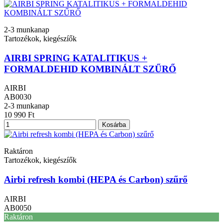
2-3 munkanap
Tartozékok, kiegészíők
AIRBI SPRING KATALITIKUS +
FORMALDEHID KOMBINÁLT SZŰRŐ
AIRBI
AB0030
2-3 munkanap
10 990 Ft
Kosárba
Raktáron
Tartozékok, kiegészíők
Airbi refresh kombi (HEPA és Carbon) szűrő
AIRBI
AB0050
Raktáron