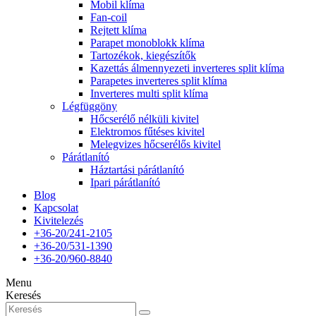
Mobil klíma
Fan-coil
Rejtett klíma
Parapet monoblokk klíma
Tartozékok, kiegészítők
Kazettás álmennyezeti inverteres split klíma
Parapetes inverteres split klíma
Inverteres multi split klíma
Légfüggöny
Hőcserélő nélküli kivitel
Elektromos fűtéses kivitel
Melegvizes hőcserélős kivitel
Párátlanító
Háztartási párátlanító
Ipari párátlanító
Blog
Kapcsolat
Kivitelezés
+36-20/241-2105
+36-20/531-1390
+36-20/960-8840
Menu
Keresés