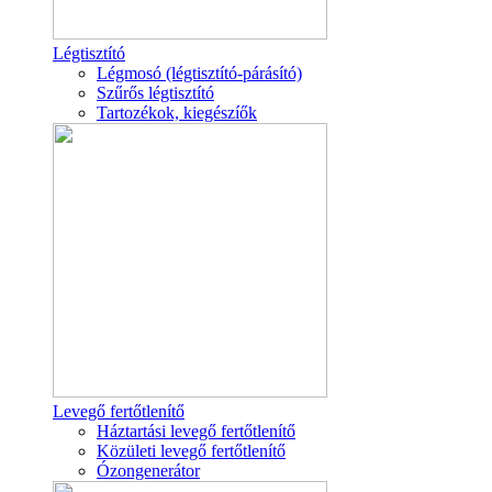
Légtisztító
Légmosó (légtisztító-párásító)
Szűrős légtisztító
Tartozékok, kiegészíők
Levegő fertőtlenítő
Háztartási levegő fertőtlenítő
Közületi levegő fertőtlenítő
Ózongenerátor