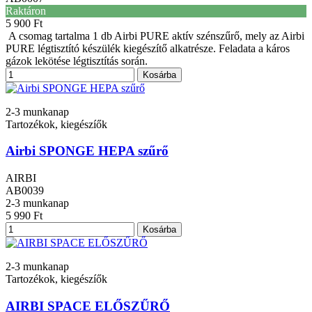
Raktáron
5 900 Ft
A csomag tartalma 1 db Airbi PURE aktív szénszűrő, mely az Airbi
PURE légtisztító készülék kiegészítő alkatrésze. Feladata a káros
gázok lekötése légtisztítás során.
Kosárba
2-3 munkanap
Tartozékok, kiegészíők
Airbi SPONGE HEPA szűrő
AIRBI
AB0039
2-3 munkanap
5 990 Ft
Kosárba
2-3 munkanap
Tartozékok, kiegészíők
AIRBI SPACE ELŐSZŰRŐ