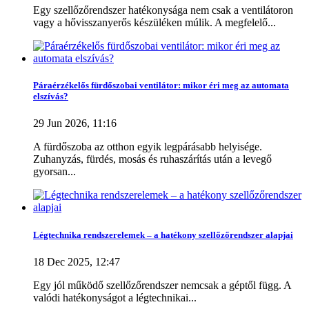
Egy szellőzőrendszer hatékonysága nem csak a ventilátoron
Ár
vagy a hővisszanyerős készüléken múlik. A megfelelő...
4990
Ft
116900
Ft
Páraérzékelős fürdőszobai ventilátor: mikor éri meg az automata
Akció
elszívás?
Akció
0
29 Jun 2026, 11:16
Több..
Kevesebb
A fürdőszoba az otthon egyik legpárásabb helyisége.
Zuhanyzás, fürdés, mosás és ruhaszárítás után a levegő
gyorsan...
Raktáron
Raktáron
7
Több..
Kevesebb
Légtechnika rendszerelemek – a hatékony szellőzőrendszer alapjai
Termékek megtekintése
25
18 Dec 2025, 12:47
Egy jól működő szellőzőrendszer nemcsak a géptől függ. A
valódi hatékonyságot a légtechnikai...