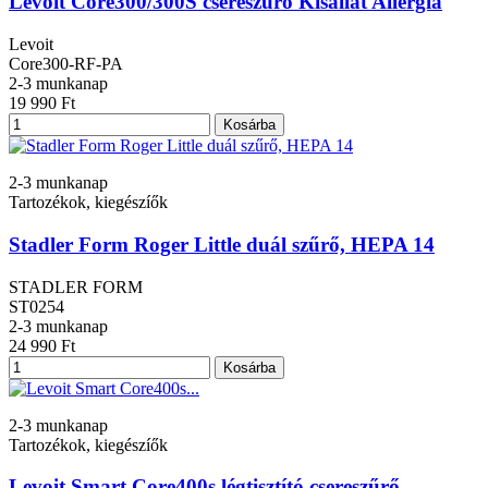
Levoit Core300/300S csereszűrő Kisállat Allergia
Levoit
Core300-RF-PA
2-3 munkanap
19 990 Ft
Kosárba
2-3 munkanap
Tartozékok, kiegészíők
Stadler Form Roger Little duál szűrő, HEPA 14
STADLER FORM
ST0254
2-3 munkanap
24 990 Ft
Kosárba
2-3 munkanap
Tartozékok, kiegészíők
Levoit Smart Core400s légtisztító csereszűrő