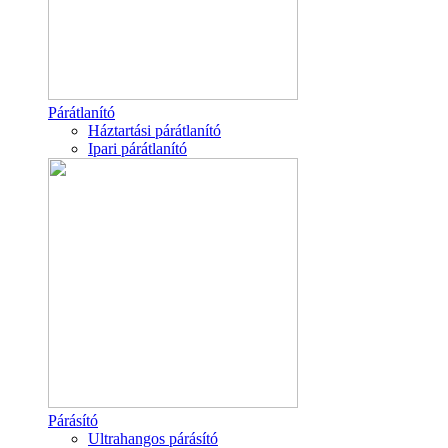
Párátlanító
Háztartási párátlanító
Ipari párátlanító
Párásító
Ultrahangos párásító