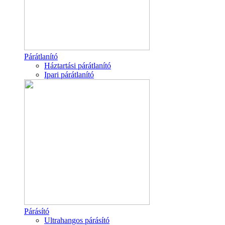
Párátlanító
Háztartási párátlanító
Ipari párátlanító
Párásító
Ultrahangos párásító