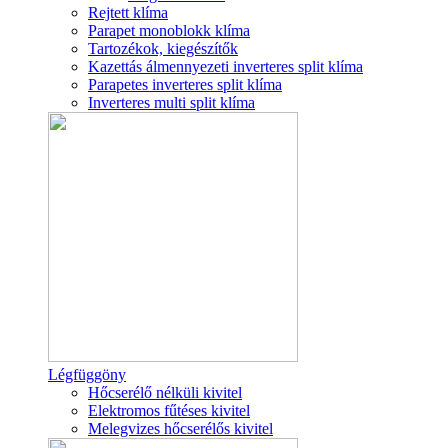
Rejtett klíma
Parapet monoblokk klíma
Tartozékok, kiegészítők
Kazettás álmennyezeti inverteres split klíma
Parapetes inverteres split klíma
Inverteres multi split klíma
Légfüggöny
Hőcserélő nélküli kivitel
Elektromos fűtéses kivitel
Melegvizes hőcserélős kivitel