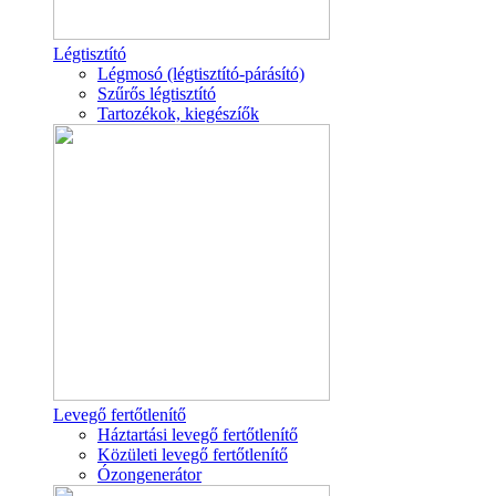
Légtisztító
Légmosó (légtisztító-párásító)
Szűrős légtisztító
Tartozékok, kiegészíők
Levegő fertőtlenítő
Háztartási levegő fertőtlenítő
Közületi levegő fertőtlenítő
Ózongenerátor