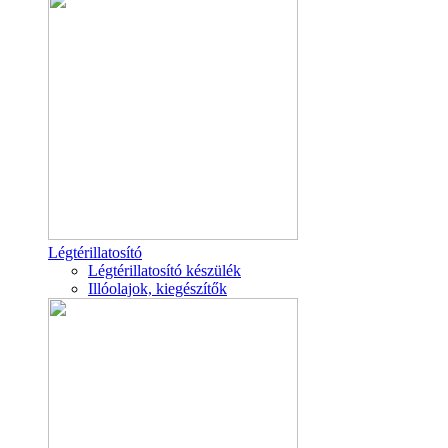
Légtérillatosító
Légtérillatosító készülék
Illóolajok, kiegészítők