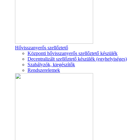
Hővisszanyerős szellőztető
Központi hővisszanyerős szellőztető készülék
Decentralizált szellőztető készülék (egyhelyiséges)
Szabályzók, kiegészítők
Rendszerelemek