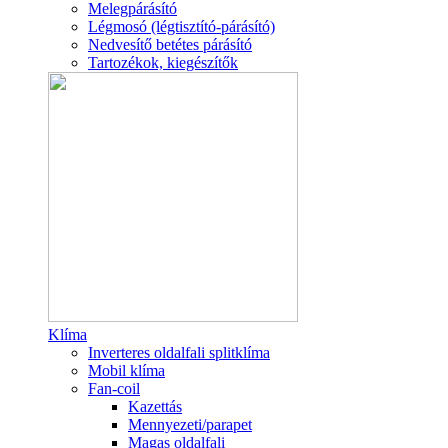
Melegpárásító
Légmosó (légtisztító-párásító)
Nedvesítő betétes párásító
Tartozékok, kiegészítők
Klíma
Inverteres oldalfali splitklíma
Mobil klíma
Fan-coil
Kazettás
Mennyezeti/parapet
Magas oldalfali