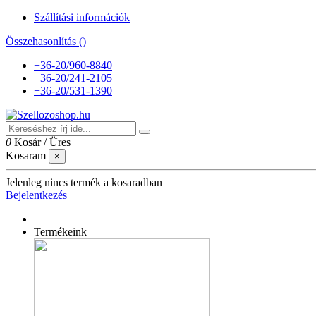
Szállítási információk
Összehasonlítás (
)
+36-20/960-8840
+36-20/241-2105
+36-20/531-1390
0
Kosár
/
Üres
Kosaram
×
Jelenleg nincs termék a kosaradban
Bejelentkezés
Termékeink