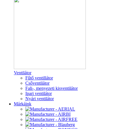
Ventilátor
Fűtő ventillátor
Csőventilátor
Fali-, menyezeti kisventilátor
Ipari ventilátor
Nyári ventilátor
Márkáink