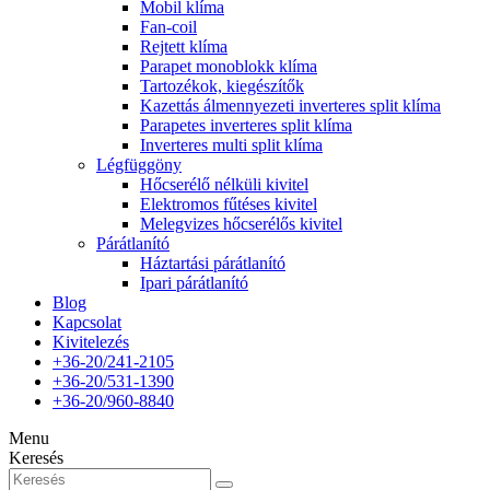
Mobil klíma
Fan-coil
Rejtett klíma
Parapet monoblokk klíma
Tartozékok, kiegészítők
Kazettás álmennyezeti inverteres split klíma
Parapetes inverteres split klíma
Inverteres multi split klíma
Légfüggöny
Hőcserélő nélküli kivitel
Elektromos fűtéses kivitel
Melegvizes hőcserélős kivitel
Párátlanító
Háztartási párátlanító
Ipari párátlanító
Blog
Kapcsolat
Kivitelezés
+36-20/241-2105
+36-20/531-1390
+36-20/960-8840
Menu
Keresés