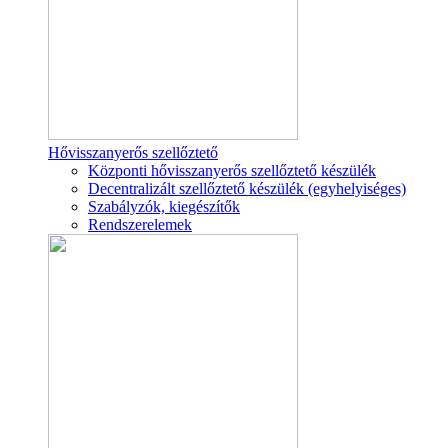
Hővisszanyerős szellőztető
Központi hővisszanyerős szellőztető készülék
Decentralizált szellőztető készülék (egyhelyiséges)
Szabályzók, kiegészítők
Rendszerelemek