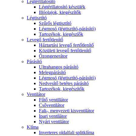
Légtérillatosító
Légtérillatosító készülék
Illóolajok, kiegészítők
Légtisztító
Szűrős légtisztító
Légmosó (légtisztító-párásító)
Tartozékok, kiegészíők
Levegő fertőtlenítő
Háztartási levegő fertőtlenítő
Közületi levegő fertőtlenítő
Ózongenerátor
Párásító
Ultrahangos párásító
Melegpárásító
Légmosó (légtisztító-párásító)
Nedvesítő betétes párásító
Tartozékok, kiegészítők
Ventilátor
Fűtő ventillátor
Csőventilátor
Fali-, menyezeti kisventilátor
Ipari ventilátor
Nyári ventilátor
Klíma
Inverteres oldalfali splitklíma