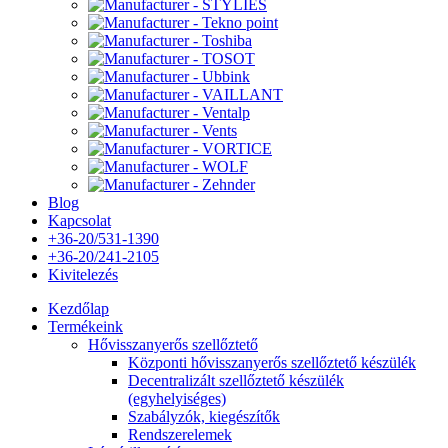
Blog
Kapcsolat
+36-20/531-1390
+36-20/241-2105
Kivitelezés
Kezdőlap
Termékeink
Hővisszanyerős szellőztető
Központi hővisszanyerős szellőztető készülék
Decentralizált szellőztető készülék
(egyhelyiséges)
Szabályzók, kiegészítők
Rendszerelemek