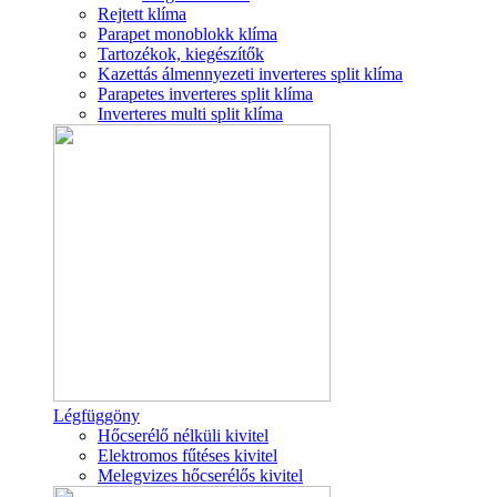
Rejtett klíma
Parapet monoblokk klíma
Tartozékok, kiegészítők
Kazettás álmennyezeti inverteres split klíma
Parapetes inverteres split klíma
Inverteres multi split klíma
Légfüggöny
Hőcserélő nélküli kivitel
Elektromos fűtéses kivitel
Melegvizes hőcserélős kivitel