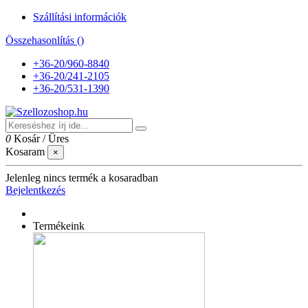
Szállítási információk
Összehasonlítás (
)
+36-20/960-8840
+36-20/241-2105
+36-20/531-1390
0
Kosár
/
Üres
Kosaram
×
Jelenleg nincs termék a kosaradban
Bejelentkezés
Termékeink