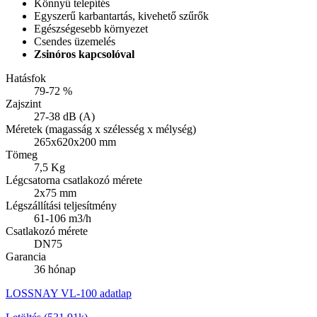
Könnyű telepítés
Egyszerű karbantartás, kivehető szűrők
Egészségesebb környezet
Csendes üzemelés
Zsinóros kapcsolóval
Hatásfok
79-72 %
Zajszint
27-38 dB (A)
Méretek (magasság x szélesség x mélység)
265x620x200 mm
Tömeg
7,5 Kg
Légcsatorna csatlakozó mérete
2x75 mm
Légszállítási teljesítmény
61-106 m3/h
Csatlakozó mérete
DN75
Garancia
36 hónap
LOSSNAY VL-100 adatlap