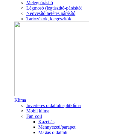
Melegpárásító
Légmosó (légtisztító-párásító)
Nedvesítő betétes párásító
Tartozékok, kiegészítők
Klíma
Inverteres oldalfali splitklíma
Mobil klíma
Fan-coil
Kazettás
Mennyezeti/parapet
Magas oldalfali