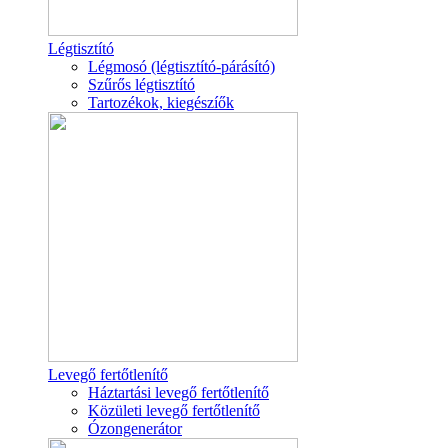
Légtisztító
Légmosó (légtisztító-párásító)
Szűrős légtisztító
Tartozékok, kiegészíők
Levegő fertőtlenítő
Háztartási levegő fertőtlenítő
Közületi levegő fertőtlenítő
Ózongenerátor