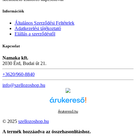
Információk
Általános Szerződési Feltételek
Adatkezelési tájékoztató
Elállás a szerződéstől
Kapcsolat
Namaka kft.
2030 Érd, Budai út 21.
+3620/960-8840
info@szellozoshop.hu
Árukereső.hu
© 2025
szellozoshop.hu
A termék hozzáadva az összehasonlításhoz.