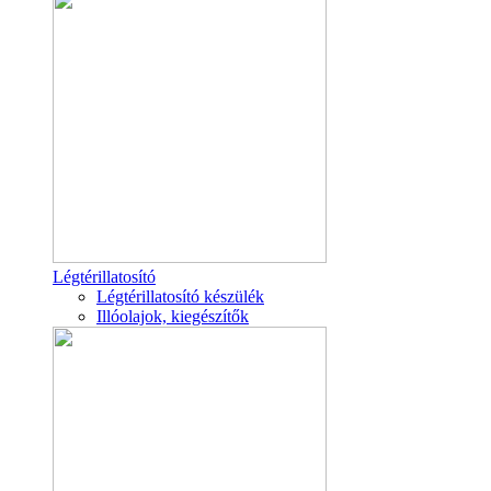
Légtérillatosító
Légtérillatosító készülék
Illóolajok, kiegészítők