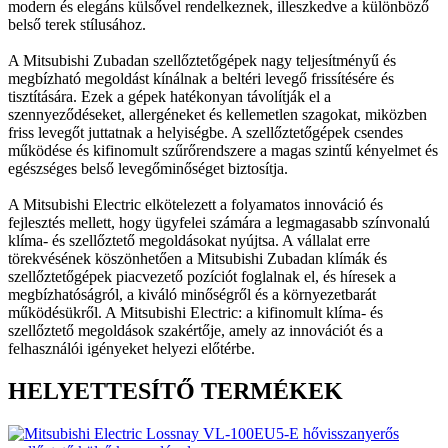
modern és elegáns külsővel rendelkeznek, illeszkedve a különböző
belső terek stílusához.
A Mitsubishi Zubadan szellőztetőgépek nagy teljesítményű és
megbízható megoldást kínálnak a beltéri levegő frissítésére és
tisztítására. Ezek a gépek hatékonyan távolítják el a
szennyeződéseket, allergéneket és kellemetlen szagokat, miközben
friss levegőt juttatnak a helyiségbe. A szellőztetőgépek csendes
működése és kifinomult szűrőrendszere a magas szintű kényelmet és
egészséges belső levegőminőséget biztosítja.
A Mitsubishi Electric elkötelezett a folyamatos innováció és
fejlesztés mellett, hogy ügyfelei számára a legmagasabb színvonalú
klíma- és szellőztető megoldásokat nyújtsa. A vállalat erre
törekvésének köszönhetően a Mitsubishi Zubadan klímák és
szellőztetőgépek piacvezető pozíciót foglalnak el, és híresek a
megbízhatóságról, a kiváló minőségről és a környezetbarát
működésükről. A Mitsubishi Electric: a kifinomult klíma- és
szellőztető megoldások szakértője, amely az innovációt és a
felhasználói igényeket helyezi előtérbe.
HELYETTESÍTŐ TERMÉKEK