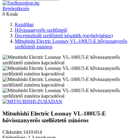
Bejelentkezés
0
Kosár
Kezdőlap
Hővisszanyerős szellőztető
Decentralizált szellőztető készülék (egyhelyiséges)
Mitsubishi Electric Lossnay VL-100U5-E hővisszanyerős
szellőztető zsinóros
Mitsubishi Electric Lossnay VL-100U5-E
hővisszanyerős szellőztető zsinóros
Cikkszám
1410-014
Elérhetőség: 2-3 munkanap