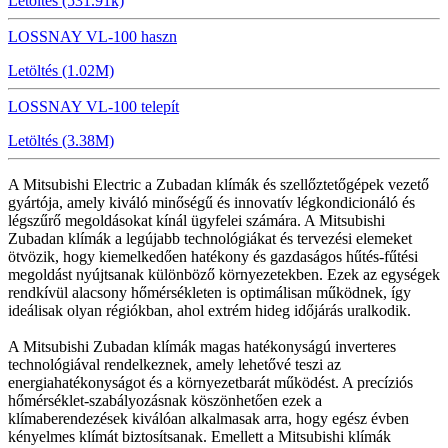
Letöltés (531.91k)
LOSSNAY VL-100 haszn
Letöltés (1.02M)
LOSSNAY VL-100 telepít
Letöltés (3.38M)
A Mitsubishi Electric a Zubadan klímák és szellőztetőgépek vezető
gyártója, amely kiváló minőségű és innovatív légkondicionáló és
légszűrő megoldásokat kínál ügyfelei számára. A Mitsubishi
Zubadan klímák a legújabb technológiákat és tervezési elemeket
ötvözik, hogy kiemelkedően hatékony és gazdaságos hűtés-fűtési
megoldást nyújtsanak különböző környezetekben. Ezek az egységek
rendkívül alacsony hőmérsékleten is optimálisan működnek, így
ideálisak olyan régiókban, ahol extrém hideg időjárás uralkodik.
A Mitsubishi Zubadan klímák magas hatékonyságú inverteres
technológiával rendelkeznek, amely lehetővé teszi az
energiahatékonyságot és a környezetbarát működést. A precíziós
hőmérséklet-szabályozásnak köszönhetően ezek a
klímaberendezések kiválóan alkalmasak arra, hogy egész évben
kényelmes klímát biztosítsanak. Emellett a Mitsubishi klímák