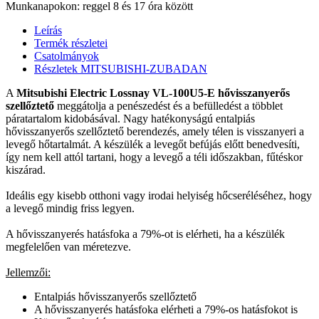
Munkanapokon: reggel 8 és 17 óra között
Leírás
Termék részletei
Csatolmányok
Részletek MITSUBISHI-ZUBADAN
A
Mitsubishi Electric Lossnay VL-100U5-E hővisszanyerős
szellőztető
meggátolja a penészedést és a befülledést a többlet
páratartalom kidobásával. Nagy hatékonyságú entalpiás
hővisszanyerős szellőztető berendezés, amely télen is visszanyeri a
levegő hőtartalmát. A készülék a levegőt befújás előtt benedvesíti,
így nem kell attól tartani, hogy a levegő a téli időszakban, fűtéskor
kiszárad.
Ideális egy kisebb otthoni vagy irodai helyiség hőcseréléséhez, hogy
a levegő mindig friss legyen.
A hővisszanyerés hatásfoka a 79%-ot is elérheti, ha a készülék
megfelelően van méretezve.
Jellemzői:
Entalpiás hővisszanyerős szellőztető
A hővisszanyerés hatásfoka elérheti a 79%-os hatásfokot is