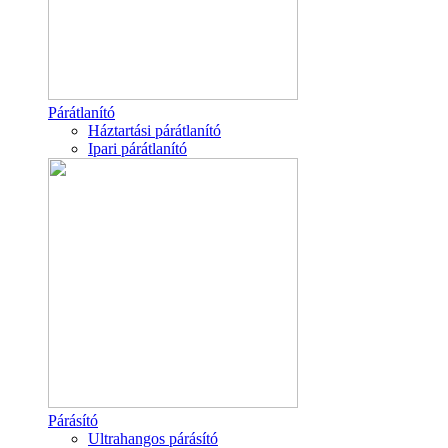
Párátlanító
Háztartási párátlanító
Ipari párátlanító
Párásító
Ultrahangos párásító