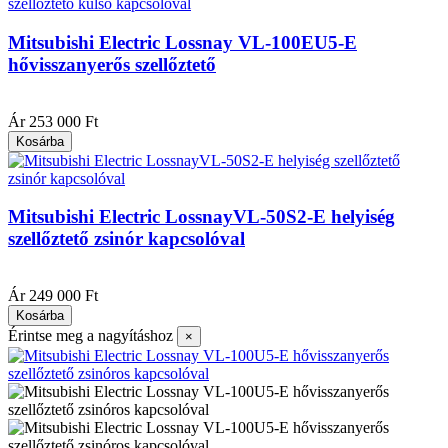
Mitsubishi Electric Lossnay VL-100EU5-E
hővisszanyerős szellőztető
|
Ár
253 000 Ft
Kosárba
Mitsubishi Electric LossnayVL-50S2-E helyiség
szellőztető zsinór kapcsolóval
|
Ár
249 000 Ft
Kosárba
Érintse meg a nagyításhoz
×