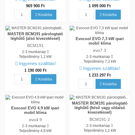
969 900 Ft
1 099 000 Ft
Kosárba
Kosárba
MASTER BCM191 párologtató
léghűtő (alsó kivezetéssel)
Evocool EVO 7,3 kW ipari
mobil klíma
BCM191
evo7.3
2-3 munkanap
Teljesítmény
1,1 kW
2-3 munkanap
Teljesítmény
7,3 kW
Ingyenes szállítás!
Ingyenes szállítás!
1 190 000 Ft
1 233 297 Ft
Kosárba
Kosárba
MASTER BCM191 párologtató
léghűtő (felső vagy oldalsó
Evocool EVO 4.9 kW ipari
kivezetéssel)
mobil klíma
BCM191-2
evo4.9
2-3 munkanap
2-3 munkanap
Teljesítmény
1,1 kW
Teljesítmény
4,9 kW