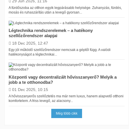
29 Jun 2026, 11:16
Gree
1
A fürdőszoba az otthon egyik legpárásabb helyisége. Zuhanyzás, fürdés,
mosás és ruhaszárítás után a levegő gyorsan...
Heylo
2
Hisense
1
Légtechnika rendszerelemek – a hatékony
MASTER
14
szellőzőrendszer alapjai
SENCOR
1
18 Dec 2025, 12:47
Egy jól működő szellőzőrendszer nemcsak a géptől függ. A valódi
TROTEC
4
hatékonyságot a légtechnikai...
Központi vagy decentralizált hővisszanyerő? Melyik a
jobb a te otthonodba?
01 Dec 2025, 10:15
A hővisszanyerős szellőztetés ma már nem luxus, hanem alapvető otthoni
komfortelem. A friss levegő, az alacsony...
Még több cikk