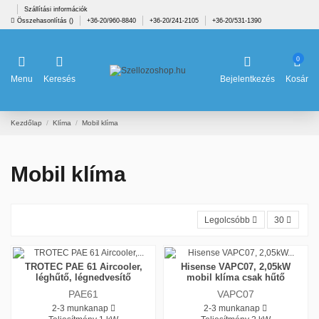
Szállítási információk
Összehasonlítás (
)
+36-20/960-8840
+36-20/241-2105
+36-20/531-1390
0
Menu
Keresés
Bejelentkezés
Kosár
Kezdőlap
Klíma
Mobil klíma
Mobil klíma
Legolcsóbb
30
TROTEC PAE 61 Aircooler,
Hisense VAPC07, 2,05kW
léghűtő, légnedvesítő
mobil klíma csak hűtő
PAE61
VAPC07
2-3 munkanap
2-3 munkanap