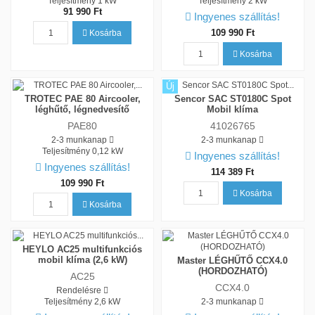
Teljesítmény
1 kW
Teljesítmény
2 kW
91 990 Ft
Ingyenes szállítás!
109 990 Ft
Kosárba
Kosárba
Új
TROTEC PAE 80 Aircooler,
Sencor SAC ST0180C Spot
léghűtő, légnedvesítő
Mobil klíma
PAE80
41026765
2-3 munkanap
2-3 munkanap
Teljesítmény
0,12 kW
Ingyenes szállítás!
Ingyenes szállítás!
114 389 Ft
109 990 Ft
Kosárba
Kosárba
HEYLO AC25 multifunkciós
mobil klíma (2,6 kW)
Master LÉGHŰTŐ CCX4.0
(HORDOZHATÓ)
AC25
CCX4.0
Rendelésre
Teljesítmény
2,6 kW
2-3 munkanap