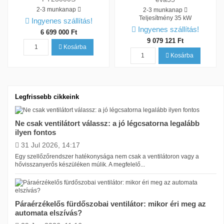
2-3 munkanap
2-3 munkanap
Teljesítmény
35 kW
Ingyenes szállítás!
Ingyenes szállítás!
6 699 000 Ft
9 079 121 Ft
Kosárba
Kosárba
Legfrissebb cikkeink
Ár
Ne csak ventilátort válassz: a jó légcsatorna legalább
ilyen fontos
91990
Ft
9079121
Ft
31 Jul 2026, 14:17
Egy szellőzőrendszer hatékonysága nem csak a ventilátoron vagy a
Teljesítmény
hővisszanyerős készüléken múlik. A megfelelő...
0
kW
35
kW
Gyártó
Páraérzékelős fürdőszobai ventilátor: mikor éri meg az
automata elszívás?
Evocool
7