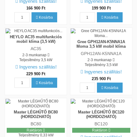
Ingyenes szállítás!
Ingyenes szállítás!
166 900 Ft
199 900 Ft
Kosárba
Kosárba
HEYLO AC35 multifunkciós
mobil klíma (3,5 kW)
Gree GPH12AN-K5NNA1A
Moma 3,5 kW mobil klíma
AC35
GPH12AN-K5NNA1A
2-3 munkanap
Teljesítmény
3,5 kW
2-3 munkanap
Teljesítmény
3,5 kW
Ingyenes szállítás!
Ingyenes szállítás!
229 900 Ft
235 900 Ft
Kosárba
Kosárba
Master LÉGHŰTŐ BC80
Master LÉGHŰTŐ BC120
(HORDOZHATÓ)
(HORDOZHATÓ)
BC80
BC120
Raktáron
Raktáron
Teljesítmény
0,33 kW