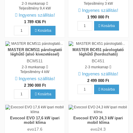
2-3 munkanap
Teljesítmény
3 kW
Teljesítmény
9,4 kW
Ingyenes szállítás!
Ingyenes szállítás!
1 990 000 Ft
1 789 436 Ft
Kosárba
Kosárba
MASTER BCM511 párologtató
MASTER BC451 párologtató
léghűtő (alsó kivezetéssel)
léghűtő (hordozható)
BCM511
BC451
2-3 munkanap
2-3 munkanap
Teljesítmény
4 kW
Ingyenes szállítás!
Ingyenes szállítás!
2 499 000 Ft
2 390 000 Ft
Kosárba
Kosárba
Evocool EVO 17,6 kW ipari
Evocool EVO 24,3 kW ipari
mobil klíma
mobil klíma
evo17.6
evo24.3