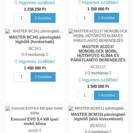
Ingyenes szállítás!
Ingyenes szállítás!
1 350 000 Ft
1 238 250 Ft
Kosárba
Kosárba
MASTER BC341 párologtató
léghűtő (hordozható)
MASTER ACD137
BC341
MONOBLOCK MOBIL
2-3 munkanap
HŰTŐ/FŰTŐ KLÍMA ÉS
PÁRÁTLANÍTÓ BERENDEZÉS
Ingyenes szállítás!
ACD137
1 450 000 Ft
2-3 munkanap
Kosárba
Ingyenes szállítás!
1 549 000 Ft
Kosárba
MASTER BCM311 párologtató
léghűtő (alsó kivezetéssel)
Evocool EVO 9,4 kW ipari
mobil klíma
BCM311
evo9.4
2-3 munkanap