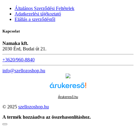
Általános Szerződési Feltételek
Adatkezelési tájékoztató
Elállás a szerződéstől
Kapcsolat
Namaka kft.
2030 Érd, Budai út 21.
+3620/960-8840
info@szellozoshop.hu
Árukereső.hu
© 2025
szellozoshop.hu
A termék hozzáadva az összehasonlításhoz.