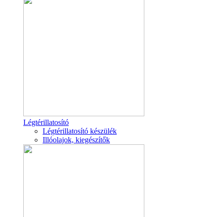
Légtérillatosító
Légtérillatosító készülék
Illóolajok, kiegészítők