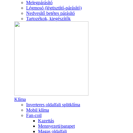
Melegpárásító
Légmosó (légtisztító-párásító)
Nedvesítő betétes párásító
Tartozékok, kiegészítők
Klíma
Inverteres oldalfali splitklíma
Mobil klíma
Fan-coil
Kazettás
Mennyezeti/parapet
Magas oldalfali