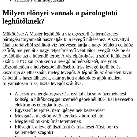
Milyen előnyei vannak a párologtató
léghűtőknek?
Működése: A Master léghűtők a víz egyszerű és természetes
párolgási folyamatát használják ki a levegő hűtéséhez. A szivattyú
által a tartályból szállított víz nedvesen tartja a nagy felületű cellulóz
szűrőt, melyen át a nagy teljesítményű ventilátor levegőt szív be és
továbbítja azt a hűtendő térbe. A víz elpárolgása a szűrő felületéről
akár 5-10°C-kal csökkenti a levegő hőmérsékletét, melynek
köszönhetően a helyiségbe hűvösebb, friss levegő kerül be és
kiszorítja az elhasznált, meleg levegőt. A léghűtők az épületen kívül
és belül is használhatóak, akár nyitott ablakok és ajtók mellett,
folyamatosan friss, tiszta levegőt szállítva.
Alacsony energiafogyasztás, ezáltal alacsony üzemeltetési
költség: a hűtőközeggel üzemelő gépeknél 80%-kal kevesebb
elektromos energiát fogyaszt.
Egyszerű telepítés, nem igényelnek beszerelést
Mozgatást megkönnyítő kerekek - hordozható
Megfelelő mikroklímát teremtenek
Elősegítik a levegő tisztítását és frissítését (füst, por és
kellemetlen szagok)