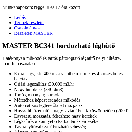
Munkanapokon: reggel 8 és 17 óra között
Leírás
Termék részletei
Csatolmányok
Részletek MASTER
MASTER BC341 hordozható léghűtő
Hatékonyan működő és tartós párologtató léghűtő helyi hűtésre,
ipari felhasználásra
Extra nagy, kb. 400 m2-es hűthető terület és 45 m-es hűtési
hatótáv
Óriási légszállítás (30.000 m3/h)
Nagy hűtőbetét (340 dm3)
Tartós, műanyag burkolat
Méretéhez képest csendes működés
Automatikus légterelőlapát mozgatás
Hosszabb üzemidő a nagy víztartálynak köszönhetően (200 l)
Egyszerű mozgatás, fékezhető nagy kerekek
Légszűrők a könnyebb karbantartás érdekében
Távirányítóval szabályozható sebesség
Alacsony áramfogyasztás