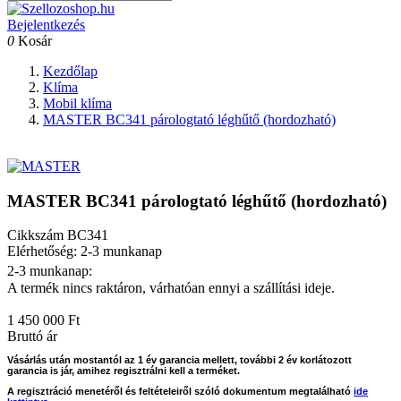
Bejelentkezés
0
Kosár
Kezdőlap
Klíma
Mobil klíma
MASTER BC341 párologtató léghűtő (hordozható)
MASTER BC341 párologtató léghűtő (hordozható)
Cikkszám
BC341
Elérhetőség: 2-3 munkanap
2-3 munkanap:
A termék nincs raktáron, várhatóan ennyi a szállítási ideje.
1 450 000 Ft
Bruttó ár
Vásárlás után mostantól az 1 év garancia mellett, további 2 év korlátozott
garancia is jár, amihez regisztrálni kell a terméket.
A regisztráció menetéről és feltételeiről szóló dokumentum megtalálható
ide