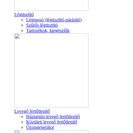
Légtisztító
Légmosó (légtisztító-párásító)
Szűrős légtisztító
Tartozékok, kiegészíők
Levegő fertőtlenítő
Háztartási levegő fertőtlenítő
Közületi levegő fertőtlenítő
Ózongenerátor