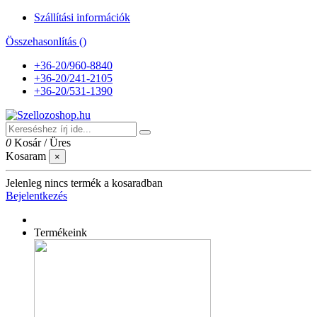
Szállítási információk
Összehasonlítás (
)
+36-20/960-8840
+36-20/241-2105
+36-20/531-1390
0
Kosár
/
Üres
Kosaram
×
Jelenleg nincs termék a kosaradban
Bejelentkezés
Termékeink