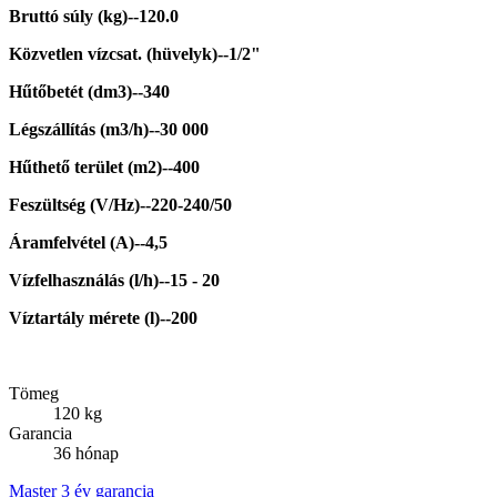
Bruttó súly (kg)--120.0
Közvetlen vízcsat. (hüvelyk)--1/2"
Hűtőbetét (dm3)--340
Légszállítás (m3/h)--30 000
Hűthető terület (m2)--400
Feszültség (V/Hz)--220-240/50
Áramfelvétel (A)--4,5
Vízfelhasználás (l/h)--15 - 20
Víztartály mérete (l)--200
Tömeg
120 kg
Garancia
36 hónap
Master 3 év garancia