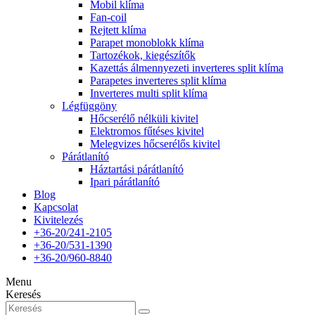
Mobil klíma
Fan-coil
Rejtett klíma
Parapet monoblokk klíma
Tartozékok, kiegészítők
Kazettás álmennyezeti inverteres split klíma
Parapetes inverteres split klíma
Inverteres multi split klíma
Légfüggöny
Hőcserélő nélküli kivitel
Elektromos fűtéses kivitel
Melegvizes hőcserélős kivitel
Párátlanító
Háztartási párátlanító
Ipari párátlanító
Blog
Kapcsolat
Kivitelezés
+36-20/241-2105
+36-20/531-1390
+36-20/960-8840
Menu
Keresés