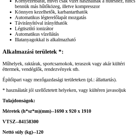
Környezetbarát, mivel csak vizet használnak a hűtéshez, nincs
bennük más hűtőközeg, illetve kompresszor
Könnyen kezelhetők, karbantarthatók
Automatikus légterelőlapát mozgatás
Távirányítóval irányíthatók
Légtisztító ionizátor
Automatikus vízellátás
Illatanyagokkal is alkalmazható
Alkalmazási területek *:
Műhelyek, raktárak, sportcsarnokok, teraszok vagy akár kültéri
éttermek, vendéglők, rendezvények stb.
Építőipari vagy mezőgazdasági területeken (pl.: állattartás).
* használatát jól szellőztetett helyeken, vagy kültéren javasoljuk
Tulajdonságok:
Méretek (h*sz*m)(mm)--1690 x 920 x 1910
VTSZ--84158300
Nettó súly (kg)--120