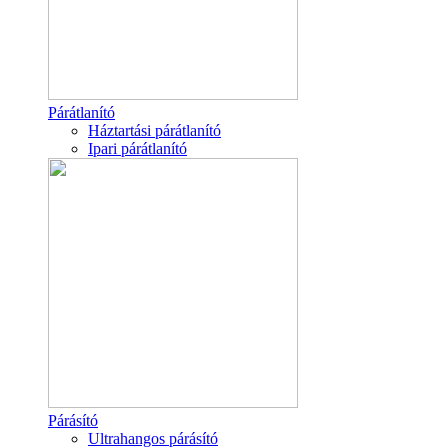
Párátlanító
Háztartási párátlanító
Ipari párátlanító
Párásító
Ultrahangos párásító