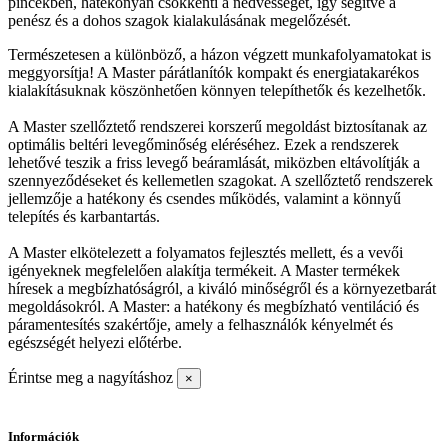
pincékben, hatékonyan csökkenti a nedvességet, így segítve a
penész és a dohos szagok kialakulásának megelőzését.
Természetesen a különböző, a házon végzett munkafolyamatokat is
meggyorsítja! A Master párátlanítók kompakt és energiatakarékos
kialakításuknak köszönhetően könnyen telepíthetők és kezelhetők.
A Master szellőztető rendszerei korszerű megoldást biztosítanak az
optimális beltéri levegőminőség eléréséhez. Ezek a rendszerek
lehetővé teszik a friss levegő beáramlását, miközben eltávolítják a
szennyeződéseket és kellemetlen szagokat. A szellőztető rendszerek
jellemzője a hatékony és csendes működés, valamint a könnyű
telepítés és karbantartás.
A Master elkötelezett a folyamatos fejlesztés mellett, és a vevői
igényeknek megfelelően alakítja termékeit. A Master termékek
híresek a megbízhatóságról, a kiváló minőségről és a környezetbarát
megoldásokról. A Master: a hatékony és megbízható ventiláció és
páramentesítés szakértője, amely a felhasználók kényelmét és
egészségét helyezi előtérbe.
Érintse meg a nagyításhoz
×
Információk