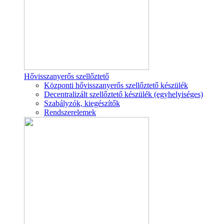
Hővisszanyerős szellőztető
Központi hővisszanyerős szellőztető készülék
Decentralizált szellőztető készülék (egyhelyiséges)
Szabályzók, kiegészítők
Rendszerelemek