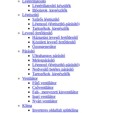
Légtérillatosító
Légtérillatosító készülék
Illóolajok, kiegészítők
Légtisztító
Szűrős légtisztító
Légmosó (légtisztító-párásító)
Tartozékok, kiegészíők
Levegő fertőtlenítő
Háztartási levegő fertőtlenítő
Közületi levegő fertőtlenítő
Ózongenerátor
Párásító
Ultrahangos párásító
Melegpárásító
Légmosó (légtisztító-párásító)
Nedvesítő betétes párásító
Tartozékok, kiegészítők
Ventilátor
Fűtő ventillátor
Csőventilátor
Fali-, menyezeti kisventilátor
Ipari ventilátor
Nyári ventilátor
Klíma
Inverteres oldalfali splitklíma