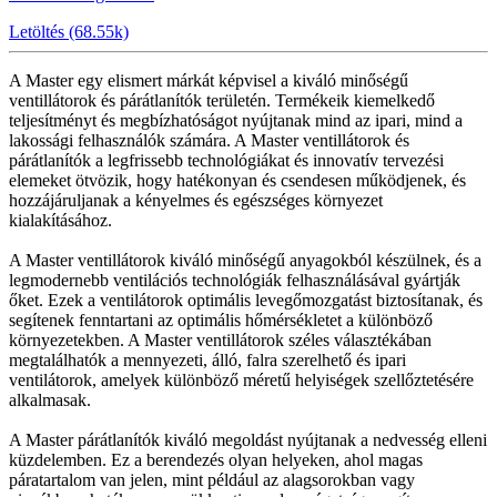
Letöltés (68.55k)
A Master egy elismert márkát képvisel a kiváló minőségű
ventillátorok és párátlanítók területén. Termékeik kiemelkedő
teljesítményt és megbízhatóságot nyújtanak mind az ipari, mind a
lakossági felhasználók számára. A Master ventillátorok és
párátlanítók a legfrissebb technológiákat és innovatív tervezési
elemeket ötvözik, hogy hatékonyan és csendesen működjenek, és
hozzájáruljanak a kényelmes és egészséges környezet
kialakításához.
A Master ventillátorok kiváló minőségű anyagokból készülnek, és a
legmodernebb ventilációs technológiák felhasználásával gyártják
őket. Ezek a ventilátorok optimális levegőmozgatást biztosítanak, és
segítenek fenntartani az optimális hőmérsékletet a különböző
környezetekben. A Master ventillátorok széles választékában
megtalálhatók a mennyezeti, álló, falra szerelhető és ipari
ventilátorok, amelyek különböző méretű helyiségek szellőztetésére
alkalmasak.
A Master párátlanítók kiváló megoldást nyújtanak a nedvesség elleni
küzdelemben. Ez a berendezés olyan helyeken, ahol magas
páratartalom van jelen, mint például az alagsorokban vagy