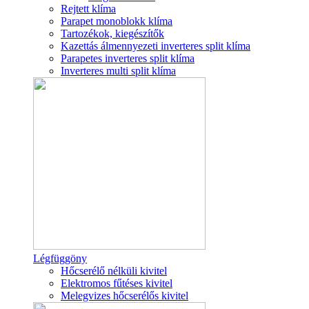
Rejtett klíma
Parapet monoblokk klíma
Tartozékok, kiegészítők
Kazettás álmennyezeti inverteres split klíma
Parapetes inverteres split klíma
Inverteres multi split klíma
Légfüggöny
Hőcserélő nélküli kivitel
Elektromos fűtéses kivitel
Melegvizes hőcserélős kivitel