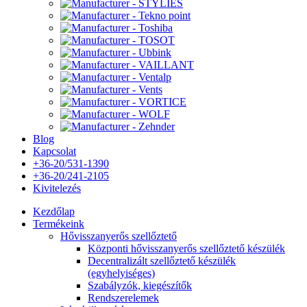
Blog
Kapcsolat
+36-20/531-1390
+36-20/241-2105
Kivitelezés
Kezdőlap
Termékeink
Hővisszanyerős szellőztető
Központi hővisszanyerős szellőztető készülék
Decentralizált szellőztető készülék
(egyhelyiséges)
Szabályzók, kiegészítők
Rendszerelemek