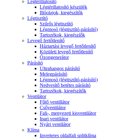
Légtérillatosító
Légtérillatosító készülék
Illóolajok, kiegészítők
Légtisztító
Szűrős légtisztító
Légmosó (légtisztító-párásító)
Tartozékok, kiegészíők
Levegő fertőtlenítő
Háztartási levegő fertőtlenítő
Közületi levegő fertőtlenítő
Ózongenerátor
Párásító
Ultrahangos párásító
Melegpárásító
Légmosó (légtisztító-párásító)
Nedvesítő betétes párásító
Tartozékok, kiegészítők
Ventilátor
Fűtő ventillátor
Csőventilátor
Fali-, menyezeti kisventilátor
Ipari ventilátor
Nyári ventilátor
Klíma
Inverteres oldalfali splitklíma