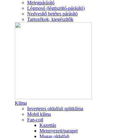
Melegpárásító
Légmosó (légtisztító-párásító)
Nedvesítő betétes párásító
Tartozékok, kiegészítők
Klíma
Inverteres oldalfali splitklíma
Mobil klíma
Fan-coil
Kazettás
Mennyezeti/parapet
Magas oldalfali