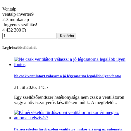
Ventalp
ventalp-inverter9
2-3 munkanap
Ingyenes szállítás!
4 432 300 Ft
Kosárba
Legfrissebb cikkeink
Szűrők törlése
Ne csak ventilátort válassz: a jó légcsatorna legalább ilyen fontos
Kategóriák
31 Jul 2026, 14:17
Hővisszanyerős szellőztető
8
+
-
Központi hővisszanyerős szellőztető készülék
6
Egy szellőzőrendszer hatékonysága nem csak a ventilátoron
vagy a hővisszanyerős készüléken múlik. A megfelelő...
Decentralizált szellőztető készülék (egyhelyiséges)
2
Több..
Kevesebb
Ár
Páraérzékelős fürdőszobai ventilátor: mikor éri meg az automata