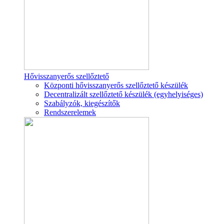
Hővisszanyerős szellőztető
Központi hővisszanyerős szellőztető készülék
Decentralizált szellőztető készülék (egyhelyiséges)
Szabályzók, kiegészítők
Rendszerelemek