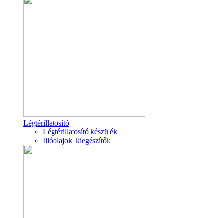
Légtérillatosító
Légtérillatosító készülék
Illóolajok, kiegészítők