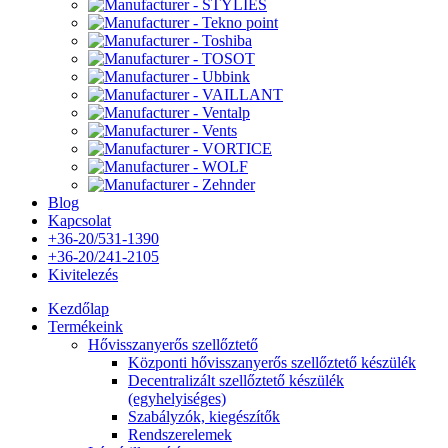
Blog
Kapcsolat
+36-20/531-1390
+36-20/241-2105
Kivitelezés
Kezdőlap
Termékeink
Hővisszanyerős szellőztető
Központi hővisszanyerős szellőztető készülék
Decentralizált szellőztető készülék
(egyhelyiséges)
Szabályzók, kiegészítők
Rendszerelemek