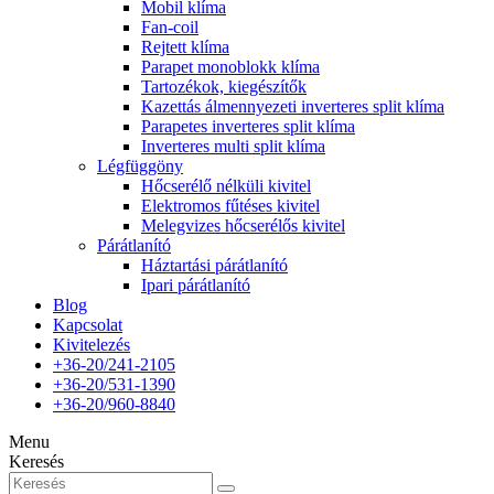
Mobil klíma
Fan-coil
Rejtett klíma
Parapet monoblokk klíma
Tartozékok, kiegészítők
Kazettás álmennyezeti inverteres split klíma
Parapetes inverteres split klíma
Inverteres multi split klíma
Légfüggöny
Hőcserélő nélküli kivitel
Elektromos fűtéses kivitel
Melegvizes hőcserélős kivitel
Párátlanító
Háztartási párátlanító
Ipari párátlanító
Blog
Kapcsolat
Kivitelezés
+36-20/241-2105
+36-20/531-1390
+36-20/960-8840
Menu
Keresés