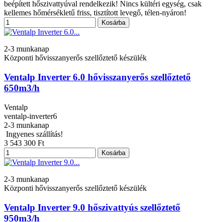
beépített hőszivattyúval rendelkezik! Nincs kültéri egység, csak
kellemes hőmérsékletű friss, tisztított levegő, télen-nyáron!
Kosárba
2-3 munkanap
Központi hővisszanyerős szellőztető készülék
Ventalp Inverter 6.0 hővisszanyerős szellőztető
650m3/h
Ventalp
ventalp-inverter6
2-3 munkanap
Ingyenes szállítás!
3 543 300 Ft
Kosárba
2-3 munkanap
Központi hővisszanyerős szellőztető készülék
Ventalp Inverter 9.0 hőszivattyús szellőztető
950m3/h