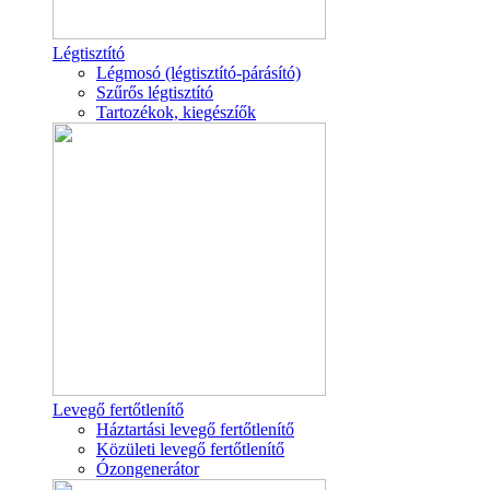
Légtisztító
Légmosó (légtisztító-párásító)
Szűrős légtisztító
Tartozékok, kiegészíők
Levegő fertőtlenítő
Háztartási levegő fertőtlenítő
Közületi levegő fertőtlenítő
Ózongenerátor