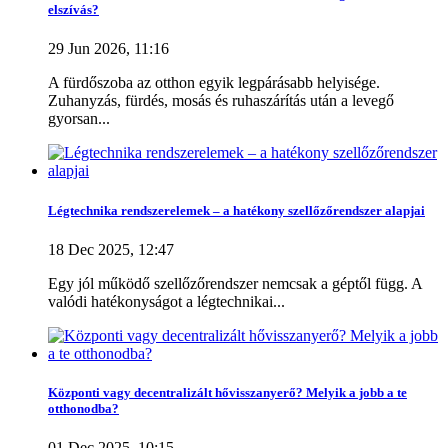
elszívás?
994410
Ft
4432300
Ft
29 Jun 2026, 11:16
Termékek megtekintése
8
A fürdőszoba az otthon egyik legpárásabb helyisége.
Zuhanyzás, fürdés, mosás és ruhaszárítás után a levegő
gyorsan...
Légtechnika rendszerelemek – a hatékony szellőzőrendszer alapjai
18 Dec 2025, 12:47
Egy jól működő szellőzőrendszer nemcsak a géptől függ. A
valódi hatékonyságot a légtechnikai...
Központi vagy decentralizált hővisszanyerő? Melyik a jobb a te
otthonodba?
01 Dec 2025, 10:15