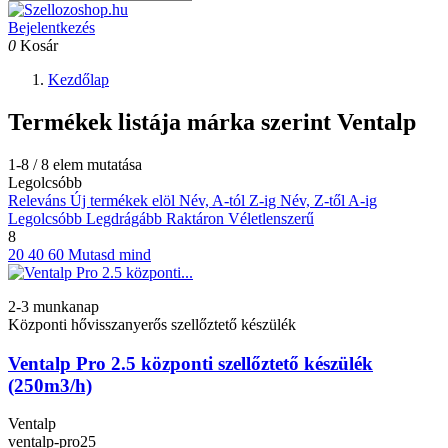
Bejelentkezés
0
Kosár
Kezdőlap
Termékek listája márka szerint Ventalp
1-8 / 8 elem mutatása
Legolcsóbb
Releváns
Új termékek elöl
Név, A-tól Z-ig
Név, Z-től A-ig
Legolcsóbb
Legdrágább
Raktáron
Véletlenszerű
8
20
40
60
Mutasd mind
2-3 munkanap
Központi hővisszanyerős szellőztető készülék
Ventalp Pro 2.5 központi szellőztető készülék
(250m3/h)
Ventalp
ventalp-pro25