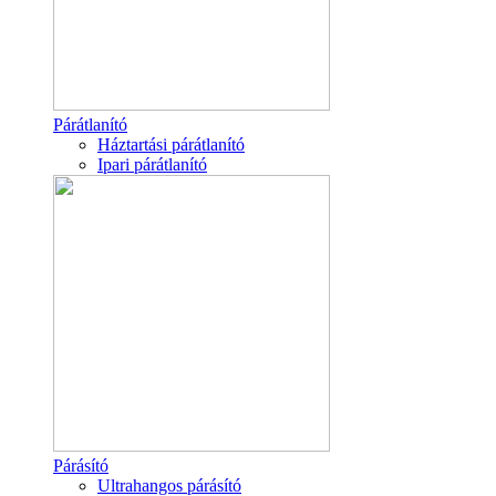
Párátlanító
Háztartási párátlanító
Ipari párátlanító
Párásító
Ultrahangos párásító