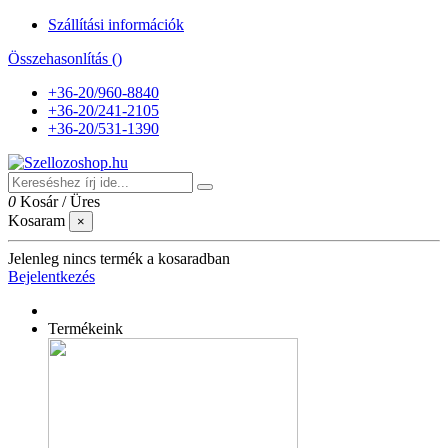
Szállítási információk
Összehasonlítás (
)
+36-20/960-8840
+36-20/241-2105
+36-20/531-1390
0
Kosár
/
Üres
Kosaram
×
Jelenleg nincs termék a kosaradban
Bejelentkezés
Termékeink