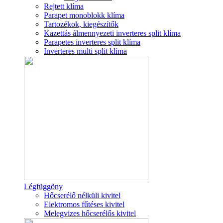
Rejtett klíma
Parapet monoblokk klíma
Tartozékok, kiegészítők
Kazettás álmennyezeti inverteres split klíma
Parapetes inverteres split klíma
Inverteres multi split klíma
Légfüggöny
Hőcserélő nélküli kivitel
Elektromos fűtéses kivitel
Melegvizes hőcserélős kivitel