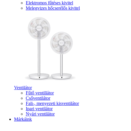
Elektromos fűtéses kivitel
Melegvizes hőcserélős kivitel
Ventilátor
Fűtő ventillátor
Csőventilátor
Fali-, menyezeti kisventilátor
Ipari ventilátor
Nyári ventilátor
Márkáink