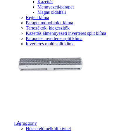
Kazettás
Mennyezeti/parapet
Magas oldalfali
Rejtett klíma
Parapet monoblokk klíma
Tartozékok, kiegészítők
Kazettás álmennyezeti inverteres split klíma
Parapetes inverteres split klíma
Inverteres multi split klíma
Légfüggöny
Hőcserélő nélküli kivitel