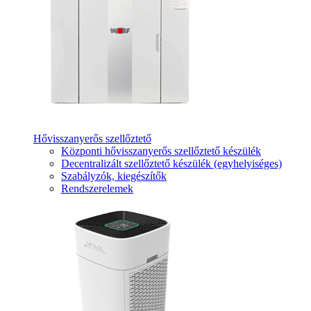
Hővisszanyerős szellőztető
Központi hővisszanyerős szellőztető készülék
Decentralizált szellőztető készülék (egyhelyiséges)
Szabályzók, kiegészítők
Rendszerelemek