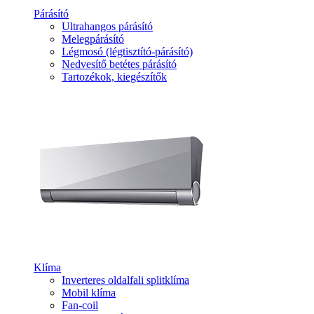
Párásító
Ultrahangos párásító
Melegpárásító
Légmosó (légtisztító-párásító)
Nedvesítő betétes párásító
Tartozékok, kiegészítők
Klíma
Inverteres oldalfali splitklíma
Mobil klíma
Fan-coil