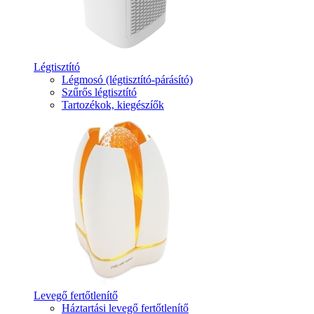
Légtisztító
Légmosó (légtisztító-párásító)
Szűrős légtisztító
Tartozékok, kiegészíők
Levegő fertőtlenítő
Háztartási levegő fertőtlenítő