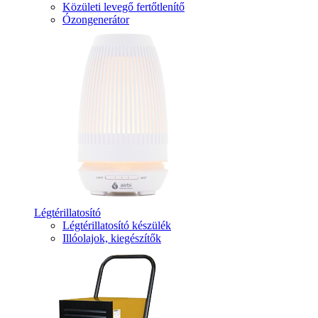
Közületi levegő fertőtlenítő
Ózongenerátor
Légtérillatosító
Légtérillatosító készülék
Illóolajok, kiegészítők