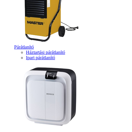
Párátlanító
Háztartási párátlanító
Ipari párátlanító