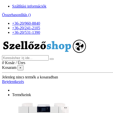
Szállítási információk
Összehasonlítás (
)
+36-20/960-8840
+36-20/241-2105
+36-20/531-1390
0
Kosár
/
Üres
Kosaram
×
Jelenleg nincs termék a kosaradban
Bejelentkezés
Termékeink