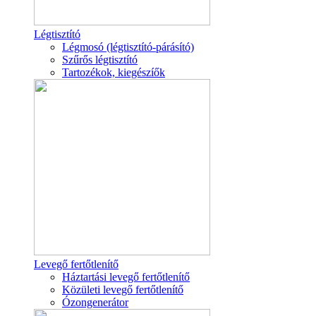
Légtisztító
Légmosó (légtisztító-párásító)
Szűrős légtisztító
Tartozékok, kiegészíők
Levegő fertőtlenítő
Háztartási levegő fertőtlenítő
Közületi levegő fertőtlenítő
Ózongenerátor