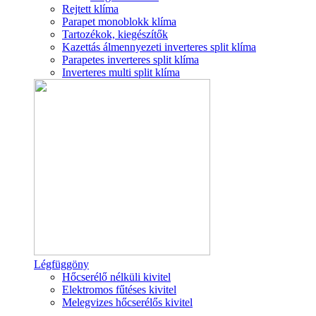
Rejtett klíma
Parapet monoblokk klíma
Tartozékok, kiegészítők
Kazettás álmennyezeti inverteres split klíma
Parapetes inverteres split klíma
Inverteres multi split klíma
Légfüggöny
Hőcserélő nélküli kivitel
Elektromos fűtéses kivitel
Melegvizes hőcserélős kivitel