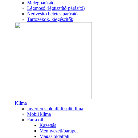
Melegpárásító
Légmosó (légtisztító-párásító)
Nedvesítő betétes párásító
Tartozékok, kiegészítők
Klíma
Inverteres oldalfali splitklíma
Mobil klíma
Fan-coil
Kazettás
Mennyezeti/parapet
Magas oldalfali