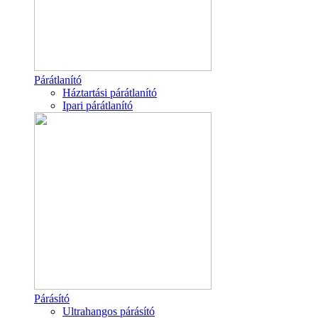
Párátlanító
Háztartási párátlanító
Ipari párátlanító
Párásító
Ultrahangos párásító