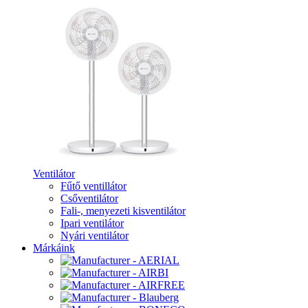
Ventilátor
Fűtő ventillátor
Csőventilátor
Fali-, menyezeti kisventilátor
Ipari ventilátor
Nyári ventilátor
Márkáink