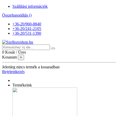
Szállítási információk
Összehasonlítás (
)
+36-20/960-8840
+36-20/241-2105
+36-20/531-1390
0
Kosár
/
Üres
Kosaram
×
Jelenleg nincs termék a kosaradban
Bejelentkezés
Termékeink