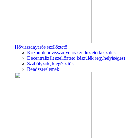
Hővisszanyerős szellőztető
Központi hővisszanyerős szellőztető készülék
Decentralizált szellőztető készülék (egyhelyiséges)
Szabályzók, kiegészítők
Rendszerelemek