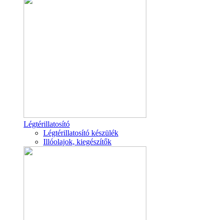
Légtérillatosító
Légtérillatosító készülék
Illóolajok, kiegészítők