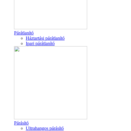
Párátlanító
Háztartási párátlanító
Ipari párátlanító
Párásító
Ultrahangos párásító