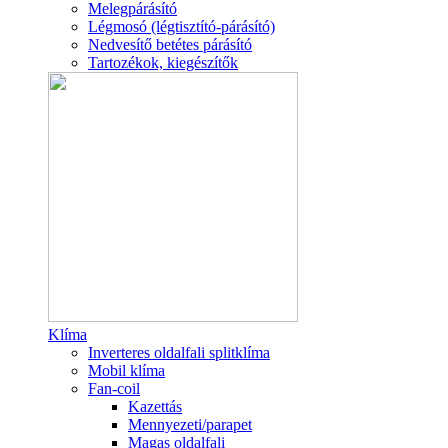
Melegpárásító
Légmosó (légtisztító-párásító)
Nedvesítő betétes párásító
Tartozékok, kiegészítők
Klíma
Inverteres oldalfali splitklíma
Mobil klíma
Fan-coil
Kazettás
Mennyezeti/parapet
Magas oldalfali