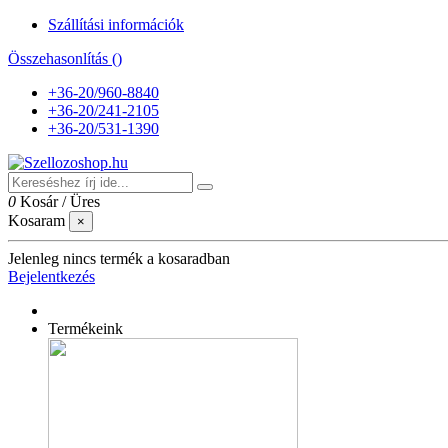
Szállítási információk
Összehasonlítás (
)
+36-20/960-8840
+36-20/241-2105
+36-20/531-1390
0
Kosár
/
Üres
Kosaram
×
Jelenleg nincs termék a kosaradban
Bejelentkezés
Termékeink