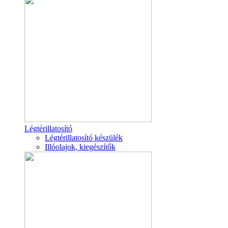
Légtérillatosító
Légtérillatosító készülék
Illóolajok, kiegészítők