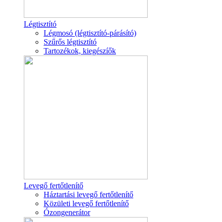
Légtisztító
Légmosó (légtisztító-párásító)
Szűrős légtisztító
Tartozékok, kiegészíők
Levegő fertőtlenítő
Háztartási levegő fertőtlenítő
Közületi levegő fertőtlenítő
Ózongenerátor