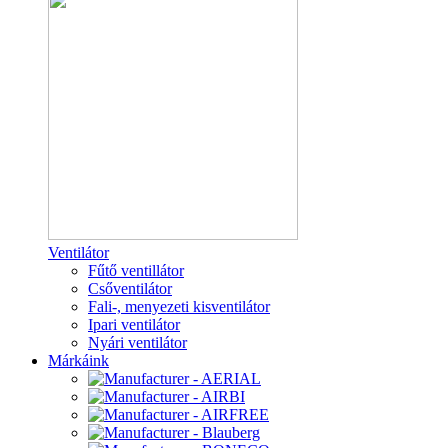
Ventilátor
Fűtő ventillátor
Csőventilátor
Fali-, menyezeti kisventilátor
Ipari ventilátor
Nyári ventilátor
Márkáink