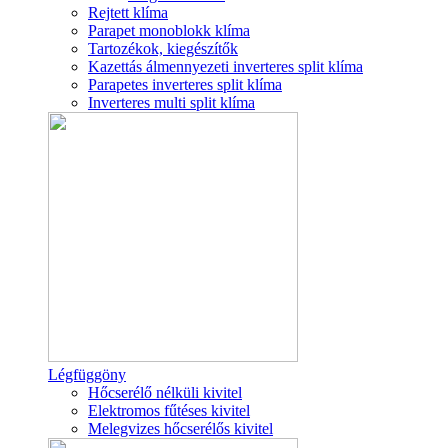
Rejtett klíma
Parapet monoblokk klíma
Tartozékok, kiegészítők
Kazettás álmennyezeti inverteres split klíma
Parapetes inverteres split klíma
Inverteres multi split klíma
Légfüggöny
Hőcserélő nélküli kivitel
Elektromos fűtéses kivitel
Melegvizes hőcserélős kivitel