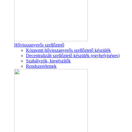
Hővisszanyerős szellőztető
Központi hővisszanyerős szellőztető készülék
Decentralizált szellőztető készülék (egyhelyiséges)
Szabályzók, kiegészítők
Rendszerelemek