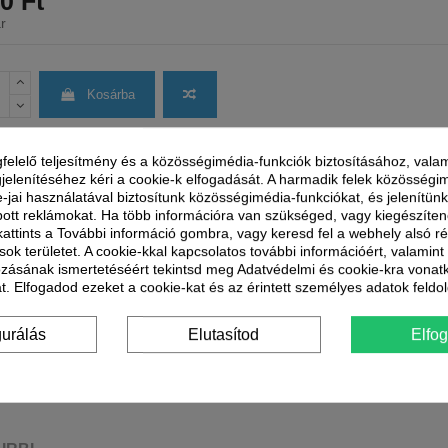
0 Ft
r
Kosárba
felelő teljesítmény és a közösségimédia-funkciók biztosításához, valam
jelenítéséhez kéri a cookie-k elfogadását. A harmadik felek közösségi
e-jai használatával biztosítunk közösségimédia-funkciókat, és jelenítü
Garancia
0 hónap
ott reklámokat. Ha több információra van szükséged, vagy kiegészíte
 kattints a További információ gombra, vagy keresd fel a webhely alsó r
Szállítással kapcsolatos információk
sok területet. A cookie-kkal kapcsolatos további információért, valamin
Partnereink
Szállítási idő
ozásának ismertetéséért tekintsd meg Adatvédelmi és cookie-kra vonat
t. Elfogadod ezeket a cookie-kat és az érintett személyes adatok feldo
Munkanapokon: reggel 8 és 1
között
gurálás
Elutasítod
Elfo