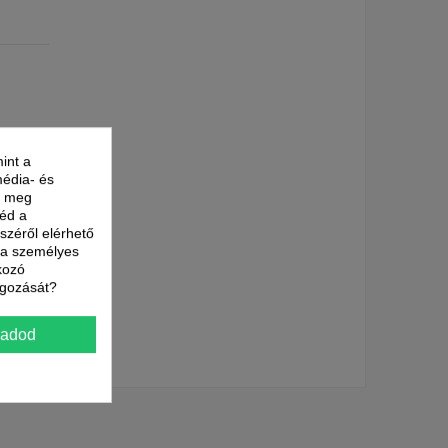
int a
média- és
nk meg
néd a
észéről elérhető
t a személyes
kozó
lgozását?
7 óra
gadod