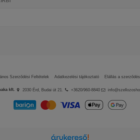
AIRBI
Airbi
0 hónap
hnikai eszközöket találhatsz, amelyek igazán magas minőségére
 való törekvése jelent garanciát.
ja őket, így bármilyen költségvetéssel is rendelkezel, biztosan megtal
lőtt olvasd át alaposan az adatlapjukat, itt minden fontosabb tudniv
lános Szerződési Feltételek
Adatkezelési tájékoztató
Elállás a szerződés
szívügyén viseli, hogy a vásárlói nap mint nap minél tisztább lev
tték a termelési folyamataikat, és azt kell, hogy mondjuk, a törekvés
aka kft.
2030 Érd, Budai út 21.
+3620/960-8840
info@szellozosho
chnikai eszközeik ugyanis - legyen az akár egy légtisztító, egy párásít
re mégis megfizethetőek, így bármilyen költségvetéssel is rende
odhatnának meg 
lenül jelent garanciát arra, hogy örökké meghibásodás nélkül mű
amelyből többfélét is találhatsz nálunk.