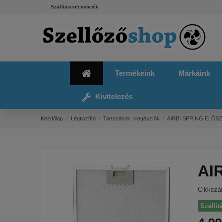
Szállítási információk
Termékeink
Márkáink
Kivitelezés
Kezdőlap
Légtisztító
Tartozékok, kiegészíők
AIRBI SPRING ELŐS
AI
Cikksz
Szállít