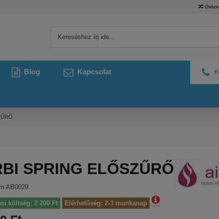
Össze
Blog
Kapcsolat
+
ZŰRŐ
RBI SPRING ELŐSZŰRŐ
ám
AB0029
ási költség: 2 200 Ft
Elérhetőség: 2-3 munkanap