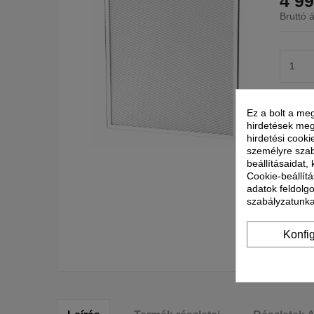
4 99
Bruttó á
Ez a bolt a meg
hirdetések meg
hirdetési cooki
személyre szab
beállításaidat,
Cookie-beállítá
adatok feldolg
szabályzatunka
Konfi