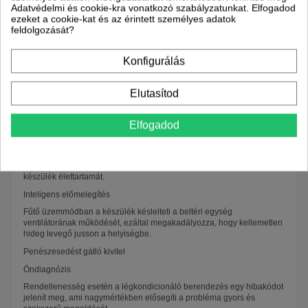
Adatvédelmi és cookie-kra vonatkozó szabályzatunkat. Elfogadod
távirányítót a szoba egy megfelelő pontján helyezi el, vagyis ott, ahol
ezeket a cookie-kat és az érintett személyes adatok
a legtöbbet tartózkodik, akkor a berendezés tökéletesen tud igazodni
feldolgozását?
az Ön igényeihez és pontosan tudja tartani a kívánt hőmérsékletet.
Cold Plasma ionizátor
Konfigurálás
Olyan elektrosztatikus szűrő, amely először polarizálja a
szennyeződéseket, majd elektrosztatikus úton eltávolítja azokat.
Csökkenti a szállópor részecskék koncentrációját. A plazma nem csak
Elutasítod
a mikroszkopikus porrészecskéket távolítja el hatékonyan a
levegőből, hanem a cigaretta füstöt, szagokat, atkákat, baktériumokat
és polleneket is.
Elfogadod
Lágy indítás
A kompresszor alacsony frekvenciáról indulva akadályozza meg a
hirtelen áramlökést ezáltal a túlzott terhelést ezzel is növelve a
készülék élettartamát.
Inteligens előmelegítés
Fűtő üzemmódban a készülék késlelteti a beltéri egység
ventilátorának működését, ezáltal megakadályozza, hogy kellemetlen
hideg levegő jusson a helyiségbe.
Penészesedést gátló kivitel
Öndiagnózis
Rendellenesség esetén a légkondicionáló berendezés egy hibakódot
jelenít meg, ami nagymértékben elősegíti a probléma gyors és