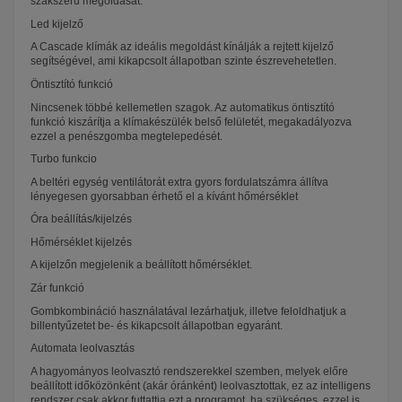
szakszerű megoldását.
Led kijelző
A Cascade klímák az ideális megoldást kínálják a rejtett kijelző
segítségével, ami kikapcsolt állapotban szinte észrevehetetlen.
Öntisztító funkció
Nincsenek többé kellemetlen szagok. Az automatikus öntisztító
funkció kiszárítja a klímakészülék belső felületét, megakadályozva
ezzel a penészgomba megtelepedését.
Turbo funkcio
A beltéri egység ventilátorát extra gyors fordulatszámra állítva
lényegesen gyorsabban érhető el a kívánt hőmérséklet
Óra beállítás/kijelzés
Hőmérséklet kijelzés
A kijelzőn megjelenik a beállított hőmérséklet.
Zár funkció
Gombkombináció használatával lezárhatjuk, illetve feloldhatjuk a
billentyűzetet be- és kikapcsolt állapotban egyaránt.
Automata leolvasztás
A hagyományos leolvasztó rendszerekkel szemben, melyek előre
beállított időközönként (akár óránként) leolvasztottak, ez az intelligens
rendszer csak akkor futtattja ezt a programot, ha szükséges, ezzel is