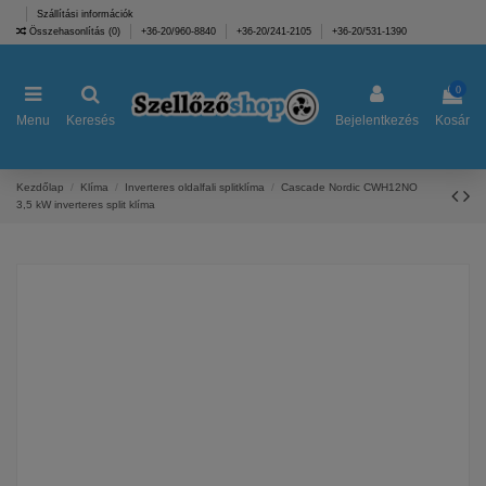
Szállítási információk
Összehasonlítás (
0
)
+36-20/960-8840
+36-20/241-2105
+36-20/531-1390
0
Menu
Keresés
Bejelentkezés
Kosár
Kezdőlap
Klíma
Inverteres oldalfali splitklíma
Cascade Nordic CWH12NO
3,5 kW inverteres split klíma