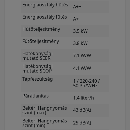
Energiaosztály hűtés
A++
Energiaosztály fűtés
A+
Hűtőteljesítmény
3,5 kW
Fűtőteljesítmény
3,8 kW
Hatékonysági
7,1 W/W
mutató SEER
Hatékonysági
4,1 W/W
mutató SCOP
Tápfeszültség
1 / 220-240 /
50 Ph/V/Hz
Párátlanítás
1,4 liter/h
Beltéri Hangnyomás
43 dB(A)
szint (max)
Beltéri Hangnyomás
25 dB(A)
szint (min)