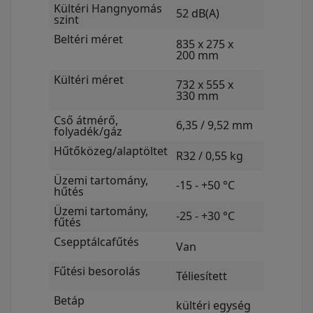
Kültéri Hangnyomás
52 dB(A)
szint
Beltéri méret
835 x 275 x
200 mm
Kültéri méret
732 x 555 x
330 mm
Cső átmérő,
6,35 / 9,52 mm
folyadék/gáz
Hűtőközeg/alaptöltet
R32 / 0,55 kg
Üzemi tartomány,
-15 - +50 °C
hűtés
Üzemi tartomány,
-25 - +30 °C
fűtés
Csepptálcafűtés
Van
Fűtési besorolás
Téliesített
Betáp
kültéri egység