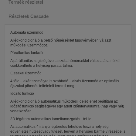
Termék részletei
Részletek Cascade
Automata üzemmód
A légkondicionáló a belső hőmérséklet függvényében választ
működési üzemmódot.
Párátlanítás funkció
A párátlanítás segítségével a szobahőmérséklet változtatása nélkül
csökkenthető a helyiség páratartalma.
Éjszakai üzemmód
4 féle – akár személyre is szabható – alvás üzemmód az optimális
éjszakai pihenés feltételeit teremti meg.
Időzítő funkció
A légkondicionáló automatikus működési idejét lehet beállítani az
időzítő funkció segítségével egy adott időintervallumra (nap vagy hét)
vonatkozóan.
3D légáram-automatikus lamellamozgatás +fel-le
Az automatikus 4 irányú légterelés lehetővé teszi a helyiség
egyenletes hűtését vagy fűtését, legyen a helyiség bármely részébe is