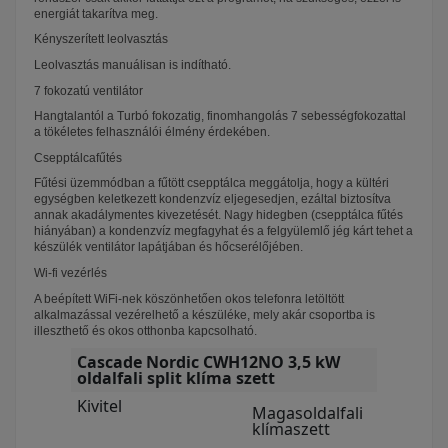
energiát takarítva meg.
Kényszerített leolvasztás
Leolvasztás manuálisan is indítható.
7 fokozatú ventilátor
Hangtalantól a Turbó fokozatig, finomhangolás 7 sebességfokozattal
a tökéletes felhasználói élmény érdekében.
Csepptálcafűtés
Fűtési üzemmódban a fűtött csepptálca meggátolja, hogy a kültéri
egységben keletkezett kondenzvíz eljegesedjen, ezáltal biztosítva
annak akadálymentes kivezetését. Nagy hidegben (csepptálca fűtés
hiányában) a kondenzvíz megfagyhat és a felgyülemlő jég kárt tehet a
készülék ventilátor lapátjában és hőcserélőjében.
Wi-fi vezérlés
A beépített WiFi-nek köszönhetően okos telefonra letöltött
alkalmazással vezérelhető a készüléke, mely akár csoportba is
illeszthető és okos otthonba kapcsolható.
Cascade Nordic CWH12NO 3,5 kW
oldalfali split klíma szett
Kivitel
Magasoldalfali
klímaszett