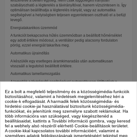
felszerelve a beltéri egység. Nem csak függőleges irányban
szabályozható a légterelés a távirányítóval, hanem vízszintesen is. Így
optimálisan beállíthatja a légterelés irányát, vagy az automatika
segítségével a helyiségben teljesen egyenletesen osztható el a befújt
levegő.
Energiatakarékos üzemmód
A funkciót bekapcsolva hűtés üzemmódban a beállított hőmérséklet
egy adott értékre módosul, a ventilátor pedig alacsony fordulaton
pörög, ezzel energiát takarítva meg.
Automatikus újraindítás
A készülék egy esetleges áramkimaradás után automatikusan
visszaáll a legutolsó beállított értékre.
Automatikus lamellamozgatás
A lamellák a távirányító segítségével automatikusan állíthatóak a
kívánt pozícióba.
Ez a bolt a megfelelő teljesítmény és a közösségimédia-funkciók
8 0C-os temperálás
biztosításához, valamint a hirdetések megjelenítéséhez kéri a
cookie-k elfogadását. A harmadik felek közösségimédia- és
Csendes üzemmód
hirdetési cookie-jai használatával biztosítunk közösségimédia-
A csendes üzemmód segítségével klímánk szinte hangtalanul teszi a
funkciókat, és jelenítünk meg személyre szabott reklámokat. Ha
dolgát.
több információra van szükséged, vagy kiegészítenéd a
beállításaidat, kattints a További információ gombra, vagy keresd
"I feel" funkció
fel a webhely alsó részéről elérhető Cookie-beállítások területet.
A cookie-kkal kapcsolatos további információért, valamint a
A szobahőmérséklet pontos szabályozását teszi lehetővé a készülék
személyes adatok feldolgozásának ismertetéséért tekintsd meg
távirányítójába épített érzékelő segítségével. Amennyiben a