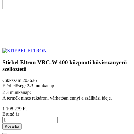
Stiebel Eltron VRC-W 400 központi hővisszanyerő
szellőztető
Cikkszám
203636
Elérhetőség: 2-3 munkanap
2-3 munkanap:
A termék nincs raktáron, várhatóan ennyi a szállítási ideje.
1 198 279 Ft
Bruttó ár
Kosárba