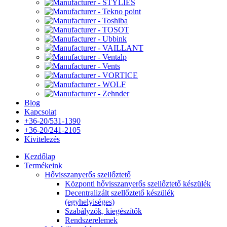
Blog
Kapcsolat
+36-20/531-1390
+36-20/241-2105
Kivitelezés
Kezdőlap
Termékeink
Hővisszanyerős szellőztető
Központi hővisszanyerős szellőztető készülék
Decentralizált szellőztető készülék
(egyhelyiséges)
Szabályzók, kiegészítők
Rendszerelemek