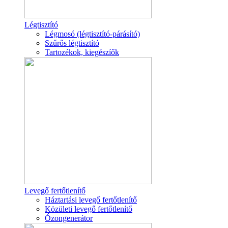
Légtisztító
Légmosó (légtisztító-párásító)
Szűrős légtisztító
Tartozékok, kiegészíők
Levegő fertőtlenítő
Háztartási levegő fertőtlenítő
Közületi levegő fertőtlenítő
Ózongenerátor