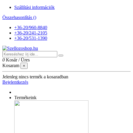
Szállítási információk
Összehasonlítás (
)
+36-20/960-8840
+36-20/241-2105
+36-20/531-1390
0
Kosár
/
Üres
Kosaram
×
Jelenleg nincs termék a kosaradban
Bejelentkezés
Termékeink