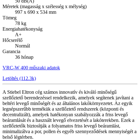
50 dB(A)
Méretek (magasság x szélesség x mélység)
997 x 690 x 534 mm
Tömeg
78 kg
Energiahatékonyság
A+
Hőcserélő
Normál
Garancia
36 hónap
VRC-W 400 műszaki adatok
Letöltés (112.3k)
A Stiebel Eltron cég számos innovatív és kiváló minőségű
szellőztető berendezéssel rendelkezik, amelyek segítenek javítani a
beltéri levegő minőségét és az általános lakókörnyezetet. Az egyik
legnépszerűbb termékük a szellőztető rendszerek (központi és
decentralizált), amelyek hatékonyan szabályozzák a friss levegő
beáramlását és a használt levegő elvezetését a lakóterekben. Ezek a
szellőztetők biztosítják a folyamatos friss levegő beáramlást,
minimalizálva a por, pollen és egyéb szennyeződések mennyiségét a
belső légtérben.