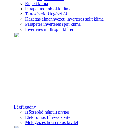
Rejtett klíma
Parapet monoblokk klíma
Tartozékok, kiegészítők
Kazettás álmennyezeti inverteres split klíma
Parapetes inverteres split klíma
Inverteres multi split klíma
Légfüggöny
Hőcserélő nélküli kivitel
Elektromos fűtéses kivitel
Melegvizes hőcserélős kivitel