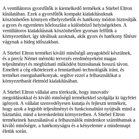
A ventillátoros gyorsfűtők is kiemelkedő termékek a Stiebel Eltron
kínálatában. Ezek a gyorsfűtők kompakt kialakításuknak
köszönhetően könnyen elhelyezhetők és hatékony módon biztosítják
a gyors és egyenletes hőeloszlást a különböző helyiségekben. A
ventillátoros kialakításnak köszönhetően gyorsan felfűtik a
környezetüket, így ideálisak azoknak, akik gyors és hatékony fűtésre
vágynak a hideg időszakban.
A Stiebel Eltron termékei kiváló minőségű anyagokból készülnek,
és a precíz Német mérnöki tervezés eredményeként magas
teljesítményt és megbízható működést biztosítanak hosszú távon.
Emellett a cég elkötelezett a fenntartható technológiák iránt, és
termékei energiahatékonyak, segítve ezzel a felhasználókat a
környezetbarát életmód kialakításában.
A Stiebel Eltron vállalat arra törekszik, hogy innovatív
megoldásokkal és kiváló minőségű termékekkel szolgálja ki ügyfelei
igényeit. A vállalat szenvedélyesen kutatja és fejleszti termékeit,
hogy azok a legjobb teljesítményt és funkcionalitást nyújtsák mind a
háztartási, mind a kereskedelmi környezetben. A Stiebel Eltron
termékeinek használatával a felhasználók mindenkor számíthatnak a
kiváló minőségre, a hatékonyságra és a kényelemre a mindennapi
életük során.