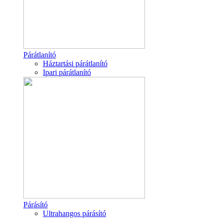
Párátlanító
Háztartási párátlanító
Ipari párátlanító
Párásító
Ultrahangos párásító