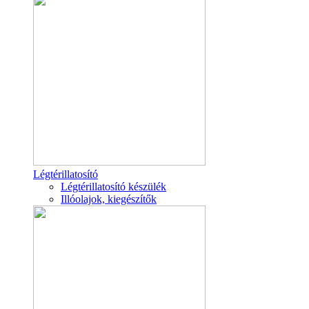
Légtérillatosító
Légtérillatosító készülék
Illóolajok, kiegészítők