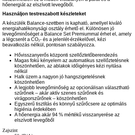
hőenergiát az elszívott levegőből.
Használjon testreszabott készleteket
A készülék Balance-szettben is kapható, amellyel kiváló
energiahatékonysági osztály érhető el. Különösen jó
levegőminőséget a Balance Set Premiummal érhet el, amely
a légcserét a CO₂- és a jelenlét-érzékelővel, kézi
beavatkozás nélkül, pontosan szabályozza.
Hővisszanyerős központi szellőztetőberendezés
Magas fokú kényelem az automatikus szellőztetésnek
köszönhetően, az ablakok időigényes kézi nyitása
nélkül
Halk üzem a nagyon jó hangszigetelésnek
köszönhetően
A legjobb levegőminőség az opcionálisan választható
szűrőnek – akár aktív szenes szűrőnek és
virágporszűrőnek – köszönhetően
Egyszerű tisztítás és könnyű szűrőcsere az optimális
higiénia érdekében
A hőenergia akár 94 % mértékű visszanyerése az
elszívott levegőből
Zajszint