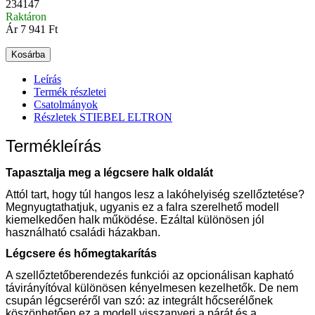
234147
Raktáron
Ár
7 941 Ft
Kosárba
Leírás
Termék részletei
Csatolmányok
Részletek STIEBEL ELTRON
Termékleírás
Tapasztalja meg a légcsere halk oldalát
Attól tart, hogy túl hangos lesz a lakóhelyiség szellőztetése?
Megnyugtathatjuk, ugyanis ez a falra szerelhető modell
kiemelkedően halk működése. Ezáltal különösen jól
használható családi házakban.
Légcsere és hőmegtakarítás
A szellőztetőberendezés funkciói az opcionálisan kapható
távirányítóval különösen kényelmesen kezelhetők. De nem
csupán légcseréről van szó: az integrált hőcserélőnek
köszönhetően ez a modell visszanyeri a párát és a