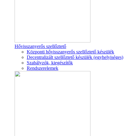
Hővisszanyerős szellőztető
Központi hővisszanyerős szellőztető készülék
Decentralizált szellőztető készülék (egyhelyiséges)
Szabályzók, kiegészítők
Rendszerelemek