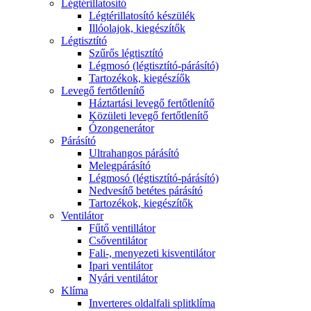
Légtérillatosító
Légtérillatosító készülék
Illóolajok, kiegészítők
Légtisztító
Szűrős légtisztító
Légmosó (légtisztító-párásító)
Tartozékok, kiegészíők
Levegő fertőtlenítő
Háztartási levegő fertőtlenítő
Közületi levegő fertőtlenítő
Ózongenerátor
Párásító
Ultrahangos párásító
Melegpárásító
Légmosó (légtisztító-párásító)
Nedvesítő betétes párásító
Tartozékok, kiegészítők
Ventilátor
Fűtő ventillátor
Csőventilátor
Fali-, menyezeti kisventilátor
Ipari ventilátor
Nyári ventilátor
Klíma
Inverteres oldalfali splitklíma