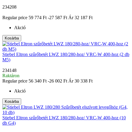
234208
|
Regular price
59 774 Ft
-27 587 Ft
Ár
32 187 Ft
Akció
Kosárba
Stiebel Eltron szűrőbetét LWZ 180/280-hoz/ VRC-W 400-hoz (2 db
M5)
234148
Raktáron
Regular price
56 340 Ft
-26 002 Ft
Ár
30 338 Ft
Akció
Kosárba
Stiebel Eltron szűrőbetét LWZ 180/280-hoz/ VRC-W 400-hoz (10
db G4)