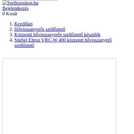
Bejelentkezés
0
Kosár
Kezdőlap
Hővisszanyerős szellőztető
Központi hővisszanyerős szellőztető készülék
Stiebel Eltron VRC-W 400 központi hővisszanyerő
szellőztető