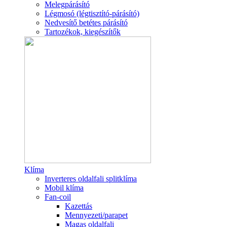
Melegpárásító
Légmosó (légtisztító-párásító)
Nedvesítő betétes párásító
Tartozékok, kiegészítők
Klíma
Inverteres oldalfali splitklíma
Mobil klíma
Fan-coil
Kazettás
Mennyezeti/parapet
Magas oldalfali