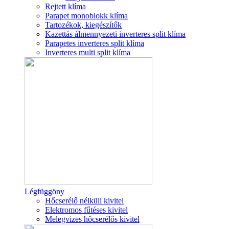
Rejtett klíma
Parapet monoblokk klíma
Tartozékok, kiegészítők
Kazettás álmennyezeti inverteres split klíma
Parapetes inverteres split klíma
Inverteres multi split klíma
Légfüggöny
Hőcserélő nélküli kivitel
Elektromos fűtéses kivitel
Melegvizes hőcserélős kivitel