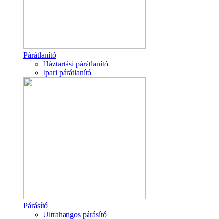
Párátlanító
Háztartási párátlanító
Ipari párátlanító
Párásító
Ultrahangos párásító