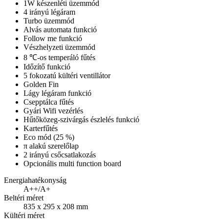
1W készenléti üzemmód
4 irányú légáram
Turbo üzemmód
Alvás automata funkció
Follow me funkció
Vészhelyzeti üzemmód
8 ℃-os temperáló fűtés
Időzítő funkció
5 fokozatú kültéri ventillátor
Golden Fin
Lágy légáram funkció
Csepptálca fűtés
Gyári Wifi vezérlés
Hűtőközeg-szivárgás észlelés funkció
Karterfűtés
Eco mód (25 %)
π alakú szerelőlap
2 irányú csőcsatlakozás
Opcionális multi function board
Energiahatékonyság
A++/A+
Beltéri méret
835 x 295 x 208 mm
Kültéri méret