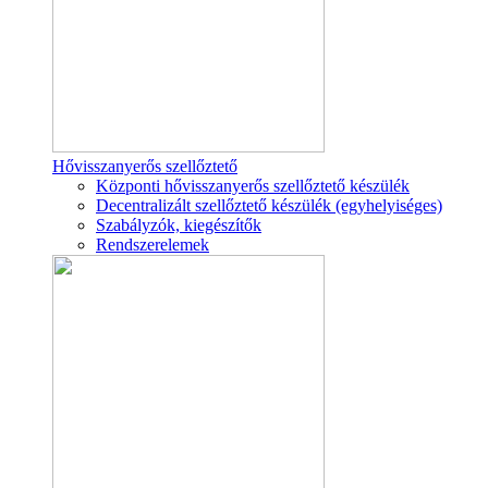
Hővisszanyerős szellőztető
Központi hővisszanyerős szellőztető készülék
Decentralizált szellőztető készülék (egyhelyiséges)
Szabályzók, kiegészítők
Rendszerelemek