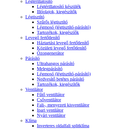
Légtérillatosító
Légtérillatosító készülék
Illóolajok, kiegészítők
Légtisztító
Szűrős légtisztító
Légmosó (légtisztító-párásító)
Tartozékok, kiegészíők
Levegő fertőtlenítő
Háztartási levegő fertőtlenítő
Közületi levegő fertőtlenítő
Ózongenerátor
Párásító
Ultrahangos párásító
Melegpárásító
Légmosó (légtisztító-párásító)
Nedvesítő betétes párásító
Tartozékok, kiegészítők
Ventilátor
Fűtő ventillátor
Csőventilátor
Fali-, menyezeti kisventilátor
Ipari ventilátor
Nyári ventilátor
Klíma
Inverteres oldalfali splitklíma