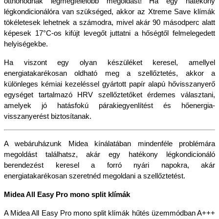
otthonodnak legmegfelelőbb megoldást! Ha egy hatékony 
légkondicionálóra van szükséged, akkor az Xtreme Save klímák 
tökéletesek lehetnek a számodra, mivel akár 90 másodperc alatt 
képesek 17°C-os kifújt levegőt juttatni a hőségtől felmelegedett 
helyiségekbe.
Ha viszont egy olyan készüléket keresel, amellyel 
energiatakarékosan oldható meg a szellőztetés, akkor a 
különleges kémiai kezeléssel gyártott papír alapú hővisszanyerő 
egységet tartalmazó HRV szellőztetőket érdemes választani, 
amelyek jó hatásfokú párakiegyenlítést és hőenergia-
visszanyerést biztosítanak.
A webáruházunk Midea kínálatában mindenféle problémára 
megoldást találhatsz, akár egy hatékony légkondicionáló 
berendezést keresel a forró nyári napokra, akár 
energiatakarékosan szeretnéd megoldani a szellőztetést.
Midea All Easy Pro mono split klímák
A Midea All Easy Pro mono split klímák hűtés üzemmódban A+++ 