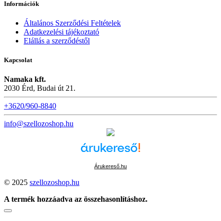
Információk
Általános Szerződési Feltételek
Adatkezelési tájékoztató
Elállás a szerződéstől
Kapcsolat
Namaka kft.
2030 Érd, Budai út 21.
+3620/960-8840
info@szellozoshop.hu
Árukereső.hu
© 2025
szellozoshop.hu
A termék hozzáadva az összehasonlításhoz.