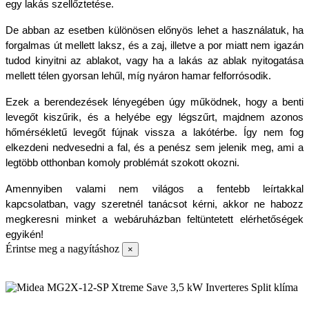
egy lakás szellőztetése. 
De abban az esetben különösen előnyös lehet a használatuk, ha 
forgalmas út mellett laksz, és a zaj, illetve a por miatt nem igazán 
tudod kinyitni az ablakot, vagy ha a lakás az ablak nyitogatása 
mellett télen gyorsan lehűl, míg nyáron hamar felforrósodik.
Ezek a berendezések lényegében úgy működnek, hogy a benti 
levegőt kiszűrik, és a helyébe egy légszűrt, majdnem azonos 
hőmérsékletű levegőt fújnak vissza a lakótérbe. Így nem fog 
elkezdeni nedvesedni a fal, és a penész sem jelenik meg, ami a 
legtöbb otthonban komoly problémát szokott okozni.
Amennyiben valami nem világos a fentebb leírtakkal 
kapcsolatban, vagy szeretnél tanácsot kérni, akkor ne habozz 
megkeresni minket a webáruházban feltüntetett elérhetőségek 
egyikén!
Érintse meg a nagyításhoz
×