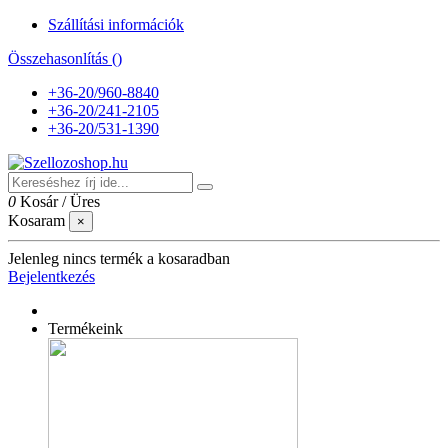
Szállítási információk
Összehasonlítás (
)
+36-20/960-8840
+36-20/241-2105
+36-20/531-1390
0
Kosár
/
Üres
Kosaram
×
Jelenleg nincs termék a kosaradban
Bejelentkezés
Termékeink