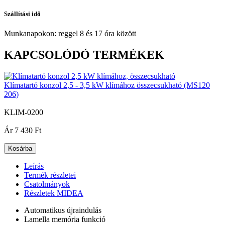
Szállítási idő
Munkanapokon: reggel 8 és 17 óra között
KAPCSOLÓDÓ TERMÉKEK
Klímatartó konzol 2,5 - 3,5 kW klímához összecsukható (MS120
206)
KLIM-0200
|
Ár
7 430 Ft
Kosárba
Leírás
Termék részletei
Csatolmányok
Részletek MIDEA
Automatikus újraindulás
Lamella memória funkció