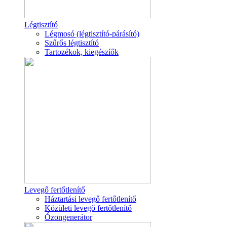
Légtisztító
Légmosó (légtisztító-párásító)
Szűrős légtisztító
Tartozékok, kiegészíők
Levegő fertőtlenítő
Háztartási levegő fertőtlenítő
Közületi levegő fertőtlenítő
Ózongenerátor