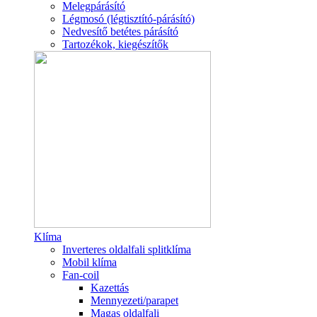
Melegpárásító
Légmosó (légtisztító-párásító)
Nedvesítő betétes párásító
Tartozékok, kiegészítők
Klíma
Inverteres oldalfali splitklíma
Mobil klíma
Fan-coil
Kazettás
Mennyezeti/parapet
Magas oldalfali