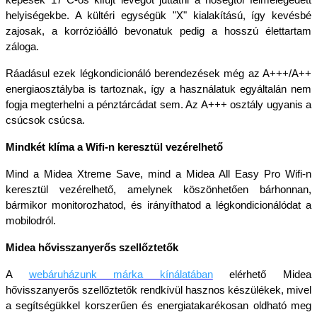
helyiségekbe. A kültéri egységük "X" kialakítású, így kevésbé 
zajosak, a korrózióálló bevonatuk pedig a hosszú élettartam 
záloga. 
Ráadásul ezek légkondicionáló berendezések még az A+++/A++ 
energiaosztályba is tartoznak, így a használatuk egyáltalán nem 
fogja megterhelni a pénztárcádat sem. Az A+++ osztály ugyanis a 
csúcsok csúcsa.
Mindkét klíma a Wifi-n keresztül vezérelhető
Mind a Midea Xtreme Save, mind a Midea All Easy Pro Wifi-n 
keresztül vezérelhető, amelynek köszönhetően bárhonnan, 
bármikor monitorozhatod, és irányíthatod a légkondicionálódat a 
mobilodról.
Midea hővisszanyerős szellőztetők
A 
webáruházunk márka kínálatában
 elérhető Midea 
hővisszanyerős szellőztetők rendkívül hasznos készülékek, mivel 
a segítségükkel korszerűen és energiatakarékosan oldható meg 