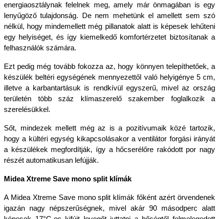
energiaosztálynak felelnek meg, amely már önmagában is egy 
lenyűgöző tulajdonság. De nem mehetünk el amellett sem szó 
nélkül, hogy mindemellett még pillanatok alatt is képesek lehűteni 
egy helyiséget, és így kiemelkedő komfortérzetet biztosítanak a 
felhasználók számára. 
Ezt pedig még tovább fokozza az, hogy könnyen telepíthetőek, a 
készülék beltéri egységének mennyezettől való helyigénye 5 cm, 
illetve a karbantartásuk is rendkívül egyszerű, mivel az ország 
területén több száz klímaszerelő szakember foglalkozik a 
szerelésükkel.
Sőt, mindezek mellett még az is a pozitívumaik közé tartozik, 
hogy a kültéri egység kikapcsolásakor a ventilátor forgási irányát 
a készülékek megfordítják, így a hőcserélőre rakódott por nagy 
részét automatikusan lefújják.
Midea Xtreme Save mono split klímák
A Midea Xtreme Save mono split klímák főként azért örvendenek 
igazán nagy népszerűségnek, mivel akár 90 másodperc alatt 
képesek 17°C-os kifújt levegőt juttatni a hőségtől felmelegedett 