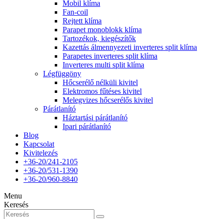
Mobil klíma
Fan-coil
Rejtett klíma
Parapet monoblokk klíma
Tartozékok, kiegészítők
Kazettás álmennyezeti inverteres split klíma
Parapetes inverteres split klíma
Inverteres multi split klíma
Légfüggöny
Hőcserélő nélküli kivitel
Elektromos fűtéses kivitel
Melegvizes hőcserélős kivitel
Párátlanító
Háztartási párátlanító
Ipari párátlanító
Blog
Kapcsolat
Kivitelezés
+36-20/241-2105
+36-20/531-1390
+36-20/960-8840
Menu
Keresés