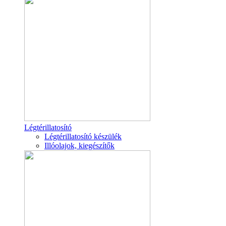
Légtérillatosító
Légtérillatosító készülék
Illóolajok, kiegészítők