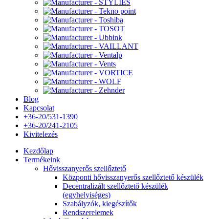
Blog
Kapcsolat
+36-20/531-1390
+36-20/241-2105
Kivitelezés
Kezdőlap
Termékeink
Hővisszanyerős szellőztető
Központi hővisszanyerős szellőztető készülék
Decentralizált szellőztető készülék
(egyhelyiséges)
Szabályzók, kiegészítők
Rendszerelemek