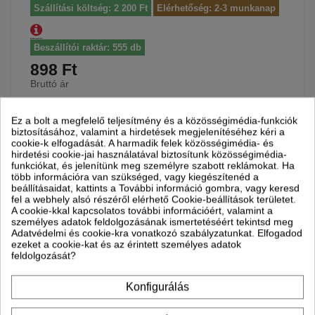
Szállítási költség: 2 200 Ft
Elérhetőség: 2-3 munkanap
Beszállítói raktár: 555 db
898 Ft
Bruttó ár
Akció! -10% minden Vents termékre!
Ez a bolt a megfelelő teljesítmény és a közösségimédia-funkciók
Kupon kód: GCZ3SVVM
biztosításához, valamint a hirdetések megjelenítéséhez kéri a
cookie-k elfogadását. A harmadik felek közösségimédia- és
hirdetési cookie-jai használatával biztosítunk közösségimédia-
funkciókat, és jelenítünk meg személyre szabott reklámokat. Ha
több információra van szükséged, vagy kiegészítenéd a
beállításaidat, kattints a További információ gombra, vagy keresd
Kosárba
fel a webhely alsó részéről elérhető Cookie-beállítások területet.
A cookie-kkal kapcsolatos további információért, valamint a
személyes adatok feldolgozásának ismertetéséért tekintsd meg
Adatvédelmi és cookie-kra vonatkozó szabályzatunkat. Elfogadod
ezeket a cookie-kat és az érintett személyes adatok
feldolgozását?
Konfigurálás
Garancia
0 hónap