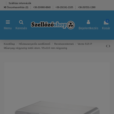
Szállítási információk
Összehasonlítás (
0
)
+36-20/960-8840
+36-20/241-2105
+36-20/531-1390
0
Menu
Keresés
Bejelentkezés
Kosár
Kezdőlap
Hővisszanyerős szellőztető
Rendszerelemek
Vents 515 P
Műanyag négyszög toldó idom, 55x110 mm négyszög