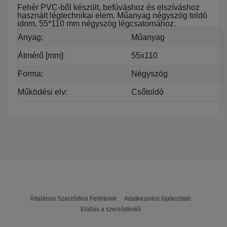
Fehér PVC-ből készült, befúváshoz és elszíváshoz
használt légtechnikai elem. Műanyag négyszög toldó
idom, 55*110 mm négyszög légcsatornához.
Anyag:
Műanyag
Átmérő [mm]:
55x110
Forma:
Négyszög
Működési elv:
Csőtoldó
Vents
Garancia
0 hónap
A webáruházunk Vents kategóriájában főként a 
szellőztetőrendszerek kiépítéséhez szükséges 
ventilátorokat találod. De emellett kínálunk még néhány 
komplett hővisszanyerős szellőztetőrendszert, valamint a 
működtetésükhöz szükség szabályozóegységeket is.
Ezeknek a berendezéseknek mindegyike igazán 
strapabíró és hosszú élettartamú, de a maximális 
Általános Szerződési Feltételek
Adatkezelési tájékoztató
eredmény érdekében a kiválasztásukat mindig a várható 
Elállás a szerződéstől
körülményekhez kell igazítanod. Ezért mielőtt bármit 
vásárolnál, mindenképpen olvasd el a termékadatlapokat, 