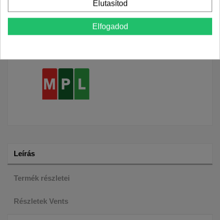
Elutasítod
Szállítással kapcsolatos információk
Partnereink
Szállítási idő
Elfogadod
Munkanapokon: reggel 8
és 17 óra között
Leírás
Termék részletei
Részletek Vents