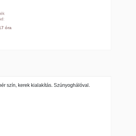
mék
ád:
17 óra
ér szín, kerek kialakítás. Szúnyoghálóval.