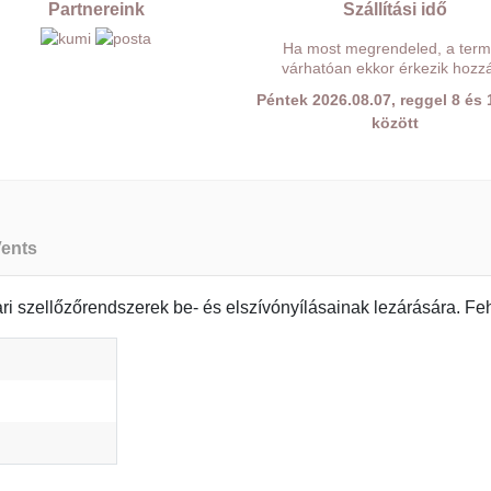
Partnereink
Szállítási idő
Ha most megrendeled, a ter
várhatóan ekkor érkezik hozz
Péntek 2026.08.07, reggel 8 és 
között
Vents
i szellőzőrendszerek be- és elszívónyílásainak lezárására. Feh