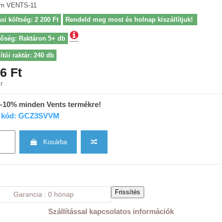
ám
VENTS-11
ási költség: 2 200 Ft
Rendeld meg most és holnap kiszállítjuk!
tőség: Raktáron 5+ db
ítói raktár: 240 db
6 Ft
r
 -10% minden Vents termékre!
 kód: GCZ3SVVM
Kosárba
Garancia
0 hónap
Szállítással kapcsolatos információk