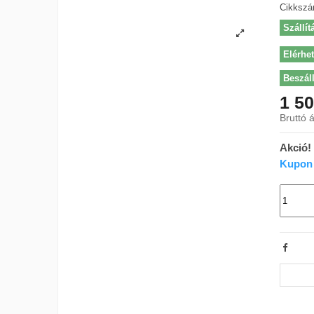
Cikksz
Szállít
Elérhe
Beszáll
1 50
Bruttó á
Akció!
Kupon