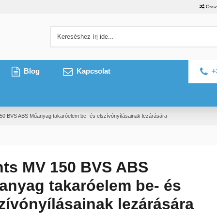
Össz
Blog
Kapcsolat
+
50 BVS ABS Műanyag takaróelem be- és elszívónyílásainak lezárására
nts MV 150 BVS ABS
anyag takaróelem be- és
zívónyílásainak lezárására