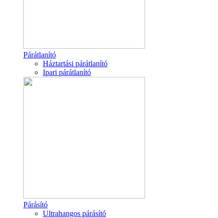
Párátlanító
Háztartási párátlanító
Ipari párátlanító
Párásító
Ultrahangos párásító