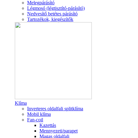
Melegpárásító
Légmosó (légtisztító-párásító)
Nedvesítő betétes párásító
Tartozékok, kiegészítők
Klíma
Inverteres oldalfali splitklíma
Mobil klíma
Fan-coil
Kazettás
Mennyezeti/parapet
Magas oldalfali