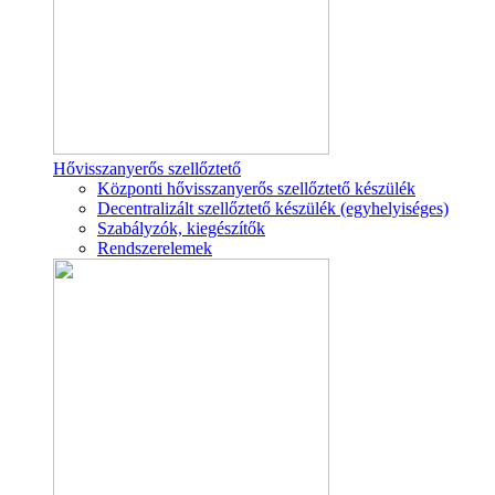
Hővisszanyerős szellőztető
Központi hővisszanyerős szellőztető készülék
Decentralizált szellőztető készülék (egyhelyiséges)
Szabályzók, kiegészítők
Rendszerelemek