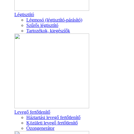
Légtisztító
Légmosó (légtisztító-párásító)
Szűrős légtisztító
Tartozékok, kiegészíők
Levegő fertőtlenítő
Háztartási levegő fertőtlenítő
Közületi levegő fertőtlenítő
Ózongenerátor