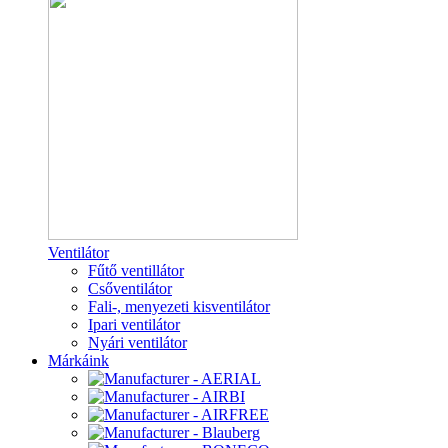
Ventilátor
Fűtő ventillátor
Csőventilátor
Fali-, menyezeti kisventilátor
Ipari ventilátor
Nyári ventilátor
Márkáink