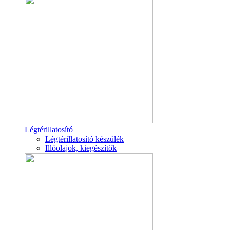
Légtérillatosító
Légtérillatosító készülék
Illóolajok, kiegészítők