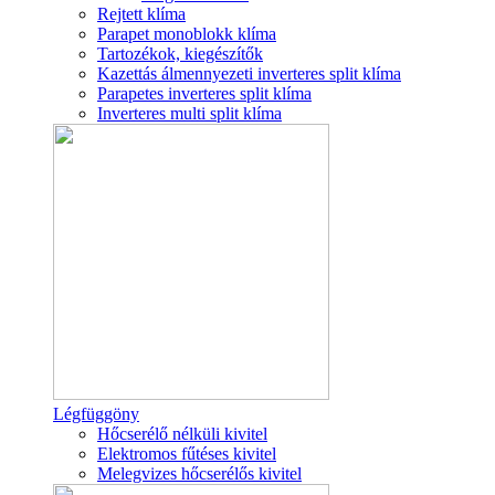
Rejtett klíma
Parapet monoblokk klíma
Tartozékok, kiegészítők
Kazettás álmennyezeti inverteres split klíma
Parapetes inverteres split klíma
Inverteres multi split klíma
Légfüggöny
Hőcserélő nélküli kivitel
Elektromos fűtéses kivitel
Melegvizes hőcserélős kivitel