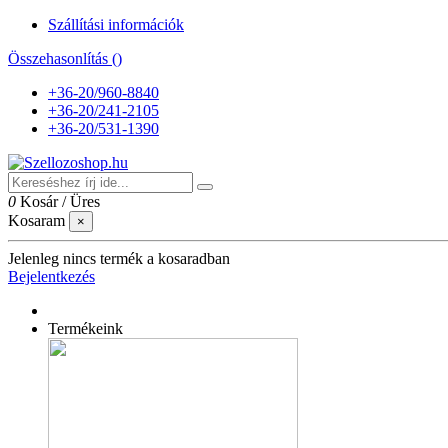
Szállítási információk
Összehasonlítás (
)
+36-20/960-8840
+36-20/241-2105
+36-20/531-1390
0
Kosár
/
Üres
Kosaram
×
Jelenleg nincs termék a kosaradban
Bejelentkezés
Termékeink