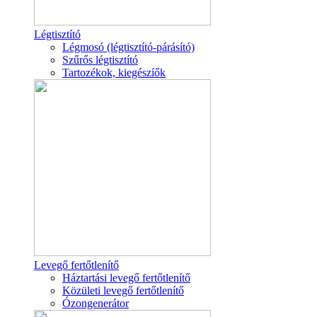
Légtisztító
Légmosó (légtisztító-párásító)
Szűrős légtisztító
Tartozékok, kiegészíők
Levegő fertőtlenítő
Háztartási levegő fertőtlenítő
Közületi levegő fertőtlenítő
Ózongenerátor