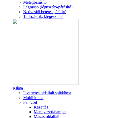
Melegpárásító
Légmosó (légtisztító-párásító)
Nedvesítő betétes párásító
Tartozékok, kiegészítők
Klíma
Inverteres oldalfali splitklíma
Mobil klíma
Fan-coil
Kazettás
Mennyezeti/parapet
Magas oldalfali