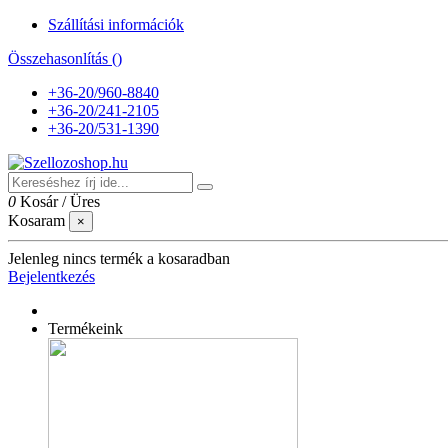
Szállítási információk
Összehasonlítás (
)
+36-20/960-8840
+36-20/241-2105
+36-20/531-1390
0
Kosár
/
Üres
Kosaram
×
Jelenleg nincs termék a kosaradban
Bejelentkezés
Termékeink