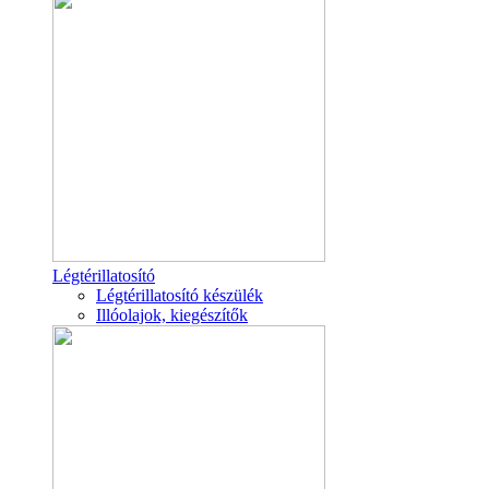
Légtérillatosító
Légtérillatosító készülék
Illóolajok, kiegészítők