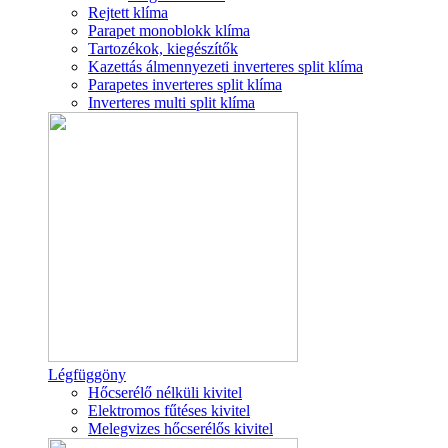
Rejtett klíma
Parapet monoblokk klíma
Tartozékok, kiegészítők
Kazettás álmennyezeti inverteres split klíma
Parapetes inverteres split klíma
Inverteres multi split klíma
Légfüggöny
Hőcserélő nélküli kivitel
Elektromos fűtéses kivitel
Melegvizes hőcserélős kivitel