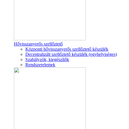
Hővisszanyerős szellőztető
Központi hővisszanyerős szellőztető készülék
Decentralizált szellőztető készülék (egyhelyiséges)
Szabályzók, kiegészítők
Rendszerelemek