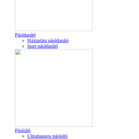
Párátlanító
Háztartási párátlanító
Ipari párátlanító
Párásító
Ultrahangos párásító