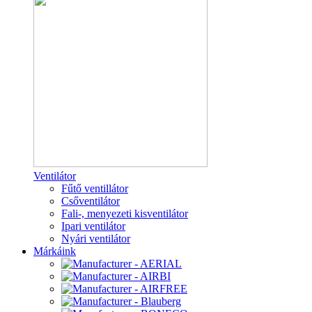
Ventilátor
Fűtő ventillátor
Csőventilátor
Fali-, menyezeti kisventilátor
Ipari ventilátor
Nyári ventilátor
Márkáink