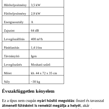
Hűtőteljesítmény
3,5 kW
Fűtőteljesítmény
2,9 kW
Energiaosztály
A
Zajszint
64 dB
Levegőszállítás
400 m³/h
Párátlanítás
1,4 l/óra
Távirányító
Igen
Levegőszűrés
Mosható szűrő
Méret
kb. 44 x 72 x 35 cm
Súly
~30 kg
Évszakfüggetlen kényelem
Ez a típus nem csupán
: ősszel és tavasszal
nyári hűsítő megoldás
, akár
átmeneti fűtésként is remekül megállja a helyét