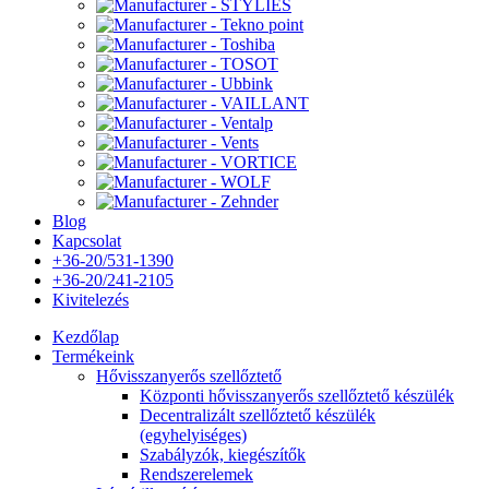
Blog
Kapcsolat
+36-20/531-1390
+36-20/241-2105
Kivitelezés
Kezdőlap
Termékeink
Hővisszanyerős szellőztető
Központi hővisszanyerős szellőztető készülék
Decentralizált szellőztető készülék
(egyhelyiséges)
Szabályzók, kiegészítők
Rendszerelemek