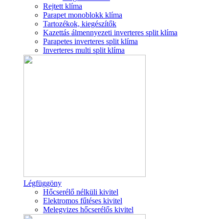
Rejtett klíma
Parapet monoblokk klíma
Tartozékok, kiegészítők
Kazettás álmennyezeti inverteres split klíma
Parapetes inverteres split klíma
Inverteres multi split klíma
Légfüggöny
Hőcserélő nélküli kivitel
Elektromos fűtéses kivitel
Melegvizes hőcserélős kivitel