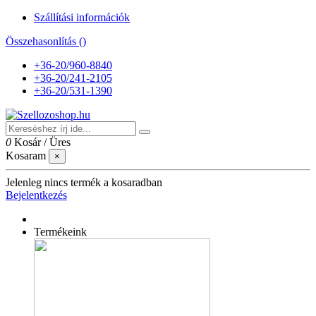
Szállítási információk
Összehasonlítás (
)
+36-20/960-8840
+36-20/241-2105
+36-20/531-1390
0
Kosár
/
Üres
Kosaram
×
Jelenleg nincs termék a kosaradban
Bejelentkezés
Termékeink