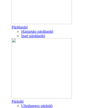
Párátlanító
Háztartási párátlanító
Ipari párátlanító
Párásító
Ultrahangos párásító