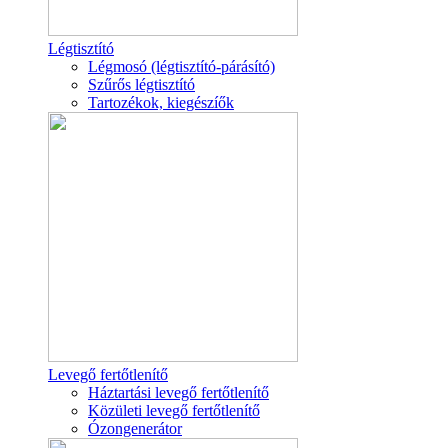
Légtisztító
Légmosó (légtisztító-párásító)
Szűrős légtisztító
Tartozékok, kiegészíők
Levegő fertőtlenítő
Háztartási levegő fertőtlenítő
Közületi levegő fertőtlenítő
Ózongenerátor