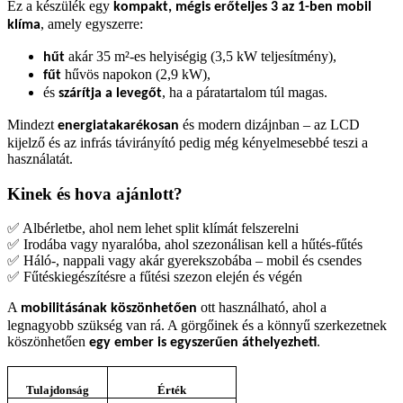
Ez a készülék egy
kompakt, mégis erőteljes 3 az 1-ben mobil
, amely egyszerre:
klíma
akár 35 m²-es helyiségig (3,5 kW teljesítmény),
hűt
hűvös napokon (2,9 kW),
fűt
és
, ha a páratartalom túl magas.
szárítja a levegőt
Mindezt
és modern dizájnban – az LCD
energiatakarékosan
kijelző és az infrás távirányító pedig még kényelmesebbé teszi a
használatát.
Kinek és hova ajánlott?
✅
Albérletbe, ahol nem lehet split klímát felszerelni
✅
Irod
á
ba vagy nyaralóba, ahol szezonálisan kell a hűtés-fűtés
✅
H
á
l
ó
-, nappali vagy ak
á
r gyerekszob
á
ba
–
mobil
é
s csendes
✅
F
ű
t
é
skieg
é
sz
í
t
é
sre a f
ű
t
é
si szezon elej
é
n
é
s v
é
g
é
n
A
ott használható, ahol a
mobilitásának köszönhetően
legnagyobb szükség van rá. A görgőinek és a könnyű szerkezetnek
köszönhetően
.
egy ember is egyszerűen áthelyezheti
Tulajdonság
Érték