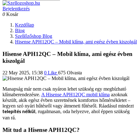
Bejelentkezés
0
Kosár
Kezdőlap
Blog
Szellőzőshop Blog
Hisense APH12QC – Mobil klíma, ami egész évben kiszolgál
Hisense APH12QC – Mobil klíma, ami egész évben
kiszolgál
22 May 2025, 15:38
0
Like
675 Olvasta
Manapság már nem csak nyáron lehet szükség egy megbízható
klímaberendezésre.
A Hisense APH12QC mobil klíma
azoknak
készült, akik egész évben szeretnének komfortos hőmérsékletet –
legyen szó nyári hűtésről vagy átmeneti fűtésről. Ráadásul mindezt
, rugalmasan, oda helyezve, ahol éppen szükség
telepítés nélkül
van rá.
Mit tud a Hisense APH12QC?