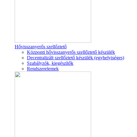
Hővisszanyerős szellőztető
Központi hővisszanyerős szellőztető készülék
Decentralizált szellőztető készülék (egyhelyiséges)
Szabályzók, kiegészítők
Rendszerelemek