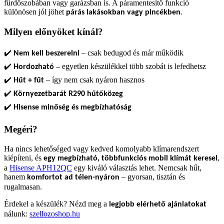
fürdőszobában vagy garázsban is. A páramentesítő funkció
különösen jól jöhet
.
párás lakásokban vagy pincékben
Milyen előnyöket kínál?
✔️
– csak bedugod és már működik
Nem kell beszerelni
✔️
– egyetlen készülékkel több szobát is lefedhetsz
Hordozható
✔️
– így nem csak nyáron hasznos
Hűt + fűt
✔️
Környezetbarát R290 hűtőközeg
✔️
Hisense minőség és megbízhatóság
Megéri?
Ha nincs lehetőséged vagy kedved komolyabb klímarendszert
kiépíteni, és
,
egy megbízható, többfunkciós mobil klímát keresel
a
Hisense APH12QC
egy kiváló választás lehet. Nemcsak hűt,
hanem
– gyorsan, tisztán és
komfortot ad télen-nyáron
rugalmasan.
Érdekel a készülék? Nézd meg a
legjobb elérhető ajánlatokat
nálunk:
szellozoshop.hu