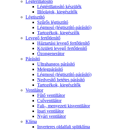
Légtérillatosító
Légtérillatosító készülék
Illóolajok, kiegészítők
Légtisztító
Szűrős légtisztító
Légmosó (légtisztító-párásító)
Tartozékok, kiegészíők
Levegő fertőtlenítő
Háztartási levegő fertőtlenítő
Közületi levegő fertőtlenítő
Ózongenerátor
Párásító
Ultrahangos párásító
Melegpárásító
Légmosó (légtisztító-párásító)
Nedvesítő betétes párásító
Tartozékok, kiegészítők
Ventilátor
Fűtő ventillátor
Csőventilátor
Fali-, menyezeti kisventilátor
Ipari ventilátor
Nyári ventilátor
Klíma
Inverteres oldalfali splitklíma