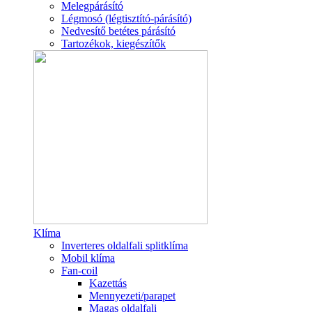
Melegpárásító
Légmosó (légtisztító-párásító)
Nedvesítő betétes párásító
Tartozékok, kiegészítők
Klíma
Inverteres oldalfali splitklíma
Mobil klíma
Fan-coil
Kazettás
Mennyezeti/parapet
Magas oldalfali