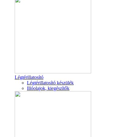
Légtérillatosító
Légtérillatosító készülék
Illóolajok, kiegészítők