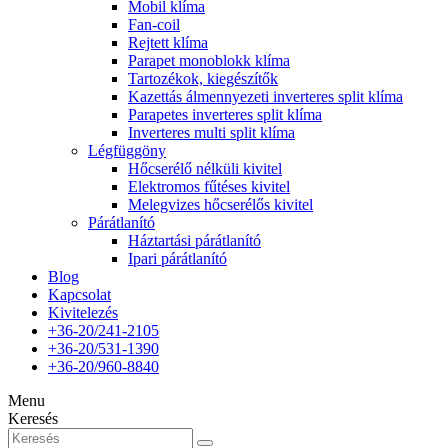
Mobil klíma
Fan-coil
Rejtett klíma
Parapet monoblokk klíma
Tartozékok, kiegészítők
Kazettás álmennyezeti inverteres split klíma
Parapetes inverteres split klíma
Inverteres multi split klíma
Légfüggöny
Hőcserélő nélküli kivitel
Elektromos fűtéses kivitel
Melegvizes hőcserélős kivitel
Párátlanító
Háztartási párátlanító
Ipari párátlanító
Blog
Kapcsolat
Kivitelezés
+36-20/241-2105
+36-20/531-1390
+36-20/960-8840
Menu
Keresés