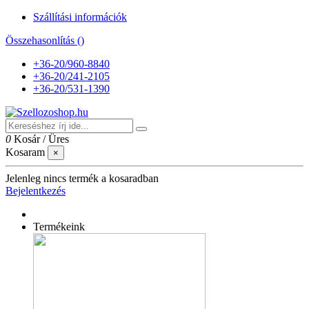
Szállítási információk
Összehasonlítás (
)
+36-20/960-8840
+36-20/241-2105
+36-20/531-1390
0
Kosár
/
Üres
Kosaram
×
Jelenleg nincs termék a kosaradban
Bejelentkezés
Termékeink