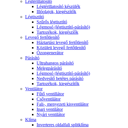
Légtérillatosító
Légtérillatosító készülék
Illóolajok, kiegészítők
Légtisztító
Szűrős légtisztító
Légmosó (légtisztító-párásító)
Tartozékok, kiegészíők
Levegő fertőtlenítő
Háztartási levegő fertőtlenítő
Közületi levegő fertőtlenítő
Ózongenerátor
Párásító
Ultrahangos párásító
Melegpárásító
Légmosó (légtisztító-párásító)
Nedvesítő betétes párásító
Tartozékok, kiegészítők
Ventilátor
Fűtő ventillátor
Csőventilátor
Fali-, menyezeti kisventilátor
Ipari ventilátor
Nyári ventilátor
Klíma
Inverteres oldalfali splitklíma