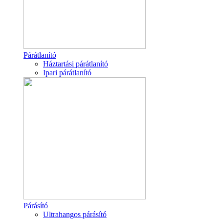
Párátlanító
Háztartási párátlanító
Ipari párátlanító
Párásító
Ultrahangos párásító