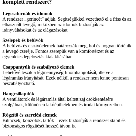
komplett rendszert?
Légcsatornák és idomok
A rendszer „gerincét” adják. Segítségükkel vezethető el a friss és az
elhasznált levegő, miközben az idomok biztosítják az
irányváltásokat és az elágazásokat.
Szelepek és befúvók
A befúvó- és elszívóelemek határozzák meg, hol és hogyan történik
a levegő cseréje. Fontos szerepük van a komfortérzet és az
egyenletes légelosztás kialakításában.
Csappantyúk és szabályozó elemek
Lehetővé teszik a légmennyiség finomhangolását, illetve a
légáramlás irányítását. Ezek nélkül a rendszer nem lenne pontosan
beszabályozható.
Hangcsillapítók
A ventilátorok és légáramlás által keltett zaj csökkentésére
szolgálnak, különösen lakóépületekben és irodai környezetben.
Rögzítő és szerelési elemek
Bilincsek, konzolok, tartók – ezek biztosítják a rendszer stabil és
biztonságos rögzítését hosszú távon is.