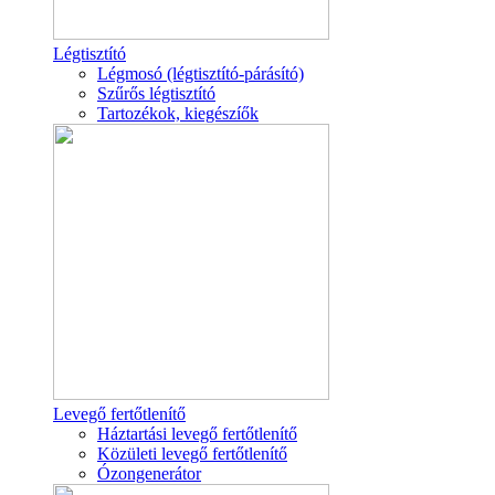
Légtisztító
Légmosó (légtisztító-párásító)
Szűrős légtisztító
Tartozékok, kiegészíők
Levegő fertőtlenítő
Háztartási levegő fertőtlenítő
Közületi levegő fertőtlenítő
Ózongenerátor