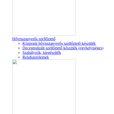
Hővisszanyerős szellőztető
Központi hővisszanyerős szellőztető készülék
Decentralizált szellőztető készülék (egyhelyiséges)
Szabályzók, kiegészítők
Rendszerelemek