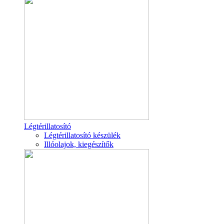
Légtérillatosító
Légtérillatosító készülék
Illóolajok, kiegészítők