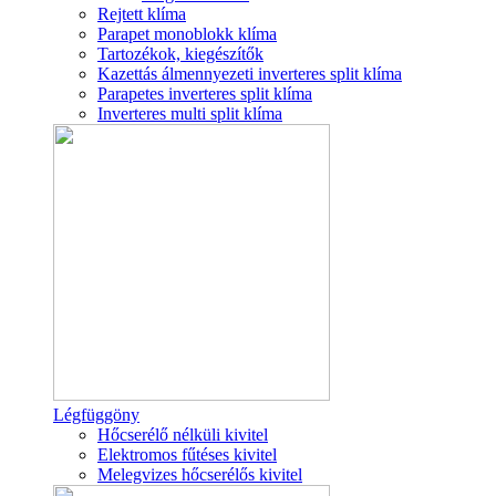
Rejtett klíma
Parapet monoblokk klíma
Tartozékok, kiegészítők
Kazettás álmennyezeti inverteres split klíma
Parapetes inverteres split klíma
Inverteres multi split klíma
Légfüggöny
Hőcserélő nélküli kivitel
Elektromos fűtéses kivitel
Melegvizes hőcserélős kivitel