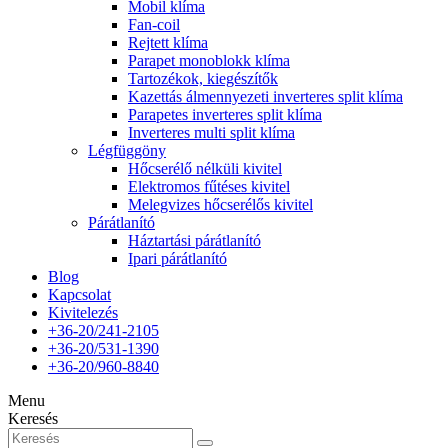
Mobil klíma
Fan-coil
Rejtett klíma
Parapet monoblokk klíma
Tartozékok, kiegészítők
Kazettás álmennyezeti inverteres split klíma
Parapetes inverteres split klíma
Inverteres multi split klíma
Légfüggöny
Hőcserélő nélküli kivitel
Elektromos fűtéses kivitel
Melegvizes hőcserélős kivitel
Párátlanító
Háztartási párátlanító
Ipari párátlanító
Blog
Kapcsolat
Kivitelezés
+36-20/241-2105
+36-20/531-1390
+36-20/960-8840
Menu
Keresés