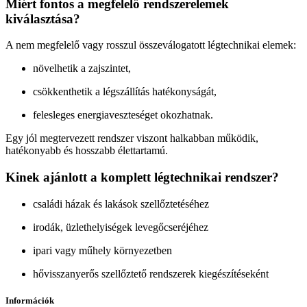
Miért fontos a megfelelő rendszerelemek
kiválasztása?
A nem megfelelő vagy rosszul összeválogatott légtechnikai elemek:
növelhetik a zajszintet,
csökkenthetik a légszállítás hatékonyságát,
felesleges energiaveszteséget okozhatnak.
Egy jól megtervezett rendszer viszont halkabban működik,
hatékonyabb és hosszabb élettartamú.
Kinek ajánlott a komplett légtechnikai rendszer?
családi házak és lakások szellőztetéséhez
irodák, üzlethelyiségek levegőcseréjéhez
ipari vagy műhely környezetben
hővisszanyerős szellőztető rendszerek kiegészítéseként
Információk