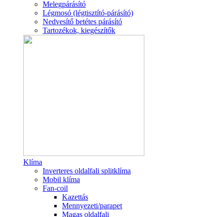
Melegpárásító
Légmosó (légtisztító-párásító)
Nedvesítő betétes párásító
Tartozékok, kiegészítők
Klíma
Inverteres oldalfali splitklíma
Mobil klíma
Fan-coil
Kazettás
Mennyezeti/parapet
Magas oldalfali