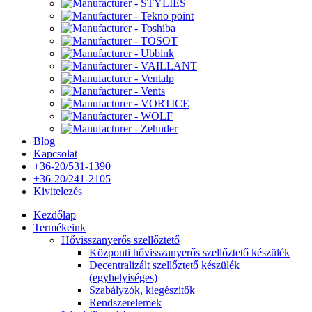
Blog
Kapcsolat
+36-20/531-1390
+36-20/241-2105
Kivitelezés
Kezdőlap
Termékeink
Hővisszanyerős szellőztető
Központi hővisszanyerős szellőztető készülék
Decentralizált szellőztető készülék
(egyhelyiséges)
Szabályzók, kiegészítők
Rendszerelemek