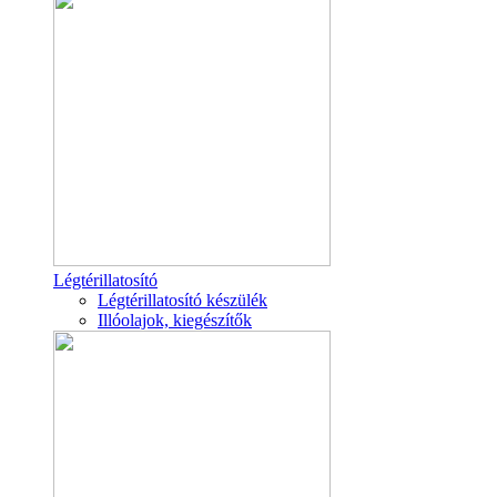
Légtérillatosító
Légtérillatosító készülék
Illóolajok, kiegészítők