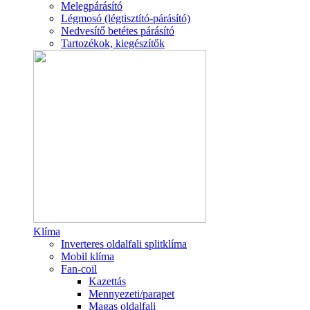
Melegpárásító
Légmosó (légtisztító-párásító)
Nedvesítő betétes párásító
Tartozékok, kiegészítők
Klíma
Inverteres oldalfali splitklíma
Mobil klíma
Fan-coil
Kazettás
Mennyezeti/parapet
Magas oldalfali