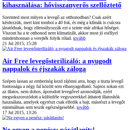
kihasználása: hővisszanyerős szellőztető
Szerinted most milyen a levegő az otthonodban? Csak azért
kérdezzük, mert kint tombol a 40 fok, és még a klímák is csúcsra
járatódnak, hogy ellensúlyozzák ezt a szinte már afrikai hőséget.
Viszont ha a te otthonod nem klimatizált, akkor most jó eséllyel
mindenhonnan a verejték folyik rólad.
tovább
21 Jul 2015, 15:28
Air Free levegősterilizáló: a nyugodt
nappalok és éjszakák záloga
Szépen lassan az emberiség kezd rájönni arra, hogy a tiszta levegő
fontossága a négy fal között sem elhanyagolható. Sajnos sokan ezt
az illatos, nem dohos, áporodott levegővel azonosítják, ezért
megsokszorozódott a különféle vegyszerekkel átitatott illatosítók
használata, amelyek egyrészt csak elfedik a bajt, másrészt a levegőt
minimálisan sem teszik egészségesebbé.
tovább
17 Jul 2015, 13:26
Ne egyen a penész: párátlaníts!