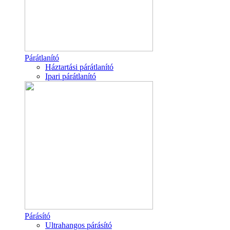
Párátlanító
Háztartási párátlanító
Ipari párátlanító
Párásító
Ultrahangos párásító