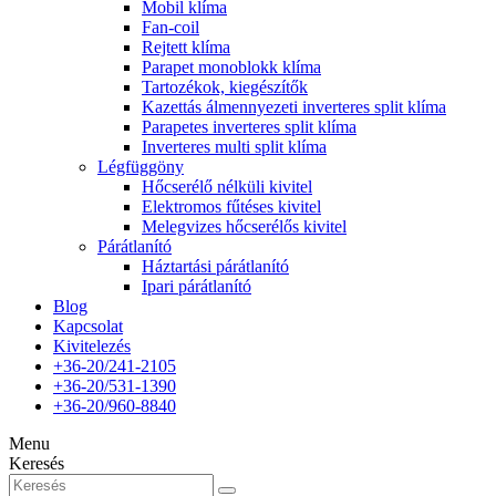
Mobil klíma
Fan-coil
Rejtett klíma
Parapet monoblokk klíma
Tartozékok, kiegészítők
Kazettás álmennyezeti inverteres split klíma
Parapetes inverteres split klíma
Inverteres multi split klíma
Légfüggöny
Hőcserélő nélküli kivitel
Elektromos fűtéses kivitel
Melegvizes hőcserélős kivitel
Párátlanító
Háztartási párátlanító
Ipari párátlanító
Blog
Kapcsolat
Kivitelezés
+36-20/241-2105
+36-20/531-1390
+36-20/960-8840
Menu
Keresés