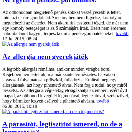
Az otthonodban megjelenő penész sokkal veszélyesebb is lehet,
mint azt elsőre gondolnád.Amennyiben nem figyelsz, komolyan
megnehezíti az életedet. Nem akarunk ijesztgetni téged, de már nem
egy komoly betegséget is az ő számlájára írtak. Ezért nem érdemes
háborítatlanul hagyni, terpeszkedni a penészgombatelepeket.
tovább
17 Jul 2015, 08:24
Az allergia nem gyerekjáték
A legtöbb allergiás rémálma, amikor minden virágba borul.
Régebben nem értettük, ma már szinte természetes, ha valaki
tavasszal folyamatosan prüszköl, fulladozik. Említsd meg egy
allergiásnak, azt hogy pihentető alvás. Nem fogja tudni, hogy miről
beszélsz. Az allergia a végletekig elcsigázhatja az embert, ezért óvd
magad, az otthonod levegőjét légmosóval, légtisztítóval, szellőzővel,
hogy bármikor legyen esélyed a pihentető alvásra.
tovább
06 Jul 2015, 10:18
A párásítót, légtisztítót ismered, no de a