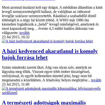
Most azonnal tisztázni kell egy dolgot. A médiában állandóan a kinti
levegő szennyezettségéről hallasz, de valójában az otthonod
levegője százszor szennyezettebb. Ráadásul a szabadidőd döntő
többségét is a négy fal között töltöd. A WHO már 1980 óta
kiemelten foglalkozik a „belső” levegő minőségével, amelynek és
most kapaszkodj meg… évente 4,3 millió halálos áldozata van
világszerte.
tovább
23 Jul 2015, 16:32
A házi kedvenced akaratlanul is komoly
bajok forrása lehet
Szinte mindenki szereti őket. Alig van olyan szív, amelyik ne
lágyulna meg tőlük. Viszont egyre több ember tüsszögéssel,
orrfolyással, és egyéb kellemetlen tünettel jelzi, hogy nem bír
megmaradni a közelükben. A feladvány helyes megfejtése...
tovább
23 Jul 2015, 11:49
A természeti adottságok maximális