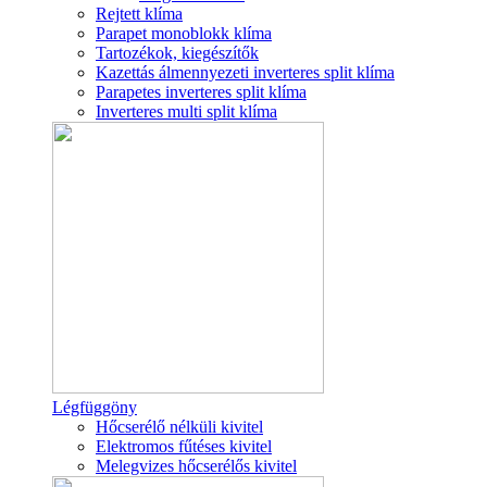
Rejtett klíma
Parapet monoblokk klíma
Tartozékok, kiegészítők
Kazettás álmennyezeti inverteres split klíma
Parapetes inverteres split klíma
Inverteres multi split klíma
Légfüggöny
Hőcserélő nélküli kivitel
Elektromos fűtéses kivitel
Melegvizes hőcserélős kivitel