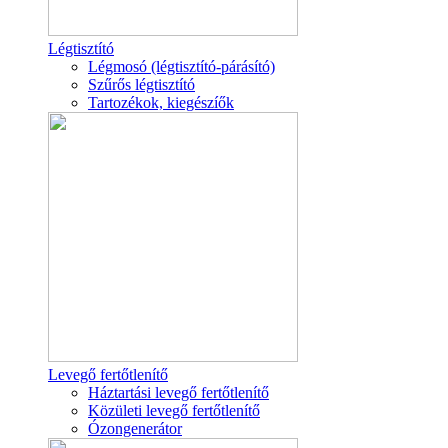
Légtisztító
Légmosó (légtisztító-párásító)
Szűrős légtisztító
Tartozékok, kiegészíők
Levegő fertőtlenítő
Háztartási levegő fertőtlenítő
Közületi levegő fertőtlenítő
Ózongenerátor