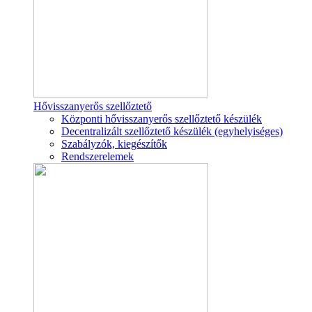
Hővisszanyerős szellőztető
Központi hővisszanyerős szellőztető készülék
Decentralizált szellőztető készülék (egyhelyiséges)
Szabályzók, kiegészítők
Rendszerelemek