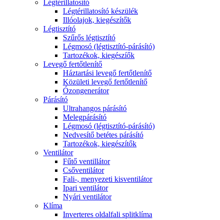
Légtérillatosító
Légtérillatosító készülék
Illóolajok, kiegészítők
Légtisztító
Szűrős légtisztító
Légmosó (légtisztító-párásító)
Tartozékok, kiegészíők
Levegő fertőtlenítő
Háztartási levegő fertőtlenítő
Közületi levegő fertőtlenítő
Ózongenerátor
Párásító
Ultrahangos párásító
Melegpárásító
Légmosó (légtisztító-párásító)
Nedvesítő betétes párásító
Tartozékok, kiegészítők
Ventilátor
Fűtő ventillátor
Csőventilátor
Fali-, menyezeti kisventilátor
Ipari ventilátor
Nyári ventilátor
Klíma
Inverteres oldalfali splitklíma