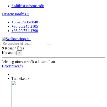
Szállítási információk
Összehasonlítás (
)
+36-20/960-8840
+36-20/241-2105
+36-20/531-1390
0
Kosár
/
Üres
Kosaram
×
Jelenleg nincs termék a kosaradban
Bejelentkezés
Termékeink