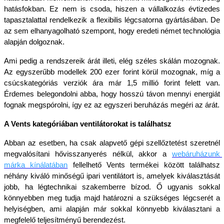
hatásfokban. Ez nem is csoda, hiszen a vállalkozás évtizedes 
tapasztalattal rendelkezik a flexibilis légcsatorna gyártásában. De 
az sem elhanyagolható szempont, hogy eredeti német technológia 
alapján dolgoznak.
Ami pedig a rendszereik árát illeti, elég széles skálán mozognak. 
Az egyszerűbb modellek 200 ezer forint körül mozognak, míg a 
csúcskategóriás verziók ára már 1,5 millió forint felett van. 
Érdemes belegondolni abba, hogy hosszú távon mennyi energiát 
fognak megspórolni, így ez az egyszeri beruházás megéri az árát.
A Vents kategóriában ventilátorokat is találhatsz
Abban az esetben, ha csak alapvető gépi szellőztetést szeretnél 
megvalósítani hővisszanyerés nélkül, akkor a 
webáruházunk 
márka kínálatában
fellelhető Vents termékei között találhatsz 
néhány kiváló minőségű ipari ventilátort is, amelyek kiválasztását 
jobb, ha légtechnikai szakemberre bízod. Ő ugyanis sokkal 
könnyebben meg tudja majd határozni a szükséges légcserét a 
helyiségben, ami alapján már sokkal könnyebb kiválasztani a 
megfelelő teljesítményű berendezést.