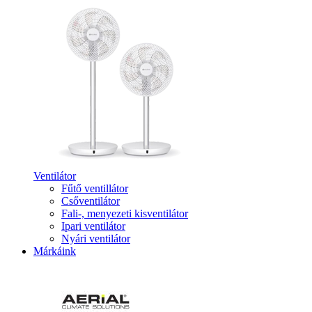
Ventilátor
Fűtő ventillátor
Csőventilátor
Fali-, menyezeti kisventilátor
Ipari ventilátor
Nyári ventilátor
Márkáink