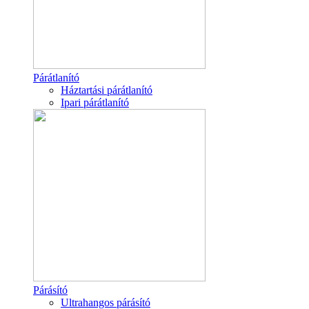
Párátlanító
Háztartási párátlanító
Ipari párátlanító
Párásító
Ultrahangos párásító