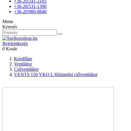
+36-20/241-2105
+36-20/531-1390
+36-20/960-8840
Menu
Keresés
Bejelentkezés
0
Kosár
Kezdőlap
Ventilátor
Csőventilátor
VENTS 150 VKO L Háztartási csőventilátor