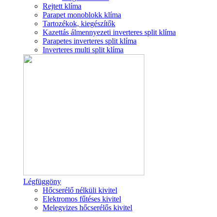
Rejtett klíma
Parapet monoblokk klíma
Tartozékok, kiegészítők
Kazettás álmennyezeti inverteres split klíma
Parapetes inverteres split klíma
Inverteres multi split klíma
Légfüggöny
Hőcserélő nélküli kivitel
Elektromos fűtéses kivitel
Melegvizes hőcserélős kivitel