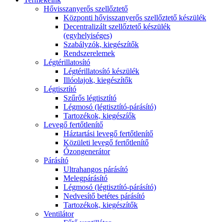
Hővisszanyerős szellőztető
Központi hővisszanyerős szellőztető készülék
Decentralizált szellőztető készülék
(egyhelyiséges)
Szabályzók, kiegészítők
Rendszerelemek
Légtérillatosító
Légtérillatosító készülék
Illóolajok, kiegészítők
Légtisztító
Szűrős légtisztító
Légmosó (légtisztító-párásító)
Tartozékok, kiegészíők
Levegő fertőtlenítő
Háztartási levegő fertőtlenítő
Közületi levegő fertőtlenítő
Ózongenerátor
Párásító
Ultrahangos párásító
Melegpárásító
Légmosó (légtisztító-párásító)
Nedvesítő betétes párásító
Tartozékok, kiegészítők
Ventilátor