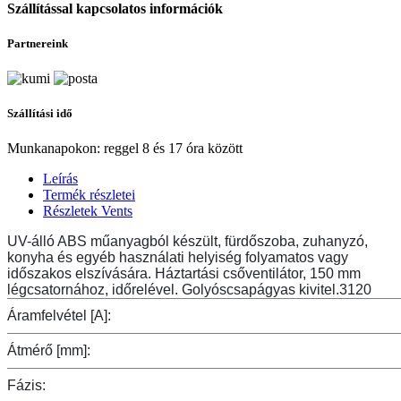
Szállítással kapcsolatos információk
Partnereink
Szállítási idő
Munkanapokon: reggel 8 és 17 óra között
Leírás
Termék részletei
Részletek Vents
UV-álló ABS műanyagból készült, fürdőszoba, zuhanyzó,
konyha és egyéb használati helyiség folyamatos vagy
időszakos elszívására. Háztartási csőventilátor, 150 mm
légcsatornához, időrelével. Golyóscsapágyas kivitel.3120
Áramfelvétel [A]:
Átmérő [mm]:
Fázis: