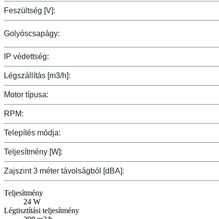
Feszültség [V]:
Golyóscsapágy:
IP védettség:
Légszállítás [m3/h]:
Motor típusa:
RPM:
Telepítés módja:
Teljesítmény [W]:
Zajszint 3 méter távolságból [dBA]:
Teljesítmény
24 W
Légtisztítási teljesítmény