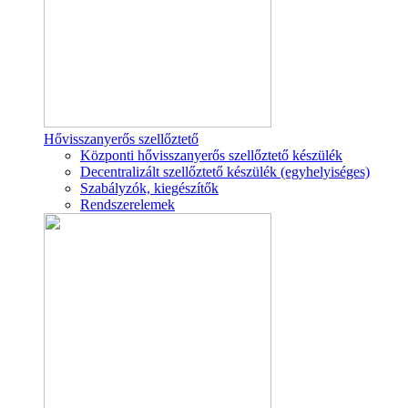
Hővisszanyerős szellőztető
Központi hővisszanyerős szellőztető készülék
Decentralizált szellőztető készülék (egyhelyiséges)
Szabályzók, kiegészítők
Rendszerelemek