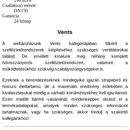
298 m3/h
Csatlakozó mérete
DN150
Garancia
24 hónap
Vents
A webáruházunk Vents kategóriájában főként a 
szellőztetőrendszerek kiépítéséhez szükséges ventilátorokat 
találod. De emellett kínálunk még néhány komplett 
hővisszanyerős szellőztetőrendszert, valamint a 
működtetésükhöz szükség szabályozóegységeket is.
Ezeknek a berendezéseknek mindegyike igazán strapabíró és 
hosszú élettartamú, de a maximális eredmény érdekében a 
kiválasztásukat mindig a várható körülményekhez kell igazítanod. 
Ezért mielőtt bármit vásárolnál, mindenképpen olvasd el a 
termékadatlapokat, amelyek minden szükséges információt 
tartalmaznak, vagy ha szükséges, akkor fordulj a szakértő 
kollégáinkhoz!