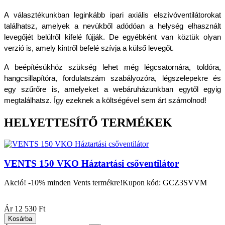
A választékunkban leginkább ipari axiális elszívóventilátorokat 
találhatsz, amelyek a nevükből adódóan a helység elhasznált 
levegőjét belülről kifelé fújják. De egyébként van köztük olyan 
verzió is, amely kintről befelé szívja a külső levegőt. 
A beépítésükhöz szükség lehet még légcsatornára, toldóra, 
hangcsillapítóra, fordulatszám szabályozóra, légszelepekre és 
egy szűrőre is, amelyeket a webáruházunkban egytől egyig 
megtalálhatsz. Így ezeknek a költségével sem árt számolnod!
HELYETTESÍTŐ TERMÉKEK
VENTS 150 VKO Háztartási csőventilátor
Akció! -10% minden Vents termékre!Kupon kód: GCZ3SVVM
|
Ár
12 530 Ft
Kosárba