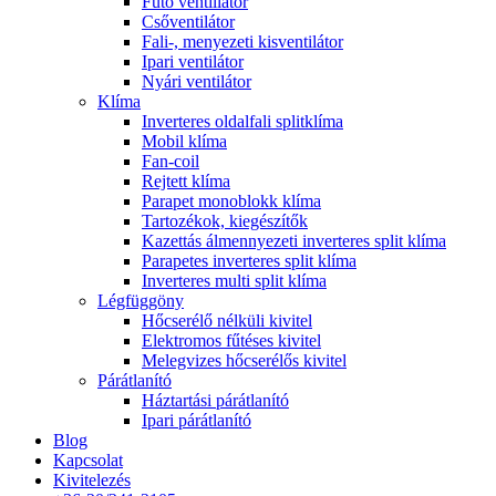
Fűtő ventillátor
Csőventilátor
Fali-, menyezeti kisventilátor
Ipari ventilátor
Nyári ventilátor
Klíma
Inverteres oldalfali splitklíma
Mobil klíma
Fan-coil
Rejtett klíma
Parapet monoblokk klíma
Tartozékok, kiegészítők
Kazettás álmennyezeti inverteres split klíma
Parapetes inverteres split klíma
Inverteres multi split klíma
Légfüggöny
Hőcserélő nélküli kivitel
Elektromos fűtéses kivitel
Melegvizes hőcserélős kivitel
Párátlanító
Háztartási párátlanító
Ipari párátlanító
Blog
Kapcsolat
Kivitelezés