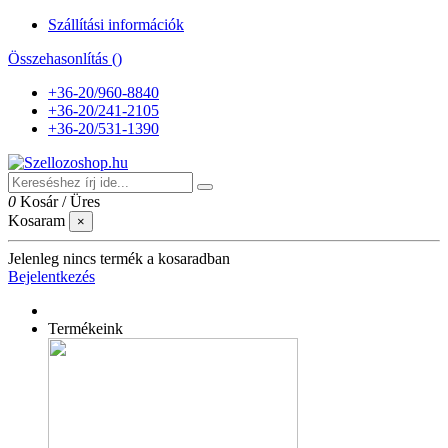
Szállítási információk
Összehasonlítás (
)
+36-20/960-8840
+36-20/241-2105
+36-20/531-1390
0
Kosár
/
Üres
Kosaram
×
Jelenleg nincs termék a kosaradban
Bejelentkezés
Termékeink