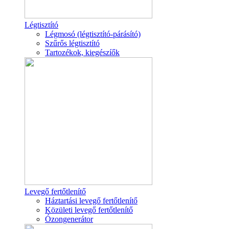
Légtisztító
Légmosó (légtisztító-párásító)
Szűrős légtisztító
Tartozékok, kiegészíők
Levegő fertőtlenítő
Háztartási levegő fertőtlenítő
Közületi levegő fertőtlenítő
Ózongenerátor