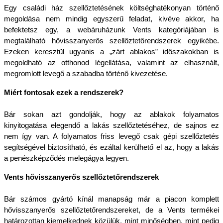
Egy családi ház szellőztetésének költséghatékonyan történő 
megoldása nem mindig egyszerű feladat, kivéve akkor, ha 
befektetsz egy, a webáruházunk Vents kategóriájában is 
megtalálható hővisszanyerős szellőztetőrendszerek egyikébe. 
Ezeken keresztül ugyanis a „zárt ablakos” időszakokban is 
megoldható az otthonod légellátása, valamint az elhasznált, 
megromlott levegő a szabadba történő kivezetése.
Miért fontosak ezek a rendszerek?
Bár sokan azt gondolják, hogy az ablakok folyamatos 
kinyitogatása elegendő a lakás szellőztetéséhez, de sajnos ez 
nem így van. A folyamatos friss levegő csak gépi szellőztetés 
segítségével biztosítható, és ezáltal kerülhető el az, hogy a lakás 
a penészképződés melegágya legyen.
Vents hővisszanyerős szellőztetőrendszerek
Bár számos gyártó kínál manapság már a piacon komplett 
hővisszanyerős szellőztetőrendszereket, de a Vents termékei 
határozottan kiemelkednek közülük, mint minőségben, mint pedig 