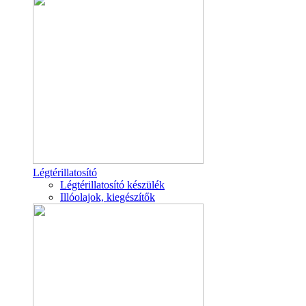
Légtérillatosító
Légtérillatosító készülék
Illóolajok, kiegészítők