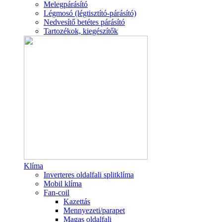
Melegpárásító
Légmosó (légtisztító-párásító)
Nedvesítő betétes párásító
Tartozékok, kiegészítők
Klíma
Inverteres oldalfali splitklíma
Mobil klíma
Fan-coil
Kazettás
Mennyezeti/parapet
Magas oldalfali