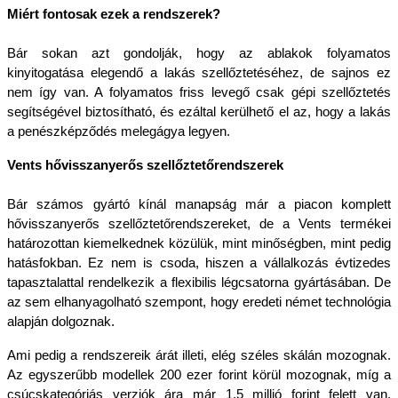
Miért fontosak ezek a rendszerek?
Bár sokan azt gondolják, hogy az ablakok folyamatos 
kinyitogatása elegendő a lakás szellőztetéséhez, de sajnos ez 
nem így van. A folyamatos friss levegő csak gépi szellőztetés 
segítségével biztosítható, és ezáltal kerülhető el az, hogy a lakás 
a penészképződés melegágya legyen.
Vents hővisszanyerős szellőztetőrendszerek
Bár számos gyártó kínál manapság már a piacon komplett 
hővisszanyerős szellőztetőrendszereket, de a Vents termékei 
határozottan kiemelkednek közülük, mint minőségben, mint pedig 
hatásfokban. Ez nem is csoda, hiszen a vállalkozás évtizedes 
tapasztalattal rendelkezik a flexibilis légcsatorna gyártásában. De 
az sem elhanyagolható szempont, hogy eredeti német technológia 
alapján dolgoznak.
Ami pedig a rendszereik árát illeti, elég széles skálán mozognak. 
Az egyszerűbb modellek 200 ezer forint körül mozognak, míg a 
csúcskategóriás verziók ára már 1,5 millió forint felett van. 