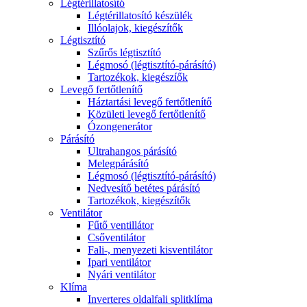
Légtérillatosító
Légtérillatosító készülék
Illóolajok, kiegészítők
Légtisztító
Szűrős légtisztító
Légmosó (légtisztító-párásító)
Tartozékok, kiegészíők
Levegő fertőtlenítő
Háztartási levegő fertőtlenítő
Közületi levegő fertőtlenítő
Ózongenerátor
Párásító
Ultrahangos párásító
Melegpárásító
Légmosó (légtisztító-párásító)
Nedvesítő betétes párásító
Tartozékok, kiegészítők
Ventilátor
Fűtő ventillátor
Csőventilátor
Fali-, menyezeti kisventilátor
Ipari ventilátor
Nyári ventilátor
Klíma
Inverteres oldalfali splitklíma