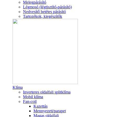
Melegpárásító
Légmosó (légtisztító-párásító)
Nedvesítő betétes párásító
Tartozékok, kiegészítők
Klíma
Inverteres oldalfali splitklíma
Mobil klíma
Fan-coil
Kazettás
Mennyezeti/parapet
Magas oldalfali