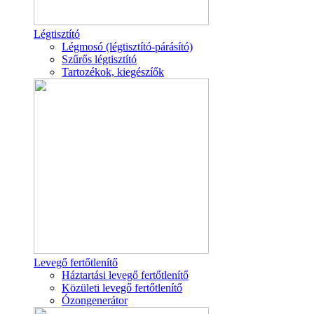
Légtisztító
Légmosó (légtisztító-párásító)
Szűrős légtisztító
Tartozékok, kiegészíők
Levegő fertőtlenítő
Háztartási levegő fertőtlenítő
Közületi levegő fertőtlenítő
Ózongenerátor