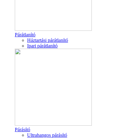
Párátlanító
Háztartási párátlanító
Ipari párátlanító
Párásító
Ultrahangos párásító