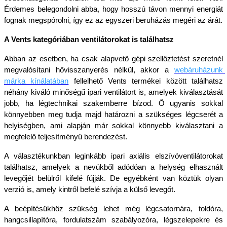
Érdemes belegondolni abba, hogy hosszú távon mennyi energiát 
fognak megspórolni, így ez az egyszeri beruházás megéri az árát.
A Vents kategóriában ventilátorokat is találhatsz
Abban az esetben, ha csak alapvető gépi szellőztetést szeretnél 
megvalósítani hővisszanyerés nélkül, akkor a 
webáruházunk 
márka kínálatában
fellelhető Vents termékei között találhatsz 
néhány kiváló minőségű ipari ventilátort is, amelyek kiválasztását 
jobb, ha légtechnikai szakemberre bízod. Ő ugyanis sokkal 
könnyebben meg tudja majd határozni a szükséges légcserét a 
helyiségben, ami alapján már sokkal könnyebb kiválasztani a 
megfelelő teljesítményű berendezést.
A választékunkban leginkább ipari axiális elszívóventilátorokat 
találhatsz, amelyek a nevükből adódóan a helység elhasznált 
levegőjét belülről kifelé fújják. De egyébként van köztük olyan 
verzió is, amely kintről befelé szívja a külső levegőt. 
A beépítésükhöz szükség lehet még légcsatornára, toldóra, 
hangcsillapítóra, fordulatszám szabályozóra, légszelepekre és 