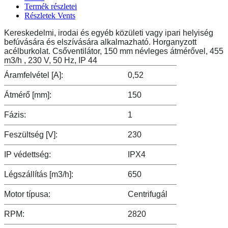
Termék részletei
Részletek Vents
Kereskedelmi, irodai és egyéb közületi vagy ipari helyiség
befúvására és elszívására alkalmazható. Horganyzott
acélburkolat. Csőventilátor, 150 mm névleges átmérővel, 455
m3/h , 230 V, 50 Hz, IP 44
Áramfelvétel [A]:
0,52
Átmérő [mm]:
150
Fázis:
1
Feszültség [V]:
230
IP védettség:
IPX4
Légszállítás [m3/h]:
650
Motor típusa:
Centrifugál
RPM:
2820