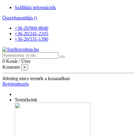
Szállítási információk
Összehasonlítás (
)
+36-20/960-8840
+36-20/241-2105
+36-20/531-1390
0
Kosár
/
Üres
Kosaram
×
Jelenleg nincs termék a kosaradban
Bejelentkezés
Termékeink