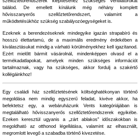
szellőztetőrendszerek kiépítéséhez szükséges ventilátorokat 
találod. De emellett kínálunk még néhány komplett 
hővisszanyerős szellőztetőrendszert, valamint a 
működtetésükhöz szükség szabályozóegységeket is.
Ezeknek a berendezéseknek mindegyike igazán strapabíró és 
hosszú élettartamú, de a maximális eredmény érdekében a 
kiválasztásukat mindig a várható körülményekhez kell igazítanod. 
Ezért mielőtt bármit vásárolnál, mindenképpen olvasd el a 
termékadatlapokat, amelyek minden szükséges információt 
tartalmaznak, vagy ha szükséges, akkor fordulj a szakértő 
kollégáinkhoz!
Egy családi ház szellőztetésének költséghatékonyan történő 
megoldása nem mindig egyszerű feladat, kivéve akkor, ha 
befektetsz egy, a webáruházunk Vents kategóriájában is 
megtalálható hővisszanyerős szellőztetőrendszerek egyikébe. 
Ezeken keresztül ugyanis a „zárt ablakos” időszakokban is 
megoldható az otthonod légellátása, valamint az elhasznált, 
megromlott levegő a szabadba történő kivezetése.