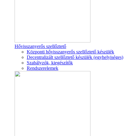
Hővisszanyerős szellőztető
Központi hővisszanyerős szellőztető készülék
Decentralizált szellőztető készülék (egyhelyiséges)
Szabályzók, kiegészítők
Rendszerelemek