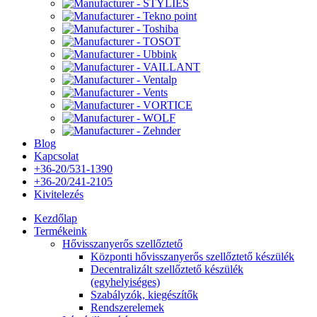
Blog
Kapcsolat
+36-20/531-1390
+36-20/241-2105
Kivitelezés
Kezdőlap
Termékeink
Hővisszanyerős szellőztető
Központi hővisszanyerős szellőztető készülék
Decentralizált szellőztető készülék
(egyhelyiséges)
Szabályzók, kiegészítők
Rendszerelemek