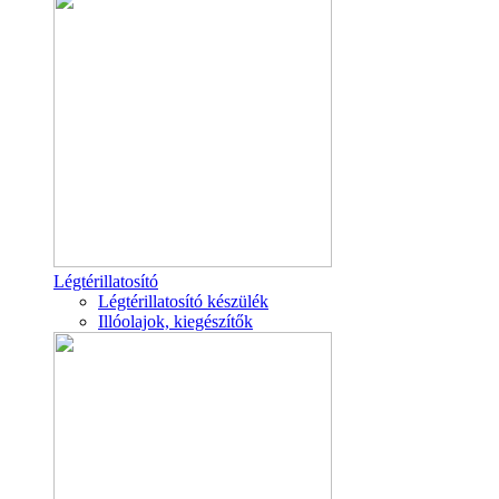
Légtérillatosító
Légtérillatosító készülék
Illóolajok, kiegészítők