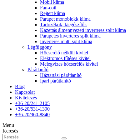
Mobil klíma
Fan-coil
Rejtett klíma
Parapet monoblokk klíma
Tartozékok, kiegészítők
Kazettás álmennyezeti inverteres split klíma
Parapetes inverteres split klíma
Inverteres multi split klíma
Légfüggöny
Hőcserélő nélküli kivitel
Elektromos fűtéses kivitel
Melegvizes hőcserélős kivitel
Párátlanító
Háztartási párátlanító
Ipari párátlanító
Blog
Kapcsolat
Kivitelezés
+36-20/241-2105
+36-20/531-1390
+36-20/960-8840
Menu
Keresés