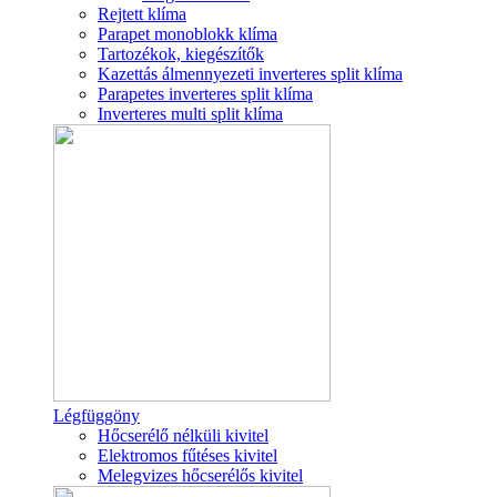
Rejtett klíma
Parapet monoblokk klíma
Tartozékok, kiegészítők
Kazettás álmennyezeti inverteres split klíma
Parapetes inverteres split klíma
Inverteres multi split klíma
Légfüggöny
Hőcserélő nélküli kivitel
Elektromos fűtéses kivitel
Melegvizes hőcserélős kivitel