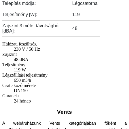
Telepítés módja:
Légcsatorna
Teljesítmény [W]:
119
Zajszint 3 méter távolságból
48
[dBA]:
Hálózati feszültség
230 V / 50 Hz
Zajszint
48 dBA
Teljesítmény
119 W
Légszállítási teljesítmény
650 m3/h
Csatlakozó mérete
DN150
Garancia
24 hónap
Vents
A webáruházunk Vents kategóriájában főként a 