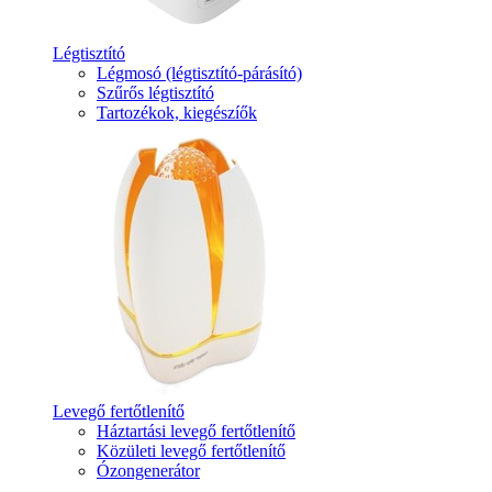
Légtisztító
Légmosó (légtisztító-párásító)
Szűrős légtisztító
Tartozékok, kiegészíők
Levegő fertőtlenítő
Háztartási levegő fertőtlenítő
Közületi levegő fertőtlenítő
Ózongenerátor