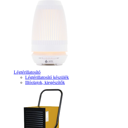
Légtérillatosító
Légtérillatosító készülék
Illóolajok, kiegészítők