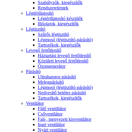
Szabályzók, kiegészítők
Rendszerelemek
Légtérillatosító
Légtérillatosító készülék
Illóolajok, kiegészítők
Légtisztító
Szűrős légtisztító
Légmosó (légtisztító-párásító)
Tartozékok, kiegészíők
Levegő fertőtlenítő
Háztartási levegő fertőtlenítő
Közületi levegő fertőtlenítő
Ózongenerátor
Párásító
Ultrahangos párásító
Melegpárásító
Légmosó (légtisztító-párásító)
Nedvesítő betétes párásító
Tartozékok, kiegészítők
Ventilátor
Fűtő ventillátor
Csőventilátor
Fali-, menyezeti kisventilátor
Ipari ventilátor
Nyári ventilátor