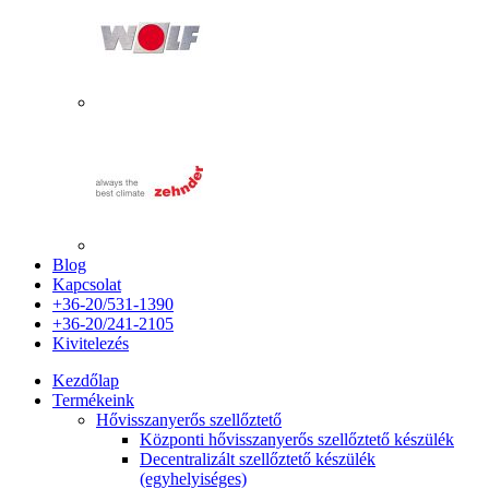
Blog
Kapcsolat
+36-20/531-1390
+36-20/241-2105
Kivitelezés
Kezdőlap
Termékeink
Hővisszanyerős szellőztető
Központi hővisszanyerős szellőztető készülék
Decentralizált szellőztető készülék
(egyhelyiséges)