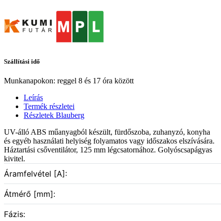
Szállítási idő
Munkanapokon: reggel 8 és 17 óra között
Leírás
Termék részletei
Részletek Blauberg
UV-álló ABS műanyagból készült, fürdőszoba, zuhanyzó, konyha
és egyéb használati helyiség folyamatos vagy időszakos elszívására.
Háztartási csőventilátor, 125 mm légcsatornához. Golyóscsapágyas
kivitel.
Áramfelvétel [A]:
Átmérő [mm]:
Fázis: