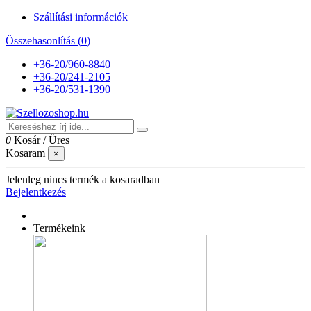
Szállítási információk
Összehasonlítás (
0
)
+36-20/960-8840
+36-20/241-2105
+36-20/531-1390
0
Kosár
/
Üres
Kosaram
×
Jelenleg nincs termék a kosaradban
Bejelentkezés
Termékeink