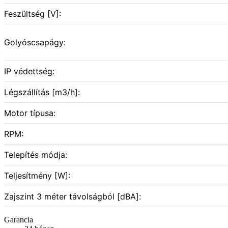
Feszültség [V]:
Golyóscsapágy:
IP védettség:
Légszállítás [m3/h]:
Motor típusa:
RPM:
Telepítés módja:
Teljesítmény [W]:
Zajszint 3 méter távolságból [dBA]:
Garancia