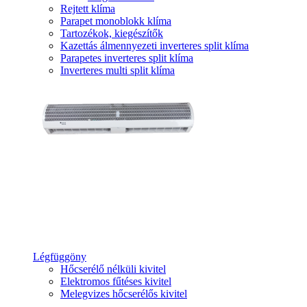
Rejtett klíma
Parapet monoblokk klíma
Tartozékok, kiegészítők
Kazettás álmennyezeti inverteres split klíma
Parapetes inverteres split klíma
Inverteres multi split klíma
Légfüggöny
Hőcserélő nélküli kivitel
Elektromos fűtéses kivitel
Melegvizes hőcserélős kivitel