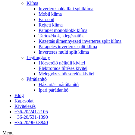
Klíma
Inverteres oldalfali splitklíma
Mobil klíma
Fan-coil
Rejtett klíma
Parapet monoblokk klíma
Tartozékok, kiegészítők
Kazettás álmennyezeti inverteres split klíma
Parapetes inverteres split klíma
Inverteres multi split klíma
Légfüggöny
Hőcserélő nélküli kivitel
Elektromos fűtéses kivitel
Melegvizes hőcserélős kivitel
Párátlanító
Háztartási párátlanító
Ipari párátlanító
Blog
Kapcsolat
Kivitelezés
+36-20/241-2105
+36-20/531-1390
+36-20/960-8840
Menu