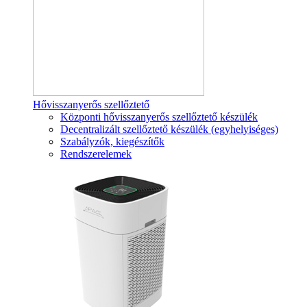
Hővisszanyerős szellőztető
Központi hővisszanyerős szellőztető készülék
Decentralizált szellőztető készülék (egyhelyiséges)
Szabályzók, kiegészítők
Rendszerelemek