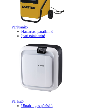
Párátlanító
Háztartási párátlanító
Ipari párátlanító
Párásító
Ultrahangos párásító