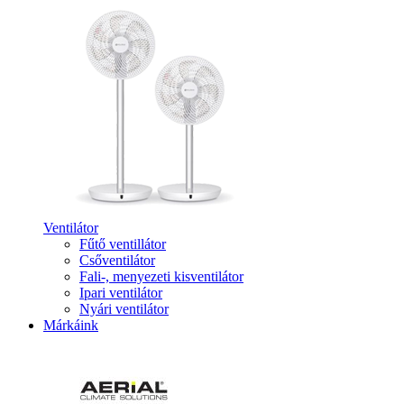
Ventilátor
Fűtő ventillátor
Csőventilátor
Fali-, menyezeti kisventilátor
Ipari ventilátor
Nyári ventilátor
Márkáink