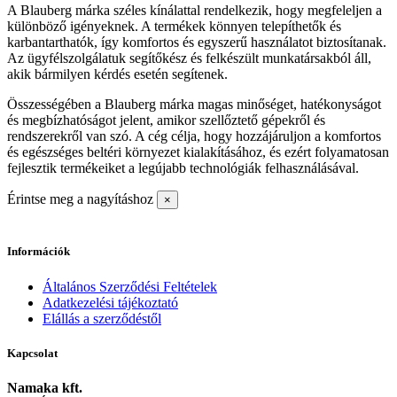
A Blauberg márka széles kínálattal rendelkezik, hogy megfeleljen a
különböző igényeknek. A termékek könnyen telepíthetők és
karbantarthatók, így komfortos és egyszerű használatot biztosítanak.
Az ügyfélszolgálatuk segítőkész és felkészült munkatársakból áll,
akik bármilyen kérdés esetén segítenek.
Összességében a Blauberg márka magas minőséget, hatékonyságot
és megbízhatóságot jelent, amikor szellőztető gépekről és
rendszerekről van szó. A cég célja, hogy hozzájáruljon a komfortos
és egészséges beltéri környezet kialakításához, és ezért folyamatosan
fejlesztik termékeiket a legújabb technológiák felhasználásával.
Érintse meg a nagyításhoz
×
Információk
Általános Szerződési Feltételek
Adatkezelési tájékoztató
Elállás a szerződéstől
Kapcsolat
Namaka kft.