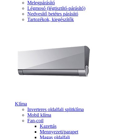
Melegpárásító
Légmosó (légtisztító-párásító)
Nedvesítő betétes párásító
Tartozékok, kiegészítők
Klíma
Inverteres oldalfali splitklíma
Mobil klíma
Fan-coil
Kazettás
Mennyezeti/parapet
Magas oldalfali