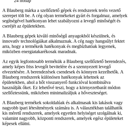
24 hónap
A Blauberg márka a szellőztető gépek és rendszerek terén vezető
szerepet tölt be. A cég olyan termékeket gyárt és forgalmaz, amelyek
segítségével hatékonyan lehet szabályozni a levegő minőségét és
cseréjét az épületekben.
A Blauberg gépek kiváló minőségű anyagokból készülnek, és
innovatív technológiákat alkalmaznak. A cég nagy hangsúlyt fektet
arra, hogy a termékeik hatékonyak és megbízhatóak legyenek,
miközben energiatakarékosak maradnak.
Az egyik legfontosabb termékük a Blauberg szellőztető berendezés,
amely képes friss levegőt bevitelére és a szennyezett levegő
elvezetésére. A berendezések csendesek és könnyen kezelhetők. A
Blauberg rendszerek különösen hatékonyak lehetnek az
épületekben, ahol a hőt visszanyerő funkcióval kombinálva
használják őket. Ez lehetővé teszi, hogy a környezetbarát módon
szellőztessünk, miközben minimalizáljuk a hőveszteséget.
A Blauberg termékek sokoldalúak és alkalmasak kis lakások vagy
nagyobb ipari létesítmények számára is. A választékban találhatók
kis méretű rendszerek, amelyek egyetlen helyiséget szolgálnak ki,
valamint nagyobb, központi rendszerek, amelyek egész épületeket
képesek ellátni.