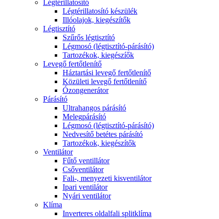
Légtérillatosító
Légtérillatosító készülék
Illóolajok, kiegészítők
Légtisztító
Szűrős légtisztító
Légmosó (légtisztító-párásító)
Tartozékok, kiegészíők
Levegő fertőtlenítő
Háztartási levegő fertőtlenítő
Közületi levegő fertőtlenítő
Ózongenerátor
Párásító
Ultrahangos párásító
Melegpárásító
Légmosó (légtisztító-párásító)
Nedvesítő betétes párásító
Tartozékok, kiegészítők
Ventilátor
Fűtő ventillátor
Csőventilátor
Fali-, menyezeti kisventilátor
Ipari ventilátor
Nyári ventilátor
Klíma
Inverteres oldalfali splitklíma