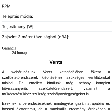
RPM:
Telepítés módja:
Teljesítmény [W]:
Zajszint 3 méter távolságból [dBA]:
Garancia
24 hónap
Vents
A webáruházunk Vents kategóriájában főként a 
szellőztetőrendszerek kiépítéséhez szükséges ventilátorokat 
találod. De emellett kínálunk még néhány komplett 
hővisszanyerős szellőztetőrendszert, valamint a 
működtetésükhöz szükség szabályozóegységeket is.
Ezeknek a berendezéseknek mindegyike igazán strapabíró és 
hosszú élettartamú, de a maximális eredmény érdekében a 