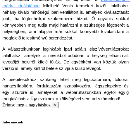
márka kínálatában
fellelhető Vents termékei között találhatsz 
néhány kiváló minőségű ipari ventilátort is, amelyek kiválasztását 
jobb, ha légtechnikai szakemberre bízod. Ő ugyanis sokkal 
könnyebben meg tudja majd határozni a szükséges légcserét a 
helyiségben, ami alapján már sokkal könnyebb kiválasztani a 
megfelelő teljesítményű berendezést.
A választékunkban leginkább ipari axiális elszívóventilátorokat 
találhatsz, amelyek a nevükből adódóan a helység elhasznált 
levegőjét belülről kifelé fújják. De egyébként van köztük olyan 
verzió is, amely kintről befelé szívja a külső levegőt. 
A beépítésükhöz szükség lehet még légcsatornára, toldóra, 
hangcsillapítóra, fordulatszám szabályozóra, légszelepekre és 
egy szűrőre is, amelyeket a webáruházunkban egytől egyig 
megtalálhatsz. Így ezeknek a költségével sem árt számolnod!
Érintse meg a nagyításhoz
×
Információk