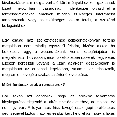
kiválasztásukat mindig a várható körülményekhez kell igazítanod. 
Ezért mielőtt bármit vásárolnál, mindenképpen olvasd el a 
termékadatlapokat, amelyek minden szükséges információt 
tartalmaznak, vagy ha szükséges, akkor fordulj a szakértő 
kollégáinkhoz!
Egy családi ház szellőztetésének költséghatékonyan történő 
megoldása nem mindig egyszerű feladat, kivéve akkor, ha 
befektetsz egy, a webáruházunk Vents kategóriájában is 
megtalálható hővisszanyerős szellőztetőrendszerek egyikébe. 
Ezeken keresztül ugyanis a „zárt ablakos” időszakokban is 
megoldható az otthonod légellátása, valamint az elhasznált, 
megromlott levegő a szabadba történő kivezetése.
Miért fontosak ezek a rendszerek?
Bár sokan azt gondolják, hogy az ablakok folyamatos 
kinyitogatása elegendő a lakás szellőztetéséhez, de sajnos ez 
nem így van. A folyamatos friss levegő csak gépi szellőztetés 
segítségével biztosítható, és ezáltal kerülhető el az, hogy a lakás 