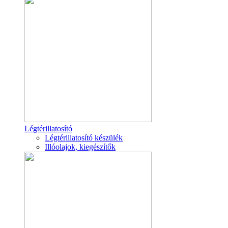
Légtérillatosító
Légtérillatosító készülék
Illóolajok, kiegészítők