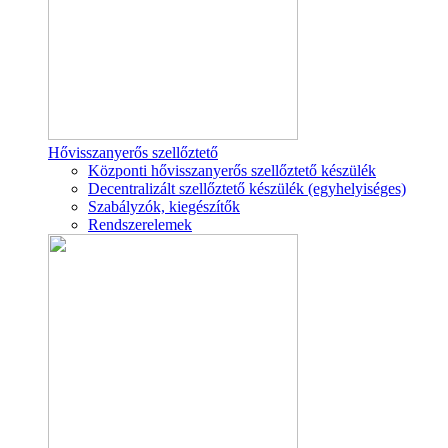
Hővisszanyerős szellőztető
Központi hővisszanyerős szellőztető készülék
Decentralizált szellőztető készülék (egyhelyiséges)
Szabályzók, kiegészítők
Rendszerelemek