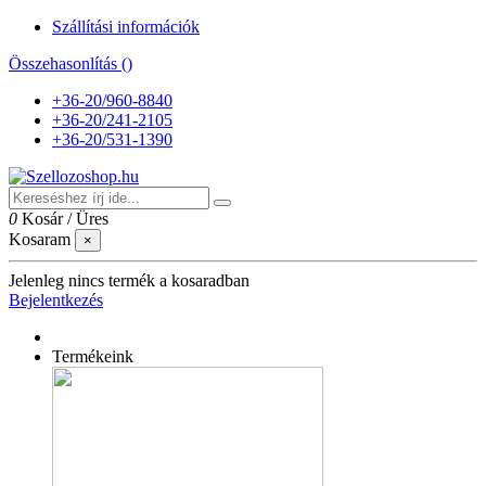
Szállítási információk
Összehasonlítás (
)
+36-20/960-8840
+36-20/241-2105
+36-20/531-1390
0
Kosár
/
Üres
Kosaram
×
Jelenleg nincs termék a kosaradban
Bejelentkezés
Termékeink