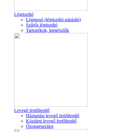
Légtisztító
Légmosó (légtisztító-párásító)
Szűrős légtisztító
Tartozékok, kiegészíők
Levegő fertőtlenítő
Háztartási levegő fertőtlenítő
Közületi levegő fertőtlenítő
Ózongenerátor