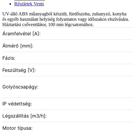
Részletek Vents
UV-álló ABS műanyagból készült, fürdőszoba, zuhanyzó, konyha
és egyéb használati helyiség folyamatos vagy időszakos elszívására.
Háztartási csőventilátor, 100 mm légcsatornához.
Áramfelvétel [A]:
Átmérő [mm]:
Fázis:
Feszültség [V]:
Golyóscsapágy:
IP védettség:
Légszállítás [m3/h]:
Motor típusa: