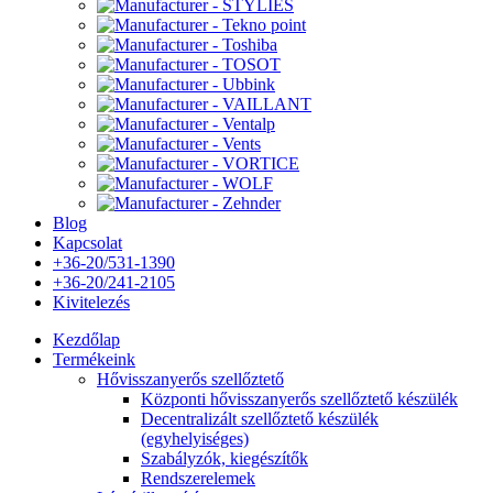
Blog
Kapcsolat
+36-20/531-1390
+36-20/241-2105
Kivitelezés
Kezdőlap
Termékeink
Hővisszanyerős szellőztető
Központi hővisszanyerős szellőztető készülék
Decentralizált szellőztető készülék
(egyhelyiséges)
Szabályzók, kiegészítők
Rendszerelemek