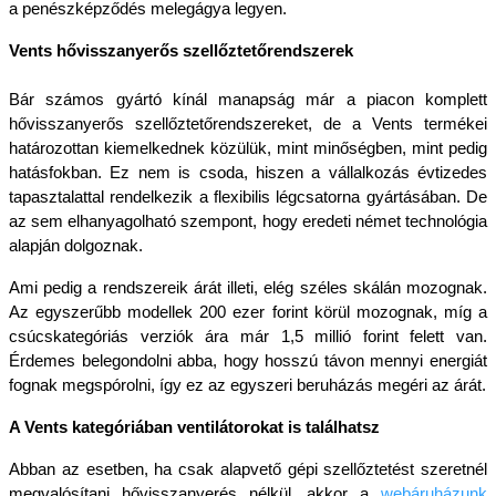
a penészképződés melegágya legyen.
Vents hővisszanyerős szellőztetőrendszerek
Bár számos gyártó kínál manapság már a piacon komplett 
hővisszanyerős szellőztetőrendszereket, de a Vents termékei 
határozottan kiemelkednek közülük, mint minőségben, mint pedig 
hatásfokban. Ez nem is csoda, hiszen a vállalkozás évtizedes 
tapasztalattal rendelkezik a flexibilis légcsatorna gyártásában. De 
az sem elhanyagolható szempont, hogy eredeti német technológia 
alapján dolgoznak.
Ami pedig a rendszereik árát illeti, elég széles skálán mozognak. 
Az egyszerűbb modellek 200 ezer forint körül mozognak, míg a 
csúcskategóriás verziók ára már 1,5 millió forint felett van. 
Érdemes belegondolni abba, hogy hosszú távon mennyi energiát 
fognak megspórolni, így ez az egyszeri beruházás megéri az árát.
A Vents kategóriában ventilátorokat is találhatsz
Abban az esetben, ha csak alapvető gépi szellőztetést szeretnél 
megvalósítani hővisszanyerés nélkül, akkor a 
webáruházunk 