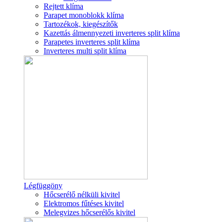
Rejtett klíma
Parapet monoblokk klíma
Tartozékok, kiegészítők
Kazettás álmennyezeti inverteres split klíma
Parapetes inverteres split klíma
Inverteres multi split klíma
Légfüggöny
Hőcserélő nélküli kivitel
Elektromos fűtéses kivitel
Melegvizes hőcserélős kivitel