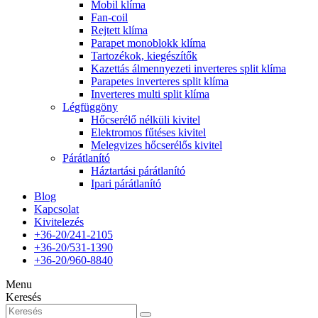
Mobil klíma
Fan-coil
Rejtett klíma
Parapet monoblokk klíma
Tartozékok, kiegészítők
Kazettás álmennyezeti inverteres split klíma
Parapetes inverteres split klíma
Inverteres multi split klíma
Légfüggöny
Hőcserélő nélküli kivitel
Elektromos fűtéses kivitel
Melegvizes hőcserélős kivitel
Párátlanító
Háztartási párátlanító
Ipari párátlanító
Blog
Kapcsolat
Kivitelezés
+36-20/241-2105
+36-20/531-1390
+36-20/960-8840
Menu
Keresés