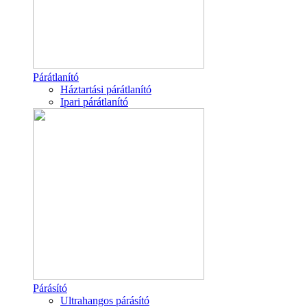
Párátlanító
Háztartási párátlanító
Ipari párátlanító
Párásító
Ultrahangos párásító