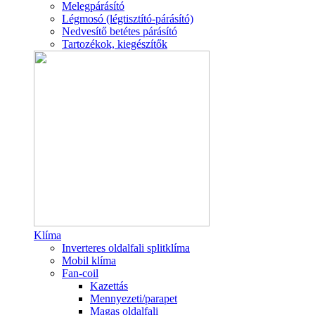
Melegpárásító
Légmosó (légtisztító-párásító)
Nedvesítő betétes párásító
Tartozékok, kiegészítők
Klíma
Inverteres oldalfali splitklíma
Mobil klíma
Fan-coil
Kazettás
Mennyezeti/parapet
Magas oldalfali