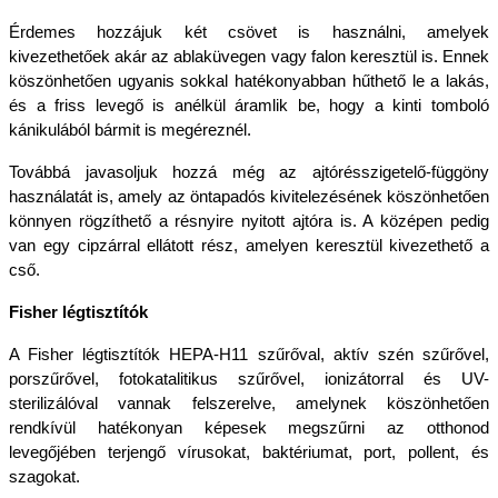
Érdemes hozzájuk két csövet is használni, amelyek 
kivezethetőek akár az ablaküvegen vagy falon keresztül is. Ennek 
köszönhetően ugyanis sokkal hatékonyabban hűthető le a lakás, 
és a friss levegő is anélkül áramlik be, hogy a kinti tomboló 
kánikulából bármit is megéreznél. 
Továbbá javasoljuk hozzá még az ajtórésszigetelő-függöny 
használatát is, amely az öntapadós kivitelezésének köszönhetően 
könnyen rögzíthető a résnyire nyitott ajtóra is. A középen pedig 
van egy cipzárral ellátott rész, amelyen keresztül kivezethető a 
cső.
Fisher légtisztítók
A Fisher légtisztítók HEPA-H11 szűrőval, aktív szén szűrővel, 
porszűrővel, fotokatalitikus szűrővel, ionizátorral és UV-
sterilizálóval vannak felszerelve, amelynek köszönhetően 
rendkívül hatékonyan képesek megszűrni az otthonod 
levegőjében terjengő vírusokat, baktériumat, port, pollent, és 
szagokat.