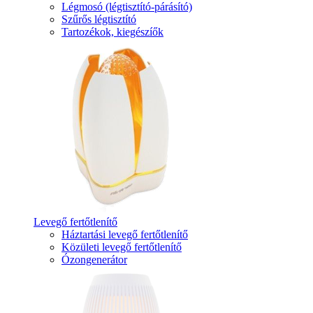
Légmosó (légtisztító-párásító)
Szűrős légtisztító
Tartozékok, kiegészíők
Levegő fertőtlenítő
Háztartási levegő fertőtlenítő
Közületi levegő fertőtlenítő
Ózongenerátor