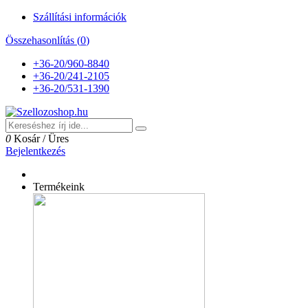
Szállítási információk
Összehasonlítás (
0
)
+36-20/960-8840
+36-20/241-2105
+36-20/531-1390
0
Kosár
/
Üres
Bejelentkezés
Termékeink