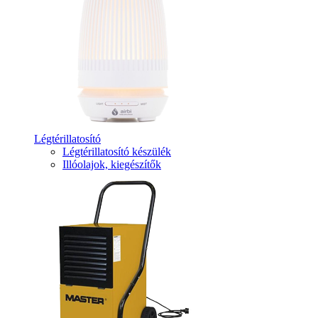
Légtérillatosító
Légtérillatosító készülék
Illóolajok, kiegészítők