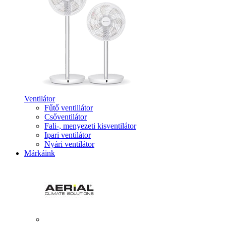
Ventilátor
Fűtő ventillátor
Csőventilátor
Fali-, menyezeti kisventilátor
Ipari ventilátor
Nyári ventilátor
Márkáink