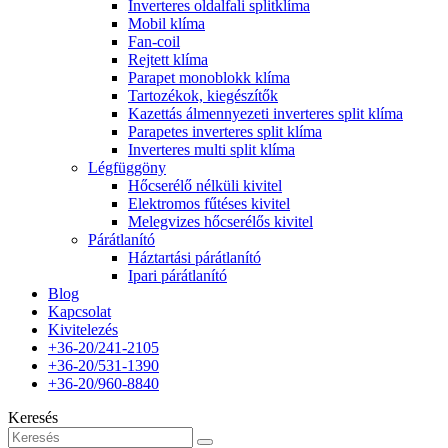
Inverteres oldalfali splitklíma
Mobil klíma
Fan-coil
Rejtett klíma
Parapet monoblokk klíma
Tartozékok, kiegészítők
Kazettás álmennyezeti inverteres split klíma
Parapetes inverteres split klíma
Inverteres multi split klíma
Légfüggöny
Hőcserélő nélküli kivitel
Elektromos fűtéses kivitel
Melegvizes hőcserélős kivitel
Párátlanító
Háztartási párátlanító
Ipari párátlanító
Blog
Kapcsolat
Kivitelezés
+36-20/241-2105
+36-20/531-1390
+36-20/960-8840
Keresés