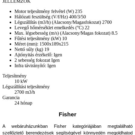
JELLEMZŐK
Motor teljesítmény felvétel (W) 235
Hálózati feszültség (V/f/Hz) 400/3/50
Légszállítás (m3/h) (Alacsony/Magasfokozat) 2700
Levegő hőmérséklet emelkedés (°C) 22
Max. légsebesség (m/s) (Alacsony/Magas fokozat) 8.5
Fűtési teljesítmény (kW) 10
Méret (mm): 1500x189x215
Nettó súly (kg) 19
Ajtónyitás érzékelő: Igen
2 sebesség fokozat Igen
Infra távirányító: Igen
Teljesítmény
10 kW
Légszállítási teljesítmény
2700 m3/h
Garancia
24 hónap
Fisher
A webáruházunkban Fisher kategóriájában megtalálható 
szellőztető berendezések segítségével könnyedén megoldhatod 