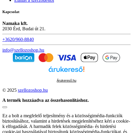
Elállás a szerződéstől
Kapcsolat
Namaka kft.
2030 Érd, Budai út 21.
+3620/960-8840
info@szellozoshop.hu
Árukereső.hu
© 2025
szellozoshop.hu
A termék hozzáadva az összehasonlításhoz.
Ez a bolt a megfelelő teljesítmény és a közösségimédia-funkciók
biztosításához, valamint a hirdetések megjelenítéséhez kéri a cookie-
k elfogadását. A harmadik felek közösségimédia- és hirdetési
cookie-jai használatával biztosítunk közösségimédia-funkciókat, és