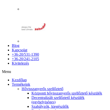
Blog
Kapcsolat
+36-20/531-1390
+36-20/241-2105
Kivitelezés
Menu
Kezdőlap
Termékeink
Hővisszanyerős szellőztető
Központi hővisszanyerős szellőztető készülék
Decentralizált szellőztető készülék
(egyhelyiséges)
Szabályzók, kiegészítők