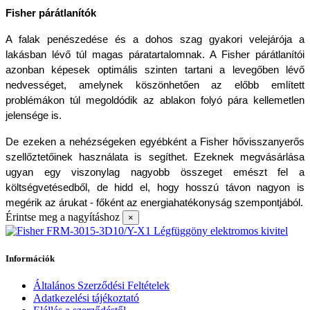
Fisher párátlanítók
A falak penészedése és a dohos szag gyakori velejárója a 
lakásban lévő túl magas páratartalomnak. A Fisher párátlanítói 
azonban képesek optimális szinten tartani a levegőben lévő 
nedvességet, amelynek köszönhetően az előbb említett 
problémákon túl megoldódik az ablakon folyó pára kellemetlen 
jelensége is.
De ezeken a nehézségeken egyébként a Fisher hővisszanyerős 
szellőztetőinek használata is segíthet. Ezeknek megvásárlása 
ugyan egy viszonylag nagyobb összeget emészt fel a 
költségvetésedből, de hidd el, hogy hosszú távon nagyon is 
megérik az árukat - főként az energiahatékonyság szempontjából.
Érintse meg a nagyításhoz
×
Információk
Általános Szerződési Feltételek
Adatkezelési tájékoztató