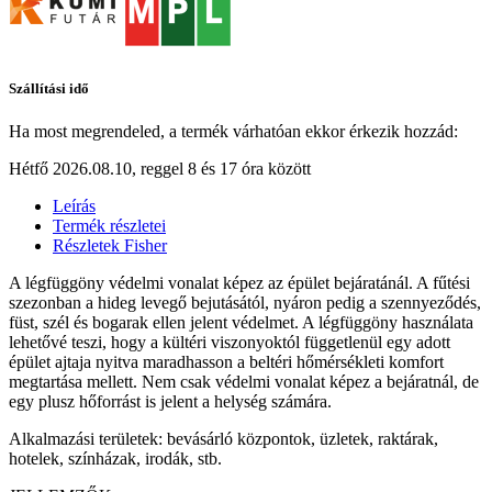
Szállítási idő
Ha most megrendeled, a termék várhatóan ekkor érkezik hozzád:
Hétfő 2026.08.10, reggel 8 és 17 óra között
Leírás
Termék részletei
Részletek Fisher
A légfüggöny védelmi vonalat képez az épület bejáratánál. A fűtési
szezonban a hideg levegő bejutásától, nyáron pedig a szennyeződés,
füst, szél és bogarak ellen jelent védelmet. A légfüggöny használata
lehetővé teszi, hogy a kültéri viszonyoktól függetlenül egy adott
épület ajtaja nyitva maradhasson a beltéri hőmérsékleti komfort
megtartása mellett. Nem csak védelmi vonalat képez a bejáratnál, de
egy plusz hőforrást is jelent a helység számára.
Alkalmazási területek: bevásárló központok, üzletek, raktárak,
hotelek, színházak, irodák, stb.