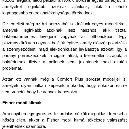
között megtalálhatod például a Nordic sorozat egyes darabjait is, 
amelyeket leginkább azoknak ajánlunk, akik a lehető 
legmagasabb energiahatékonyságra törekednek. 
De emellett még az Art sorozatból is kínálunk egyes modelleket, 
amelyek leginkább azoknak lesz hasznos, akik tiszta, 
baktériummentes levegőre vágynak az otthonukban. Egy 
plazmaszűrő van ugyanis beléjük építve, amely először polarizálja 
a szennyeződést, majd elektronikusan leválasztja azokat. Így a 
parányi porrészecskék, a cigarettafüst, a kellemetlen szagok, a 
baktériumok illetve a pollenek sem jelentenek majd ezután 
problémát.
Aztán ott vannak még a Comfort Plus sorozat modelljei is, 
amelyek olyan halkan képesek működni, hogy sokszor észre 
sem vehető, hogy be vannak kapcsolva. 
Fisher mobil klímák
Amennyiben egy gyors és felfordulás nélküli megoldást keresel a 
hőség ellen, akkor a Fisher mobil klímái tökéletes választást 
jelenthetnek számodra. 