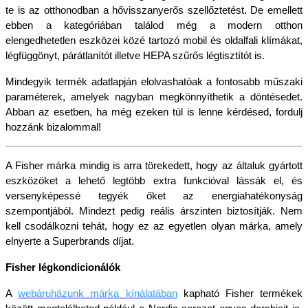
te is az otthonodban a hővisszanyerős szellőztetést. De emellett 
ebben a kategóriában találod még a modern otthon 
elengedhetetlen eszközei közé tartozó mobil és oldalfali klímákat, 
légfüggönyt, párátlanítót illetve HEPA szűrős légtisztítót is.
Mindegyik termék adatlapján elolvashatóak a fontosabb műszaki 
paraméterek, amelyek nagyban megkönnyíthetik a döntésedet. 
Abban az esetben, ha még ezeken túl is lenne kérdésed, fordulj 
hozzánk bizalommal!
A Fisher márka mindig is arra törekedett, hogy az általuk gyártott 
eszközöket a lehető legtöbb extra funkcióval lássák el, és 
versenyképessé tegyék őket az energiahatékonyság 
szempontjából. Mindezt pedig reális árszinten biztosítják. Nem 
kell csodálkozni tehát, hogy ez az egyetlen olyan márka, amely 
elnyerte a Superbrands díjat.
Fisher légkondicionálók
A
webáruházunk márka kínálatában
kapható Fisher termékek 