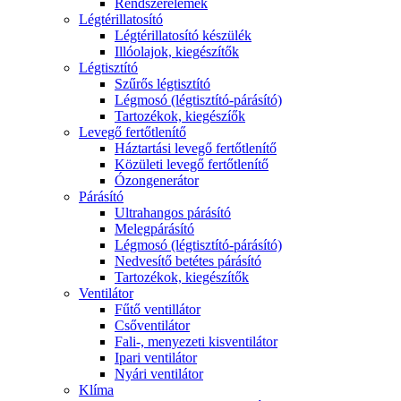
Rendszerelemek
Légtérillatosító
Légtérillatosító készülék
Illóolajok, kiegészítők
Légtisztító
Szűrős légtisztító
Légmosó (légtisztító-párásító)
Tartozékok, kiegészíők
Levegő fertőtlenítő
Háztartási levegő fertőtlenítő
Közületi levegő fertőtlenítő
Ózongenerátor
Párásító
Ultrahangos párásító
Melegpárásító
Légmosó (légtisztító-párásító)
Nedvesítő betétes párásító
Tartozékok, kiegészítők
Ventilátor
Fűtő ventillátor
Csőventilátor
Fali-, menyezeti kisventilátor
Ipari ventilátor
Nyári ventilátor
Klíma