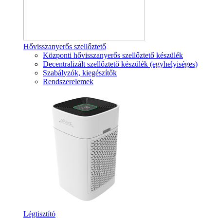
Hővisszanyerős szellőztető
Központi hővisszanyerős szellőztető készülék
Decentralizált szellőztető készülék (egyhelyiséges)
Szabályzók, kiegészítők
Rendszerelemek
Légtisztító