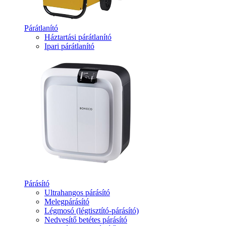
Párátlanító
Háztartási párátlanító
Ipari párátlanító
Párásító
Ultrahangos párásító
Melegpárásító
Légmosó (légtisztító-párásító)
Nedvesítő betétes párásító