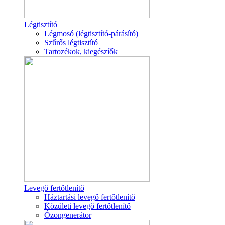
Légtisztító
Légmosó (légtisztító-párásító)
Szűrős légtisztító
Tartozékok, kiegészíők
Levegő fertőtlenítő
Háztartási levegő fertőtlenítő
Közületi levegő fertőtlenítő
Ózongenerátor