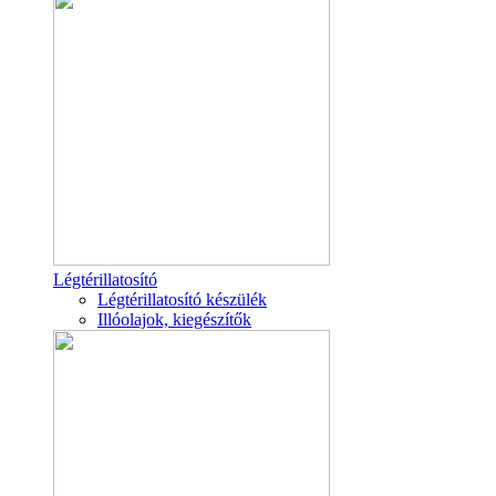
Légtérillatosító
Légtérillatosító készülék
Illóolajok, kiegészítők