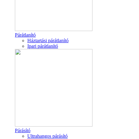
Párátlanító
Háztartási párátlanító
Ipari párátlanító
Párásító
Ultrahangos párásító