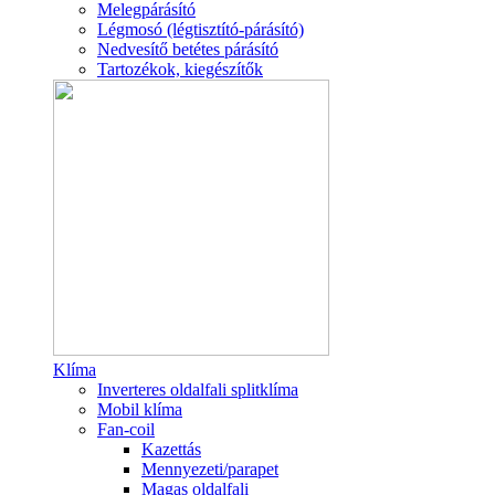
Melegpárásító
Légmosó (légtisztító-párásító)
Nedvesítő betétes párásító
Tartozékok, kiegészítők
Klíma
Inverteres oldalfali splitklíma
Mobil klíma
Fan-coil
Kazettás
Mennyezeti/parapet
Magas oldalfali