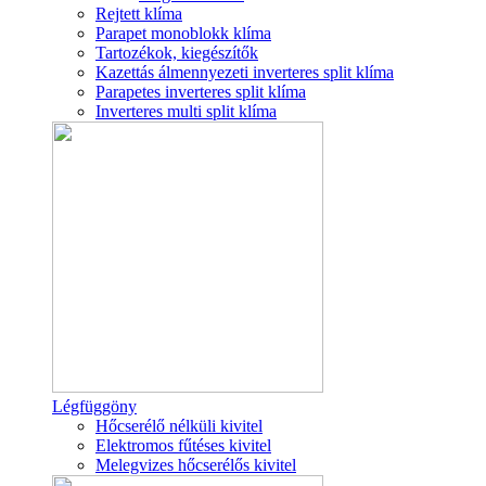
Rejtett klíma
Parapet monoblokk klíma
Tartozékok, kiegészítők
Kazettás álmennyezeti inverteres split klíma
Parapetes inverteres split klíma
Inverteres multi split klíma
Légfüggöny
Hőcserélő nélküli kivitel
Elektromos fűtéses kivitel
Melegvizes hőcserélős kivitel