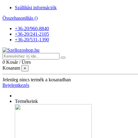
Szállítási információk
Összehasonlítás (
)
+36-20/960-8840
+36-20/241-2105
+36-20/531-1390
0
Kosár
/
Üres
Kosaram
×
Jelenleg nincs termék a kosaradban
Bejelentkezés
Termékeink