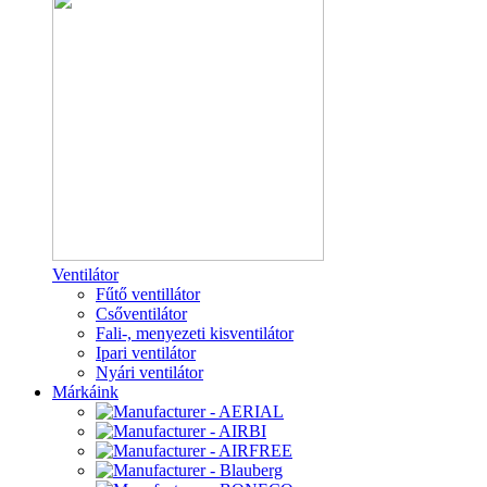
Ventilátor
Fűtő ventillátor
Csőventilátor
Fali-, menyezeti kisventilátor
Ipari ventilátor
Nyári ventilátor
Márkáink