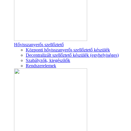
Hővisszanyerős szellőztető
Központi hővisszanyerős szellőztető készülék
Decentralizált szellőztető készülék (egyhelyiséges)
Szabályzók, kiegészítők
Rendszerelemek