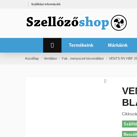
Szállítási információk
Termékeink
Márkáink
Kezdőlap
Ventilátor
Fali-, menyezeti kisventilátor
VENTS RV HBF 25
VE
BL
Cikksz
Szállít
Beszáll