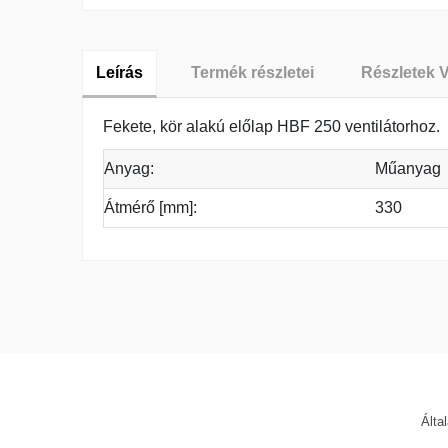
Leírás
Termék részletei
Részletek 
Fekete, kör alakú előlap HBF 250 ventilátorhoz.
Anyag:
Műanyag
Átmérő [mm]:
330
Garancia
A webáruházunk Vents kategóriájában főként a sz
hővisszanyerős szellőztetőrendszert, valamint a m
Ezeknek a berendezéseknek mindegyike igazán strap
kell igazítanod. Ezért mielőtt bármit vásárolnál,
akkor fordulj a szakértő kollégáinkhoz!
Álta
Egy családi ház szellőztetésének költséghatékonyan
is megtalálható hővisszanyerős szellőztetőrendszere