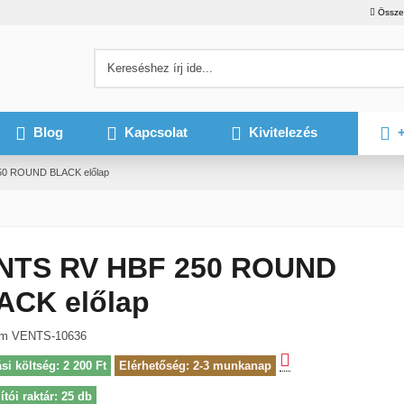
Össze
Blog
Kapcsolat
Kivitelezés
+
0 ROUND BLACK előlap
NTS RV HBF 250 ROUND
ACK előlap
ám
VENTS-10636
ási költség: 2 200 Ft
Elérhetőség: 2-3 munkanap
ítói raktár: 25 db