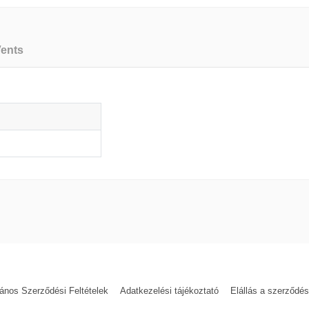
Vents
Vents
0 hónap
ellőztetőrendszerek kiépítéséhez szükséges ventilátorokat ta
űködtetésükhöz szükség szabályozóegységeket is.
abíró és hosszú élettartamú, de a maximális eredmény érdekében 
 mindenképpen olvasd el a termékadatlapokat, amelyek minden szüks
lános Szerződési Feltételek
Adatkezelési tájékoztató
Elállás a szerződés
 történő megoldása nem mindig egyszerű feladat, kivéve akkor, ha b
k egyikébe. Ezeken keresztül ugyanis a „zárt ablakos” időszakokban