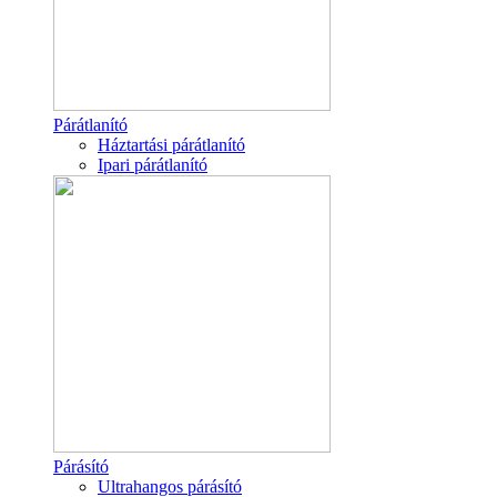
Párátlanító
Háztartási párátlanító
Ipari párátlanító
Párásító
Ultrahangos párásító