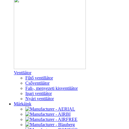
Ventilátor
Fűtő ventillátor
Csőventilátor
Fali-, menyezeti kisventilátor
Ipari ventilátor
Nyári ventilátor
Márkáink