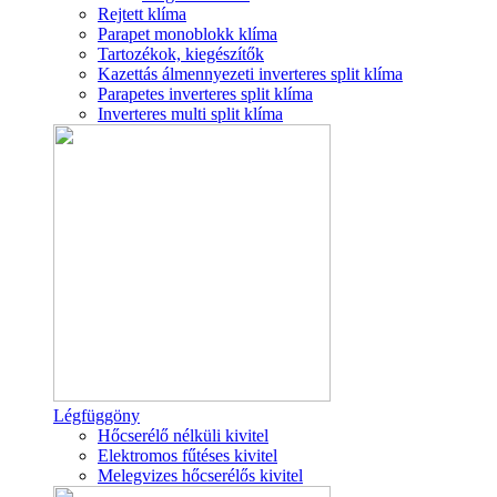
Rejtett klíma
Parapet monoblokk klíma
Tartozékok, kiegészítők
Kazettás álmennyezeti inverteres split klíma
Parapetes inverteres split klíma
Inverteres multi split klíma
Légfüggöny
Hőcserélő nélküli kivitel
Elektromos fűtéses kivitel
Melegvizes hőcserélős kivitel