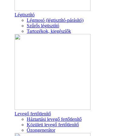
Légtisztító
Légmosó (légtisztító-párásító)
Szűrős légtisztító
Tartozékok, kiegészíők
Levegő fertőtlenítő
Háztartási levegő fertőtlenítő
Közületi levegő fertőtlenítő
Ózongenerátor