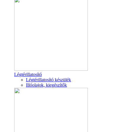
Légtérillatosító
Légtérillatosító készülék
Illóolajok, kiegészítők