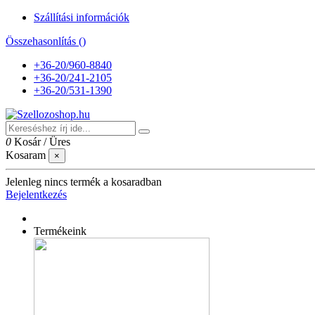
Szállítási információk
Összehasonlítás (
)
+36-20/960-8840
+36-20/241-2105
+36-20/531-1390
0
Kosár
/
Üres
Kosaram
×
Jelenleg nincs termék a kosaradban
Bejelentkezés
Termékeink