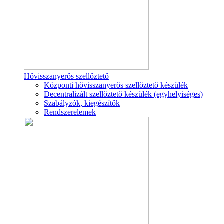
Hővisszanyerős szellőztető
Központi hővisszanyerős szellőztető készülék
Decentralizált szellőztető készülék (egyhelyiséges)
Szabályzók, kiegészítők
Rendszerelemek