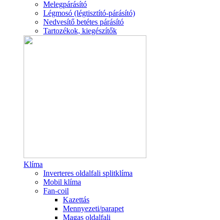
Melegpárásító
Légmosó (légtisztító-párásító)
Nedvesítő betétes párásító
Tartozékok, kiegészítők
Klíma
Inverteres oldalfali splitklíma
Mobil klíma
Fan-coil
Kazettás
Mennyezeti/parapet
Magas oldalfali