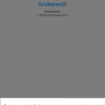
karbantarthatók, így komfortos és egyszerű használatot biztosítanak.
Az ügyfélszolgálatuk segítőkész és felkészült munkatársakból áll, akik
bármilyen kérdés esetén segítenek.
Árukereső.hu
Összességében a Blauberg márka magas minőséget, hatékonyságot
© 2025
szellozoshop.hu
és megbízhatóságot jelent, amikor szellőztető gépekről és
rendszerekről van szó. A cég célja, hogy hozzájáruljon a komfortos és
egészséges beltéri környezet kialakításához, és ezért folyamatosan
fejlesztik termékeiket a legújabb technológiák felhasználásával.