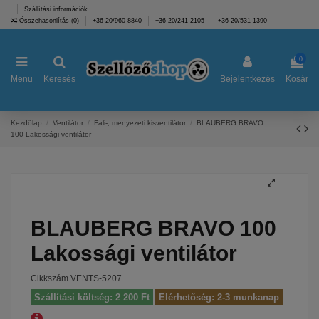
Szállítási információk
Összehasonlítás (
0
)
+36-20/960-8840
+36-20/241-2105
+36-20/531-1390
0
Menu
Keresés
Bejelentkezés
Kosár
Kezdőlap
Ventilátor
Fali-, menyezeti kisventilátor
BLAUBERG BRAVO
100 Lakossági ventilátor
BLAUBERG BRAVO 100
Lakossági ventilátor
Cikkszám
VENTS-5207
Szállítási költség: 2 200 Ft
Elérhetőség: 2-3 munkanap