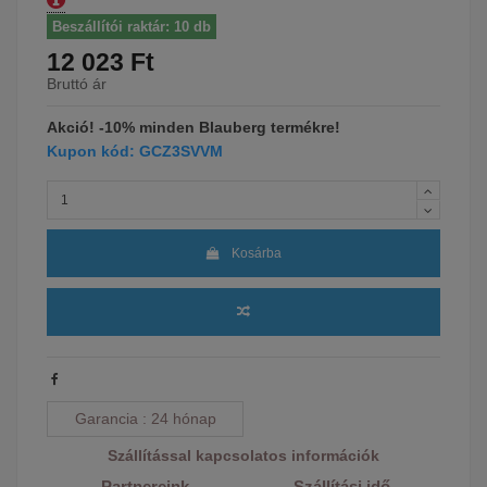
Beszállítói raktár: 10 db
12 023 Ft
Bruttó ár
Akció! -10% minden Blauberg termékre!
Kupon kód: GCZ3SVVM
Kosárba
Garancia
24 hónap
Szállítással kapcsolatos információk
Partnereink
Szállítási idő