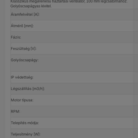
Klasszikus megjelenésű háztartási ventilátor, 100 mm légcsatornához.
Golyóscsapágyas kivitel.
Áramfelvétel [A]:
Átmérő [mm]:
Fázis:
Feszültség [V]:
Golyóscsapágy:
IP védettség:
Légszállítás [m3/h]:
Motor típusa:
RPM:
Telepítés módja:
Teljesítmény [W]: