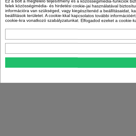
Ez a bolt a megfelelő teljesítmény és a közösségimédia-funkciók biz
felek közösségimédia- és hirdetési cookie-jai használatával biztosí
információra van szükséged, vagy kiegészítenéd a beállításaidat, ka
beállítások területet. A cookie-kkal kapcsolatos további információ
cookie-kra vonatkozó szabályzatunkat. Elfogadod ezeket a cookie-ka