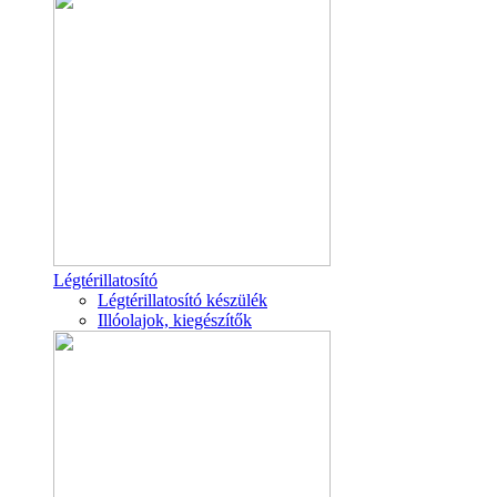
Légtérillatosító
Légtérillatosító készülék
Illóolajok, kiegészítők