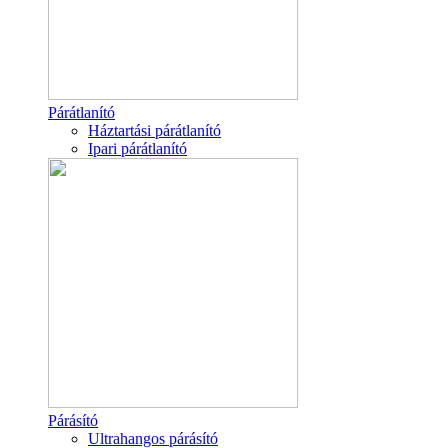
Párátlanító
Háztartási párátlanító
Ipari párátlanító
Párásító
Ultrahangos párásító