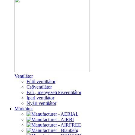
Ventilátor
Fűtő ventillátor
Csőventilátor
Fali-, menyezeti kisventilátor
Ipari ventilátor
Nyári ventilátor
Márkáink