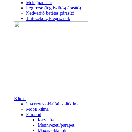
Melegpárásító
Légmosó (légtisztító-párásító)
Nedvesítő betétes párásító
Tartozékok, kiegészítők
Klíma
Inverteres oldalfali splitklíma
Mobil klíma
Fan-coil
Kazettás
Mennyezeti/parapet
Magas oldalfali