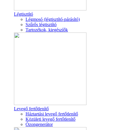
Légtisztító
Légmosó (légtisztító-párásító)
Szűrős légtisztító
Tartozékok, kiegészíők
Levegő fertőtlenítő
Háztartási levegő fertőtlenítő
Közületi levegő fertőtlenítő
Ózongenerátor