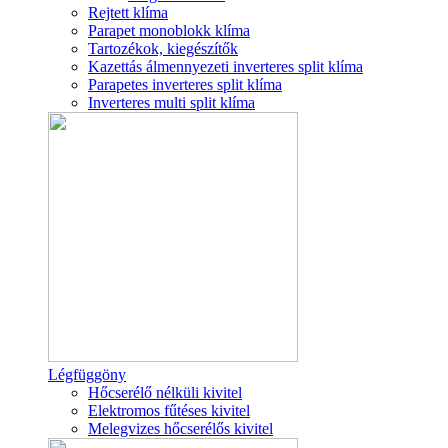
Rejtett klíma
Parapet monoblokk klíma
Tartozékok, kiegészítők
Kazettás álmennyezeti inverteres split klíma
Parapetes inverteres split klíma
Inverteres multi split klíma
Légfüggöny
Hőcserélő nélküli kivitel
Elektromos fűtéses kivitel
Melegvizes hőcserélős kivitel