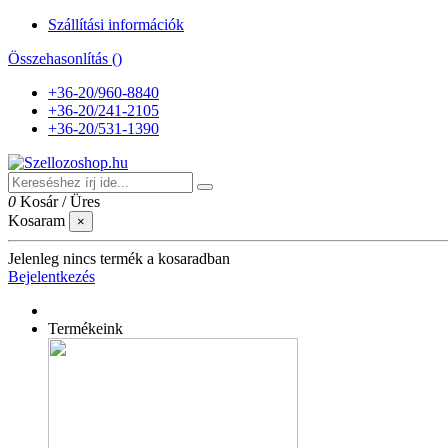
Szállítási információk
Összehasonlítás (
)
+36-20/960-8840
+36-20/241-2105
+36-20/531-1390
0
Kosár
/
Üres
Kosaram
×
Jelenleg nincs termék a kosaradban
Bejelentkezés
Termékeink