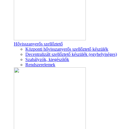
Hővisszanyerős szellőztető
Központi hővisszanyerős szellőztető készülék
Decentralizált szellőztető készülék (egyhelyiséges)
Szabályzók, kiegészítők
Rendszerelemek