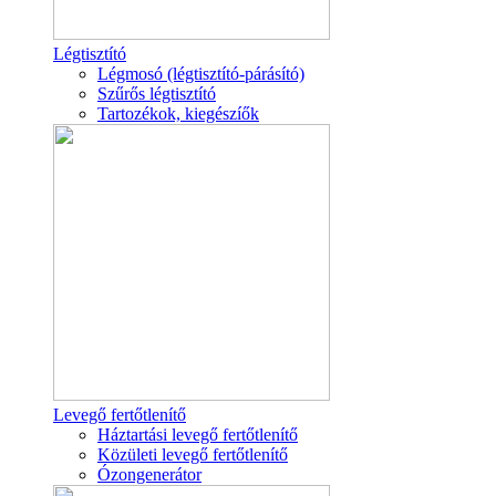
Légtisztító
Légmosó (légtisztító-párásító)
Szűrős légtisztító
Tartozékok, kiegészíők
Levegő fertőtlenítő
Háztartási levegő fertőtlenítő
Közületi levegő fertőtlenítő
Ózongenerátor