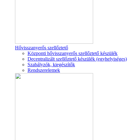
Hővisszanyerős szellőztető
Központi hővisszanyerős szellőztető készülék
Decentralizált szellőztető készülék (egyhelyiséges)
Szabályzók, kiegészítők
Rendszerelemek