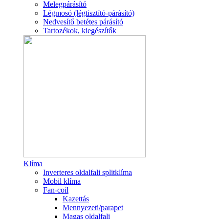
Melegpárásító
Légmosó (légtisztító-párásító)
Nedvesítő betétes párásító
Tartozékok, kiegészítők
Klíma
Inverteres oldalfali splitklíma
Mobil klíma
Fan-coil
Kazettás
Mennyezeti/parapet
Magas oldalfali