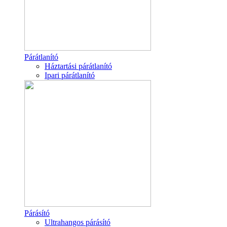
Párátlanító
Háztartási párátlanító
Ipari párátlanító
Párásító
Ultrahangos párásító