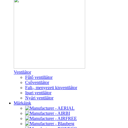
Ventilátor
Fűtő ventillátor
Csőventilátor
Fali-, menyezeti kisventilátor
Ipari ventilátor
Nyári ventilátor
Márkáink