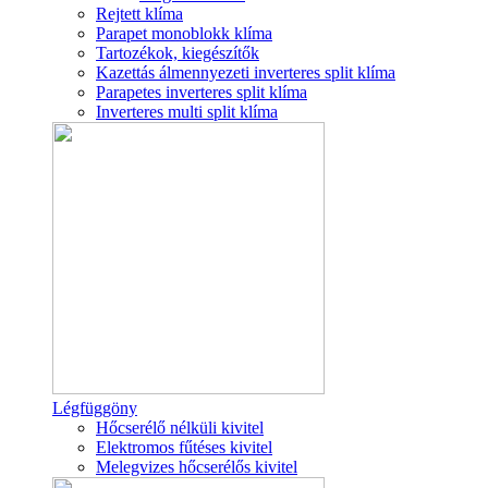
Rejtett klíma
Parapet monoblokk klíma
Tartozékok, kiegészítők
Kazettás álmennyezeti inverteres split klíma
Parapetes inverteres split klíma
Inverteres multi split klíma
Légfüggöny
Hőcserélő nélküli kivitel
Elektromos fűtéses kivitel
Melegvizes hőcserélős kivitel