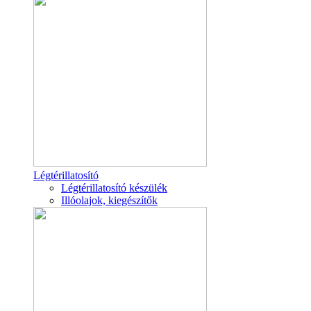
Légtérillatosító
Légtérillatosító készülék
Illóolajok, kiegészítők