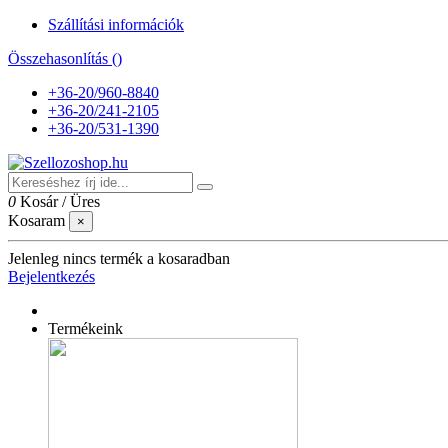
Szállítási információk
Összehasonlítás (
)
+36-20/960-8840
+36-20/241-2105
+36-20/531-1390
0
Kosár
/
Üres
Kosaram
×
Jelenleg nincs termék a kosaradban
Bejelentkezés
Termékeink