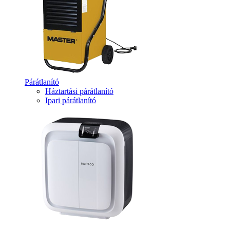
Párátlanító
Háztartási párátlanító
Ipari párátlanító