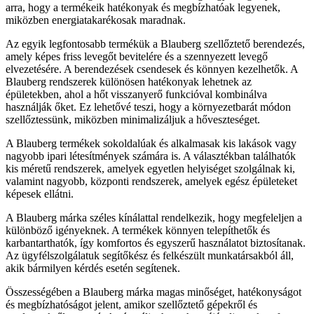
arra, hogy a termékeik hatékonyak és megbízhatóak legyenek,
miközben energiatakarékosak maradnak.
Az egyik legfontosabb termékük a Blauberg szellőztető berendezés,
amely képes friss levegőt bevitelére és a szennyezett levegő
elvezetésére. A berendezések csendesek és könnyen kezelhetők. A
Blauberg rendszerek különösen hatékonyak lehetnek az
épületekben, ahol a hőt visszanyerő funkcióval kombinálva
használják őket. Ez lehetővé teszi, hogy a környezetbarát módon
szellőztessünk, miközben minimalizáljuk a hőveszteséget.
A Blauberg termékek sokoldalúak és alkalmasak kis lakások vagy
nagyobb ipari létesítmények számára is. A választékban találhatók
kis méretű rendszerek, amelyek egyetlen helyiséget szolgálnak ki,
valamint nagyobb, központi rendszerek, amelyek egész épületeket
képesek ellátni.
A Blauberg márka széles kínálattal rendelkezik, hogy megfeleljen a
különböző igényeknek. A termékek könnyen telepíthetők és
karbantarthatók, így komfortos és egyszerű használatot biztosítanak.
Az ügyfélszolgálatuk segítőkész és felkészült munkatársakból áll,
akik bármilyen kérdés esetén segítenek.
Összességében a Blauberg márka magas minőséget, hatékonyságot
és megbízhatóságot jelent, amikor szellőztető gépekről és