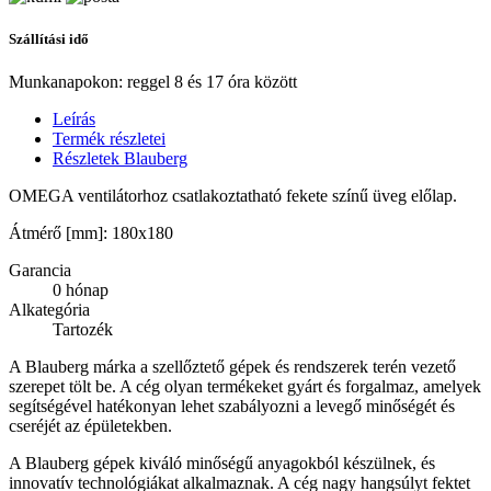
Szállítási idő
Munkanapokon: reggel 8 és 17 óra között
Leírás
Termék részletei
Részletek Blauberg
OMEGA ventilátorhoz csatlakoztatható fekete színű üveg előlap.
Átmérő [mm]:
180x180
Garancia
0 hónap
Alkategória
Tartozék
A Blauberg márka a szellőztető gépek és rendszerek terén vezető
szerepet tölt be. A cég olyan termékeket gyárt és forgalmaz, amelyek
segítségével hatékonyan lehet szabályozni a levegő minőségét és
cseréjét az épületekben.
A Blauberg gépek kiváló minőségű anyagokból készülnek, és
innovatív technológiákat alkalmaznak. A cég nagy hangsúlyt fektet