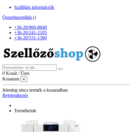
Szállítási információk
Összehasonlítás (
)
+36-20/960-8840
+36-20/241-2105
+36-20/531-1390
0
Kosár
/
Üres
Kosaram
×
Jelenleg nincs termék a kosaradban
Bejelentkezés
Termékeink