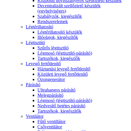
Központi hővisszanyerős szellőztető készülék
Decentralizált szellőztető készülék
(egyhelyiséges)
Szabályzók, kiegészítők
Rendszerelemek
Légtérillatosító
Légtérillatosító készülék
Illóolajok, kiegészítők
Légtisztító
Szűrős légtisztító
Légmosó (légtisztító-párásító)
Tartozékok, kiegészíők
Levegő fertőtlenítő
Háztartási levegő fertőtlenítő
Közületi levegő fertőtlenítő
Ózongenerátor
Párásító
Ultrahangos párásító
Melegpárásító
Légmosó (légtisztító-párásító)
Nedvesítő betétes párásító
Tartozékok, kiegészítők
Ventilátor
Fűtő ventillátor
Csőventilátor