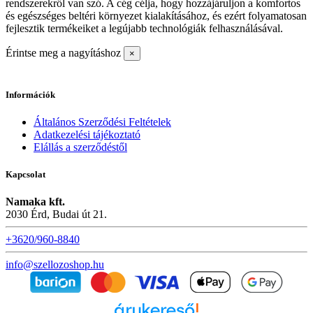
rendszerekről van szó. A cég célja, hogy hozzájáruljon a komfortos
és egészséges beltéri környezet kialakításához, és ezért folyamatosan
fejlesztik termékeiket a legújabb technológiák felhasználásával.
Érintse meg a nagyításhoz
×
Információk
Általános Szerződési Feltételek
Adatkezelési tájékoztató
Elállás a szerződéstől
Kapcsolat
Namaka kft.
2030 Érd, Budai út 21.
+3620/960-8840
info@szellozoshop.hu