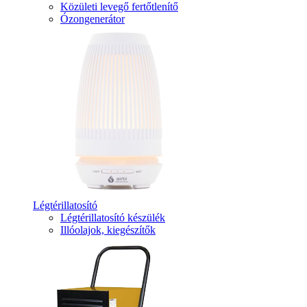
Közületi levegő fertőtlenítő
Ózongenerátor
Légtérillatosító
Légtérillatosító készülék
Illóolajok, kiegészítők