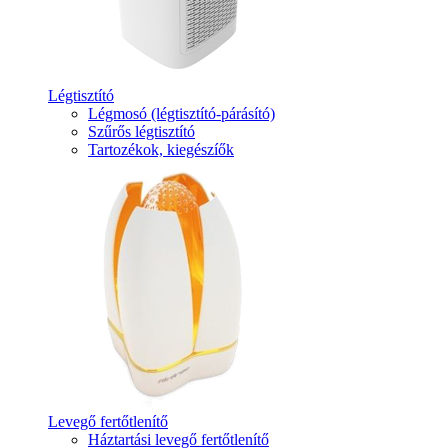
Légtisztító
Légmosó (légtisztító-párásító)
Szűrős légtisztító
Tartozékok, kiegészíők
Levegő fertőtlenítő
Háztartási levegő fertőtlenítő