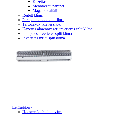
Kazettás
Mennyezeti/parapet
Magas oldalfali
Rejtett klíma
Parapet monoblokk klíma
Tartozékok, kiegészítők
Kazettás álmennyezeti inverteres split klíma
Parapetes inverteres split klíma
Inverteres multi split klíma
Légfüggöny
Hőcserélő nélküli kivitel