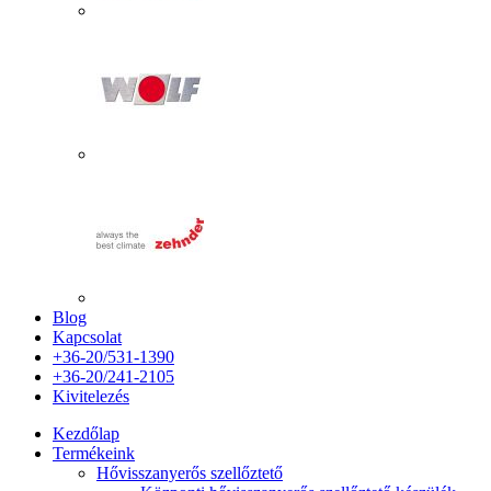
Blog
Kapcsolat
+36-20/531-1390
+36-20/241-2105
Kivitelezés
Kezdőlap
Termékeink
Hővisszanyerős szellőztető