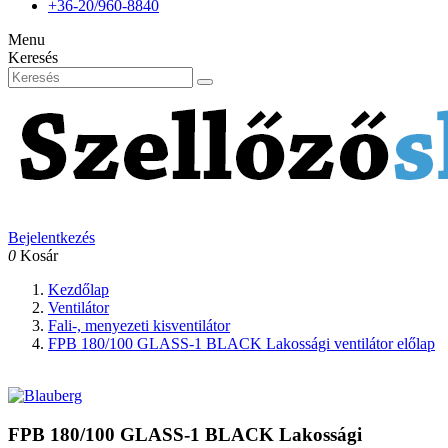
+36-20/960-8840
Menu
Keresés
Bejelentkezés
0
Kosár
Kezdőlap
Ventilátor
Fali-, menyezeti kisventilátor
FPB 180/100 GLASS-1 BLACK Lakossági ventilátor előlap
FPB 180/100 GLASS-1 BLACK Lakossági