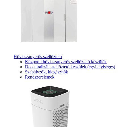
Hővisszanyerős szellőztető
Központi hővisszanyerős szellőztető készülék
Decentralizált szellőztető készülék (egyhelyiséges)
Szabályzók, kiegészítők
Rendszerelemek