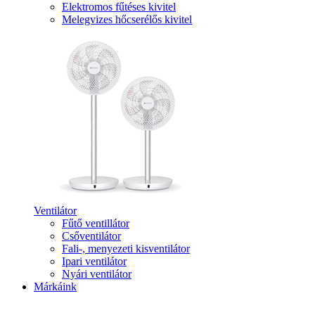
Elektromos fűtéses kivitel
Melegvizes hőcserélős kivitel
Ventilátor
Fűtő ventillátor
Csőventilátor
Fali-, menyezeti kisventilátor
Ipari ventilátor
Nyári ventilátor
Márkáink