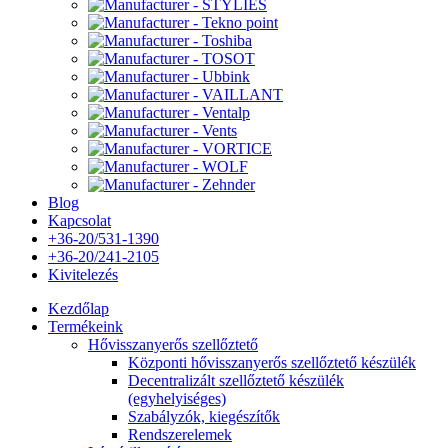
Blog
Kapcsolat
+36-20/531-1390
+36-20/241-2105
Kivitelezés
Kezdőlap
Termékeink
Hővisszanyerős szellőztető
Központi hővisszanyerős szellőztető készülék
Decentralizált szellőztető készülék
(egyhelyiséges)
Szabályzók, kiegészítők
Rendszerelemek