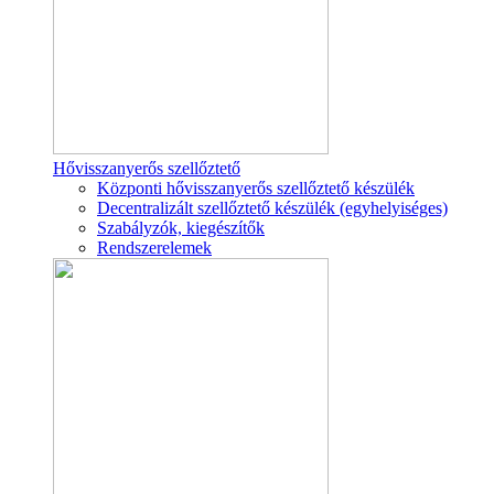
Hővisszanyerős szellőztető
Központi hővisszanyerős szellőztető készülék
Decentralizált szellőztető készülék (egyhelyiséges)
Szabályzók, kiegészítők
Rendszerelemek