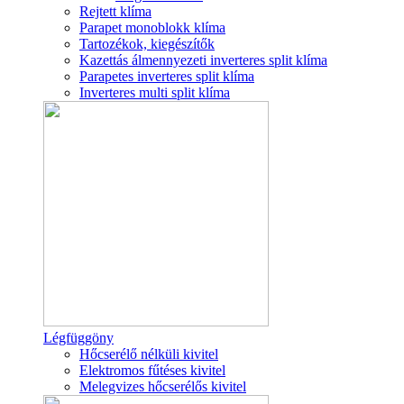
Rejtett klíma
Parapet monoblokk klíma
Tartozékok, kiegészítők
Kazettás álmennyezeti inverteres split klíma
Parapetes inverteres split klíma
Inverteres multi split klíma
Légfüggöny
Hőcserélő nélküli kivitel
Elektromos fűtéses kivitel
Melegvizes hőcserélős kivitel