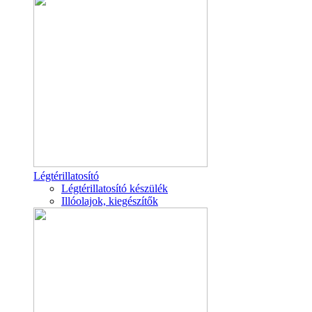
Légtérillatosító
Légtérillatosító készülék
Illóolajok, kiegészítők