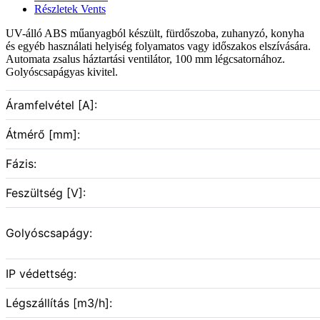
Részletek Vents
UV-álló ABS műanyagból készült, fürdőszoba, zuhanyzó, konyha
és egyéb használati helyiség folyamatos vagy időszakos elszívására.
Automata zsalus háztartási ventilátor, 100 mm légcsatornához.
Golyóscsapágyas kivitel.
Áramfelvétel [A]:
Átmérő [mm]:
Fázis:
Feszültség [V]:
Golyóscsapágy:
IP védettség:
Légszállítás [m3/h]: