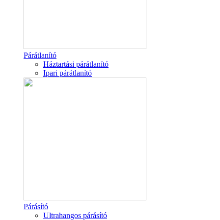
Párátlanító
Háztartási párátlanító
Ipari párátlanító
Párásító
Ultrahangos párásító