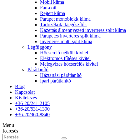
Mobil klíma
Fan-coil
Rejtett klíma
Parapet monoblokk klíma
Tartozékok, kiegészítők
Kazettás álmennyezeti inverteres split klíma
Parapetes inverteres split klíma
Inverteres multi split klíma
Légfüggöny
Hőcserélő nélküli kivitel
Elektromos fűtéses kivitel
Melegvizes hőcserélős kivitel
Párátlanító
Háztartási párátlanító
Ipari párátlanító
Blog
Kapcsolat
Kivitelezés
+36-20/241-2105
+36-20/531-1390
+36-20/960-8840
Menu
Keresés