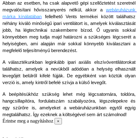
Abban az esetben, ha csak alapvető gépi szellőztetést szeretnél 
megvalósítani hővisszanyerés nélkül, akkor a 
webáruházunk 
márka kínálatában
fellelhető Vents termékei között találhatsz 
néhány kiváló minőségű ipari ventilátort is, amelyek kiválasztását 
jobb, ha légtechnikai szakemberre bízod. Ő ugyanis sokkal 
könnyebben meg tudja majd határozni a szükséges légcserét a 
helyiségben, ami alapján már sokkal könnyebb kiválasztani a 
megfelelő teljesítményű berendezést.
A választékunkban leginkább ipari axiális elszívóventilátorokat 
találhatsz, amelyek a nevükből adódóan a helység elhasznált 
levegőjét belülről kifelé fújják. De egyébként van köztük olyan 
verzió is, amely kintről befelé szívja a külső levegőt. 
A beépítésükhöz szükség lehet még légcsatornára, toldóra, 
hangcsillapítóra, fordulatszám szabályozóra, légszelepekre és 
egy szűrőre is, amelyeket a webáruházunkban egytől egyig 
megtalálhatsz. Így ezeknek a költségével sem árt számolnod!
Érintse meg a nagyításhoz
×