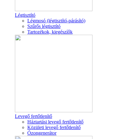
Légtisztító
Légmosó (légtisztító-párásító)
Szűrős légtisztító
Tartozékok, kiegészíők
Levegő fertőtlenítő
Háztartási levegő fertőtlenítő
Közületi levegő fertőtlenítő
Ózongenerátor