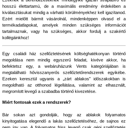
Ezeknek a berendezéseknek mindegyike igazán strapabíró és 
hosszú élettartamú, de a maximális eredmény érdekében a 
kiválasztásukat mindig a várható körülményekhez kell igazítanod. 
Ezért mielőtt bármit vásárolnál, mindenképpen olvasd el a 
termékadatlapokat, amelyek minden szükséges információt 
tartalmaznak, vagy ha szükséges, akkor fordulj a szakértő 
kollégáinkhoz!
Egy családi ház szellőztetésének költséghatékonyan történő 
megoldása nem mindig egyszerű feladat, kivéve akkor, ha 
befektetsz egy, a webáruházunk Vents kategóriájában is 
megtalálható hővisszanyerős szellőztetőrendszerek egyikébe. 
Ezeken keresztül ugyanis a „zárt ablakos” időszakokban is 
megoldható az otthonod légellátása, valamint az elhasznált, 
megromlott levegő a szabadba történő kivezetése.
Miért fontosak ezek a rendszerek?
Bár sokan azt gondolják, hogy az ablakok folyamatos 
kinyitogatása elegendő a lakás szellőztetéséhez, de sajnos ez 
nem így van. A folyamatos friss levegő csak gépi szellőztetés 