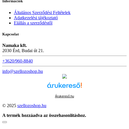
Információk
Általános Szerződési Feltételek
Adatkezelési tájékoztató
Elállás a szerződéstől
Kapcsolat
Namaka kft.
2030 Érd, Budai út 21.
+3620/960-8840
info@szellozoshop.hu
Árukereső.hu
© 2025
szellozoshop.hu
A termék hozzáadva az összehasonlításhoz.