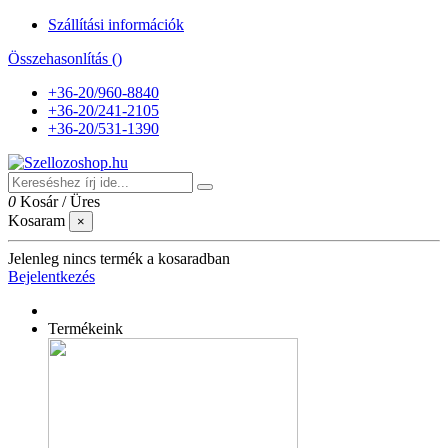
Szállítási információk
Összehasonlítás (
)
+36-20/960-8840
+36-20/241-2105
+36-20/531-1390
0
Kosár
/
Üres
Kosaram
×
Jelenleg nincs termék a kosaradban
Bejelentkezés
Termékeink