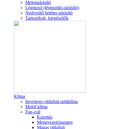
Melegpárásító
Légmosó (légtisztító-párásító)
Nedvesítő betétes párásító
Tartozékok, kiegészítők
Klíma
Inverteres oldalfali splitklíma
Mobil klíma
Fan-coil
Kazettás
Mennyezeti/parapet
Magas oldalfali