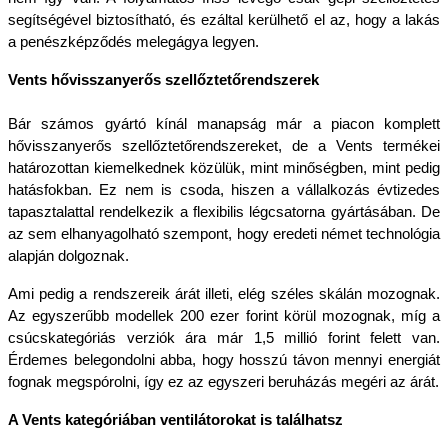
segítségével biztosítható, és ezáltal kerülhető el az, hogy a lakás 
a penészképződés melegágya legyen.
Vents hővisszanyerős szellőztetőrendszerek
Bár számos gyártó kínál manapság már a piacon komplett 
hővisszanyerős szellőztetőrendszereket, de a Vents termékei 
határozottan kiemelkednek közülük, mint minőségben, mint pedig 
hatásfokban. Ez nem is csoda, hiszen a vállalkozás évtizedes 
tapasztalattal rendelkezik a flexibilis légcsatorna gyártásában. De 
az sem elhanyagolható szempont, hogy eredeti német technológia 
alapján dolgoznak.
Ami pedig a rendszereik árát illeti, elég széles skálán mozognak. 
Az egyszerűbb modellek 200 ezer forint körül mozognak, míg a 
csúcskategóriás verziók ára már 1,5 millió forint felett van. 
Érdemes belegondolni abba, hogy hosszú távon mennyi energiát 
fognak megspórolni, így ez az egyszeri beruházás megéri az árát.
A Vents kategóriában ventilátorokat is találhatsz