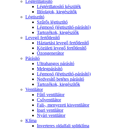
Légtérillatosító
Légtérillatosító készülék
Illóolajok, kiegészítők
Légtisztító
Szűrős légtisztító
Légmosó (légtisztító-párásító)
Tartozékok, kiegészíők
Levegő fertőtlenítő
Háztartási levegő fertőtlenítő
Közületi levegő fertőtlenítő
Ózongenerátor
Párásító
Ultrahangos párásító
Melegpárásító
Légmosó (légtisztító-párásító)
Nedvesítő betétes párásító
Tartozékok, kiegészítők
Ventilátor
Fűtő ventillátor
Csőventilátor
Fali-, menyezeti kisventilátor
Ipari ventilátor
Nyári ventilátor
Klíma
Inverteres oldalfali splitklíma