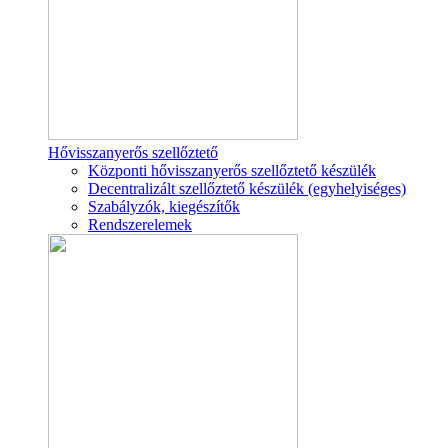
Hővisszanyerős szellőztető
Központi hővisszanyerős szellőztető készülék
Decentralizált szellőztető készülék (egyhelyiséges)
Szabályzók, kiegészítők
Rendszerelemek