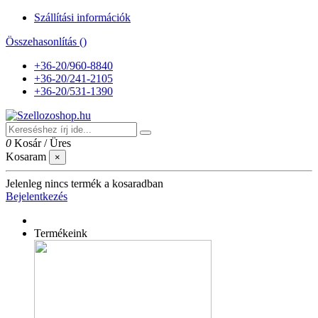
Szállítási információk
Összehasonlítás (
)
+36-20/960-8840
+36-20/241-2105
+36-20/531-1390
0
Kosár
/
Üres
Kosaram
×
Jelenleg nincs termék a kosaradban
Bejelentkezés
Termékeink