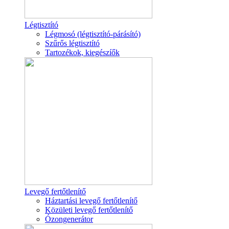
Légtisztító
Légmosó (légtisztító-párásító)
Szűrős légtisztító
Tartozékok, kiegészíők
Levegő fertőtlenítő
Háztartási levegő fertőtlenítő
Közületi levegő fertőtlenítő
Ózongenerátor