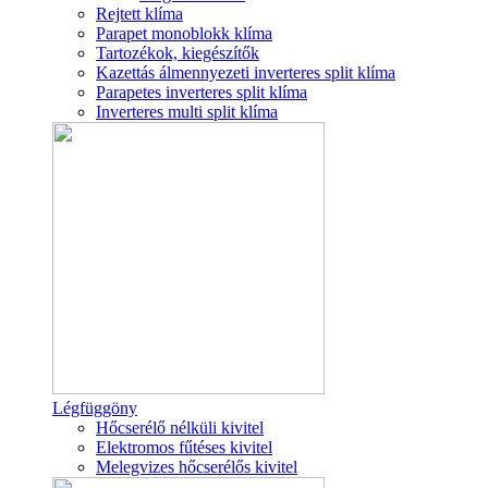
Rejtett klíma
Parapet monoblokk klíma
Tartozékok, kiegészítők
Kazettás álmennyezeti inverteres split klíma
Parapetes inverteres split klíma
Inverteres multi split klíma
Légfüggöny
Hőcserélő nélküli kivitel
Elektromos fűtéses kivitel
Melegvizes hőcserélős kivitel