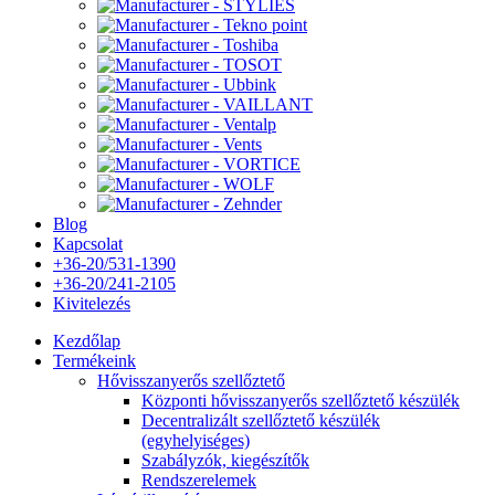
Blog
Kapcsolat
+36-20/531-1390
+36-20/241-2105
Kivitelezés
Kezdőlap
Termékeink
Hővisszanyerős szellőztető
Központi hővisszanyerős szellőztető készülék
Decentralizált szellőztető készülék
(egyhelyiséges)
Szabályzók, kiegészítők
Rendszerelemek