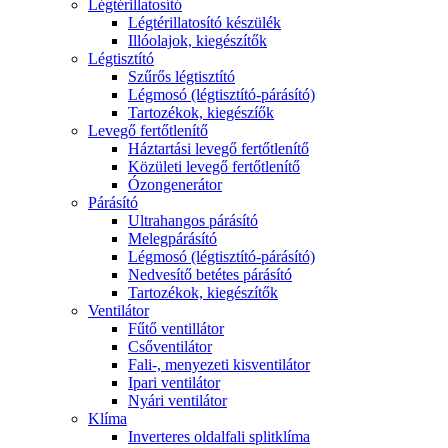
Légtérillatosító
Légtérillatosító készülék
Illóolajok, kiegészítők
Légtisztító
Szűrős légtisztító
Légmosó (légtisztító-párásító)
Tartozékok, kiegészíők
Levegő fertőtlenítő
Háztartási levegő fertőtlenítő
Közületi levegő fertőtlenítő
Ózongenerátor
Párásító
Ultrahangos párásító
Melegpárásító
Légmosó (légtisztító-párásító)
Nedvesítő betétes párásító
Tartozékok, kiegészítők
Ventilátor
Fűtő ventillátor
Csőventilátor
Fali-, menyezeti kisventilátor
Ipari ventilátor
Nyári ventilátor
Klíma
Inverteres oldalfali splitklíma