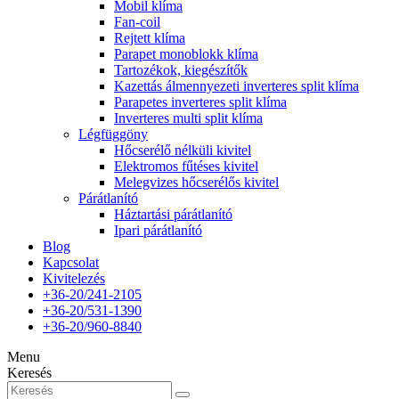
Mobil klíma
Fan-coil
Rejtett klíma
Parapet monoblokk klíma
Tartozékok, kiegészítők
Kazettás álmennyezeti inverteres split klíma
Parapetes inverteres split klíma
Inverteres multi split klíma
Légfüggöny
Hőcserélő nélküli kivitel
Elektromos fűtéses kivitel
Melegvizes hőcserélős kivitel
Párátlanító
Háztartási párátlanító
Ipari párátlanító
Blog
Kapcsolat
Kivitelezés
+36-20/241-2105
+36-20/531-1390
+36-20/960-8840
Menu
Keresés