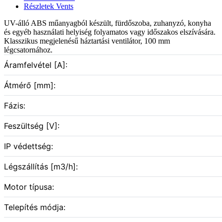
Részletek Vents
UV-álló ABS műanyagból készült, fürdőszoba, zuhanyzó, konyha
és egyéb használati helyiség folyamatos vagy időszakos elszívására.
Klasszikus megjelenésű háztartási ventilátor, 100 mm
légcsatornához.
Áramfelvétel [A]:
Átmérő [mm]:
Fázis:
Feszültség [V]:
IP védettség:
Légszállítás [m3/h]:
Motor típusa:
Telepítés módja: