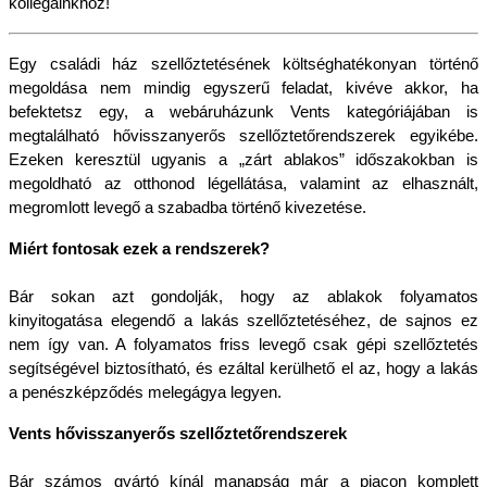
kollégáinkhoz!
Egy családi ház szellőztetésének költséghatékonyan történő 
megoldása nem mindig egyszerű feladat, kivéve akkor, ha 
befektetsz egy, a webáruházunk Vents kategóriájában is 
megtalálható hővisszanyerős szellőztetőrendszerek egyikébe. 
Ezeken keresztül ugyanis a „zárt ablakos” időszakokban is 
megoldható az otthonod légellátása, valamint az elhasznált, 
megromlott levegő a szabadba történő kivezetése.
Miért fontosak ezek a rendszerek?
Bár sokan azt gondolják, hogy az ablakok folyamatos 
kinyitogatása elegendő a lakás szellőztetéséhez, de sajnos ez 
nem így van. A folyamatos friss levegő csak gépi szellőztetés 
segítségével biztosítható, és ezáltal kerülhető el az, hogy a lakás 
a penészképződés melegágya legyen.
Vents hővisszanyerős szellőztetőrendszerek
Bár számos gyártó kínál manapság már a piacon komplett 