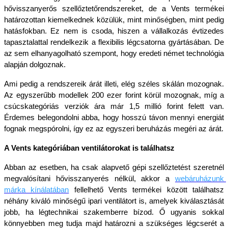
hővisszanyerős szellőztetőrendszereket, de a Vents termékei 
határozottan kiemelkednek közülük, mint minőségben, mint pedig 
hatásfokban. Ez nem is csoda, hiszen a vállalkozás évtizedes 
tapasztalattal rendelkezik a flexibilis légcsatorna gyártásában. De 
az sem elhanyagolható szempont, hogy eredeti német technológia 
alapján dolgoznak.
Ami pedig a rendszereik árát illeti, elég széles skálán mozognak. 
Az egyszerűbb modellek 200 ezer forint körül mozognak, míg a 
csúcskategóriás verziók ára már 1,5 millió forint felett van. 
Érdemes belegondolni abba, hogy hosszú távon mennyi energiát 
fognak megspórolni, így ez az egyszeri beruházás megéri az árát.
A Vents kategóriában ventilátorokat is találhatsz
Abban az esetben, ha csak alapvető gépi szellőztetést szeretnél 
megvalósítani hővisszanyerés nélkül, akkor a 
webáruházunk 
márka kínálatában
fellelhető Vents termékei között találhatsz 
néhány kiváló minőségű ipari ventilátort is, amelyek kiválasztását 
jobb, ha légtechnikai szakemberre bízod. Ő ugyanis sokkal 
könnyebben meg tudja majd határozni a szükséges légcserét a 