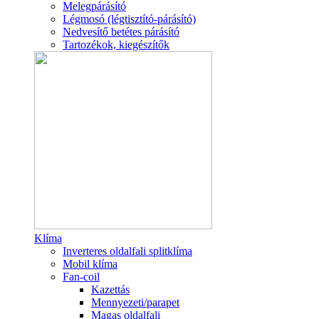
Melegpárásító
Légmosó (légtisztító-párásító)
Nedvesítő betétes párásító
Tartozékok, kiegészítők
Klíma
Inverteres oldalfali splitklíma
Mobil klíma
Fan-coil
Kazettás
Mennyezeti/parapet
Magas oldalfali