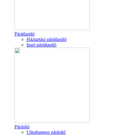
Párátlanító
Háztartási párátlanító
Ipari párátlanító
Párásító
Ultrahangos párásító