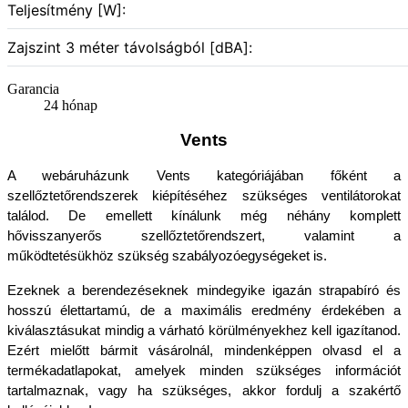
Teljesítmény [W]:
Zajszint 3 méter távolságból [dBA]:
Garancia
24 hónap
Vents
A webáruházunk Vents kategóriájában főként a 
szellőztetőrendszerek kiépítéséhez szükséges ventilátorokat 
találod. De emellett kínálunk még néhány komplett 
hővisszanyerős szellőztetőrendszert, valamint a 
működtetésükhöz szükség szabályozóegységeket is.
Ezeknek a berendezéseknek mindegyike igazán strapabíró és 
hosszú élettartamú, de a maximális eredmény érdekében a 
kiválasztásukat mindig a várható körülményekhez kell igazítanod. 
Ezért mielőtt bármit vásárolnál, mindenképpen olvasd el a 
termékadatlapokat, amelyek minden szükséges információt 
tartalmaznak, vagy ha szükséges, akkor fordulj a szakértő 