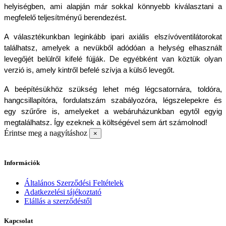
helyiségben, ami alapján már sokkal könnyebb kiválasztani a 
megfelelő teljesítményű berendezést.
A választékunkban leginkább ipari axiális elszívóventilátorokat 
találhatsz, amelyek a nevükből adódóan a helység elhasznált 
levegőjét belülről kifelé fújják. De egyébként van köztük olyan 
verzió is, amely kintről befelé szívja a külső levegőt. 
A beépítésükhöz szükség lehet még légcsatornára, toldóra, 
hangcsillapítóra, fordulatszám szabályozóra, légszelepekre és 
egy szűrőre is, amelyeket a webáruházunkban egytől egyig 
megtalálhatsz. Így ezeknek a költségével sem árt számolnod!
Érintse meg a nagyításhoz
×
Információk
Általános Szerződési Feltételek
Adatkezelési tájékoztató
Elállás a szerződéstől
Kapcsolat