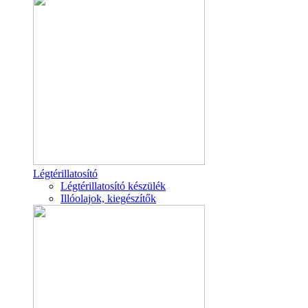
Légtérillatosító
Légtérillatosító készülék
Illóolajok, kiegészítők