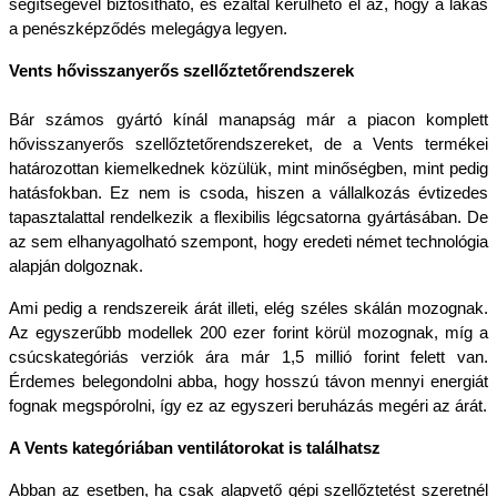
segítségével biztosítható, és ezáltal kerülhető el az, hogy a lakás 
a penészképződés melegágya legyen.
Vents hővisszanyerős szellőztetőrendszerek
Bár számos gyártó kínál manapság már a piacon komplett 
hővisszanyerős szellőztetőrendszereket, de a Vents termékei 
határozottan kiemelkednek közülük, mint minőségben, mint pedig 
hatásfokban. Ez nem is csoda, hiszen a vállalkozás évtizedes 
tapasztalattal rendelkezik a flexibilis légcsatorna gyártásában. De 
az sem elhanyagolható szempont, hogy eredeti német technológia 
alapján dolgoznak.
Ami pedig a rendszereik árát illeti, elég széles skálán mozognak. 
Az egyszerűbb modellek 200 ezer forint körül mozognak, míg a 
csúcskategóriás verziók ára már 1,5 millió forint felett van. 
Érdemes belegondolni abba, hogy hosszú távon mennyi energiát 
fognak megspórolni, így ez az egyszeri beruházás megéri az árát.
A Vents kategóriában ventilátorokat is találhatsz
Abban az esetben, ha csak alapvető gépi szellőztetést szeretnél 