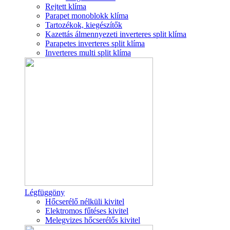
Rejtett klíma
Parapet monoblokk klíma
Tartozékok, kiegészítők
Kazettás álmennyezeti inverteres split klíma
Parapetes inverteres split klíma
Inverteres multi split klíma
Légfüggöny
Hőcserélő nélküli kivitel
Elektromos fűtéses kivitel
Melegvizes hőcserélős kivitel