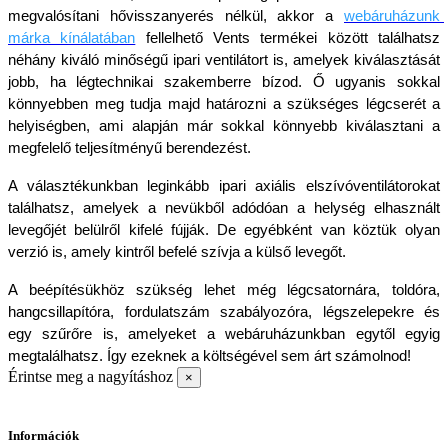
megvalósítani hővisszanyerés nélkül, akkor a 
webáruházunk 
márka kínálatában
fellelhető Vents termékei között találhatsz 
néhány kiváló minőségű ipari ventilátort is, amelyek kiválasztását 
jobb, ha légtechnikai szakemberre bízod. Ő ugyanis sokkal 
könnyebben meg tudja majd határozni a szükséges légcserét a 
helyiségben, ami alapján már sokkal könnyebb kiválasztani a 
megfelelő teljesítményű berendezést.
A választékunkban leginkább ipari axiális elszívóventilátorokat 
találhatsz, amelyek a nevükből adódóan a helység elhasznált 
levegőjét belülről kifelé fújják. De egyébként van köztük olyan 
verzió is, amely kintről befelé szívja a külső levegőt. 
A beépítésükhöz szükség lehet még légcsatornára, toldóra, 
hangcsillapítóra, fordulatszám szabályozóra, légszelepekre és 
egy szűrőre is, amelyeket a webáruházunkban egytől egyig 
megtalálhatsz. Így ezeknek a költségével sem árt számolnod!
Érintse meg a nagyításhoz
×
Információk