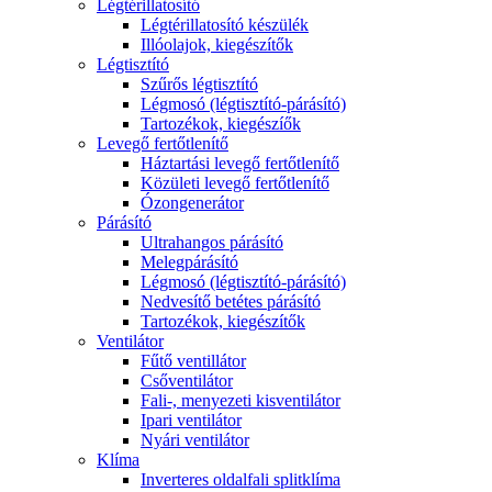
Légtérillatosító
Légtérillatosító készülék
Illóolajok, kiegészítők
Légtisztító
Szűrős légtisztító
Légmosó (légtisztító-párásító)
Tartozékok, kiegészíők
Levegő fertőtlenítő
Háztartási levegő fertőtlenítő
Közületi levegő fertőtlenítő
Ózongenerátor
Párásító
Ultrahangos párásító
Melegpárásító
Légmosó (légtisztító-párásító)
Nedvesítő betétes párásító
Tartozékok, kiegészítők
Ventilátor
Fűtő ventillátor
Csőventilátor
Fali-, menyezeti kisventilátor
Ipari ventilátor
Nyári ventilátor
Klíma
Inverteres oldalfali splitklíma