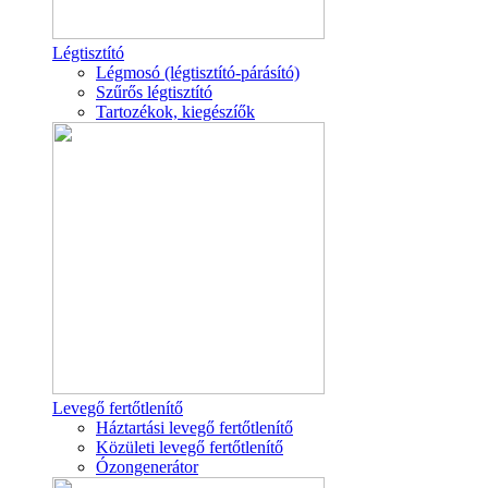
Légtisztító
Légmosó (légtisztító-párásító)
Szűrős légtisztító
Tartozékok, kiegészíők
Levegő fertőtlenítő
Háztartási levegő fertőtlenítő
Közületi levegő fertőtlenítő
Ózongenerátor