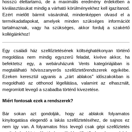
hosszú élettartamú, de a maximális eredmény érdekében a 
kiválasztásukat mindig a várható körülményekhez kell igazítanod. 
Ezért mielőtt bármit vásárolnál, mindenképpen olvasd el a 
termékadatlapokat, amelyek minden szükséges információt 
tartalmaznak, vagy ha szükséges, akkor fordulj a szakértő 
kollégáinkhoz!
Egy családi ház szellőztetésének költséghatékonyan történő 
megoldása nem mindig egyszerű feladat, kivéve akkor, ha 
befektetsz egy, a webáruházunk Vents kategóriájában is 
megtalálható hővisszanyerős szellőztetőrendszerek egyikébe. 
Ezeken keresztül ugyanis a „zárt ablakos” időszakokban is 
megoldható az otthonod légellátása, valamint az elhasznált, 
megromlott levegő a szabadba történő kivezetése.
Miért fontosak ezek a rendszerek?
Bár sokan azt gondolják, hogy az ablakok folyamatos 
kinyitogatása elegendő a lakás szellőztetéséhez, de sajnos ez 
nem így van. A folyamatos friss levegő csak gépi szellőztetés 