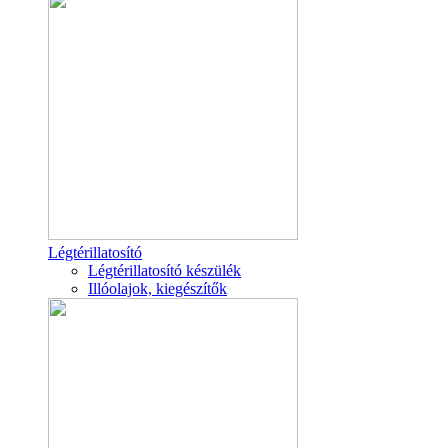
Légtérillatosító
Légtérillatosító készülék
Illóolajok, kiegészítők