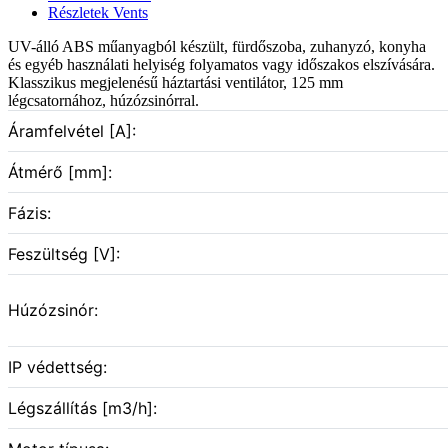
Részletek Vents
UV-álló ABS műanyagból készült, fürdőszoba, zuhanyzó, konyha
és egyéb használati helyiség folyamatos vagy időszakos elszívására.
Klasszikus megjelenésű háztartási ventilátor, 125 mm
légcsatornához, húzózsinórral.
Áramfelvétel [A]:
Átmérő [mm]:
Fázis:
Feszültség [V]:
Húzózsinór:
IP védettség:
Légszállítás [m3/h]: