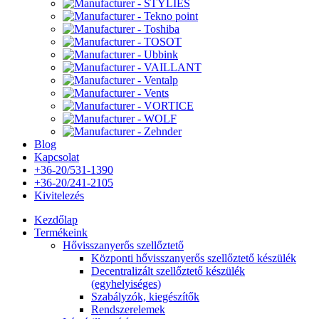
Blog
Kapcsolat
+36-20/531-1390
+36-20/241-2105
Kivitelezés
Kezdőlap
Termékeink
Hővisszanyerős szellőztető
Központi hővisszanyerős szellőztető készülék
Decentralizált szellőztető készülék
(egyhelyiséges)
Szabályzók, kiegészítők
Rendszerelemek