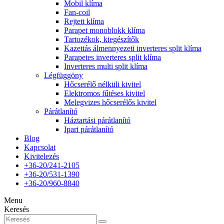
Mobil klíma
Fan-coil
Rejtett klíma
Parapet monoblokk klíma
Tartozékok, kiegészítők
Kazettás álmennyezeti inverteres split klíma
Parapetes inverteres split klíma
Inverteres multi split klíma
Légfüggöny
Hőcserélő nélküli kivitel
Elektromos fűtéses kivitel
Melegvizes hőcserélős kivitel
Párátlanító
Háztartási párátlanító
Ipari párátlanító
Blog
Kapcsolat
Kivitelezés
+36-20/241-2105
+36-20/531-1390
+36-20/960-8840
Menu
Keresés