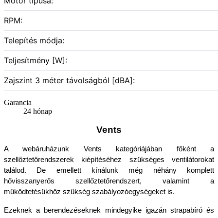
Motor típusa:
RPM:
Telepítés módja:
Teljesítmény [W]:
Zajszint 3 méter távolságból [dBA]:
Garancia
24 hónap
Vents
A webáruházunk Vents kategóriájában főként a 
szellőztetőrendszerek kiépítéséhez szükséges ventilátorokat 
találod. De emellett kínálunk még néhány komplett 
hővisszanyerős szellőztetőrendszert, valamint a 
működtetésükhöz szükség szabályozóegységeket is.
Ezeknek a berendezéseknek mindegyike igazán strapabíró és 