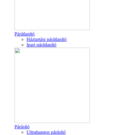
Párátlanító
Háztartási párátlanító
Ipari párátlanító
Párásító
Ultrahangos párásító