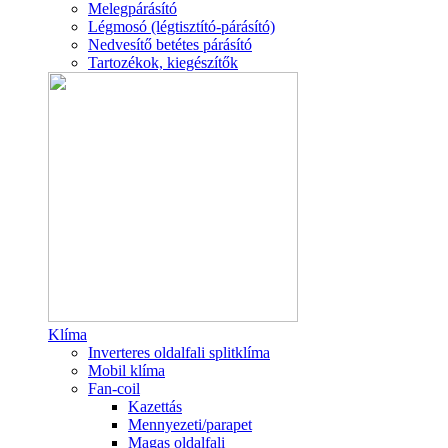
Melegpárásító
Légmosó (légtisztító-párásító)
Nedvesítő betétes párásító
Tartozékok, kiegészítők
Klíma
Inverteres oldalfali splitklíma
Mobil klíma
Fan-coil
Kazettás
Mennyezeti/parapet
Magas oldalfali