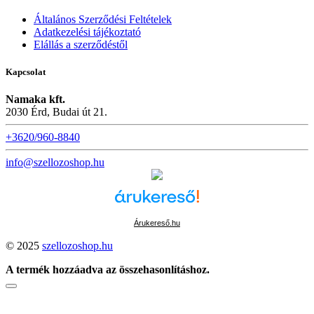
Általános Szerződési Feltételek
Adatkezelési tájékoztató
Elállás a szerződéstől
Kapcsolat
Namaka kft.
2030 Érd, Budai út 21.
+3620/960-8840
info@szellozoshop.hu
Árukereső.hu
© 2025
szellozoshop.hu
A termék hozzáadva az összehasonlításhoz.