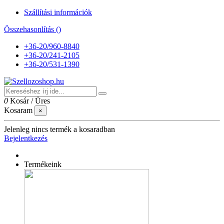
Szállítási információk
Összehasonlítás (
)
+36-20/960-8840
+36-20/241-2105
+36-20/531-1390
0
Kosár
/
Üres
Kosaram
×
Jelenleg nincs termék a kosaradban
Bejelentkezés
Termékeink