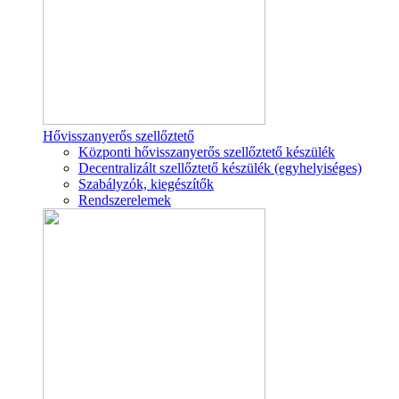
Hővisszanyerős szellőztető
Központi hővisszanyerős szellőztető készülék
Decentralizált szellőztető készülék (egyhelyiséges)
Szabályzók, kiegészítők
Rendszerelemek