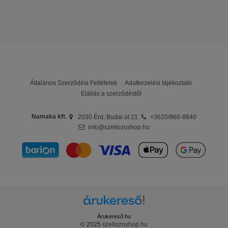
Tömeg
2,45 kg
Elektromos védettség
IPX5
Csatlakozó mérete
DN100
Garancia
24 hónap
Általános Szerződési Feltételek
Adatkezelési tájékoztató
Elállás a szerződéstől
Namaka kft.
2030 Érd, Budai út 21.
+3620/960-8840
info@szellozoshop.hu
Árukereső.hu
© 2025
szellozoshop.hu