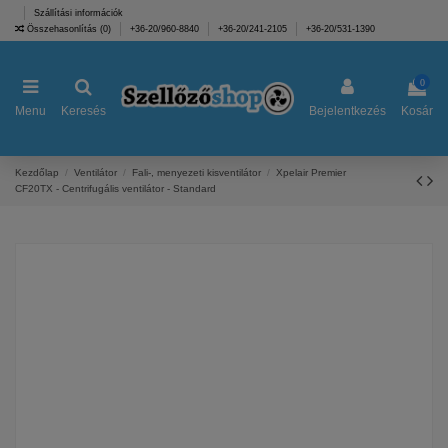
Szállítási információk
Összehasonlítás (
0
)
+36-20/960-8840
+36-20/241-2105
+36-20/531-1390
0
Menu
Keresés
Bejelentkezés
Kosár
Kezdőlap
Ventilátor
Fali-, menyezeti kisventilátor
Xpelair Premier
CF20TX - Centrifugális ventilátor - Standard