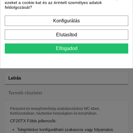
ezeket a cookie-kat és az érintett személyes adatok
feldolgozását?
Munkanapokon: reggel 8
és 17 óra között
Konfigurálás
Elutasítod
Elfogadod
Leírás
Termék részletei
Páraszint és levegőminőség-szabályozáshoz WC-kben,
fürdőszobában, háztartási helyiségben és konyhában.
CF20TX Főbb jellemzők:
Telepítéskor konfigurálható szakaszos vagy folyamatos