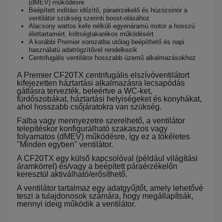
(dMEV) működésre
Beépített indítási időzítő, páraérzékelő és húzózsinór a
ventilátor szükség szerinti boost-olásához
Alacsony wattos kefe nélküli egyenáramú motor a hosszú
élettartamért, költségtakarékos működésért
A korábbi Premier sorozatba utólag beépíthető és napi
használatú adatrögzítővel rendelkezik
Centrifugális ventilátor hosszabb üzemű alkalmazásokhoz
A Premier CF20TX centrifugális elszívóventilátort
kifejezetten háztartási alkalmazásra lecsapódás
gátlásra tervezték, beleértve a WC-ket,
fürdőszobákat, háztartási helyiségeket és konyhákat,
ahol hosszabb csőjáratokra van szükség.
Falba vagy mennyezetre szerelhető, a ventilátor
telepítéskor konfigurálható szakaszos vagy
folyamatos (dMEV) működésre, így ez a tökéletes
"Minden egyben" ventilátor.
A CF20TX egy külső kapcsolóval (például világítási
áramkörrel) és/vagy a beépített páraérzékelőn
keresztül aktiválható/erősíthető.
A ventilátor tartalmaz egy adatgyűjtőt, amely lehetővé
teszi a tulajdonosok számára, hogy megállapítsák,
mennyi ideig működik a ventilátor.