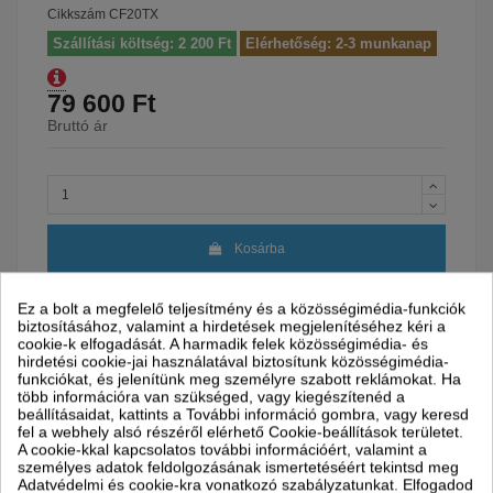
Cikkszám
CF20TX
Szállítási költség: 2 200 Ft
Elérhetőség: 2-3 munkanap
79 600 Ft
Bruttó ár
Kosárba
Ez a bolt a megfelelő teljesítmény és a közösségimédia-funkciók
biztosításához, valamint a hirdetések megjelenítéséhez kéri a
cookie-k elfogadását. A harmadik felek közösségimédia- és
hirdetési cookie-jai használatával biztosítunk közösségimédia-
funkciókat, és jelenítünk meg személyre szabott reklámokat. Ha
több információra van szükséged, vagy kiegészítenéd a
beállításaidat, kattints a További információ gombra, vagy keresd
Garancia
24 hónap
fel a webhely alsó részéről elérhető Cookie-beállítások területet.
A cookie-kkal kapcsolatos további információért, valamint a
Szállítással kapcsolatos információk
személyes adatok feldolgozásának ismertetéséért tekintsd meg
Partnereink
Szállítási idő
Adatvédelmi és cookie-kra vonatkozó szabályzatunkat. Elfogadod