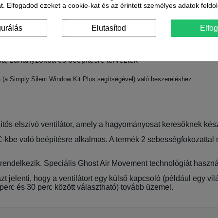
t. Elfogadod ezeket a cookie-kat és az érintett személyes adatok feldo
gurálás
Elutasítod
Elfo
s WC-kbe, a fejlett Ghost™ Air Movement technológia szinte tel
ba, zuhanyzókba és beépítésre terveztek
(a Simply Silent Window Kit Plus segítségével) való beszereléshez
ős elszívó ventilátor, amely a hagyományosat keresőknek kész
e való beépítésre alkalmas. A termék 2 sebességfokozattal re
al rendelkezik. Speciális Ghost Air Movement technológiát haszn
zt jelenti, hogy a ventilátort egy külső kapcsoló (például egy vil
erc és 30 perc között választható) tovább üzemel.
24 hónap