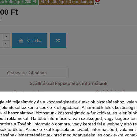
ási költség: 2 200 Ft
Elérhetőség: 2-3 munkanap
00 Ft
r
Kosárba
Garancia
24 hónap
Szállítással kapcsolatos információk
Partnereink
Szállítási idő
felelő teljesítmény és a közösségimédia-funkciók biztosításához, valam
Munkanapokon: reggel 8 és 1
jelenítéséhez kéri a cookie-k elfogadását. A harmadik felek közösségi
között
e-jai használatával biztosítunk közösségimédia-funkciókat, és jelenítü
ott reklámokat. Ha több információra van szükséged, vagy kiegészíte
 kattints a További információ gombra, vagy keresd fel a webhely alsó r
sok területet. A cookie-kkal kapcsolatos további információért, valamin
ozásának ismertetéséért tekintsd meg Adatvédelmi és cookie-kra vonat