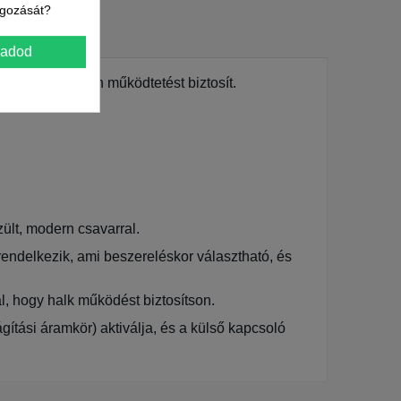
lgozását?
gadod
jesen hangtalan működtetést biztosít.
ült, modern csavarral.
ndelkezik, ami beszereléskor választható, és
ál, hogy halk működést biztosítson.
ágítási áramkör) aktiválja, és a külső kapcsoló