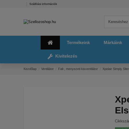
Szállítási információk
Termékeink
Márkáink
Kivitelezés
Kezdőlap
Ventilátor
Fali-, menyezeti kisventilátor
Xpelair Simply Sile
Xpe
Els
Cikksz