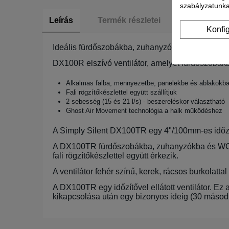
szabályzatunka
Leírás
Termék részletei
Konfi
Ideális fürdőszobákba, zuhanyzókba, öltözőkbe é
DX100R elszívó ventilátor, amelyet fürdőszobák
Alkalmas falba, mennyezetbe, panelekbe és ablakokba 
Fali rögzítőkészlettel együtt szállítjuk
2 sebesség (15 és 21 l/s) - beszereléskor választható
Ghost Air Movement technológia a halk működéshez
A Simply Silent DX100TR egy 4"/100mm-es időzít
A DX100TR fürdőszobákba, zuhanyzókba és WC-kb
fali rögzítőkészlettel együtt érkezik.
A ventilátor fehér színű, kerek, rácsos burkolatt
A DX100TR egy időzítővel ellátott ventilátor. Ez a
kikapcsolása után egy bizonyos ideig (30 másodp
Garancia