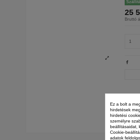
Szállít
25 5
Bruttó á
Ez a bolt a meg
hirdetések meg
hirdetési cooki
személyre szab
beállításaidat,
Cookie-beállítá
adatok feldolg