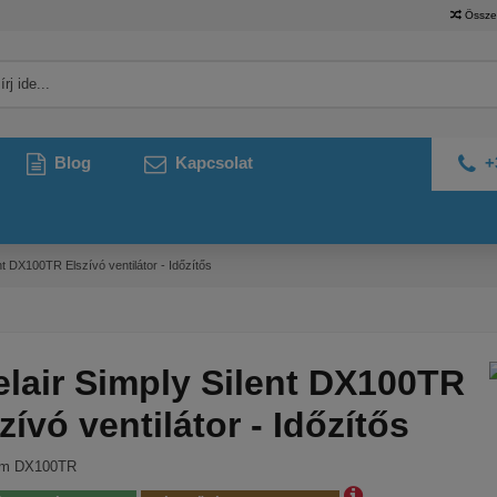
Össze
Blog
Kapcsolat
+
nt DX100TR Elszívó ventilátor - Időzítős
lair Simply Silent DX100TR
zívó ventilátor - Időzítős
ám
DX100TR